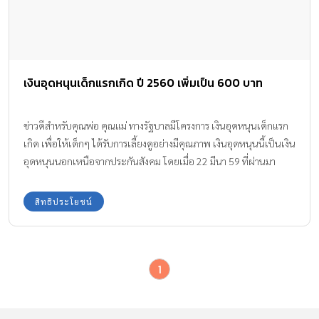
เงินอุดหนุนเด็กแรกเกิด ปี 2560 เพิ่มเป็น 600 บาท
ข่าวดีสำหรับคุณพ่อ คุณแม่ ทางรัฐบาลมีโครงการ เงินอุดหนุนเด็กแรก
เกิด เพื่อให้เด็กๆ ได้รับการเลี้ยงดูอย่างมีคุณภาพ เงินอุดหนุนนี้เป็นเงิน
อุดหนุนนอกเหนือจากประกันสังคม โดยเมื่อ 22 มีนา 59 ที่ผ่านมา
คณะรัฐมนตรีได้ขยายเวลาช่วยเหลือจาก 1 ปี เป็น 3 ปี เพิ่มเงินเป็น
600 บาท
สิทธิประโยชน์
1