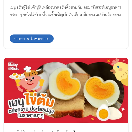
เมนู เต้าหู้ไข่ เต้าหู้สีเหลืองนวล เด้งดึ้งชวนกิน จะมารังสรรค์เมนูอาหาร
อร่อย ๆ อะไรได้บ้าง ที่จะเชื้อเชิญเจ้าตัวเล็กมาลิ้มลอง แม่บ้านต้องลอง
อาหาร & โภชนาการ