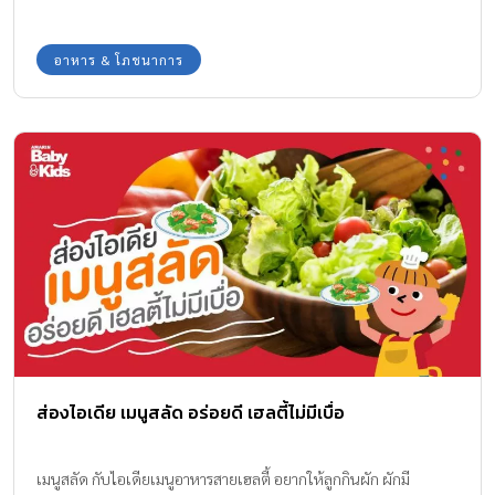
อาหาร & โภชนาการ
ส่องไอเดีย เมนูสลัด อร่อยดี เฮลตี้ไม่มีเบื่อ
เมนูสลัด กับไอเดียเมนูอาหารสายเฮลตี้ อยากให้ลูกกินผัก ผักมี