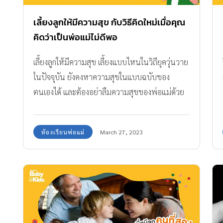
ที่สุด ทั้งเวลาคุณภาพ การอ่านนิทาน การทำ
กิจกรรมร่วมกัน การสัมผัส การกอดแสดงความรัก
เลี้ยงลูกให้มีความสุข กับวิธีคิดใหม่เมื่อคุณ
ความมั่นใจเชื่อใจในตัวพ่อแม่ พ่อแม่พูดคำไหน
คิดว่าเป็นพ่อแม่ไม่ดีพอ
ต้องเป็นคำนั้น เป็นพ่อแม่ที่มีอยู่จริง 3 ปี สร้าง
เลี้ยงลูกให้มีความสุข เลี้ยงแบบไหนในวิถียุควุ่นวาย
การไว้วางใจและการยอมรับ (Trust &
ในปัจจุบัน ยังคงหาความสุขในแบบฉบับของ
Acceptance) เป็นสิ่งสำคัญ การให้ลูกได้ช่วยเหลือ
ตนเองได้ และต้องอย่าลืมความสุขของพ่อแม่ด้วย
ตัวเอง ได้ทำกิจกรรมตามวัย โดยมีพ่อแม่สอนหรือ
ละ
ทำให้ดูเพื่อเป็นแบบอย่าง ให้พวกเขาได้เจอปัญหา
ตามวัย รู้จักการแก้ปัญหาแม้ในเรื่องเล็กๆอย่าง การ
ห้องเรียนพ่อแม่
March 27, 2023
อยากกดชักโครกเอง หรือหยิบช้อนทานอาหารเอง
ให้พวกเขาได้ภูมิใจที่สามารถทำได้ด้วยตัวเอง 3-5
ปี […]