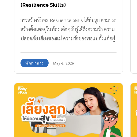
(Resilience Skills)
การสร้างทักษะ Resilience Skills ให้กับลูก สามารถ
สร้างตั้งแต่อยู่ในท้อง เด็กๆรับรู้ได้ถึงความรัก ความ
ปลอดภัย เสียงของแม่ ความรักของพ่อแม่ตั้งแต่อยู่
ในตัวแม่ เมื่อลูกออกมาสู่ภายนอก เราสามารถสร้าง
สายสัมพันธ์นี้ให้แข็งแกร่งด้วยการฝึกฝนและทำซ้ำ
พัฒนาการ
May 6, 2026
ครูเม – เมริษา ยอดมณฑป ได้เปรียบเทียบไว้ว่า
ทักษะนี้เหมือนตุ๊กตาล้มลุก เมื่อเด็กๆเผชิญแล้วต้อง
กลับขึ้นมาได้ แม้จะยากเย็นแต่จะมีวิธีและมุมมอง
ใหม่ให้กลับมาเริ่มใหม่ได้ในแบบของตัวเอง ซึ่งการ
ฝึกฝนทักษะนี้แบ่งเป็นตามช่วงวัยได้ ดังนี้ 0-3 ปี
ในวัยเด็กเล็ก เกิดการสร้างสายสัมพันธ์ (bonding)
เกิดจากการได้รับรู้ตั้งแต่เริ่มต้น เมื่อเด็กๆออกมาสู่
โลก การอุ้มกอด การดูแลจากแม่และพ่อจึงสำคัญ