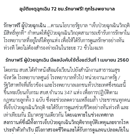
อุบัติเหตุฉุกเฉิน 72 ชม.รักษาฟรี! ทุกโรงพยาบาล
รักษาฟรี ผู้ป่วยฉุกเฉิน …
ตามนโยบายรัฐบาล “เจ็บป่วยฉุกเฉินวิกฤติ
มีสิทธิ์ทุกที่” กำหนดให้ผู้ป่วยฉุกเฉินวิกฤตสามารถเข้ารับการรักษาใน
โรงพยาบาลที่อยู่ใกล้ได้ทุกแห่ง เพื่อให้ได้รับการดูแลรักษาอย่างทัน
ท่วงที โดยไม่ต้องสำรองจ่ายเงินในระยะ 72 ชั่วโมงแรก
รักษาฟรี ผู้ป่วยฉุกเฉิน มีผลบังคับใช้ตั้งแต่วันที่ 1 เมษายน 2560
โดยกรม สบส.ได้ทำหนังสือแจ้งเวียนไปยังสำนักงานสาธารณสุข
จังหวัด โรงพยาบาลศูนย์ โรงพยาบาลทั่วไป หน่วยงานภาครัฐ /
รัฐวิสาหกิจที่เกี่ยวข้อง และโรงพยาบาลเอกชนทั่วประเทศซึ่งขณะนี้
ขึ้นทะเบียนกับกรม สบส.จำนวน 347 แห่ง เพื่อการปฏิบัติตาม
กฎหมายลูกทั้ง 3 ฉบับ ซึ่งจะช่วยลดความเหลื่อมล้ำ ประชาชนทุกคน
ที่เจ็บป่วยฉุกเฉินวิกฤติ จะได้รับการดูแลช่วยชีวิตอย่างทันท่วงที และ
เท่าเทียมกัน มีมาตรฐานเดียวกัน
โดยเฉพาะในช่วงเทศกาล
สงกรานต์ซึ่งมีทั้งการเจ็บป่วยฉุกเฉินวิกฤติจากอุบัติเหตุและจากโรค
ประจำตัวกำเริบ มีโอกาสรอดชีวิตและได้รับการดูแลจนปลอดภัยใน