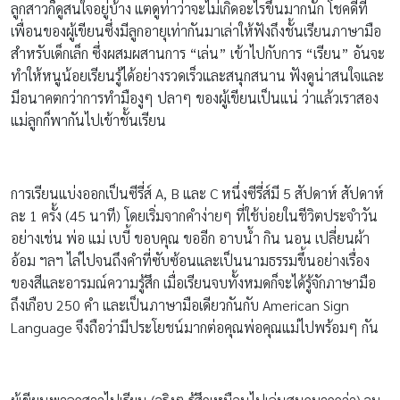
ลูกสาวก็ดูสนใจอยู่บ้าง แตดูท่าว่าจะไม่เกิดอะไรขึ้นมากนัก โชคดีที่
เพื่อนของผู้เขียนซึ่งมีลูกอายุเท่ากันมาเล่าให้ฟังถึงชั้นเรียนภาษามือ
สำหรับเด็กเล็ก ซึ่งผสมผสานการ “เล่น” เข้าไปกับการ “เรียน” อันจะ
ทำให้หนูน้อยเรียนรู้ได้อย่างรวดเร็วและสนุกสนาน ฟังดูน่าสนใจและ
มีอนาคตกว่าการทำมืองูๆ ปลาๆ ของผู้เขียนเป็นแน่ ว่าแล้วเราสอง
แม่ลูกก็พากันไปเข้าชั้นเรียน
การเรียนแบ่งออกเป็นซีรี่ส์ A, B และ C หนึ่งซีรี่ส์มี 5 สัปดาห์ สัปดาห์
ละ 1 ครั้ง (45 นาที) โดยเริ่มจากคำง่ายๆ ที่ใช้บ่อยในชีวิตประจำวัน
อย่างเช่น พ่อ แม่ เบบี้ ขอบคุณ ขออีก อาบน้ำ กิน นอน เปลี่ยนผ้า
อ้อม ฯลฯ ไล่ไปจนถึงคำที่ซับซ้อนและเป็นนามธรรมขึ้นอย่างเรื่อง
ของสีและอารมณ์ความรู้สึก เมื่อเรียนจบทั้งหมดก็จะได้รู้จักภาษามือ
ถึงเกือบ 250 คำ และเป็นภาษามือเดียวกันกับ American Sign
Language จึงถือว่ามีประโยชน์มากต่อคุณพ่อคุณแม่ไปพร้อมๆ กัน