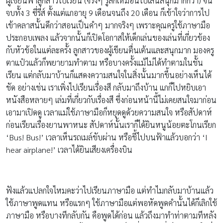
ผู้เขียนพาลูกสาวไปเรียน (จริงๆ รู้สึกเหมือนไปเล่นสนุกมากกว่า) จน
จบทั้ง 3 ซี่รี่ส์ ตั้งแต่แกอายุ 9 เดือนจนถึง 20 เดือน ก็เข้าใจว่าการไป
เข้าคลาสนั้นดีกว่าสอนเป็นคำๆ มากจริงๆ เพราะคุณครูใช้ภาษามือ
ประกอบเพลง แล้วจากนั้นก็เปิดโอกาสให้เด็กเล่นของเล่นที่เกี่ยวข้อง
กับหัวข้อในแต่ละครั้ง ลูกสาวของผู้เขียนตื่นเต้นและสนุกมาก มองครู
ตาแป๋วแล้วก็พยายามทำตาม หรือบางครั้งแม้ไม่ได้ทำตามในชั้น
เรียน แต่กลับมาบ้านก็แสดงความสนใจในสิ่งนั้นมากขึ้นอย่างเห็นได้
ชัด อย่างเช่น เราเพิ่งไปเรียนเรื่องสี กลับมาถึงบ้าน แกก็ไปหยิบเอา
หนังสือหลายๆ เล่มที่เกี่ยวกับเรื่องสี ซึ่งก่อนหน้านี้ไม่เคยสนใจมาก่อน
เอามาเปิดดู เวลาแม่ใช้ภาษามือก็หยุดดูด้วยความสนใจ หรือสัปดาห์
ก่อนเรียนเรื่องยานพาหนะ สัปดาห์นั้นเราก็ได้ยินหนูน้อยตะโกนเรียก
‘Bus! Bus!’ เวลาเห็นรถเมล์ขับผ่าน หรือชี้ไปบนฟ้าแล้วบอกว่า ‘I
hear airplane!’ เวลาได้ยินเสียงเครื่องบิน
ฟังแล้วแปลกใจไหมคะว่าไปเรียนภาษามือ แต่ทำไมกลับมาบ้านแล้ว
ใช้ภาษาพูดแทน หรือแรกๆ ใช้ภาษามือแต่พอหัดพูดคำนั้นได้ก็เลิกใช้
ภาษามือ หรือบางทีกลับกัน คือพูดได้ก่อน แล้วถึงมาทำท่าตามทีหลัง