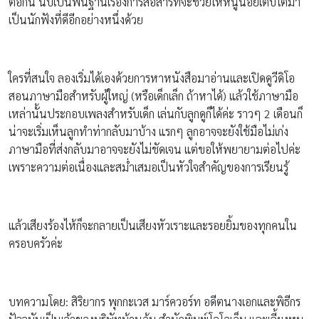
ต่อกัน นับเป็นพื้นฐานเรื่องการสื่อสารที่จะช่วยให้หนูน้อยเติบโตมา
เป็นนักฟังที่ดีอีกอย่างหนึ่งด้วย
ใครที่สนใจ ลองเริ่มได้เองด้วยการหาหนังสือมาอ่านและเปิดดูวีดิโอ
สอนภาษามือสำหรับผู้ใหญ่ (หรือเด็กเล็ก ถ้าหาได้) แล้วใช้ภาษามือ
เหล่านั้นประกอบเพลงสำหรับเด็ก เล่นกับลูกดูก็ได้ค่ะ ราวๆ 2 เดือนก็
น่าจะเริ่มเห็นลูกทำท่ากลับมาบ้าง แรกๆ ลูกอาจจะยังใช้มือไม่เก่ง
ภาษามือที่ส่งกลับมาอาจจะยังไม่ชัดเจน แต่ขอให้พยายามต่อไปค่ะ
เพราะความต่อเนื่องและสม่ำเสมอเป็นหัวใจสำคัญของการเรียนรู้
แล้วเสียงร้องไห้ก็จะกลายเป็นเสียงหัวเราะและรอยยิ้มของทุกคนใน
ครอบครัวค่ะ
บทความโดย: สิริยากร พุกกะเวส มาร์ควอร์ท อดีตนางเอกและพิธีกร