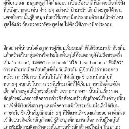
ผู้เขียนลองถามคุณครูดูก็ได้คำตอบว่า เป็นเรื่องปกติที่เด็กจะเลือกใช้สิ่ง
ที่ถนัดกว่าก่อน เช่น คำง่ายๆ อย่างปาป๊ามาม้า เด็กมักจะพูดได้ก่อน
แต่หลังจากนั้นรู้สึกสนุก ก็ลองใช้ภาษามือประกอบด้วย แต่ถ้าคำไหน
พูดได้แล้ว ก็สะดวกกว่าที่จะพูดโดยไม่ต้องใช้ภาษามือประกอบ
อีกอย่างที่น่าสนใจคือลูกสาวผู้เขียนเริ่มผสมคำที่ได้เรียนมาเข้าด้วยกัน
แล้วสร้างเป็นกลุ่มคำหรือประโยคสั้นๆได้ตั้งแต่อายุยังไม่ถึงขวบครึ่ง
เช่น ‘red car’, ‘เมตตา read book’ หรือ ‘I eat banana.’ ซึ่งถือว่า
ก้าวหน้ามากเมื่อเทียบกับเด็กในวัยเดียวกัน ผู้เขียนไปอ่านเจอภาย
หลังว่า การใช้ภาษามือนั้นไม่ได้ทำให้เด็กพูดช้าลงเหมือนกับที่
หลายๆ คนกลัว ในทางตรงกันข้าม เด็กที่ได้เรียนภาษามือตั้งแต่ยัง
เล็ก กลับจะพูดได้เร็วกว่าด้วยซ้ำ เพราะ “ภาษา” นั้นเป็นเรื่องของ
สัญลักษณ์และการสื่อสาร กล่าวคือสังคมสร้างสัญลักษณ์เป็นคำพูดขึ้น
มาเพื่อใช้เรียกสิ่งต่างๆ และเพื่อความเข้าใจร่วมกัน เมื่อเด็กได้เรียน
ภาษามือ ซึ่งเป็นสัญลักษณ์ง่ายๆ ที่ใช้แทนสิ่งของแต่ละอย่าง เด็กก็จะ
เข้าใจแนวคิดเรื่องสัญลักษณ์ รู้สึกสนุกที่สามารถสื่อสารกับผู้ใหญ่ได้
และเริ่มมีความคิดสร้างสรรค์ในการสร้างสัญลักษณ์ใหม่ๆ ขึ้นมาเอง