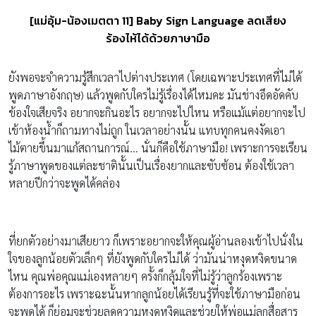
[แม่อุ้ม-น้องเมตตา 11] Baby Sign Language ลดเสียง
ร้องไห้ได้ด้วยภาษามือ
ยังพอจะจำความรู้สึกเวลาไปต่างประเทศ (โดยเฉพาะประเทศที่ไม่ได้
พูดภาษาอังกฤษ) แล้วพูดกับใครไม่รู้เรื่องได้ไหมคะ มันช่างอึดอัดคับ
ข้องใจเสียจริง อยากจะกินอะไร อยากจะไปไหน หรือแม้แต่อยากจะไป
เข้าห้องน้ำก็ถามทางไม่ถูก ในเวลาอย่างนั้น แทบทุกคนคงงัดเอา
ไม้ตายขึ้นมาแก้สถานการณ์… นั่นก็คือใช้ภาษามือ! เพราะการจะเรียน
รู้ภาษาพูดของแต่ละชาตินั้นเป็นเรื่องยากและซับซ้อน ต้องใช้เวลา
หลายปีกว่าจะพูดได้คล่อง
ที่ยกตัวอย่างมาเสียยาว ก็เพราะอยากจะให้คุณผู้อ่านลองเข้าไปนั่งใน
ใจของลูกน้อยตัวเล็กๆ ที่ยังพูดกับใครไม่ได้ ว่ามันน่าหงุดหงิดขนาด
ไหน คุณพ่อคุณแม่เองหลายๆ ครั้งก็กลุ้มใจที่ไม่รู้ว่าลูกร้องเพราะ
ต้องการอะไร เพราะฉะนั้นหากลูกน้อยได้เรียนรู้ที่จะใช้ภาษามือก่อน
จะพูดได้ ก็ย่อมจะช่วยลดความหงุดหงิดและช่วยให้พ่อแม่ลูกสื่อสาร