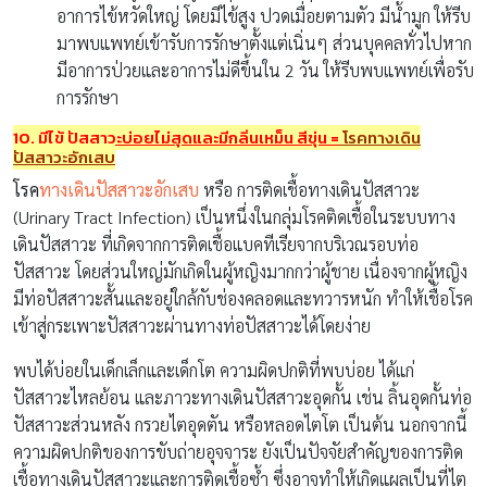
อาการไข้หวัดใหญ่ โดยมีไข้สูง ปวดเมื่อยตามตัว มีน้ำมูก ให้รีบ
มาพบแพทย์เข้ารับการรักษาตั้งแต่เนิ่นๆ ส่วนบุคคลทั่วไปหาก
มีอาการป่วยและอาการไม่ดีขึ้นใน 2 วัน ให้รีบพบแพทย์เพื่อรับ
การรักษา
10. มีไข้ ปัสสาวะบ่อยไม่สุดและมีกลิ่นเหม็น สีขุ่น
=
โรคทางเดิน
ปัสสาวะอักเสบ
โรค
ทางเดินปัสสาวะอักเสบ
หรือ การติดเชื้อทางเดินปัสสาวะ
(Urinary Tract Infection) เป็นหนึ่งในกลุ่มโรคติดเชื้อในระบบทาง
เดินปัสสาวะ ที่เกิดจากการติดเชื้อแบคทีเรียจากบริเวณรอบท่อ
ปัสสาวะ โดยส่วนใหญ่มักเกิดในผู้หญิงมากกว่าผู้ชาย เนื่องจากผู้หญิง
มีท่อปัสสาวะสั้นและอยู่ใกล้กับช่องคลอดและทวารหนัก ทำให้เชื้อโรค
เข้าสู่กระเพาะปัสสาวะผ่านทางท่อปัสสาวะได้โดยง่าย
พบได้บ่อยในเด็กเล็กและเด็กโต ความผิดปกติที่พบบ่อย ได้แก่
ปัสสาวะไหลย้อน และภาวะทางเดินปัสสาวะอุดกั้น เช่น ลิ้นอุดกั้นท่อ
ปัสสาวะส่วนหลัง กรวยไตอุดตัน หรือหลอดไตโต เป็นต้น นอกจากนี้
ความผิดปกติของการขับถ่ายอุจจาระ ยังเป็นปัจจัยสำคัญของการติด
เชื้อทางเดินปัสสาวะและการติดเชื้อซ้ำ ซึ่งอาจทำให้เกิดแผลเป็นที่ไต