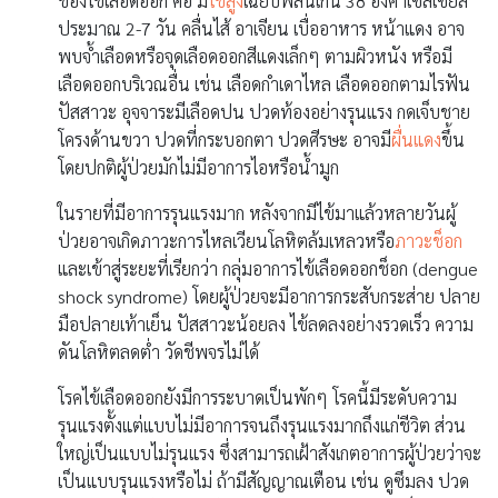
ของไข้เลือดออก คือ มี
ไข้สูง
เฉียบพลันเกิน 38 องศาเซลเซียส
ประมาณ 2-7 วัน คลื่นไส้ อาเจียน เบื่ออาหาร หน้าแดง อาจ
พบจ้ำเลือดหรือจุดเลือดออกสีแดงเล็กๆ ตามผิวหนัง หรือมี
เลือดออกบริเวณอื่น เช่น เลือดกำเดาไหล เลือดออกตามไรฟัน
ปัสสาวะ อุจจาระมีเลือดปน ปวดท้องอย่างรุนแรง กดเจ็บชาย
โครงด้านขวา ปวดที่กระบอกตา ปวดศีรษะ อาจมี
ผื่นแดง
ขึ้น
โดยปกติผู้ป่วยมักไม่มีอาการไอหรือน้ำมูก
ในรายที่มีอาการรุนแรงมาก หลังจากมีไข้มาแล้วหลายวันผู้
ป่วยอาจเกิดภาวะการไหลเวียนโลหิตล้มเหลวหรือ
ภาวะช็อก
และเข้าสู่ระยะที่เรียกว่า กลุ่มอาการไข้เลือดออกช็อก (dengue
shock syndrome) โดยผู้ป่วยจะมีอาการกระสับกระส่าย ปลาย
มือปลายเท้าเย็น ปัสสาวะน้อยลง ไข้ลดลงอย่างรวดเร็ว ความ
ดันโลหิตลดต่ำ วัดชีพจรไม่ได้
โรคไข้เลือดออกยังมีการระบาดเป็นพักๆ โรคนี้มีระดับความ
รุนแรงตั้งแต่แบบไม่มีอาการจนถึงรุนแรงมากถึงแก่ชีวิต ส่วน
ใหญ่เป็นแบบไม่รุนแรง ซึ่งสามารถเฝ้าสังเกตอาการผู้ป่วยว่าจะ
เป็นแบบรุนแรงหรือไม่ ถ้ามีสัญญาณเตือน เช่น ดูซึมลง ปวด