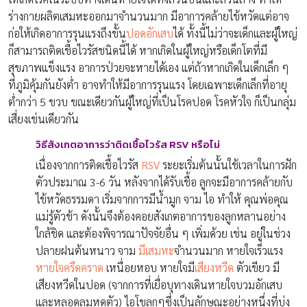
ร่างกายผลิตเสมหะออกมาจำนวนมาก มีอาการคล้ายไข้หวัดแต่อาจ
ก่อให้เกิดอาการรุนแรงถึงขั้น
ปอดอักเสบ
ได้ ทั้งนี้ไม่ว่าจะเด็กและผู้ใหญ่
ก็สามารถติดเชื้อไวรัสชนิดนี้ได้ หากเกิดในผู้ใหญ่หรือเด็กโตที่มี
สุขภาพแข็งแรง อาการป่วยจะหายได้เอง แต่ถ้าหากเกิดในเด็กเล็ก ๆ
ที่ภูมิคุ้มกันยังต่ำ อาจทำให้มีอาการรุนแรง โดยเฉพาะเด็กเล็กที่อายุ
ต่ำกว่า 5 ขวบ ขณะเดียวกันผู้ใหญ่ที่เป็นโรคปอด โรคหัวใจ ก็เป็นกลุ่ม
เสี่ยงเช่นเดียวกัน
วิธีสังเกตอาการว่าติดเชื้อไวรัส RSV
หรือไม่
เนื่องจากการติดเชื้อไวรัส
RSV
ระยะเริ่มต้นนั้นใช้เวลาในการฝัก
ตัวประมาณ 3-6 วัน หลังจากได้รับเชื้อ ลูกจะมีอาการคล้ายกับ
ไข้หวัดธรรมดา เริ่มจากการมีน้ำมูก จาม ไอ ทำให้ คุณพ่อคุณ
แม่รู้ตัวช้า ดังนั้นจึงต้องคอยสังเกตอาการของลูกหลานอย่าง
ใกล้ชิด และต้องพิจารณาปัจจัยอื่น ๆ เพิ่มด้วย เช่น อยู่ในช่วง
ปลายฝนต้นหนาว จาม
มีเสมหะ
จำนวนมาก หายใจเร็วแรง
หายใจครืดคราด
เหนื่อยหอบ หายใจมี
เสียงหวีด
ตัวเขียว มี
เสียงหวีดในปอด (จากการที่เยื่อบุทางเดินหายใจบวมอักเสบ
และหลอดลมหดตัว) ไอโขลกๆซึ่งเป็นลักษณะอย่างหนึ่งที่บ่ง