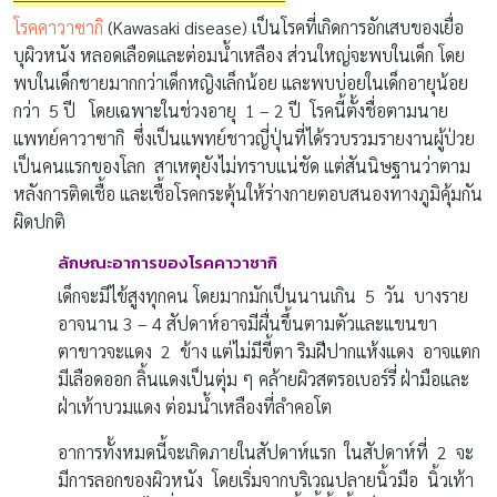
โรคคาวาซากิ
(Kawasaki disease) เป็นโรคที่เกิดการอักเสบของเยื่อ
บุผิวหนัง หลอดเลือดและต่อมน้ำเหลือง ส่วนใหญ่จะพบในเด็ก โดย
พบในเด็กชายมากกว่าเด็กหญิงเล็กน้อย และพบบ่อยในเด็กอายุน้อย
กว่า 5 ปี โดยเฉพาะในช่วงอายุ 1 – 2 ปี โรคนี้ตั้งชื่อตามนาย
แพทย์คาวาซากิ ซึ่งเป็นแพทย์ชาวญี่ปุ่นที่ได้รวบรวมรายงานผู้ป่วย
เป็นคนแรกของโลก สาเหตุยังไม่ทราบแน่ชัด แต่สันนิษฐานว่าตาม
หลังการติดเชื้อ และเชื้อโรคกระตุ้นให้ร่างกายตอบสนองทางภูมิคุ้มกัน
ผิดปกติ
ลักษณะ
อาการ
ของโรคคาวาซากิ
เด็กจะมีไข้สูงทุกคน โดยมากมักเป็นนานเกิน 5 วัน บางราย
อาจนาน 3 – 4 สัปดาห์อาจมีผื่นขึ้นตามตัวและแขนขา
ตาขาวจะแดง 2 ข้าง แต่ไม่มีขี้ตา ริมฝีปากแห้งแดง อาจแตก
มีเลือดออก ลิ้นแดงเป็นตุ่ม ๆ คล้ายผิวสตรอเบอร์รี่ ฝ่ามือและ
ฝ่าเท้าบวมแดง ต่อมน้ำเหลืองที่ลำคอโต
อาการทั้งหมดนี้จะเกิดภายในสัปดาห์แรก ในสัปดาห์ที่ 2 จะ
มีการลอกของผิวหนัง โดยเริ่มจากบริเวณปลายนิ้วมือ นิ้วเท้า