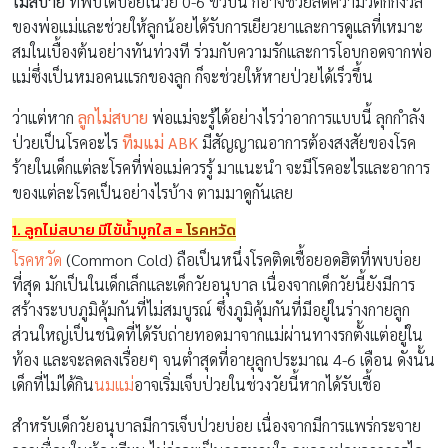
ไม่สบาย
ที่พบได้บ่อยในวัย 0-6 ขวบนี้ ก็อาจช่วยลดความวิตกกังวล
ของพ่อแม่และช่วยให้ลูกน้อยได้รับการเยียวยาและการดูแลที่เหมาะ
สมในเบื้องต้นอย่างทันท่วงที ร่วมกับความรักและการโอบกอดจากพ่อ
แม่ซึ่งเป็นหมอคนแรกของลูก ก็จะช่วยให้หายป่วยได้เร็วขึ้น
ว่าแต่หาก
ลูกไม่สบาย
พ่อแม่จะรู้ได้อย่างไรว่าอาการแบบนี้ ลุกกำลัง
ป่วยเป็นโรคอะไร
ทีมแม่ ABK
มีสัญญาณอาการต้องสงสัยของโรค
ร้ายในเด็กแต่ละโรคที่พ่อแม่ควรรู้ มาแนะนำ จะมีโรคอะไรและอาการ
ของแต่ละโรคเป็นอย่างไรบ้าง ตามมาดูกันเลย
1. ลูกไม่สบาย มีไข้น้ำมูกใส
=
โรคหวัด
โรคหวัด
(Common Cold) ถือเป็นหนึ่งโรคติดเชื้อยอดฮิตที่พบบ่อย
ที่สุด มักเป็นในเด็กเล็กและเด็กวัยอนุบาล เนื่องจากเด็กวัยนี้ยังมีการ
สร้างระบบภูมิคุ้มกันที่ไม่สมบูรณ์ ซึ่งภูมิคุ้มกันที่มีอยู่ในร่างกายลูก
ส่วนใหญ่เป็นชนิดที่ได้รับถ่ายทอดมาจากแม่ผ่านทางรกตั้งแต่อยู่ใน
ท้อง และจะลดลงเรื่อยๆ จนต่ำสุดที่อายุลูกประมาณ 4-6 เดือน ดังนั้น
เด็กที่ไม่ได้กิน
นมแม่
อาจเริ่มเจ็บป่วยในช่วงวัยนี้หากได้รับเชื้อ
สำหรับเด็กวัยอนุบาลมีการเจ็บป่วยบ่อย เนื่องจากมีการแพร่กระจาย