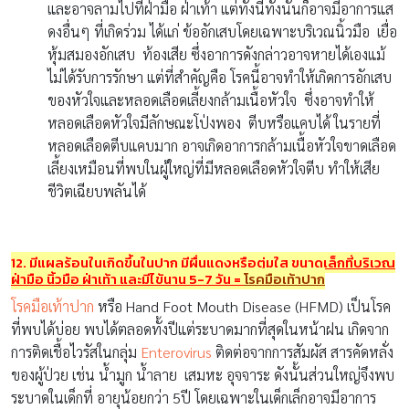
และอาจลามไปที่ฝ่ามือ ฝ่าเท้า แต่ทั้งนี้ทั้งนั้นก็อาจมีอาการแส
ดงอื่นๆ ที่เกิดร่วม ได้แก่ ข้ออักเสบโดยเฉพาะบริเวณนิ้วมือ เยื่อ
หุ้มสมองอักเสบ ท้องเสีย ซึ่งอาการดังกล่าวอาจหายได้เองแม้
ไม่ได้รับการรักษา แต่ที่สำคัญคือ โรคนี้อาจทำให้เกิดการอักเสบ
ของหัวใจและหลอดเลือดเลี้ยงกล้ามเนื้อหัวใจ ซึ่งอาจทำให้
หลอดเลือดหัวใจมีลักษณะโป่งพอง ตีบหรือแคบได้ ในรายที่
หลอดเลือดตีบแคบมาก อาจเกิดอาการกล้ามเนื้อหัวใจขาดเลือด
เลี้ยงเหมือนที่พบในผู้ใหญ่ที่มีหลอดเลือดหัวใจตีบ ทำให้เสีย
ชีวิตเฉียบพลันได้
12. มีแผลร้อนในเกิดขึ้นในปาก มีผื่นแดงหรือตุ่มใส ขนาดเล็กที่บริเวณ
ฝ่ามือ นิ้วมือ ฝ่าเท้า และมีไข้นาน 5-7 วัน
=
โรคมือเท้าปาก
โรคมือเท้าปาก
หรือ Hand Foot Mouth Disease (HFMD) เป็นโรค
ที่พบได้บ่อย พบได้ตลอดทั้งปีแต่ระบาดมากที่สุดในหน้าฝน เกิดจาก
การติดเชื้อไวรัสในกลุ่ม
Enterovirus
ติดต่อจากการสัมผัส สารคัดหลั่ง
ของผู้ป่วย เช่น น้ำมูก น้ำลาย เสมหะ อุจจาระ ดังนั้นส่วนใหญ่จึงพบ
ระบาดในเด็กที่ อายุน้อยกว่า 5ปี โดยเฉพาะในเด็กเล็กอาจมีอาการ