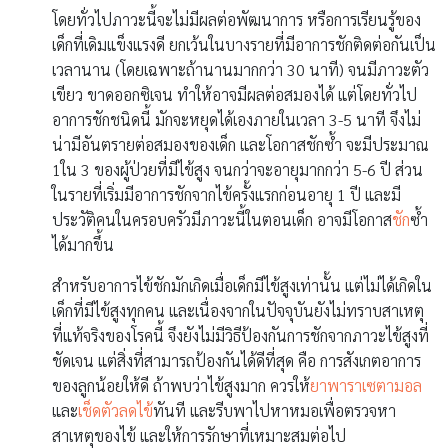
โดยทั่วไปภาวะนี้จะไม่มีผลต่อพัฒนาการ หรือการเรียนรู้ของ
เด็กที่เดิมแข็งแรงดี ยกเว้นในบางรายที่มีอาการชักติดต่อกันเป็น
เวลานาน (โดยเฉพาะถ้านานมากกว่า 30 นาที) จนมีภาวะตัว
เขียว ขาดออกซิเจน ทำให้อาจมีผลต่อสมองได้ แต่โดยทั่วไป
อาการชักชนิดนี้ มักจะหยุดได้เองภายในเวลา 3-5 นาที จึงไม่
น่ามีอันตรายต่อสมองของเด็ก และโอกาสชักซ้ำ จะมีประมาณ
1ใน 3 ของผู้ป่วยที่มีไข้สูง จนกว่าจะอายุมากกว่า 5-6 ปี ส่วน
ในรายที่เริ่มมีอาการชักจากไข้ครั้งแรกก่อนอายุ 1 ปี และมี
ประวัติคนในครอบครัวมีภาวะนี้ในตอนเด็ก อาจมีโอกาส
ชัก
ซ้ำ
ได้มากขึ้น
สำหรับอาการไข้ชักมักเกิดเมื่อเด็กมีไข้สูงเท่านั้น แต่ไม่ได้เกิดใน
เด็กที่มีไข้สูงทุกคน และเนื่องจากในปัจจุบันยังไม่ทราบสาเหตุ
ที่แท้จริงของโรคนี้ จึงยังไม่มีวิธีป้องกันการชักจากภาวะไข้สูงที่
ชัดเจน แต่สิ่งที่สามารถป้องกันได้ดีที่สุด คือ การสังเกตอาการ
ของลูกน้อยให้ดี ถ้าพบว่าไข้สูงมาก ควรให้
ยาพาราเซตามอล
และ
เช็ดตัวลดไข้
ทันที และรีบพาไปหาหมอเพื่อตรวจหา
สาเหตุของไข้ และให้การรักษาที่เหมาะสมต่อไป