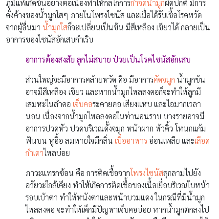
ภูมิแพ้เกิดขึ้นอย่างต่อเนื่องทำให้กลไกการ
กำจัดน้ำมูก
ผิดปกติ มีการ
คั่งค้างของน้ำมูกใสๆ ภายในโพรงไซนัส และเมื่อได้รับเชื้อโรคหวัด
จากผู้อื่นมา
น้ำมูกใส
ก็จะเปลี่ยนเป็นข้น มีสีเหลือง เขียวได้ กลายเป็น
อาการของไซนัสอักเสบกำเริบ
อาการต้องสงสัย ลูกไม่สบาย ป่วยเป็นโรคไซนัสอักเสบ
ส่วนใหญ่จะมีอาการคล้ายหวัด คือ มีอาการ
คัดจมูก
น้ำมูกข้น
อาจมีสีเหลือง เขียว และหากน้ำมูกไหลลงคอก็จะทำให้ลูกมี
เสมหะในลำคอ
เจ็บคอ
ระคายคอ เสียงแหบ และไอมากเวลา
นอน เนื่องจากน้ำมูกไหลลงคอในท่านอนราบ บางรายอาจมี
อาการปวดหัว ปวดบริเวณดั้งจมูก หน้าผาก หัวคิ้ว โหนกแก้ม
ฟันบน หูอื้อ ลมหายใจมีกลิ่น
เบื่ออาหาร
อ่อนเพลีย และ
เลือด
กำเดา
ไหลบ่อย
ภาวะแทรกซ้อน คือ การติดเชื้อจาก
โพรงไซนัส
ลุกลามไปยัง
อวัยวะใกล้เคียง ทำให้เกิดการติดเชื้อของเนื้อเยื่อบริเวณใบหน้า
รอบเบ้าตา ทำให้หนังตาและหน้าบวมแดง ในกรณีที่มีน้ำมูก
ไหลลงคอ จะทำให้เด็กมีปัญหาเจ็บคอบ่อย หากน้ำมูกตกลงไป