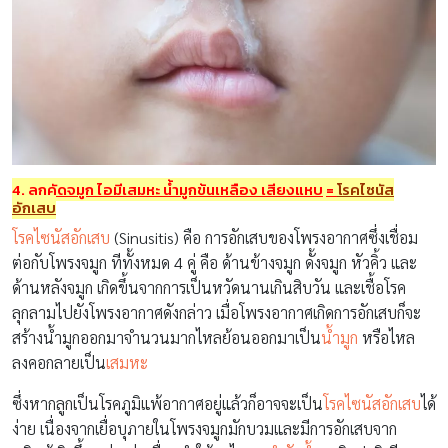
4. ลูกคัดจมูก ไอมีเสมหะ น้ำมูกข้นเหลือง เสียงแหบ
=
โรคไซนัส
อักเสบ
โรคไซนัสอักเสบ
(Sinusitis) คือ การอักเสบของโพรงอากาศซึ่งเชื่อม
ต่อกับโพรงจมูก ทีทั้งหมด 4 คู่ คือ ด้านข้างจมูก ดั้งจมูก หัวคิ้ว และ
ด้านหลังจมูก เกิดขึ้นจากการเป็นหวัดนานเกินสิบวัน และเชื้อโรค
ลุกลามไปยังโพรงอากาศดังกล่าว เมื่อโพรงอากาศเกิดการอักเสบก็จะ
สร้างน้ำมูกออกมาจำนวนมากไหลย้อนออกมาเป็น
น้ำมูก
หรือไหล
ลงคอกลายเป็น
เสมหะ
ซึ่งหากลูกเป็นโรคภูมิแพ้อากาศอยู่แล้วก็อาจจะเป็น
โรคไซนัสอักเสบ
ได้
ง่าย เนื่องจากเยื่อบุภายในโพรงจมูกมักบวมและมีการอักเสบจาก