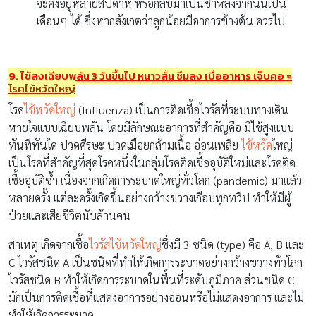
จะคงอยู่หลายสัปดาห์ หรือกลับมาเป็นซ้ำหลังจากนั้นเป็น
เดือนๆ ได้ ซึ่งหากสังเกตว่าลูกน้อยมีอาการข้างต้น ควรไป
9. ไข้สูงเฉียบพลัน
3
วันขึ้นไป หนาวสั่น ซึมลง เบื่ออาหาร เจ็บคอ
=
โรคไข้หวัดใหญ่
โรค
ไข้หวัดใหญ่
(Influenza) เป็นการติดเชื้อไวรัสที่ระบบทางเดิน
หายใจแบบเฉียบพลัน โดยมีลักษณะอาการที่สำคัญคือ มีไข้สูงแบบ
ทันทีทันใด ปวดศีรษะ ปวดเมื่อยกล้ามเนื้อ อ่อนเพลีย
ไข้หวัด
ใหญ่
เป็นโรคที่สำคัญที่สุดโรคหนึ่งในกลุ่มโรคติดเชื้ออุบัติใหม่และโรคติด
เชื้ออุบัติซ้ำ เนื่องจากเกิดการระบาดใหญ่ทั่วโลก (pandemic) มาแล้ว
หลายครั้ง แต่ละครั้งเกิดขึ้นอย่างกว้างขวางเกือบทุกทวีป ทำให้มีผู้
ป่วยและเสียชีวิตนับล้านคน
สาเหตุ เกิดจากเชื้อ
ไวรัสไข้หวัดใหญ่
ซึ่งมี 3 ชนิด (type) คือ A, B และ
C ไวรัสชนิด A เป็นชนิดที่ทำให้เกิดการระบาดอย่างกว้างขวางทั่วโลก
ไวรัสชนิด B ทำให้เกิดการระบาดในพื้นที่ระดับภูมิภาค ส่วนชนิด C
มักเป็นการติดเชื้อที่แสดงอาการอย่างอ่อนหรือไม่แสดงอาการ และไม่
ทำให้เกิดการระบาด