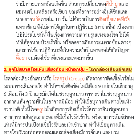
ว่ามีภาวะแทรกซ้อนเกิดขึ้น ส่วนการเปลี่ยนของ
สีน้ำมูก
และ
เสมหะเป็นเหลืองหรือเขียว ขณะที่อาการอย่างอื่นดีขึ้นและ
หายจาก
หวัด
ภายใน 10 วัน ไม่จัดว่าเป็นการ
ติดเชื้อแบคทีเรีย
แทรกซ้อน จึงไม่ควรให้ลูกกินยาปฏิชีวนะ (ยาฆ่าเชื้อ) เนื่องจาก
ไม่มีประโยชน์ทั้งในเรื่องการความความรุนแรงของโรค ไม่ได้
ทำให้ลูกหายป่วยเร็วขึ้น หรือลดการเกิดภาวะแทรกซ้อนต่างๆ
และการใช้ยาปฏิชีวนะที่เกินความจำเป็นอาจก่อให้เกิดปัญหา
ดื้อยา
จนต้องใช้ยาที่แรงและแพงมากขึ้น
2. ลูกไม่สบาย ไอแห้ง เสียงก้อง หน้าอกบุ๋ม
=
โรคกล่องเสียงอักเสบ
โรคกล่องเสียงอักเสบ หรือ
โรคครูป (Croup)
เกิดจากการติดเชื้อไวรัสใน
ระบบทางเดินหายใจ ทำให้หายใจติดขัด ไอมีเสียง พบบ่อยในเด็กอายุ
6 เดือน ถึง 3 ปี และมักเกิดในช่วงฤดูหนาว เพราะว่าในช่วงฤดูหนาว
อากาศแห้ง ความชื้นในอากาศมีน้อย ทำให้เยื่อบุทางเดินหายใจแห้ง
กว่าปกติ ทั้งนี้โรค
ครูป
มักเกิดจาการติดเชื้อไวรัสพาราอินฟลูเอนซา
จากการหายใจสูดเอาละอองที่มีเชื้อไวรัสเข้าไป หรือจากการสัมผัสของ
เล่นที่มีการปนเปื้อนเชื้อไวรัสและนำเข้าปาก ทำให้เยื่อบุทางเดิน
หายใจบริเวณท่อหลอดลมและกล่องเสียงมีการอักเสบและบวม