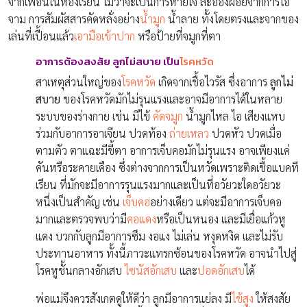
จากเพื่อนในห้องเรียน ไม่ว่าจะเป็นการหายใจ ละอองฝอยจากการไอ
จาม การสัมผัสสารคัดหลั่งอย่าง
น้ำมูก
น้ำลาย ทั้งโดยตรงและจากของ
เล่นที่เปื้อนแล้ว
เอามือเข้าปาก
หรือป้ายที่จมูกที่ตา
อาการต้องสงสัย ลูกไม่สบาย เป็น
โรคหวัด
สาเหตุส่วนใหญ่ของ
โรคหวัด
เกิดจากเชื้อไวรัส ซึ่งอาการ
ลูกไม่
สบาย
ของโรคหวัดมักไม่รุนแรงและอาจมีอาการได้ในหลาย
ระบบของร่างกาย เช่น มีไข้
คัดจมูก
น้ำมูกไหล ไอ เสียงแหบ
ร่วมกับอาการอาเจียน ปวดท้อง
ถ่ายเหลว
ปวดหัว ปวดเมื่อ
ตามตัว ตาแฉะมีขี้ตา อาการเจ็บคอมักไม่รุนแรง อาจเพียงแค่
คันหรือระคายเคือง ซึ่งต่างจากการเป็นหวัดเพราะติดเชื้อแบคที
เรียน ที่มักจะมีอาการรุนแรงมากและเป็นที่อวัยวะใดอวัยวะ
หนึ่งเป็นสำคัญ เช่น
เจ็บคอ
อย่างเดียว แต่จะมีอาการเจ็บคอ
มากและตรวจพบว่ามี
คอแดง
หรือเป็นหนอง และมีเยื่อแก้วหู
แดง บวกกับลูกมีอาการซึม งอแง ไม่เล่น หงุดหงิด และไม่รับ
ประทานอาหาร ทั้งนี้ภาวะแทรกซ้อนของโรคหวัด อาจนำไปสู่
โรคหูชั้นกลางอักเสบ
ไซนัสอักเสบ
และ
ปอดอักเสบ
ได้
พ่อแม่จึงควรสังเกตดูให้ดีว่า ลูกมีอาการแย่ลง มี
ไข้สูง
ให้สงสัย