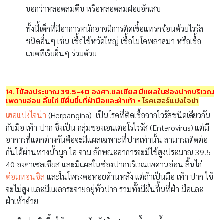
บอกว่าหลอดลมตีบ หรือหลอดลมฝอยอักเสบ
ทั้งนี้เด็กที่มีอาการหนักอาจมีการติดเชื้อแทรกซ้อนด้วยไวรัส
ชนิดอื่นๆ เช่น เชื้อไข้หวัดใหญ่ เชื้อไมโคพลาสมา หรือเชื้อ
แบคทีเรียอื่นๆ ร่วมด้วย
14. ไข้สูงประมาณ 39.5-40 องศาเซลเซียส มีแผลในช่องปากบริเวณ
เพดานอ่อน ลิ้นไก่ มีผื่นขึ้นที่ฝ่ามือและฝ่าเท้า
=
โรคเฮอร์แปงไจน่า
เฮอแปงไจน่า
(Herpangina) เป็นโรคที่ติดเชื้อจากไวรัสชนิดเดียวกัน
กับมือ เท้า ปาก ซึ่งเป็น กลุ่มของเอนเตอโรไวรัส (Enterovirus) แต่มี
อาการที่แตกต่างกันคือจะมีแผลเฉพาะที่ปากเท่านั้น สามารถติดต่อ
กันได้ผ่านทางน้ำมูก ไอ จาม ลักษณะอาการจะมีไข้สูงประมาณ 39.5-
40 องศาเซลเซียส และมีแผลในช่องปากบริเวณเพดานอ่อน ลิ้นไก่
ต่อมทอนซิล
และในโพรงคอหอยด้านหลัง แต่ถ้าเป็นมือ เท้า ปาก ไข้
จะไม่สูง และมีแผลกระจายอยู่ทั่วปาก รวมทั้งมีผื่นขึ้นที่ฝ่า มือและ
ฝ่าเท้าด้วย