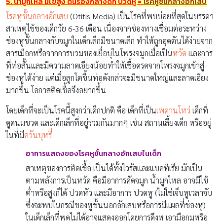
5. น้ำมูกไหล มีไข้สูง ตื่นร้องกลางดึก ปวดหู
=
โรคหูชั้นกลางอักเสบ
โรคหูชั้นกลางอักเสบ
(Otitis Media) เป็นโรคที่พบบ่อยที่สุดในบรรดา
สาเหตุไข้ของเด็กวัย 6-36 เดือน เนื่องจากช่องทางเชื่อมต่อระหว่าง
ช่องหูชั้นกลางกับจมูกในเด็กเล็กมีขนาดเล็ก ทำให้ถูกอุดตันได้ง่ายจาก
สารเมือกหรือจากการบวมของเยื่อบุในโพรงจมูกเมื่อเป็น
หวัด
และการ
ที่ท่อสั้นและมีความลาดเอียงน้อยทำให้เชื้อดรคจากโพรงจมูกเข้าสู่
ช่องหูได้ง่าย แต่เมื่อลูกโตขึ้นท่อดังกล่วจะมีขนาดใหญ่และลาดเอียง
มากขึ้น โอกาสติดเชื้อจึงอยากขึ้น
โดยเด็กที่จะเป็นโรคนี้สูงกว่าเด็กปกติ คือ เด็กที่เป็น
เพดานโหว่
เด็กที่
ดูดนมขวด และเด็กเล็กที่อยู่รวมกันมากๆ เช่น สถานเลี้ยงเด็ก หรืออยู่
ในที่มี
ควันบุหรี่
อาการแสดงของโรคหูชั้นกลางอักเสบในเด็ก
สาเหตุของการติดเชื้อ เป็นได้ทั้งไวรัสและแบคทีเรีย มักเป็น
ตามหลังการเป็นหวัด คือมีอาการคัดจมูก น้ำมูกไหล อาจมีไข้
ต่ำหรือสูงก็ได้ ปวดหัว และมีอาการ ปวดหู (ไม่ใช่เจ็บหูเวลาจับ
ซึ่งจะพบในกรณีของหูชั้นนอกอักเสบหรือการมีแผลที่ช่องหู)
ในเด็กเล็กที่พูดไม่ได้อาจแสดงออกโดยการดึงหู เอามือกุมหรือ