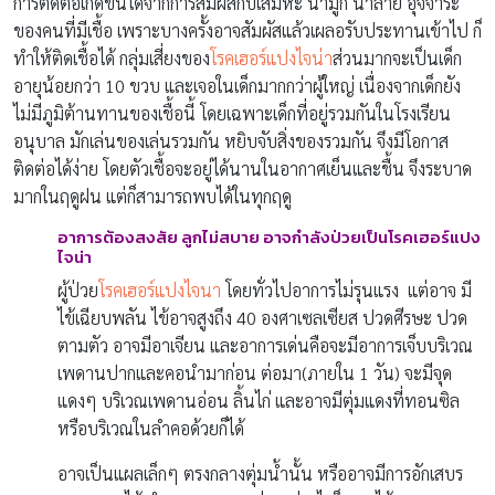
การติดต่อเกิดขึ้นได้จากการสัมผัสกับเสมหะ น้ำมูก น้ำลาย อุจจาระ
ของคนที่มีเชื้อ เพราะบางครั้งอาจสัมผัสแล้วเผลอรับประทานเข้าไป ก็
ทำให้ติดเชื้อได้ กลุ่มเสี่ยงของ
โรคเฮอร์แปงไจน่า
ส่วนมากจะเป็นเด็ก
อายุน้อยกว่า 10 ขวบ และเจอในเด็กมากกว่าผู้ใหญ่ เนื่องจากเด็กยัง
ไม่มีภูมิต้านทานของเชื้อนี้ โดยเฉพาะเด็กที่อยู่รวมกันในโรงเรียน
อนุบาล มักเล่นของเล่นรวมกัน หยิบจับสิ่งของรวมกัน จึงมีโอกาส
ติดต่อได้ง่าย โดยตัวเชื้อจะอยู่ได้นานในอากาศเย็นและชื้น จึงระบาด
มากในฤดูฝน แต่ก็สามารถพบได้ในทุกฤดู
อาการต้องสงสัย ลูกไม่สบาย
อาจกำลังป่วยเป็นโรคเฮอร์แปง
ไจน่า
ผู้ป่วย
โรคเฮอร์แปงไจนา
โดยทั่วไปอาการไม่รุนแรง แต่อาจ มี
ไข้เฉียบพลัน ไข้อาจสูงถึง 40 องศาเซลเซียส ปวดศีรษะ ปวด
ตามตัว อาจมีอาเจียน และอาการเด่นคือจะมีอาการเจ็บบริเวณ
เพดานปากและคอนำมาก่อน ต่อมา(ภายใน 1 วัน) จะมีจุด
แดงๆ บริเวณเพดานอ่อน ลิ้นไก่ และอาจมีตุ่มแดงที่ทอนซิล
หรือบริเวณในลำคอด้วยก็ได้
อาจเป็นแผลเล็กๆ ตรงกลางตุ่มน้ำนั้น หรืออาจมีการอักเสบร