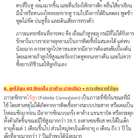
ตบที่ใบหู งอแงมากขึ้น และตื่นร้องไห้กลางดึก คลื่นไส้อาเจียน
มีน้ำหรือหนองไหลออกจากหู รวมไปถึงการได้ยินลดลง พูดช้า
พูดไม่ขัด บ่นหูอื้อ และเดินเสียการทรงตัว
ภาวะแทรกซ้อนที่อาจพบ คือ เยื่อแก้วหูทะลุ กรณีที่ไม่ได้รับการ
รักษาในบางรายอาจลุกลามเป็นการติดเชื้อในสมองได้ แต่พบ
น้อยมาก ควรพาลูกไปหาหมอหากมีอาการต้องสงสัยเบื้องต้น
โดยเฉพาะถ้าลูกไข้สูงและร้องปวดหูตอนกลางคืน และไม่ควร
ซื้อยาปกิชีวนะให้ลูกกินเอง
6. ลูกไข้สูง
40
ชักเกร็ง ตาค้าง ปากเขียว
=
ภาวะชักจากไข้สูง
ภาวะชักจาก
ไข้สูง
(Febrile Convulsion) เป็นภาวะที่ชักในขณะที่มี
ไข้ โดยสาเหตุไม่ได้เกิดจากการติดเชื้อทางระบบประสาท หรือเคยเป็น
โรคลมชักมาก่อน มีอาการชักแบบเกร็ง ตาค้าง แขนขาบิด หรือกระตุก
ทั้งตัวเกิดขึ้นขณะมีไข้สูงมากกว่า 38.5 องศาเซลเซียส พบได้ในเด็ก
อายุตั้งแต่ 1 เดือนขึ้นไป ส่วนใหญ่พบในเด็กอายุ 6 เดือน ถึง 3 ปี ใน
เด็กที่อายุมากกว่า 7 ปีแล้วพบได้น้อยมาก