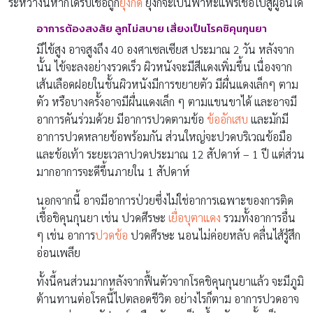
ระหว่างนี้หากได้รับเชื้อถูก
ยุงกัด
ยุงก็จะเป็นพาหะแพร่เชื้อไปสู่ผู้อื่นได้
อาการต้องสงสัย ลูกไม่สบาย
เสี่ยงเป็นโรคชิคุนกุนยา
มีไข้สูง อาจสูงถึง 40 องศาเซลเซียส ประมาณ 2 วัน หลังจาก
นั้น ไข้จะลงอย่างรวดเร็ว ผิวหนังจะมีสีแดงเพิ่มขึ้น เนื่องจาก
เส้นเลือดฝอยในชั้นผิวหนังมีการขยายตัว มีผื่นแดงเล็กๆ ตาม
ตัว หรือบางครั้งอาจมีผื่นแดงเล็ก ๆ ตามแขนขาได้ และอาจมี
อาการคันร่วมด้วย มีอาการปวดตามข้อ
ข้ออักเสบ
และมักมี
อาการปวดหลายข้อพร้อมกัน ส่วนใหญ่จะปวดบริเวณข้อมือ
และข้อเท้า ระยะเวลาปวดประมาณ 12 สัปดาห์ – 1 ปี แต่ส่วน
มากอาการจะดีขึ้นภายใน 1 สัปดาห์
นอกจากนี้ อาจมีอาการป่วยซึ่งไม่ใช่อาการเฉพาะของการติด
เชื้อชิคุนกุนยา เช่น ปวดศีรษะ
เยื่อบุตาแดง
รวมทั้งอาการอื่น
ๆ เช่น อาการ
ปวดข้อ
ปวดศีรษะ นอนไม่ค่อยหลับ คลื่นไส้รู้สึก
อ่อนเพลีย
ทั้งนี้คนส่วนมากหลังจากฟื้นตัวจากโรคชิคุนกุนยาแล้ว จะมีภูมิ
ต้านทานต่อโรคนี้ไปตลอดชีวิต อย่างไรก็ตาม อาการปวดอาจ