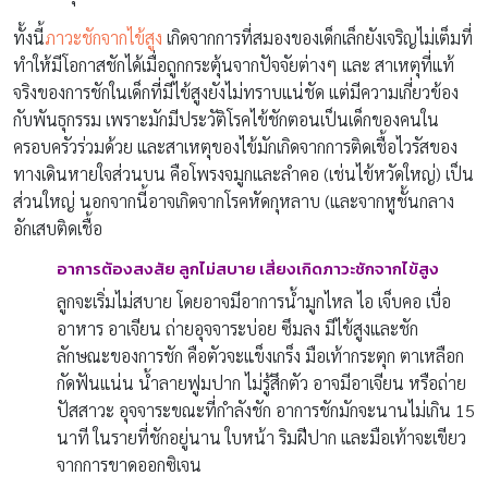
ทั้งนี้
ภาวะชักจากไข้สูง
เกิดจากการที่สมองของเด็กเล็กยังเจริญไม่เต็มที่
ทำให้มีโอกาสชักได้เมื่อถูกกระตุ้นจากปัจจัยต่างๆ และ สาเหตุที่แท้
จริงของการชักในเด็กที่มีไข้สูงยังไม่ทราบแน่ชัด แต่มีความเกี่ยวข้อง
กับพันธุกรรม เพราะมักมีประวัติโรคไข้ชักตอนเป็นเด็กของคนใน
ครอบครัวร่วมด้วย และสาเหตุของไข้มักเกิดจากการติดเชื้อไวรัสของ
ทางเดินหายใจส่วนบน คือโพรงจมูกและลำคอ (เช่นไข้หวัดใหญ่) เป็น
ส่วนใหญ่ นอกจากนี้อาจเกิดจากโรคหัดกุหลาบ (และจากหูชั้นกลาง
อักเสบติดเชื้อ
อาการต้องสงสัย ลูกไม่สบาย
เสี่ยงเกิดภาวะชักจากไข้สูง
ลูกจะเริ่มไม่สบาย โดยอาจมีอาการน้ำมูกไหล ไอ เจ็บคอ เบื่อ
อาหาร อาเจียน ถ่ายอุจจาระบ่อย ซึมลง มีไข้สูงและชัก
ลักษณะของการชัก คือตัวจะแข็งเกร็ง มือเท้ากระตุก ตาเหลือก
กัดฟันแน่น น้ำลายฟูมปาก ไม่รู้สึกตัว อาจมีอาเจียน หรือถ่าย
ปัสสาวะ อุจจาระขณะที่กำลังชัก อาการชักมักจะนานไม่เกิน 15
นาที ในรายที่ชักอยู่นาน ใบหน้า ริมฝีปาก และมือเท้าจะเขียว
จากการขาดออกซิเจน