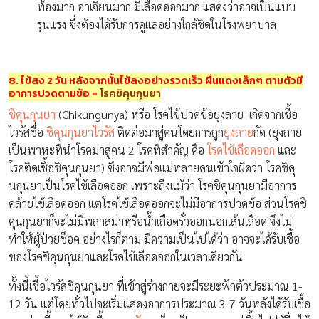
ท้องมาก อาเจียนมาก มีเลือดออกมาก แสดงว่าอาจเป็นแบบ
รุนแรง ซึ่งต้องได้รับการดูแลอย่างใกล้ชิดในโรงพยาบาล
8. ไข้สูง
2 วัน หลังจากนั้นไข้ลงอย่างรวดเร็ว ผื่นแดงเล็กๆ ตามตัว
มี
อาการปวดตามข้อ =
โรคชิคุนกุนยา
ชิคุนกุนยา
(Chikungunya) หรือ โรคไข้ปวดข้อยุงลาย เกิดจากเชื้อ
ไวรัสชื่อ
ชิคุนกุนยาไวรัส
ติดต่อมาสู่คนโดยการถูก
ยุงลาย
กัด (ยุงลาย
เป็นพาหะที่นำโรคมาสู่คน 2 โรคที่สำคัญ คือ
โรคไข้เลือดออก
และ
โรคติดเชื้อชิคุนกุนยา) ซึ่งอาจมีพ่อแม่หลายคนเข้าใจผิดว่า โรคชิคุ
นกุนยาเป็นโรคไข้เลือดออก เพราะถึงแม้ว่า โรคชิคุนกุนยามีอาการ
คล้ายไข้เลือดออก แต่โรคไข้เลือดออกจะไม่มีอาการปวดข้อ ส่วนโรคชิ
คุนกุนยาก็จะไม่มีพลาสม่าหรือน้ำเลือดรั่วออกนอกเส้นเลือด จึงไม่
ทำให้ผู้ป่วยช็อค อย่างไรก็ตาม มีความเป็นไปได้ว่า อาจจะได้รับเชื้อ
ของโรคชิคุนกุนยาและโรคไข้เลือดออกในเวลาเดียวกัน
ทั้งนี้เชื้อไวรัสชิคุนกุนยา ที่เข้าสู่ร่างกายจะมีระยะฟักตัวประมาณ 1-
12 วัน แต่โดยทั่วไปจะเริ่มแสดงอาการประมาณ 3-7 วันหลังได้รับเชื้อ