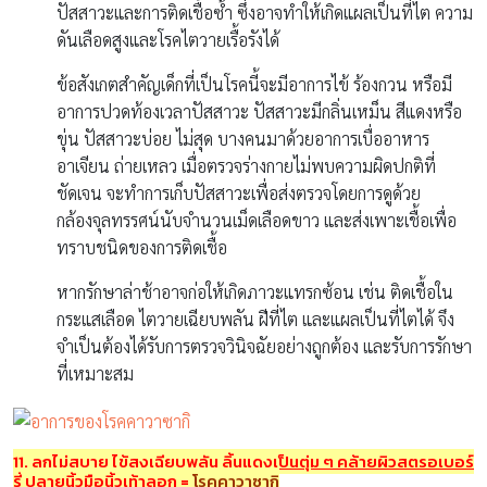
ปัสสาวะและการติดเชื้อซ้ำ ซึ่งอาจทำให้เกิดแผลเป็นที่ไต ความ
ดันเลือดสูงและโรคไตวายเรื้อรังได้
ข้อสังเกตสำคัญเด็กที่เป็นโรคนี้จะมีอาการไข้ ร้องกวน หรือมี
อาการปวดท้องเวลาปัสสาวะ ปัสสาวะมีกลิ่นเหม็น สีแดงหรือ
ขุ่น ปัสสาวะบ่อย ไม่สุด บางคนมาด้วยอาการเบื่ออาหาร
อาเจียน ถ่ายเหลว เมื่อตรวจร่างกายไม่พบความผิดปกติที่
ชัดเจน จะทำการเก็บปัสสาวะเพื่อส่งตรวจโดยการดูด้วย
กล้องจุลทรรศน์นับจำนวนเม็ดเลือดขาว และส่งเพาะเชื้อเพื่อ
ทราบชนิดของการติดเชื้อ
หากรักษาล่าช้าอาจก่อให้เกิดภาวะแทรกซ้อน เช่น ติดเชื้อใน
กระแสเลือด ไตวายเฉียบพลัน ฝีที่ไต และแผลเป็นที่ไตได้ จึง
จำเป็นต้องได้รับการตรวจวินิจฉัยอย่างถูกต้อง และรับการรักษา
ที่เหมาะสม
11. ลูกไม่สบาย ไข้สูงเฉียบพลัน ลิ้นแดงเป็นตุ่ม ๆ คล้ายผิวสตรอเบอร์
รี่
ปลายนิ้วมือนิ้วเท้าลอก
=
โรคคาวาซากิ