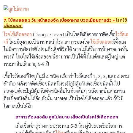
7. ไข้สูงลอย
3
วัน หน้าแดงจัด เบื่ออาหาร ปวดเมื่อยตามตัว
=
โรคไข้
เลือดออก
โรคไข้เลือดออก
(Dengue fever) เป็นโรคที่เกิดจากการติดเชื้อ
ไวรัสเด
งกี
โดยมียุงลายเป็นพาหะนำโรค อาการของโรค
ไข้เลือดออก
มีตั้งแต่
ไม่มีอาการผิดปกติไปจนถึงเสียชีวิตได้ หากไม่ได้รับการรักษาอย่างทัน
ท่วงที โดยโรคไข้เลือดออก นี้สามารถเป็นได้ทั้งในเด็กและผู้ใหญ่ แต่
พบมากในเด็กอายุ 5-9 ปี
เชื้อไวรัสเดงกีปัจจุบันมี 4 ชนิด (เรียกว่าไวรัสเดงกี 1, 2, 3, และ 4 ตาม
ลำดับ) หลังจากติดเชื้อชนิดหนึ่งจะมีภูมิคุ้มกันต่อเชื้อชนิดนั้นไป
ตลอดแต่จะมีภูมิคุ้มกันต่อชนิดอื่นในช่วงสั้นๆ หลังจากนั้นสามารถ
ติดเชื้อชนิดอื่นได้อีก ดังนั้น หากเคยเป็นโรคไข้เลือดออกแล้ว ก็ยังมี
โอกาสเป็นได้อีก
อาการต้องสงสัย ลูกไม่สบาย
เสี่ยงเป็น
โรคไข้เลือดออก
เมื่อเชื้อเข้าสู่ร่างกายประมาณ 5-8 วัน ผู้ป่วยจะเริ่มมีอาการ