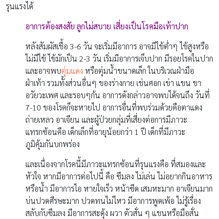
รุนแรงได้
อาการต้องสงสัย ลูกไม่สบาย
เสี่ยงเป็น
โรคมือเท้าปาก
หลังสัมผัสเชื้อ 3-6 วัน จะเริ่มมีอาการ อาจมีไข้ต่ำๆ ไข้สูงหรือ
ไม่มีไข้ ไข้มักเป็น 2-3 วัน เริ่มมีอาการเจ็บปาก มีรอยโรคในปาก
และอาจพบ
ตุ่มแดง
หรือตุ่มน้ำขนาดเล็ก ในบริเวณฝ่ามือ
ฝ่าเท้า รวมทั้งส่วนอื่นๆ ของร่างกาย เช่นศอก เข่า แขน ขา
อวัยวะเพศ และรอบๆก้น อาการดังกล่าวอาจพบได้จนถึง วันที่
7-10 ของโรคก็จะหายไป อาการอื่นที่พบร่วมด้วยคือตาแดง
ถ่ายเหลว อาเจียน และผู้ป่วยกลุ่มที่เสี่ยงต่อการมีภาวะ
แทรกซ้อนคือ เด็กเล็กที่อายุน้อยกว่า 1 ปี เด็กที่มีภาวะ
ภูมิคุ้มกันบกพร่อง
และเนื่องจากโรคนี้มีภาวะแทรกซ้อนที่รุนแรงคือ ที่สมองและ
หัวใจ หากมีอาการต่อไปนี้ คือ ซึมลง ไม่เล่น ไม่อยากกินอาหาร
หรือน้ำ มีอาการไอ หายใจเร็ว หน้าซีด เสมหะมาก อาเจียนมาก
บ่นปวดศีรษะมาก ปวดทนไม่ไหว มีอาการพูดเพ้อ ไม่รู้เรื่อง
สลับกับซึมลง มีอาการสะดุ้ง ผวา ตัวสั่น ๆ แขนหรือมือสั่น