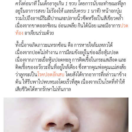
ครั้งต่อนาที ในเด็กอายุเกิน 1 ขวบ โดยการนับจะทำขณะที่ลูก
อยู่ในอาการสงบ ไม่ร้องไห้ และนับครบ 1 นาที)
หน้าอกบุ๋ม
รวมไปถึงอาจมีริมฝีปากและปลายนิ้วซีดหรือเป็นสีเขียวคล้ำ
เนื่องจากขาดออกซิเจน อ่อนเพลีย กินได้น้อย และมีอาการ
ปวด
ท้อง
อาเจียนร่วมด้วย
ทั้งนี้อาจเกิดภาวะแทรกซ้อน คือ การหายใจล้มเหลวได้
เนื่องจากปอดไม่ทำงาน การมีลมขังอยู่ในช่องเยื่อหุ้มปอด
เนื่องจากภาวะเยื่อหุ้มปอดทะลุ การติดเชื้อในกระแสเลือด และ
ติดเชื้อของอวัยวะอื่นที่อยู่ใกล้เคียง ซึ่งหากคุณพ่อคุณแม่สงสัย
ว่าลูกจะเป็น
โรคปอดอักเสบ
โดยสังได้จากอาการที่กล่าวมาข้าง
ต้น ให้รีบพาไปพบหมอโดยเร็วที่สุด เนื่องจากเป็นโรคที่ทำให้
เสียชีวิตได้หากรักษาไม่ทันกาล