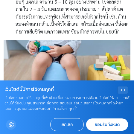
อบๆ แผลได้ จำนวน 5 – 10 ตุ่ม อย่างไรก็ตาม ไข้จะลดลง
ภายใน 2 – 4 วัน แต่แผลอาจคงอยู่ประมาณ 1 สัปดาห์ แต่
ต้องระวังภาวะแทรกซ้อนที่สามารถเจอได้จากโรคนี้ เช่น ก้าน
สมองอักเสบ กล้ามเนื้อหัวใจอักเสบ กล้ามเนื้ออ่อนแรง ที่ส่งผล
ต่อการเสียชีวิต แต่ภาวะแทรกซ้อนดังกล่าวพบไม่บ่อยนัก
เว็บไซต์นี้มีการใช้งานคุกกี้
TH
เว็บไซต์ของเราใช้งานคุกกี้เพื่อช่วยเพิ่มประสบการณ์การใช้งานเว็บไซต์ให้สามารถใช้
งานได้ดียิ่งขึ้น คุณสามารถเลือกที่จะยอมรับหรือปฏิเสธการใช้งานคุกกี้ได้ง่ายๆ
โดยการดูรายละเอียดเพิ่มเติมที่ “การตั้งค่าคุกกี้”
ยกเลิก
ยอมรับทั้งหมด
15. อาเจียนนำมาก่อนแล้วถ่ายเหลวเป็นน้ำ ถ่ายมากจนก้นแดง อาจมี