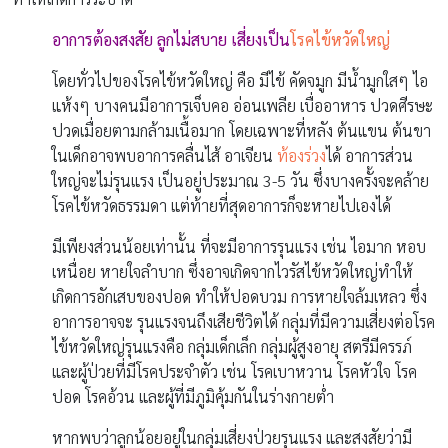
อาการต้องสงสัย ลูกไม่สบาย
เสี่ยงเป็น
โรคไข้หวัดใหญ่
โดยทั่วไปของโรคไข้หวัดใหญ่ คือ มีไข้ คัดจมูก มีน้ำมูกใสๆ ไอ
แห้งๆ บางคนมีอาการเจ็บคอ อ่อนเพลีย เบื่ออาหาร ปวดศีรษะ
ปวดเมื่อยตามกล้ามเนื้อมาก โดยเฉพาะที่หลัง ต้นแขน ต้นขา
ในเด็กอาจพบอาการคลื่นไส้ อาเจียน
ท้องร่วง
ได้ อาการส่วน
ใหญ่จะไม่รุนแรง เป็นอยู่ประมาณ 3-5 วัน ซึ่งบางครั้งจะคล้าย
โรคไข้หวัดธรรมดา แต่ท้ายที่สุดอาการก็จะหายไปเองได้
มีเพียงส่วนน้อยเท่านั้น ที่จะมีอาการรุนแรง เช่น ไอมาก หอบ
เหนื่อย หายใจลำบาก ซึ่งอาจเกิดจากไวรัสไข้หวัดใหญ่ทำให้
เกิดการอักเสบของปอด ทำให้ปอดบวม การหายใจล้มเหลว ซึ่ง
อาการอาจจะ รุนแรงจนถึงเสียชีวิตได้ กลุ่มที่มีความเสี่ยงต่อโรค
ไข้หวัดใหญ่รุนแรงคือ กลุ่มเด็กเล็ก กลุ่มผู้สูงอายุ สตรีมีครรภ์
และผู้ป่วยที่มีโรคประจำตัว เช่น โรคเบาหวาน โรคหัวใจ โรค
ปอด โรคอ้วน และผู้ที่มีภูมิคุ้มกันในร่างกายต่ำ
หากพบว่าลูกน้อยอยู่ในกลุ่มเสี่ยงป่วยรุนแรง และสงสัยว่ามี