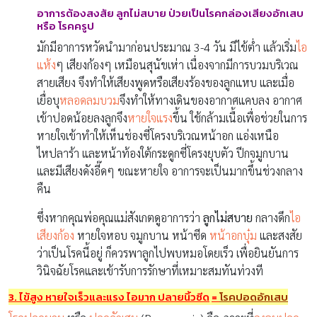
อาการต้องสงสัย ลูกไม่สบาย ป่วยเป็น
โรคกล่องเสียงอักเสบ
หรือ โรคครูป
มักมีอาการหวัดนำมาก่อนประมาณ 3-4 วัน มีไข้ต่ำ แล้วเริ่ม
ไอ
แห้ง
ๆ เสียงก้องๆ เหมือนสุนัขเห่า เนื่องจากมีการบวมบริเวณ
สายเสียง จึงทำให้เสียงพูดหรือเสียงร้องของลูกแหบ และเมื่อ
เยื่อบุ
หลอดลมบวม
จึงทำให้ทางเดินของอากาศแคบลง อากาศ
เข้าปอดน้อยลงลูกจึง
หายใจแรง
ขึ้น ใช้กล้ามเนื้อเพื่อช่วยในการ
หายใจเข้าทำให้เห็นช่องซี่โครงบริเวณหน้าอก แอ่งเหนือ
ไหปลาร้า และหน้าท้องใต้กระดูกซี่โครงยุบตัว ปีกจมูกบาน
และมีเสียงดังอี๊ดๆ ขณะหายใจ อาการจะเป็นมากขึ้นช่วงกลาง
คืน
ซึ่งหากคุณพ่อคุณแม่สังเกตดูอาการว่า
ลูกไม่สบาย
กลางดึก
ไอ
เสียงก้อง
หายใจหอบ จมูกบาน หน้าซีด
หน้าอกบุ๋ม
และสงสัย
ว่าเป็นโรคนี้อยู่ ก็ควรพาลูกไปพบหมอโดยเร็ว เพื่อยินยันการ
วินิจฉัยโรคและเข้ารับการรักษาที่เหมาะสมทันท่วงที
3. ไข้สูง หายใจเร็วและแรง ไอมาก ปลายนิ้วซีด
=
โรคปอดอักเสบ