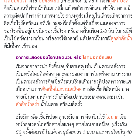
โรคปอดบวม
หรือ
ปอดอักเสบ
(Pneumonia) คือ ภาวะที่
ถุงลมปอด
ซึ่งเป็นส่วนที่ทำหน้าที่แลกเปลี่ยนก๊าซเกิดการอักเสบ ทำให้ร่างกายมี
ความผิดปกติทางด้านการหายใจ สาเหตุส่วนใหญ่ในเด็กจะเกิดจากการ
ติดเชื้อไวรัสหรือแบคทีเรีย ระยะฟักตัวตั้งแต่รับเชื้อจนแสดงอาการ
ของโรคขึ้นอยู่กับชนิดของเชื้อโรค หรืออาจสั้นเพียง 2-3 วัน ในกรณีที่
เป็นไข้หวัดนำมาก่อน หรืออาจใช้เวลาเป็นสัปดาห์ในกรณี
ลูกสำลักน้ำ
ที่มีเชื้อราเข้าปอด
อาการแสดงของ
โรคปอดบวม หรือ
โรคปอดอักเสบ
เริ่มจากอาการนำ ซึ่งขึ้นอยู่กับสาเหตุ เช่น เป็นตามหลังการ
เป็นหวัดโดยติดต่อทางละอองฝอยจากการไอหรือจาม บางราย
เป็นตามหลังการติดเชื้อที่ระบบอื่นแล้วมาลงที่ปอดทางกระแส
เลือด เช่น การ
ติดเชื้อในกระแสเลือด
การติดเชื้อที่ผิดหนัง บาง
รายเป็นตามหลังการสำลักสิ่งแปลกปลอมลงหลอดลม เช่น
สำลักน้ำคร่ำ
น้ำในสระ หรือเมล็ดถั่ว
เมื่อมีการติดเชื้อที่ปอด ลูกจะมีอาการ คือ เป็นไข้
ไอมาก
เจ็บ
หน้าอกเวลาไอหรือหายใจแรงๆ หายใจหอบเหนื่อย
(เร็วเกิน
50 ครั้งต่อนาที ในเด็กอายุน้อยกว่า 1 ขวบ และ หายใจเกิน 40