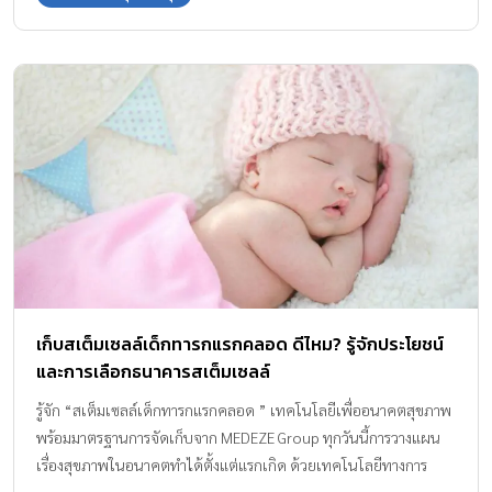
จะช่วยลดความรุนแรงและเพิ่มโอกาสให้ลูกน้อยเติบโตได้อย่างแข็ง
แรง สารบัญบทความ ทำความรู้จัก “โรคหัวใจในเด็ก” คืออะไร อาการ
เป็นอย่างไร สาเหตุของโรคหัวใจในเด็ก ที่ควรเฝ้าระวัง รักษาโรคหัวใจ
ในเด็ก โดยกุมารแพทย์โรคหัวใจเฉพาะทาง กุมารแพทย์โรคหัวใจ
เฉพาะทาง ที่โรงพยาบาลวิภาวดี ทำความรู้จัก “โรคหัวใจในเด็ก” คือ
อะไร อาการเป็นอย่างไร โรคหัวใจในเด็กสามารถแบ่งออกเป็น 2
ประเภทหลัก คือโรคหัวใจพิการแต่กำเนิด ซึ่งเกิดจากโครงสร้างหัวใจ
ผิดปกติตั้งแต่อยู่ในครรภ์ มีทั้งชนิดเขียวและไม่เขียว และโรคหัวใจที่
เกิดขึ้นภายหลัง เช่น โรคคาวาซากิ ไข้รูมาติก และกล้ามเนื้อหัวใจ
อักเสบจากเชื้อไวรัส ซึ่งอาจรุนแรงจนนำไปสู่ภาวะหัวใจวายเฉียบพลัน
ได้ สังเกตสัญญาณเตือนโรคหัวใจในเด็กจากอาการเหนื่อยง่าย หายใจ
หอบขณะออกกำลังกาย หรือเหนื่อยจนตัวเขียวคล้ำบริเวณริมฝีปาก
เก็บสเต็มเซลล์เด็กทารกแรกคลอด ดีไหม? รู้จักประโยชน์
และเล็บขณะดูดนม ร่วมกับอาการน้ำหนักไม่ขึ้นตามเกณฑ์ เลี้ยงไม่โต
และการเลือกธนาคารสเต็มเซลล์
หน้ามืด เป็นลม เหงื่อออกมากผิดปกติบริเวณศีรษะ และมีเสียงหัวใจ
เต้นผิดปกติจากการตรวจโดยแพทย์ หากพบอาการเหล่านี้ ศูนย์กุมาร
รู้จัก “สเต็มเซลล์เด็กทารกแรกคลอด ” เทคโนโลยีเพื่ออนาคตสุขภาพ
เวช โรงพยาบาลวิภาวดี แนะนำให้พาเด็กมาพบแพทย์เฉพาะทางเพื่อ
พร้อมมาตรฐานการจัดเก็บจาก MEDEZE Group ทุกวันนี้การวางแผน
ตรวจวินิจฉัยอย่างละเอียดทันที สาเหตุของโรคหัวใจในเด็ก ที่ควรเฝ้า
เรื่องสุขภาพในอนาคตทำได้ตั้งแต่แรกเกิด ด้วยเทคโนโลยีทางการ
ระวัง โรคหัวใจในเด็กเกิดได้จากหลายปัจจัย ทั้งจากพันธุกรรมและสิ่ง
แพทย์สมัยใหม่อย่างการจัดเก็บสเต็มเซลล์เด็กทารกแรกคลอด ซึ่งถือ