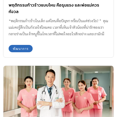
พฤติกรรมก้าวร้าวแบบไหน คือรุนแรง และพ่อแม่ควร
กังวล
“พฤติกรรมก้าวร้าวในเด็ก แค่ไหนคือปัญหา หรือเป็นแค่ช่วงวัย? ” คุณ
แม่เคยรู้สึกเป็นกังวลใช่ไหมคะ เวลาที่เห็นเจ้าตัวน้อยที่น่ารักของเรา
กลายร่างเป็นเจ้าหนูขี้โมโหเวลาที่ไม่พอใจอะไรสักอย่าง และเรามักมี
คำถามในใจว่า ลูกเราเป็นอะไร เราดูแลเขาได้ไม่ดีหรือเปล่า หรือ แบบ
นี้ผิดปกติไหมนะ แต่ความจริงแล้ว พฤติกรรมก้าวร้าวในเด็กเป็นสิ่งที่
พัฒนาการ
เกิดขึ้นได้ค่ะ เพราะเด็กๆนั้นยังไม่รู้วิธีจัดการกับอารมณ์ของตัวเอง
ทำให้เขาเผลอแสดงพฤติกรรมไม่น่ารักออกมา สิ่งสำคัญคือพ่อแม่ต้อง
รับมือกับอารมณ์ของตนเองก่อน ไม่รีบดุ ว่ากล่าว หรือตอบโต้ด้วย
อารมณ์ที่รุนแรงกลับ เพราะเมื่อลูกเริ่มเข้าสู่วัยอนุบาลหรือประถม
พฤติกรรมของเขาจะเริ่มซับซ้อนขึ้น ทั้งทางด้านอารมณ์ สังคม และการ
แสดงออก การที่ลูกแสดงความก้าวร้าวบ้าง เช่น งอแง โวยวาย หรือผลัก
เพื่อน เป็นสิ่งที่พบได้บ่อยในช่วงวัยนี้ อย่างไรก็ตาม พฤติกรรมก้าวร้าว
บางอย่างอาจไม่ใช่แค่ “พฤติกรรมธรรมดาตามวัย” แต่อาจเข้าข่าย
พฤติกรรมก้าวร้าวที่รุนแรง ซึ่งควรสังเกตและดูแลอย่างใกล้ชิด เพราะ
อาจส่งผลเสียต่อพัฒนาการของลูก ความสัมพันธ์ในครอบครัว และการ