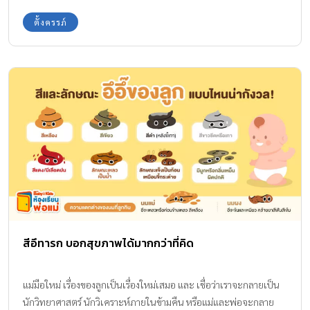
แวดล้อมที่ส่งผลต่อพัฒนาการของหัวใจทารกตั้งแต่ในครรภ์ หมอเด็ก
เป็นทรัพยากรทางชีวภาพที่มีศักยภาพสูง และอาจมีบทบาทสำคัญต่อ
ตั้งครรภ์
จากโรงพยาบาลวิภาวดี ขอสรุปสาเหตุสำคัญที่ต้องเฝ้าระวังดังนี้ อายุ
การดูแลสุขภาพของลูกในอนาคต การทำความเข้าใจว่าสเต็มเซลล์ทารก
ของคุณแม่: การตั้งครรภ์ในช่วงอายุน้อยกว่า […]
แรกเกิด คืออะไร มีประโยชน์อย่างไร และควรเลือกจัดเก็บอย่างไรให้
ได้มาตรฐาน จึงเป็นจุดเริ่มต้นของการวางแผนสุขภาพระยะยาวอย่างมี
ประสิทธิภาพและทั้งหมดนี้ อ่านได้ที่นี่! สารบัญ รู้จัก “สเต็มเซลล์เด็ก
ทารกแรกคลอด ” เทคโนโลยีเพื่ออนาคตสุขภาพ พร้อมมาตรฐานการ
จัดเก็บจาก MEDEZE Group สเต็มเซลล์เด็กทารกแรกคลอด คืออะไร
และทำไมจึงสำคัญตั้งแต่แรกเกิด ประโยชน์ของการฝากเก็บสเต็มเซลล์
เด็กแรกคลอดทารกแรกคลอด เพื่อโอกาสในการดูแลสุขภาพในอนาคต
สเต็มเซลล์เด็กทารกแรกคลอด เก็บจากส่วนไหนได้บ้าง เลือกธนาคาร
จัดเก็บสเต็มเซลล์อย่างไร ให้มั่นใจในมาตรฐานระยะยาว มาตรฐานการ
จัดเก็บสเต็มเซลล์ระดับสากล จาก MEDEZE Group การวางแผน
สุขภาพลูกตั้งแต่วันนี้ คือการเตรียมความพร้อมเพื่ออนาคต สเต็มเซลล์
สีอึทารก บอกสุขภาพได้มากกว่าที่คิด
เด็กทารกแรกคลอด คืออะไร และทำไมจึงสำคัญตั้งแต่แรกเกิด สเต็ม
เซลล์เด็กทารกแรกคลอด คือเซลล์ต้นกำเนิดที่สามารถพบได้จากเลือด
ในสายสะดือ และเนื้อเยื่อสายสะดือของทารกแรกคลอด เซลล์เหล่านี้มี
แม่มือใหม่ เรื่องของลูกเป็นเรื่องใหม่เสมอ และ เชื่อว่าเราจะกลายเป็น
ความสามารถพิเศษในการแบ่งตัวเพิ่มจำนวน และพัฒนาไปเป็นเซลล์
นักวิทยาศาสตร์ นักวิเคราะห์ภายในข้ามคืน หรือแม่และพ่อจะกลาย