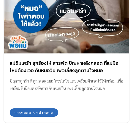
แอม : ลูกไม่ยอมกินนมจากขวด มีอยู่ประมาณ 5 สาเหตุหลักๆ ด้วยกัน
ค่ะ ติดไออุ่นจากเต้าแม่ การให้ลูกกินนมแม่จากเต้านมจะมีกลไกการกิน
แตกต่างจากการกินนมจากขวด มีลักษณะการเคลื่อนที่ของลิ้นและการ
ขยับของขากรรไกรที่ต่างกัน โดยในระหว่างการกินนมจากเต้า ทารกจะ
มีการหายใจที่สัมพันธ์กับการดูดและกลืนน้ำนม ดังนั้นเมื่อเปลี่ยนจาก
เต้านมแม่เป็นขวด จะต้องใช้เวลาและความเข้าใจ เพื่อที่จะทำให้ลูก
หัดกินนมจากขวดได้ รสชาตินม / กลิ่นที่กินจากขวด เปลี่ยนไป ไม่คุ้น
เคย ก่อนที่จะให้นมลูกผ่านขวด ควรดมกลิ่นนมที่แม่สต็อคไว้ ว่าเสีย
แม่ซึมเศร้า ลูกร้องไห้ สารพัด ปัญหาหลังคลอด ที่แม่มือ
หรือยัง รวมถึงกลิ่นขวดนมเอง ว่ายังมีกลิ่นตกค้างจากน้ำยาล้างขวดหรือ
ใหม่ต้องเจอ กับหมอวิน เพจเลี้ยงลูกตามใจหมอ
ไม่ ซึ่งมีส่วนทำให้การรับรู้รสชาติของนมเปลี่ยนไปด้วยเช่นกัน ทำให้ลูก
ได้กลิ่นที่ไม่คุ้นเคย จึงปฏิเสธการกินนมจากขวด ลักษณะจุกที่ใช้ดูดไม่
ปัญหาลูกรัก ที่คุณพ่อคุณแม่ควรใส่ใจและเตรียมตัวเอาไว้ให้พร้อม เพื่อ
คุ้นเคย […]
เตรียมรับมือและจัดการ กับหมอวิน เพจเลี้ยงลูกตามใจหมอ
การคลอด & หลังคลอด