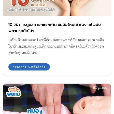
เครื่องมือ และเทคโนโลยีที่ทันสมัย พร้อมวางแผนดูแลทารกให้
ปลอดภัยอย่างสุดความสามารถ กุมารแพทย์สาขาทารกแรกเกิดและปริ
กำเนิดทำงานร่วมกับสูติแพทย์ และทีมพยาบาลเฉพาะทาง กู้ชีพทารก
10 วิธี การดูแลทารกแรกเกิด แม่มือใหม่เข้าใจง่าย! ฉบับ
แรกเกิด ควบคุมการติดเชื้อ ปรับอุณหภูมิร่างกายทารก ให้สารน้ำ สาร
พยาบาลมือโปร
อาหาร และโภชนาการที่เหมาะสม อุปกรณ์และเครื่องมือที่ทันสมัยใน
การดูแลรักษา อาทิ ตู้อบ เครื่องส่องไฟรักษาภาวะตัวเหลืองในทารกแรก
เตรียมตัวหลังคลอด โดย พี่กัล - กัลยา เพจ “พี่กัลนมแม่” พยาบาลมือ
เกิด เครื่องให้ออกซิเจนแก่ทารก เครื่องช่วยหายใจด้วยแรงดันบวก
โปรด้านนมแม่และดูแลเด็ก จะมาแนะนำเทคนิค เตรียมตัวหลังคลอด
เครื่องช่วยหายใจ หน่วยส่งเสริมการเลี้ยงลูกด้วยนมแม่ (คลินิกนมแม่)
สำหรับคุณแม่มือใหม่
ทีมแพทย์และพยาบาล สูติแพทย์ผู้เชี่ยวชาญสาขาเวชศาสตร์มารดา
และทารกในครรภ์ (maternal-fetal medicine […]
การคลอด & หลังคลอด