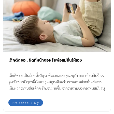
เด็กติดจอ : ผิดที่หน้าจอหรือพ่อแม่ยื่นให้เอง
เด็กติดจอ เป็นอีกหนึ่งปัญหาที่พ่อแม่และคุณครูกังวลมาเกือบสิบปี จน
ดูเหมือนว่าปัญหานี้ยังคงอยู่แต่ดูเหมือนว่า สถานการณ์จะย่ำแย่ลงจน
เห็นผลกระทบต่อเด็กๆ ชัดเจนมากขึ้น จากรายงานของกองทุนสนันสนุ
นการเสริมสร้างสุขภาพ (สสส.) ระบุว่า ปัจจุบันมีเด็กอายุ 0-2 ขวบ มาก
ถึงร้อยละ 72.6 ใช้เวลาหน้าจอนานกว่า 1 ชั่วโมง ซึ่งส่งผลต่อสุขภาพ
Pre-School 3-6 y
ร่างกาย และสุขภาพจิตในหลายด้าน อีกทั้ง เด็กติดจอ ยังมีโอกาสที่เด็ก
จะเสี่ยงต่อภัยจากโลกออนไลน์ ไม่ว่าจะเป็นการคุกคามทางเพศ การก