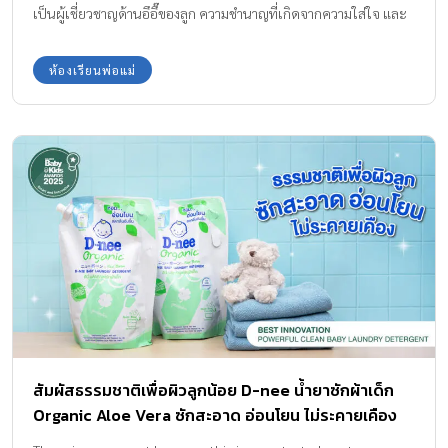
ชนิดต่าง ๆ ในร่างกาย เช่น เม็ดเลือดแดง เม็ดเลือดขาว และ เกล็ด
เป็นผู้เชี่ยวชาญด้านอึอึ๊ของลูก ความชำนาญที่เกิดจากความใส่ใจ และ
เลือด […]
สังเกตลูก ซึ่งถูกต้องแล้วเพราะ ลักษณะอึของลูกเป็นตัวชี้วัดสุขภาพ
แบบที่มองเห็นได้ด้วยตาแบบง่าย และ มีความสำคัญมาก เราสามารถ
ห้องเรียนพ่อแม่
วิเคราะห์สุขภาพของลูกได้เบื้องต้นจาก สีอึทารก เช่น สี และ ลักษณะ
ของอุจจาระบ่งบอกถึงการย่อยอาหาร การได้รับนมไม่ว่าจะเป้นนมแม่
หรือ นมผงแบบพอเพียง รวมถึงภาวะร่างกาย เช่น อุจจาระสีเหลืองนวล
เหลืองทองหมายถึงความปกติ สีเขียวอาจเกิดจากนมผง หรือ ธาตุเหล็ก
สุดท้ายหากเป็นสีดำ (หลังจากอุจจาระขี้เทาแรกเกิด) หรือ สีขาวซีด
หรือ มีเลือดปน ถือเป็นสัญญาณผิดปกติที่ต้องรีบพบแพทย์โดยด่วน
ประเภทของสีและลักษณะของอุจจารระลูกมาให้แม่ได้ลองสังเกตดู สี
เหลือง (มัสตาร์ด หรือ เหลืองนวล) : สีปกติ โดยเฉพาะทารกกินนมแม่
(อาจมีเนื้อเหลว หรือ เนื้อเนียน) สีเขียว (เขียวเข้ม หรือ เขียวปน
เหลือง) : แบบนี้ปกติดี ช่วงแรกเกิดอาจเป็นสีเขียวขี้ม้า หรือ […]
สัมผัสธรรมชาติเพื่อผิวลูกน้อย D-nee น้ำยาซักผ้าเด็ก
Organic Aloe Vera ซักสะอาด อ่อนโยน ไม่ระคายเคือง