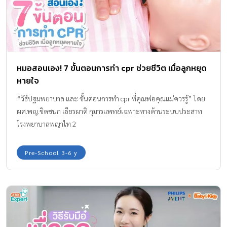
หมอสอนเอง! 7 ขั้นตอนการทํา cpr ช่วยชีวิต เมื่อลูกหยุด
หายใจ
“วิธีปฐมพยาบาล และ ขั้นตอนการทํา cpr ที่คุณพ่อคุณแม่ควรรู้” โดย
ผศ.พญ.ชิดชนก เธียรผาติ กุมารแพทย์เฉพาะทางด้านระบบประสาท
โรงพยาบาลพญาไท 2
Pre-School 3-6 y