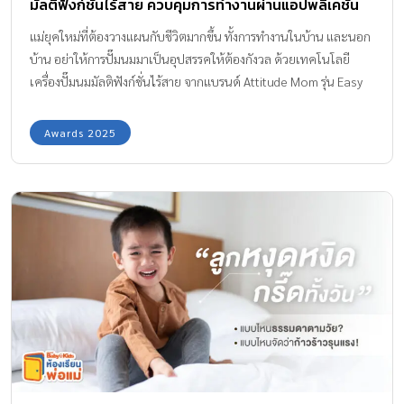
มัลติฟังก์ชั่นไร้สาย ควบคุมการทำงานผ่านแอปพลิเคชัน
ปั๊มเกลี้ยง ปั๊มสบายไม่ต้องใช้มือจับ!
แม่ยุคใหม่ที่ต้องวางแผนกับชีวิตมากขึ้น ทั้งการทำงานในบ้าน และนอก
บ้าน อย่าให้การปั๊มนมมาเป็นอุปสรรคให้ต้องกังวล ด้วยเทคโนโลยี
เครื่องปั๊มนมมัลติฟังก์ชั่นไร้สาย จากแบรนด์ Attitude Mom รุ่น Easy
Life III ปั๊มนมสบาย ไม่ต้องใช้มือจับ หยุดความยุ่งยากได้ในเครื่องเดียว
นวัตกรรมใหม่จาก Attitude Mom ให้ความตั้งใจของแม่ ในการให้นม
Awards 2025
แม่แก่ลูกน้อยได้ยาวนานที่สุดได้อย่างที่ตั้งใจ แถมที่สุดความสบาย
สะดวกและทันสมัย เครื่องเดียวเอาอยู่ 3 เหตุผลดีดี ที่ทำไมต้องเลือก
Attitude Mom แสนสบาย เครื่องปั๊มนม รุ่น Easy Life III ออกแบบ
เป็นพิเศษไร้สาย ปั๊มได้ไม่ต้องจับ เพียงคุณแม่สวมใส่ไว้ในเสื้อชั้นในให้
นมได้ทันที ทำให้มีมือว่างทำกิจกรรมอื่น ๆ ไปพร้อมกับการปั๊มนม จะไถ
หน้าฟีด ทำงานบ้าน หรือ นั่งทำงานก็สะดวก มาพร้อมฟังก์ชันการใช้งาน
ถึง 4 โหมด ทั้งโหมดนวดกระตุ้น โหมดดูดน้ำนม โหมด 2 in 1 และ
โหมดรีดน้ำนม […]