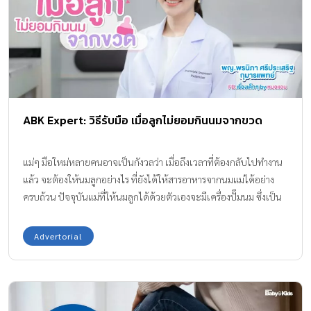
ABK Expert: วิธีรับมือ เมื่อลูกไม่ยอมกินนมจากขวด
แม่ๆ มือใหม่หลายคนอาจเป็นกังวลว่า เมื่อถึงเวลาที่ต้องกลับไปทำงาน
แล้ว จะต้องให้นมลูกอย่างไร ที่ยังได้ให้สารอาหารจากนมแม่ได้อย่าง
ครบถ้วน ปัจจุบันแม่ที่ให้นมลูกได้ด้วยตัวเองจะมีเครื่องปั๊มนม ซึ่งเป็น
หนึ่งในตัวช่วยสำคัญที่จะทำให้แม่เก็บน้ำนมที่มีคุณค่าให้ลูกเมื่อไม่ได้
ให้โดยตรงจากเต้าเอง การให้นมแม่จากเต้า และการดูดนมจากขวดนั้น
Advertorial
แตกต่างกันพอสมควร ทำให้ ลูกติดเต้า ไม่ดูดขวด ทีมบรรณาธิการ
Amarin Baby & Kids จึงได้หาคำตอบมาให้ว่า วิธีการฝึกให้ลูกหัดกิน
นมจากขวดนั้นทำอย่างไร โดยคุณหมอแอม จะมาแนะนำเทคนิคดีๆ ให้
อ่านกันค่ะ ABK : สาเหตุที่ลูกไม่ยอมกินนมจากขวด มีอะไรบ้าง? หมอ