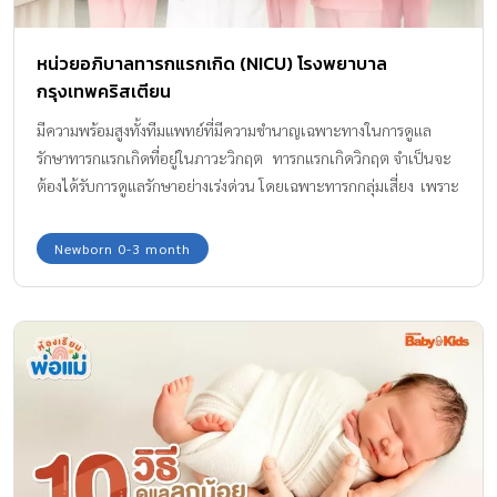
ปรับตัวของเขาในโรงเรียนได้ค่ะ พฤติกรรมก้าวร้าวแบบไหนบ้างที่เรียก
ว่า รุนแรง และพ่อแม่ควรกังวล ? เกิดขึ้นบ่อย ถ้าคุณแม่สังเกตว่าลูก ๆ มี
หน่วยอภิบาลทารกแรกเกิด (NICU) โรงพยาบาล
พฤติกรรมก้าวร้าวแบบซ้ำ ๆ เช่น ตีเพื่อน พูดด้วยอารมณ์รุนแรงและมีคำ
กรุงเทพคริสเตียน
หยาบ ตะโกนใส่คนรอบข้าง หรือขว้างปาข้าวของ แม้เราจะคอยเตือน
หรือสอนหลายต่อหลายครั้งแล้วก็ตาม ซึ่งพฤติกรรมที่เกิดซ้ำ […]
มีความพร้อมสูงทั้งทีมแพทย์ที่มีความชำนาญเฉพาะทางในการดูแล
รักษาทารกแรกเกิดที่อยู่ในภาวะวิกฤต ทารกแรกเกิดวิกฤต จำเป็นจะ
ต้องได้รับการดูแลรักษาอย่างเร่งด่วน โดยเฉพาะทารกกลุ่มเสี่ยง เพราะ
อาจมีภาวะแทรกซ้อนรุนแรงถึงขั้นเสียชีวิตได้ โรงพยาบาล
กรุงเทพคริสเตียนจึงให้ความสำคัญและมีหน่วยอภิบาลดูแลทารกแรก
Newborn 0-3 month
เกิด (Neonatal Intensive Care Unit : NICU) ที่มีกุมารแพทย์เฉพาะ
ทางและทีมสหวิชาชีพ พร้อมด้วยเครื่องมือแพทย์ที่ทันสมัย พร้อม
ให้การดูแลรักษาอย่างใกล้ชิด หน่วยอภิบาลทารกแรกเกิดวิกฤต (NICU)
เป็นแผนกเตรียมพร้อมสำหรับทารกในกรณีมารดาที่มีภาวะตั้งครรภ์
เสี่ยงสูง ดูแลทารกแรกเกิดที่ต้องการการรักษาและการดูแลอย่างใกล้ชิด
เช่น ทารกเกิดก่อนกำหนด ทารกแฝด ทารกที่ตรวจพบมีความผิดปกติ
ขณะมารดาตั้งครรภ์ ทารกแรกเกิดที่มีน้ำหนักตัวน้อยกว่าหรือมากกว่า
เกณฑ์ปกติ ทารกมีอาการผิดปกติ ช่วงมารดาใกล้คลอดหรือช่วงแรกเกิด
ทีม NICU มีความชำนาญเฉพาะทางในการดูแลทารกคลอด ด้วยอุปกรณ์