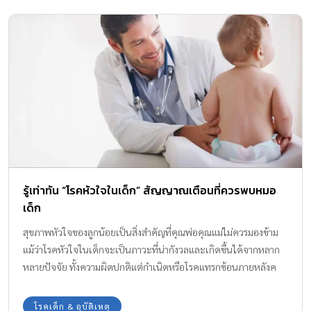
ลั่นแกล้งออนไลน์ และการพนันออนไลน์ด้วย วันนี้ทีมแม่ ABK มีสาระ
ความรู้ดี ๆ จาก รศ.ดร.วิมลทิพย์ มุสิกพันธ์ อาจารย์ประจำสถาบันแห่ง
ชาติเพื่อการพัฒนาเด็กและครอบครัว มหาวิทยาลัยมหิดล มาฝากคุณ
พ่อคุณแม่กันค่ะ ลูกติดมือถือ ผิดที่หน้าจอหรือพ่อแม่ยื่นให้เอง หน้าจอ
ต่าง ๆ ไม่ว่าจะเป็นหน้าจอมือถือ แท็บเล็ต คอมพิวเตอร์ โทรทัศน์ ล้วน
แล้วแต่ส่งผลกระทบต่อพัฒนาการของลูกได้ทั้งนั้น เพราะในจอเหล่า
นั้นมีความบันเทิง และมีทุกสิ่งทุกอย่างที่เด็กต้องการ ซึ่งอาจเป็น
อันตรายสำหรับเด็กเล็กได้ ทำไมจึงต้องห้ามใช้จอ การปล่อยให้ลูกใช้จอ
ทำให้พัฒนาการของลูกล่าช้า เพราะมนุษย์เลียนแบบสิ่งต่าง ๆ จาก
มนุษย์ด้วยกันเอง เสียโอกาสที่ลูกจะได้เรียนรู้จากผู้ใหญ่โดยตรง
รู้เท่าทัน “โรคหัวใจในเด็ก” สัญญาณเตือนที่ควรพบหมอ
เป็นการมองจากฝั่งเดียว ไม่เกิดการตอบโต้ […]
เด็ก
สุขภาพหัวใจของลูกน้อยเป็นสิ่งสำคัญที่คุณพ่อคุณแม่ไม่ควรมองข้าม
แม้ว่าโรคหัวใจในเด็กจะเป็นภาวะที่น่ากังวลและเกิดขึ้นได้จากหลาก
หลายปัจจัย ทั้งความผิดปกติแต่กำเนิดหรือโรคแทรกซ้อนภายหลังค
ลอด แต่หากคุณเข้าใจถึงสาเหตุ สามารถสังเกตสัญญาณเตือนได้อย่าง
เท่าทัน และได้รับการดูแลจากหมอหัวใจในเด็กอย่างถูกต้องรวดเร็ว ก็
โรคเด็ก & อุบัติเหตุ