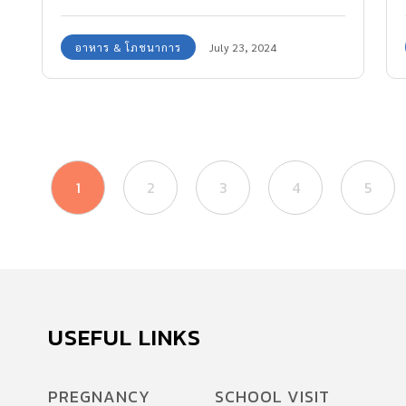
ความคิด เนื่องจากเด็ก เจนอัลฟ่า เติบโตมา
ท่ามกลางโลกที่เปลี่ยนแปลงอย่างรวดเร็วแบบก้าว
อาหาร & โภชนาการ
July 23, 2024
กระโดด พร้อมกับสิ่งอำนวยความสะดวกและ
เทคโนโลยีครบครัน แตกต่างจากยุคของคุณพ่อคุณ
แม่ที่เทคโนโลยียังเป็นเรื่องใหม่ และไม่ก้าวหน้าเท่า
ในปัจจุบัน ดังนั้นสิ่งที่คุณพ่อคุณแม่ควรต้องเตรียม
พร้อมให้ลูกน้อยเติบโตขึ้นอย่างแข็งแรง มั่นใจ มี
1
2
3
4
5
พัฒนาการที่ดีสมวัย และพร้อมเรียนรู้ไว เพื่อให้
สามารถเติบโตก้าวทันการเปลี่ยนแปลงของโลกใน
ปัจจุบันและอนาคตได้ คุณพ่อคุณแม่จึงต้องเลือกสิ่ง
ที่ดีที่สุดให้กับลูกรัก ตัวช่วยอย่างหนึ่งที่ช่วยเสริม
โภชนาการให้ลูกรักของเราเติบโตแข็งแรง คือ นมผง
ที่ประกอบด้วยสารอาหารที่จำเป็นต่อความต้องการ
USEFUL LINKS
ของลูก เปิดกล่องนมผง เจนอัลฟ่า กล่องไหนที่ใช่
สำหรับลูกคุณ กองบรรณาธิการ ABK เลือกนม 3
PREGNANCY
SCHOOL VISIT