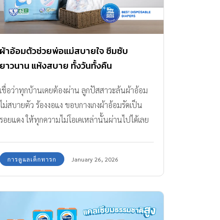
เกิดจากการได้รับรู้ตั้งแต่เริ่มต้น เมื่อเด็กๆออกมาสู่
แนะนำให้พาเด็กมาพบแพทย์เฉพาะทางเพื่อตรวจ
โลก การอุ้มกอด การดูแลจากแม่และพ่อจึงสำคัญ
วินิจฉัยอย่างละเอียดทันที สาเหตุของโรคหัวใจใน
ที่สุด ทั้งเวลาคุณภาพ การอ่านนิทาน การทำ
เด็ก ที่ควรเฝ้าระวัง โรคหัวใจในเด็กเกิดได้จากหลาย
กิจกรรมร่วมกัน การสัมผัส การกอดแสดงความรัก
ปัจจัย ทั้งจากพันธุกรรมและสิ่งแวดล้อมที่ส่งผลต่อ
ผ้าอ้อมตัวช่วยพ่อแม่สบายใจ ซึมซับ
ความมั่นใจเชื่อใจในตัวพ่อแม่ พ่อแม่พูดคำไหน
พัฒนาการของหัวใจทารกตั้งแต่ในครรภ์ หมอเด็ก
ยาวนาน แห้งสบาย ทั้งวันทั้งคืน
ต้องเป็นคำนั้น เป็นพ่อแม่ที่มีอยู่จริง 3 ปี สร้าง
จากโรงพยาบาลวิภาวดี ขอสรุปสาเหตุสำคัญที่ต้อง
เชื่อว่าทุกบ้านเคยต้องผ่าน ลูกปัสสาวะล้นผ้าอ้อม
การไว้วางใจและการยอมรับ (Trust &
เฝ้าระวังดังนี้ อายุของคุณแม่: การตั้งครรภ์ในช่วง
ไม่สบายตัว ร้องงอแง ขอบกางเกงผ้าอ้อมรัดเป็น
Acceptance) เป็นสิ่งสำคัญ การให้ลูกได้ช่วยเหลือ
อายุน้อยกว่า […]
รอยแดง ให้ทุกความไม่โอเคเหล่านั้นผ่านไปได้เลย
ตัวเอง ได้ทำกิจกรรมตามวัย โดยมีพ่อแม่สอนหรือ
เพราะทีมกองบรรณาธิการมีสิ่งดีดี ที่อยากบอกต่อ
ทำให้ดูเพื่อเป็นแบบอย่าง ให้พวกเขาได้เจอปัญหา
ทั้งราคาดี ซึมซับดี ดีแบบนี้จึงให้เป็นตัวช่วยที่แม่ๆ
ตามวัย รู้จักการแก้ปัญหาแม้ในเรื่องเล็กๆอย่าง การ
การดูแลเด็กทารก
January 26, 2026
ต้องมีติดบ้าน เพราะผ้าอ้อมที่อ่อนโยน ซึมซับได้ดี
อยากกดชักโครกเอง หรือหยิบช้อนทานอาหารเอง
ไม่รบกวนการเคลื่อนไหว จะเป็นตัวช่วยให้ทั้งลูก
ให้พวกเขาได้ภูมิใจที่สามารถทำได้ด้วยตัวเอง 3-5
และพ่อแม่สบายใจได้ในทุกสถานการณ์ เพราะ
ปี […]
BabyLove DayNight Pants พัฒนาจากความ