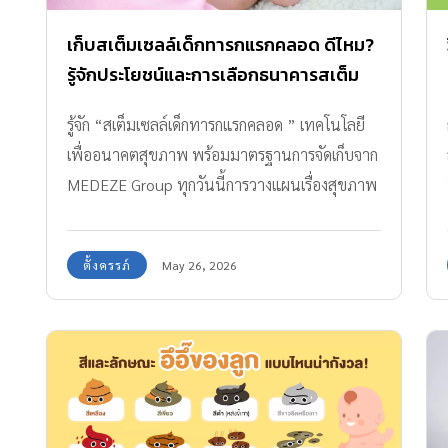
พัฒนาเด็กและครอบครัว มหาวิทยาลัยมหิดล มา
ฝากคุณพ่อคุณแม่กันค่ะ ลูกติดมือถือ ผิดที่หน้าจอ
เก็บสเต็มเซลล์เด็กทารกแรกคลอด ดีไหม?
หรือพ่อแม่ยื่นให้เอง หน้าจอต่าง ๆ ไม่ว่าจะเป็น
รู้จักประโยชน์และการเลือกธนาคารสเต็ม
หน้าจอมือถือ แท็บเล็ต คอมพิวเตอร์ โทรทัศน์ ล้วน
เซลล์
รู้จัก “สเต็มเซลล์เด็กทารกแรกคลอด ” เทคโนโลยี
แล้วแต่ส่งผลกระทบต่อพัฒนาการของลูกได้ทั้งนั้น
เพื่ออนาคตสุขภาพ พร้อมมาตรฐานการจัดเก็บจาก
เพราะในจอเหล่านั้นมีความบันเทิง และมีทุกสิ่งทุก
MEDEZE Group ทุกวันนี้การวางแผนเรื่องสุขภาพ
อย่างที่เด็กต้องการ ซึ่งอาจเป็นอันตรายสำหรับเด็ก
ในอนาคตทำได้ตั้งแต่แรกเกิด ด้วยเทคโนโลยี
เล็กได้ ทำไมจึงต้องห้ามใช้จอ การปล่อยให้ลูกใช้จอ
ทางการแพทย์สมัยใหม่อย่างการจัดเก็บสเต็มเซลล์
ทำให้พัฒนาการของลูกล่าช้า เพราะมนุษย์เลียน
ตั้งครรภ์
May 26, 2026
เด็กทารกแรกคลอด ซึ่งถือเป็นทรัพยากรทาง
แบบสิ่งต่าง ๆ จากมนุษย์ด้วยกันเอง เสียโอกาสที่ลูก
ชีวภาพที่มีศักยภาพสูง และอาจมีบทบาทสำคัญต่อ
จะได้เรียนรู้จากผู้ใหญ่โดยตรง เป็นการมองจากฝั่ง
การดูแลสุขภาพของลูกในอนาคต การทำความเข้า
เดียว ไม่เกิดการตอบโต้ […]
ใจว่าสเต็มเซลล์ทารกแรกเกิด คืออะไร มีประโยชน์
อย่างไร และควรเลือกจัดเก็บอย่างไรให้ได้มาตรฐาน
จึงเป็นจุดเริ่มต้นของการวางแผนสุขภาพระยะยาว