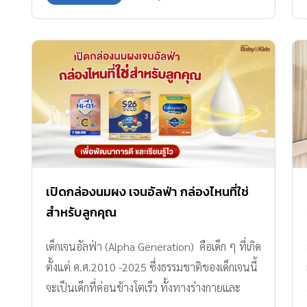
ความยุ่งยากได้ในเครื่องเดียว นวัตกรรมใหม่จาก
Attitude Mom ให้ความตั้งใจของแม่ ในการให้นม
แม่แก่ลูกน้อยได้ยาวนานที่สุดได้อย่างที่ตั้งใจ แถม
ที่สุดความสบาย สะดวกและทันสมัย เครื่องเดียวเอา
อยู่ 3 เหตุผลดีดี ที่ทำไมต้องเลือก Attitude Mom
แสนสบาย เครื่องปั๊มนม รุ่น Easy Life III
ออกแบบเป็นพิเศษไร้สาย ปั๊มได้ไม่ต้องจับ เพียงคุณ
แม่สวมใส่ไว้ในเสื้อชั้นในให้นมได้ทันที ทำให้มีมือ
ว่างทำกิจกรรมอื่น ๆ ไปพร้อมกับการปั๊มนม จะไถ
หน้าฟีด ทำงานบ้าน หรือ นั่งทำงานก็สะดวก มา
เปิดกล่องนมผง เจนอัลฟ่า กล่องไหนที่ใช่
พร้อมฟังก์ชันการใช้งานถึง 4 โหมด ทั้งโหมดนวด
สำหรับลูกคุณ
กระตุ้น โหมดดูดน้ำนม โหมด 2 in 1 และ โหมดรีด
เด็กเจนอัลฟ่า (Alpha Generation) คือเด็ก ๆ ที่เกิด
น้ำนม […]
ตั้งแต่ ค.ศ.2010 -2025 ซึ่งธรรมชาติของเด็กเจนนี้
จะเป็นเด็กที่ค่อนข้างโตเร็ว ทั้งทางร่างกายและ