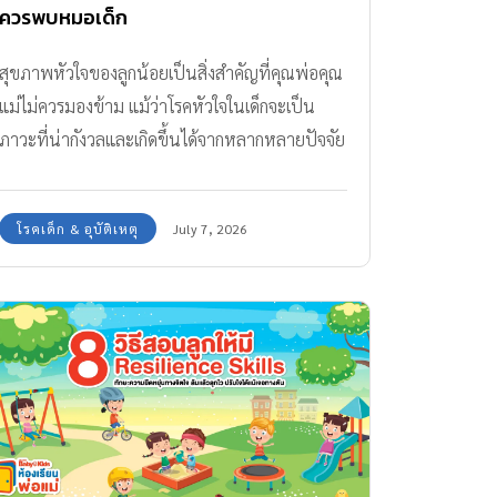
ควรพบหมอเด็ก
สุขภาพหัวใจของลูกน้อยเป็นสิ่งสำคัญที่คุณพ่อคุณ
แม่ไม่ควรมองข้าม แม้ว่าโรคหัวใจในเด็กจะเป็น
ภาวะที่น่ากังวลและเกิดขึ้นได้จากหลากหลายปัจจัย
ทั้งความผิดปกติแต่กำเนิดหรือโรคแทรกซ้อนภาย
หลังคลอด แต่หากคุณเข้าใจถึงสาเหตุ สามารถ
โรคเด็ก & อุบัติเหตุ
July 7, 2026
สังเกตสัญญาณเตือนได้อย่างเท่าทัน และได้รับการ
ดูแลจากหมอหัวใจในเด็กอย่างถูกต้องรวดเร็ว ก็จะ
ช่วยลดความรุนแรงและเพิ่มโอกาสให้ลูกน้อย
เติบโตได้อย่างแข็งแรง สารบัญบทความ ทำความ
รู้จัก “โรคหัวใจในเด็ก” คืออะไร อาการเป็นอย่างไร
สาเหตุของโรคหัวใจในเด็ก ที่ควรเฝ้าระวัง รักษาโรค
หัวใจในเด็ก โดยกุมารแพทย์โรคหัวใจเฉพาะทาง
กุมารแพทย์โรคหัวใจเฉพาะทาง ที่โรงพยาบาล