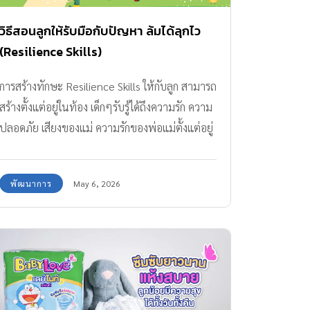
วิภาวดี ทำความรู้จัก “โรคหัวใจในเด็ก” คืออะไร
อาการเป็นอย่างไร โรคหัวใจในเด็กสามารถแบ่งออก
วิธีสอนลูกให้รับมือกับปัญหา ล้มได้ลุกไว
เป็น 2 ประเภทหลัก คือโรคหัวใจพิการแต่กำเนิด ซึ่ง
(Resilience Skills)
เกิดจากโครงสร้างหัวใจผิดปกติตั้งแต่อยู่ในครรภ์ มี
การสร้างทักษะ Resilience Skills ให้กับลูก สามารถ
ทั้งชนิดเขียวและไม่เขียว และโรคหัวใจที่เกิดขึ้น
สร้างตั้งแต่อยู่ในท้อง เด็กๆรับรู้ได้ถึงความรัก ความ
ภายหลัง เช่น โรคคาวาซากิ ไข้รูมาติก และกล้าม
ปลอดภัย เสียงของแม่ ความรักของพ่อแม่ตั้งแต่อยู่
เนื้อหัวใจอักเสบจากเชื้อไวรัส ซึ่งอาจรุนแรงจนนำ
ในตัวแม่ เมื่อลูกออกมาสู่ภายนอก เราสามารถสร้าง
ไปสู่ภาวะหัวใจวายเฉียบพลันได้ สังเกตสัญญาณ
สายสัมพันธ์นี้ให้แข็งแกร่งด้วยการฝึกฝนและทำซ้ำ
เตือนโรคหัวใจในเด็กจากอาการเหนื่อยง่าย หายใจ
พัฒนาการ
May 6, 2026
ครูเม – เมริษา ยอดมณฑป ได้เปรียบเทียบไว้ว่า
หอบขณะออกกำลังกาย หรือเหนื่อยจนตัวเขียวคล้ำ
ทักษะนี้เหมือนตุ๊กตาล้มลุก เมื่อเด็กๆเผชิญแล้วต้อง
บริเวณริมฝีปากและเล็บขณะดูดนม ร่วมกับอาการ
กลับขึ้นมาได้ แม้จะยากเย็นแต่จะมีวิธีและมุมมอง
น้ำหนักไม่ขึ้นตามเกณฑ์ เลี้ยงไม่โต หน้ามืด เป็น
ใหม่ให้กลับมาเริ่มใหม่ได้ในแบบของตัวเอง ซึ่งการ
ลม เหงื่อออกมากผิดปกติบริเวณศีรษะ และมีเสียง
ฝึกฝนทักษะนี้แบ่งเป็นตามช่วงวัยได้ ดังนี้ 0-3 ปี
หัวใจเต้นผิดปกติจากการตรวจโดยแพทย์ หากพบ
ในวัยเด็กเล็ก เกิดการสร้างสายสัมพันธ์ (bonding)
อาการเหล่านี้ ศูนย์กุมารเวช โรงพยาบาลวิภาวดี