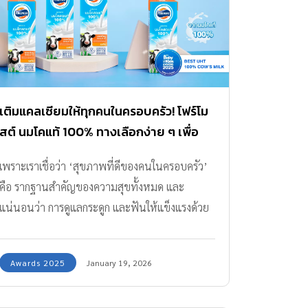
เข้าใจในชีวิตจริงที่แม่ๆต้องเจอ จึงใส่ใจทั้งความ
สบาย ความคุ้มค่า และการใช้งานที่ง่าย ที่สำคัญเรา
ว่า BabyLove DayNight Pants เป็นผ้าอ้อมที่น่า
รักกก เพราะมีลายโดราเอมอน! บ้านไหนเป็นสาวก
หุ่นยนต์แมวเหมือนเรา ต้องถูกใจแน่นอน และยัง
ออกแบบมาเพื่อให้ลูกน้อยสวมใส่สบายในทุกช่วงวัย
เติมแคลเซียมให้ทุกคนในครอบครัว! โฟร์โม
และตอบโจทย์การใช้งานได้ดีทั้งกลางวันและกลาง
สต์ นมโคแท้ 100% ทางเลือกง่าย ๆ เพื่อ
คืนอีกด้วย 3 เหตุผลที่ควรเลือกผ้าอ้อม BabyLove
สุขภาพที่ดีในทุกวัน
เพราะเราเชื่อว่า ‘สุขภาพที่ดีของคนในครอบครัว’
DayNight Pants สบายในทุกการ
คือ รากฐานสำคัญของความสุขทั้งหมด และ
เคลื่อนไหว ไม่ว่าอิริยาบทไหน ทั้งตอนที่ลูกเริ่ม
แน่นอนว่า การดูแลกระดูก และฟันให้แข็งแรงด้วย
พลิกตัว คลาน จนถึงเริ่มเดิน ทุกความสนุกสนาน
แคลเซียมที่เพียงพอ เป็นสิ่งที่มองข้ามไม่ได้เลยค่ะ
ถ้าแม่เลือกผ้าอ้อมที่ดีต้องไม่เป็นอุปสรรคต่อการ
คุณแม่หลายท่านอาจจะทราบดีอยู่แล้วว่า นมโค
เคลื่อนไหว แต่ช่วยให้ลูกได้เป็นตัวของตัวเองแบบ
Awards 2025
January 19, 2026
เป็นแหล่งแคลเซียมชั้นยอด แต่ในยุคที่เต็มไปด้วย
สุดๆ สนุกให้สุด ด้วยการออกแบบที่บาง เบา และคง
ความเร่งรีบ เราจะแน่ใจได้อย่างไร ว่านมที่เราเลือก
รูปได้ดี ทีมกองบรรณาธิการถูกใจในแผ่นซึมซับ