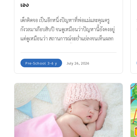
เอง
เด็กติดจอ เป็นอีกหนึ่งปัญหาที่พ่อแม่และคุณครู
กังวลมาเกือบสิบปี จนดูเหมือนว่าปัญหานี้ยังคงอยู่
แต่ดูเหมือนว่า สถานการณ์จะย่ำแย่ลงจนเห็นผลก
ระทบต่อเด็กๆ ชัดเจนมากขึ้น จากรายงานของกอง
ทุนสนันสนุนการเสริมสร้างสุขภาพ (สสส.) ระบุว่า
Pre-School 3-6 y
July 26, 2026
ปัจจุบันมีเด็กอายุ 0-2 ขวบ มากถึงร้อยละ 72.6 ใช้
เวลาหน้าจอนานกว่า 1 ชั่วโมง ซึ่งส่งผลต่อสุขภาพ
ร่างกาย และสุขภาพจิตในหลายด้าน อีกทั้ง เด็กติด
จอ ยังมีโอกาสที่เด็กจะเสี่ยงต่อภัยจากโลกออนไลน์
ไม่ว่าจะเป็นการคุกคามทางเพศ การกลั่นแกล้ง
ออนไลน์ และการพนันออนไลน์ด้วย วันนี้ทีมแม่
ABK มีสาระความรู้ดี ๆ จาก รศ.ดร.วิมลทิพย์ มุสิก
พันธ์ อาจารย์ประจำสถาบันแห่งชาติเพื่อการ