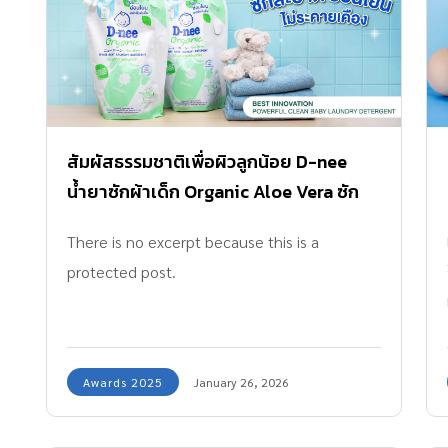
การย่อยอาหาร การได้รับนมไม่ว่าจะเป้นนมแม่
สามารถพบได้จากเลือดในสายสะดือ และเนื้อเยื่อ
หรือ นมผงแบบพอเพียง รวมถึงภาวะร่างกาย เช่น
สายสะดือของทารกแรกคลอด เซลล์เหล่านี้มีความ
อุจจาระสีเหลืองนวลเหลืองทองหมายถึงความปกติ
สามารถพิเศษในการแบ่งตัวเพิ่มจำนวน และ
สีเขียวอาจเกิดจากนมผง หรือ ธาตุเหล็ก สุดท้าย
พัฒนาไปเป็นเซลล์ชนิดต่าง ๆ ในร่างกาย เช่น เม็ด
หากเป็นสีดำ (หลังจากอุจจาระขี้เทาแรกเกิด) หรือ สี
เลือดแดง เม็ดเลือดขาว และ เกล็ดเลือด […]
ขาวซีด หรือ มีเลือดปน ถือเป็นสัญญาณผิดปกติที่
สัมผัสธรรมชาติเพื่อผิวลูกน้อย D-nee
ต้องรีบพบแพทย์โดยด่วน ประเภทของสีและ
น้ำยาซักผ้าเด็ก Organic Aloe Vera ซัก
ลักษณะของอุจจารระลูกมาให้แม่ได้ลองสังเกตดู สี
สะอาด อ่อนโยน ไม่ระคายเคือง
There is no excerpt because this is a
เหลือง (มัสตาร์ด หรือ เหลืองนวล) : สีปกติ โดย
protected post.
เฉพาะทารกกินนมแม่ (อาจมีเนื้อเหลว หรือ เนื้อ
เนียน) สีเขียว (เขียวเข้ม หรือ เขียวปนเหลือง) :
แบบนี้ปกติดี ช่วงแรกเกิดอาจเป็นสีเขียวขี้ม้า หรือ
[…]
Awards 2025
January 26, 2026