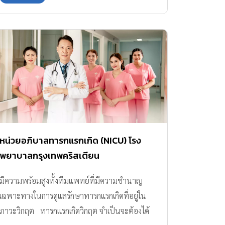
ได้ไม่ดีหรือเปล่า หรือ แบบนี้ผิดปกติไหมนะ แต่
และ ต้องเป็นสิ่งที่คนในครอบครัวกินได้จริงโดยไม่
ความจริงแล้ว พฤติกรรมก้าวร้าวในเด็กเป็นสิ่งที่เกิด
ต้องมีข้อกังขาใด […]
ขึ้นได้ค่ะ เพราะเด็กๆนั้นยังไม่รู้วิธีจัดการกับอารมณ์
ของตัวเอง ทำให้เขาเผลอแสดงพฤติกรรมไม่น่ารัก
ออกมา สิ่งสำคัญคือพ่อแม่ต้องรับมือกับอารมณ์ของ
ตนเองก่อน ไม่รีบดุ ว่ากล่าว หรือตอบโต้ด้วย
อารมณ์ที่รุนแรงกลับ เพราะเมื่อลูกเริ่มเข้าสู่วัย
อนุบาลหรือประถม พฤติกรรมของเขาจะเริ่มซับ
ซ้อนขึ้น ทั้งทางด้านอารมณ์ สังคม และการ
แสดงออก การที่ลูกแสดงความก้าวร้าวบ้าง เช่น
หน่วยอภิบาลทารกแรกเกิด (NICU) โรง
งอแง โวยวาย หรือผลักเพื่อน เป็นสิ่งที่พบได้บ่อย
พยาบาลกรุงเทพคริสเตียน
ในช่วงวัยนี้ อย่างไรก็ตาม พฤติกรรมก้าวร้าวบาง
มีความพร้อมสูงทั้งทีมแพทย์ที่มีความชำนาญ
อย่างอาจไม่ใช่แค่ “พฤติกรรมธรรมดาตามวัย” แต่
เฉพาะทางในการดูแลรักษาทารกแรกเกิดที่อยู่ใน
อาจเข้าข่าย พฤติกรรมก้าวร้าวที่รุนแรง ซึ่งควร
ภาวะวิกฤต ทารกแรกเกิดวิกฤต จำเป็นจะต้องได้
สังเกตและดูแลอย่างใกล้ชิด เพราะอาจส่งผลเสียต่อ