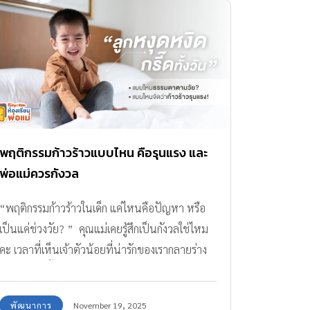
นั้นเป็น นมโคแท้ 100% ที่อัดแน่นด้วยคุณค่าจาก
Active Diamond Sheet […]
ธรรมชาติอย่างแท้จริง ? วันนี้ทีมกองบรรณาธิการ
ขอพาคุณแม่มาไขคำตอบ พร้อมแนะนำทางเลือก
ง่าย ๆ ที่ลงตัวที่สุด ในการดูแลทุกคนในบ้านให้อิ่ม
อร่อย และแข็งแรงไปพร้อมกัน นั่นคือ ‘โฟร์โมสต์
นมโคแท้ 100% แคลเซียมธรรมชาติสูง’ ค่ะ นมไม่
ได้มีประโยชน์แค่สำหรับเด็ก ๆ ที่กำลังโตเท่านั้นนะ
คะ แต่ยังสำคัญกับคุณพ่อคุณแม่ ที่ต้องใช้พลังงาน
พฤติกรรมก้าวร้าวแบบไหน คือรุนแรง และ
ตลอดวัน ไปจนถึงคุณปู่คุณย่า ที่ต้องการดูแลมวล
พ่อแม่ควรกังวล
กระดูกเป็นพิเศษ บทความนี้เราจะมาเจาะลึกว่า
“พฤติกรรมก้าวร้าวในเด็ก แค่ไหนคือปัญหา หรือ
ทำไมโฟร์โมสต์จึงเป็นมากกว่านมทั่วไป และ การ
เป็นแค่ช่วงวัย? ” คุณแม่เคยรู้สึกเป็นกังวลใช่ไหม
ดื่มนมโคแท้ 100 % ที่มีแคลเซียมสูงในทุกวัน จึง
คะ เวลาที่เห็นเจ้าตัวน้อยที่น่ารักของเรากลายร่าง
เป็นกุญแจสำคัญ สู่สุขภาพที่ยั่งยืนของทุกคนใน
เป็นเจ้าหนูขี้โมโหเวลาที่ไม่พอใจอะไรสักอย่าง และ
ครอบครัว ตามไปดูกันเลยค่ะ เพราะแม่ไม่ได้เลือก
เรามักมีคำถามในใจว่า ลูกเราเป็นอะไร เราดูแลเขา
แค่สิ่งที่ ‘ดี’ แต่เราเลือกสิ่งที่ ‘ดีที่สุด’ ที่เราเชื่อใจ
พัฒนาการ
November 19, 2025