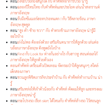
ตอน
ถึงจะป่วยก็ยังสนุกได้ กับ คำศัพท์อาการป่วย น่ารู้
ตอน
ฉลองปีใหม่ไทย กับคำศัพท์และประโยค เล่นน้ำสงกรานต์
ภาษาอังกฤษ
ตอน
รับมือซัมเมอร์ฮอทปรอทแตก ! กับ วิธีคลายร้อน ภาษา
อังกฤษ สุดคูล
ตอน
“สูง ต่ำ ซ้าย ขวา” กับ คำตรงข้ามภาษาอังกฤษ น่ารู้มี
อะไรบ้าง
ตอน
เก่งไม่พอ ต้องเจ๋งด้วย! เสริมจินตนาการให้ลูกด้วย เล่นต่อ
บล็อกภาษาอังกฤษ ต้งพูดยังไงบ้าง
ตอน
Find กับ Look for ต่างกันอย่างไร กับฮาวทู สอนต่อเลโก้
ภาษาอังกฤษ ให้ลูกด้วยตัวเอง
ตอนคำศัพท์ เตรียมตัวเปิดเทอม จัดกระเป๋าให้ลูกสนุกๆ สไตล์
เด็กสองภาษา
ตอน
ชวนลูกพิชิตภารกิจประจำบ้าน กับ คำศัพท์ทำงานบ้าน น่า
รู้
ตอน
เสริมหล่อให้เจ้าตัวน้อยกับ คำศัพท์ ตัดผมให้ลูก และทรงผม
ภาษาอังกฤษน่ารู้
ตอน
กระโปรงรถ เรียก skirt ได้ไหมกับ คำศัพท์ล้างรถ ไว้สอนลูก