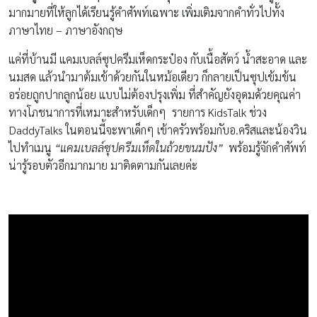
มากมายที่ให้ลูกได้เรียนรู้คำศัพท์เฉพาะ เพิ่มเติมจากคำทั่วไปทั้ง
ภาษาไทย – ภาษาอังกฤษ
แค่ที่บ้านมี แคมเบลล์ซุปครีมเห็ดกระป๋อง กับเนื้อสัตว์ น้ำสะอาด และ
นมสด แล้วนำมาต้มเข้าด้วยกันในหม้อเดียว ก็กลายเป็นซุปเข้มข้น
อร่อยถูกปากลูกน้อย แบบไม่ต้องปรุงเพิ่ม ที่สำคัญยังอุดมด้วยคุณค่า
ทางโภชนาการที่เหมาะสำหรับเด็กๆ รายการ KidsTalk ช่วง
DaddyTalks ในตอนนี้จะพาเด็กๆ เข้าครัวพร้อมกับอ.คริสและน้องวิน
ไปทำเมนู
“แคมเบลล์ซุปครีมเห็ดในถ้วยขนมปัง”
พร้อมรู้จักคำศัพท์
น่ารู้รอบตัวอีกมากมาย มาติดตามกันเลยค่ะ