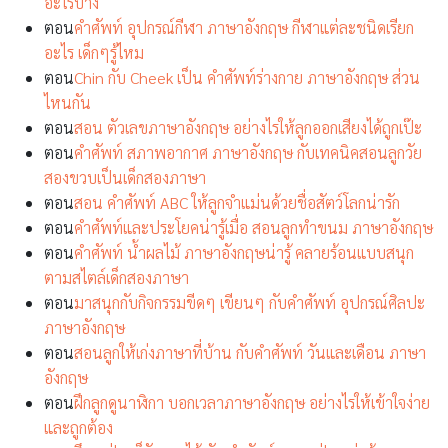
อะไรบ้าง
ตอน
คำศัพท์ อุปกรณ์กีฬา ภาษาอังกฤษ กีฬาแต่ละชนิดเรียก
อะไร เด็กๆรู้ไหม
ตอน
Chin กับ Cheek เป็น คำศัพท์ร่างกาย ภาษาอังกฤษ ส่วน
ไหนกัน
ตอน
สอน ตัวเลขภาษาอังกฤษ อย่างไรให้ลูกออกเสียงได้ถูกเป๊ะ
ตอน
คำศัพท์ สภาพอากาศ ภาษาอังกฤษ กับเทคนิคสอนลูกวัย
สองขวบเป็นเด็กสองภาษา
ตอน
สอน คำศัพท์ ABC ให้ลูกจำแม่นด้วยชื่อสัตว์โลกน่ารัก
ตอน
คำศัพท์และประโยคน่ารู้เมื่อ สอนลูกทำขนม ภาษาอังกฤษ
ตอน
คำศัพท์ น้ำผลไม้ ภาษาอังกฤษน่ารู้ คลายร้อนแบบสนุก
ตามสไตล์เด็กสองภาษา
ตอน
มาสนุกกับกิจกรรมขีดๆ เขียนๆ กับคำศัพท์ อุปกรณ์ศิลปะ
ภาษาอังกฤษ
ตอน
สอนลูกให้เก่งภาษาที่บ้าน กับคำศัพท์ วันและเดือน ภาษา
อังกฤษ
ตอน
ฝึกลูกดูนาฬิกา บอกเวลาภาษาอังกฤษ อย่างไรให้เข้าใจง่าย
และถูกต้อง