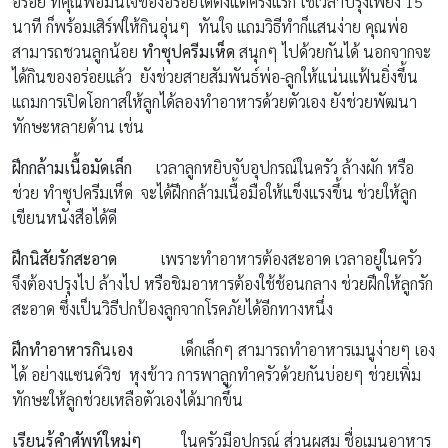
อร่อย ที่คุณพ่อมั่นใจของอร่อยได้ตั้งแต่ครั้งแรก ใช้เวลาปรุงเพียง 15
นาที ก็พร้อมเสิร์ฟให้กินอุ่นๆ ทันใจ แถมวิธีทำก็แสนง่าย คุณพ่อ
สามารถชวนลูกน้อย
ทำซุปครีมเห็ด
สนุกๆ ไปด้วยกันได้ นอกจากจะ
ได้กินของอร่อยแล้ว ยังช่วยสายสัมพันธ์พ่อ-ลูกให้แน่นแฟ้นยิ่งขึ้น
แถมการเปิดโอกาสให้ลูกได้ลองทำอาหารด้วยตัวเอง ยังช่วยพัฒนา
ทักษะหลายด้าน เช่น
ฝึกกล้ามเนื้อมัดเล็ก
เวลาลูกหยิบจับอุปกรณ์ในครัว ล้างผัก หรือ
ช่วย ทำซุปครีมเห็ด จะได้ฝึกกล้ามเนื้อมือให้แข็งแรงขึ้น ช่วยให้ลูก
เขียนหนังสือได้ดี
ฝึกนิสัยรักสะอาด
เพราะทำอาหารต้องสะอาด เวลาอยู่ในครัว
จึงต้องปรุงไป ล้างไป หรือชิมอาหารต้องใช้ช้อนกลาง ช่วยฝึกให้ลูกรัก
สะอาด ซึ่งเป็นวิธีปกป้องลูกจากโรคภัยได้อีกทางหนึ่ง
ฝึกทำอาหารกินเอง
เด็กเล็กๆ สามารถทำอาหารเมนูง่ายๆ เอง
ได้ อย่างแซนด์วิช หุงข้าว การพาลูกทำครัวด้วยกันบ่อยๆ ช่วยเพิ่ม
ทักษะให้ลูกช่วยเหลือตัวเองได้มากขึ้น
เรียนรู้คำศัพท์ใหม่ๆ
ในครัวมีอุปกรณ์ ส่วนผสม ชื่อเมนูอาหาร