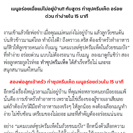
เมนูอร่อยเมื่อแม่ไม่อยู่บ้าน!! กับสูตร ทำซุปครีมเห็ด อร่อย
ด่วน ทำง่ายใน 15 นาที
งานเข้าแล้วจ้ะพ่อจ๋า! เมื่อคุณแม่คนเก่งไม่อยู่บ้าน แล้วลูกวัยซนดัน
บ่นหิวข้าวมาแต่ไกล ทำยังไงดี? ถึงคราวอ.คริส ต้องเข้าครัวทำอาหาร
แก้หิวให้ลูกชายคนเก่ง กับเมนู
“แคมเบลล์ซุปครีมเห็ดในถ้วยขนมปัง”
ที่ทำง่าย อร่อยด่วน แบบไม่ต้องรอนาน กับเมนู ลองมาดูกันซิว่า สอง
พ่อลูกตระกูลไรท์จะ
ทำซุปครีมเห็ด
ได้สำเร็จหรือไม่ และจะ
สนุกสนานแค่ไหนกัน
สองพ่อลูกเข้าครัว ทำซุปครีมเห็ด เมนูอร่อยด่วนใน 15
นาที
อีกหนึ่งเรื่องใหญ่เวลาแม่ไม่อยู่บ้าน ที่คุณพ่อหลายคนยกมือยอมแพ้
นั่นคือ การเข้าครัวทำอาหาร เพราะไม่ใช่เรื่องของผู้ชายเอาเสียเลย
แต่ถ้าต้องโชว์ฝีมือทำอาหารเองจริงๆ ให้ลูกน้อย คงต้องเลือกเมนูทำ
ง่าย ไม่ซับซ้อน เตรียมของไม่เยอะ และที่สำคัญต้องอร่อยแน่นอน
อย่าง
“
แคมเบลล์
ซุปครีมเห็ดในถ้วยขนมปัง”
อีกหนึ่งตัวเลือกความ