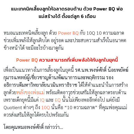
แนะเทคนิคเลี้ยงลูกให้ฉลาดรอบด้าน ด้วย Power BQ พ่อ
แม่สร้างได้ ตั้งแต่ลูก 6 เดือน
หมอแนะเทคนิคเลี้ยงลูก ด้วย
Power BQ
กับ 10Q 10 ความฉลาด
ช่วยเพิ่มพลังให้ลูกเติบโต อยู่รอด และประสบความสำเร็จในอนาคต
ข้างหน้าได้ จะมีอะไรบ้างมาดูกัน
Power BQ
ความสามารถที่เพิ่มพลังให้กับลูกในยุคนี้
เพื่อเป็นแนวทางในการเลี้ยงลูกในยุคนี้
รศ.นพ.พงษ์ศักดิ์ น้อยพยัคฆ์
กุมารแพทย์ผู้เชี่ยวชาญด้านพัฒนาการและพฤติกรรม รอง
อธิการบดีมหาวิทยาลัยนวมินทราธิราช
ได้ให้คำแนะนำในการสร้าง
ลูกด้วย
พลังของพ่อแม่
พร้อมติดอาวุธช่วยเสริมให้ลูกฉลาดรอบด้าน
เพราะเด็กยุคนี้มีแค่
IQ
และ
EQ
นั้นไม่เพียงพออีกต่อไป แต่ยังมี
Quotient ต่างๆ ถึง
10Q
นั่นคือ “10 ความฉลาด” ที่คุณพ่อคุณแม่
ควรส่งเสริมให้ลูกได้ครบไปพร้อมกัน
โดยคุณหมอพงษ์ศักดิ์ กล่าวว่า…