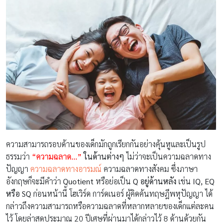
ความสามารถรอบด้านของเด็กมักถูกเรียกกันอย่างคุ้นหูและเป็นรูป
ธรรมว่า
“ความฉลาด…”
ในด้านต่างๆ
ไม่ว่าจะเป็นความฉลาดทาง
ปัญญา
ความฉลาดทางอารมณ์
ความฉลาดทางสังคม ซึ่งภาษา
อังกฤษก็จะมีคำว่า
Quotient
หรือย่อเป็น
Q อยู่ด้านหลัง
เช่น
IQ, EQ
หรือ SQ
ก่อนหน้านี้ โฮเวิร์ด การ์ดเนอร์ ผู้คิดค้นทฤษฎีพหุปัญญา ได้
กล่าวถึงความสามารถหรือความฉลาดที่หลากหลายของเด็กแต่ละคน
ไว้ โดยล่าสุดประมาณ 20 ปีเศษที่ผ่านมาได้กล่าวไว้ 8 ด้านด้วยกัน