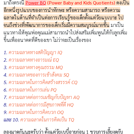
มาถึงตรงนี้
Power BQ
(Power Baby and Kids Quotients)
คงเป็น
อีกหนึ่งรูปแบบของการนำทักษะ หรือความสามารถ หรือความ
ฉลาดในด้านที่จำเป็นต่อการเรียนรู้ของเด็กตั้งแต่วัยแบเบาะ ไป
จนถึงช่วงที่พัฒนาการของเด็กเริ่มมีความสมบูรณ์มากขึ้น
มาเป็น
แนวทางให้คุณพ่อคุณแม่สามารถนำไปส่งเสริมเพิ่มพูนให้กับลูกเพิ่ม
ขึ้นเพื่ออนาคตที่ดีของเขา ไม่ว่าจะเป็นเรื่องของ
1.
ความฉลาดทางสติปัญญา
IQ
2.
ความฉลาดทางอารมณ์
EQ
3.
ความฉลาดทางคุณธรรม
MQ
4.
ความฉลาดของการเข้าสังคม
SQ
5.
ความฉลาดในการคิดสร้างสรรรค์
CQ
6.
ความฉลาดในการเล่น
PQ
7.
ความฉลาดต่อการเผชิญกับปัญหา
AQ
8.
ความฉลาดต่อการมีสุขภาพที่ดี
HQ
9.
ความฉลาดในการคิดบวก
OQ
และ 10.
ความฉลาดในการคิดเป็น
TQ
ลองมาดูกันนะครับว่า ตั้งแต่วัยเบบี๋อายุก่อน 1 ขวบการเลี้ยงดูกับ