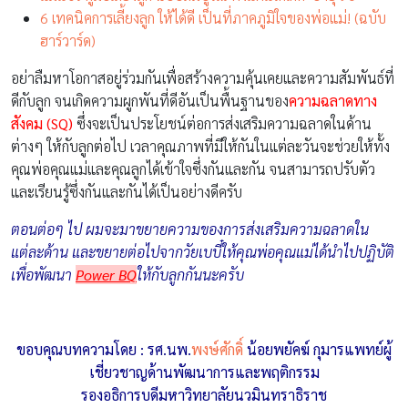
6 เทคนิคการเลี้ยงลูก ให้ได้ดี เป็นที่ภาคภูมิใจของพ่อแม่! (ฉบับ
ฮาร์วาร์ด)
อย่าลืมหาโอกาสอยู่ร่วมกันเพื่อสร้างความคุ้นเคยและความสัมพันธ์ที่
ดีกับลูก จนเกิดความผูกพันที่ดีอันเป็นพื้นฐานของ
ความฉลาดทาง
สังคม (SQ)
ซึ่งจะเป็นประโยชน์ต่อการส่งเสริมความฉลาดในด้าน
ต่างๆ ให้กับลูกต่อไป เวลาคุณภาพที่มีให้กันในแต่ละวันจะช่วยให้ทั้ง
คุณพ่อคุณแม่และคุณลูกได้เข้าใจซึ่งกันและกัน จนสามารถปรับตัว
และเรียนรู้ซึ่งกันและกันได้เป็นอย่างดีครับ
ตอนต่อๆ ไป ผมจะมาขยายความของการส่งเสริมความฉลาดใน
แต่ละด้าน และขยายต่อไปจากวัยเบบี๋ให้คุณพ่อคุณแม่ได้นำไปปฏิบัติ
เพื่อพัฒนา
Power BQ
ให้กับลูกกันนะครับ
ขอบคุณบทความโดย : รศ.นพ.
พงษ์ศักดิ์
น้อยพยัคฆ์ กุมารแพทย์ผู้
เชี่ยวชาญด้านพัฒนาการและพฤติกรรม
รองอธิการบดีมหาวิทยาลัยนวมินทราธิราช