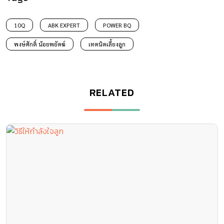
10Q
ABK EXPERT
POWER BQ
พงษ์ศักดิ์ น้อยพยัคฆ์
เทคนิคเลี้ยงลูก
RELATED