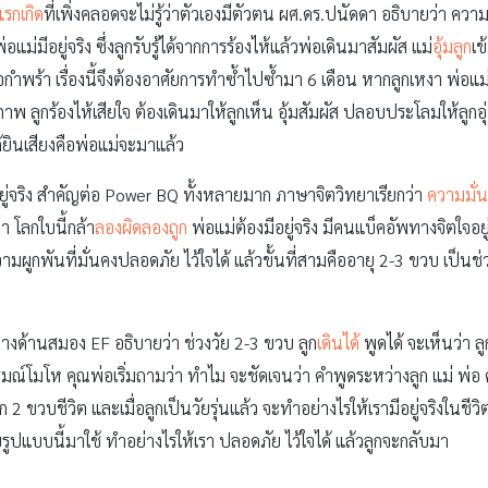
รกเกิด
ที่เพิ่งคลอดจะไม่รู้ว่าตัวเองมีตัวตน ผศ.ดร.ปนัดดา อธิบายว่า ความ
อแม่มีอยู่จริง ซึ่งลูกรับรู้ได้จากการร้องไห้แล้วพ่อเดินมาสัมผัส แม่
อุ้มลูก
เข
อกำพร้า เรื่องนี้จึงต้องอาศัยการทำซ้ำไปซ้ำมา 6 เดือน หากลูกเหงา พ่อแม่
ุณภาพ ลูกร้องไห้เสียใจ ต้องเดินมาให้ลูกเห็น อุ้มสัมผัส ปลอบประโลมให้ลูกอ
้ยินเสียงคือพ่อแม่จะมาแล้ว
มีอยู่จริง สำคัญต่อ Power BQ ทั้งหลายมาก ภาษาจิตวิทยาเรียกว่า
ความมั่
่า โลกใบนี้กล้า
ลองผิดลองถูก
พ่อแม่ต้องมีอยู่จริง มีคนแบ็คอัพทางจิตใจอยู
วามผูกพันที่มั่นคงปลอดภัย ไว้ใจได้ แล้วขั้นที่สามคืออายุ 2-3 ขวบ เป็นช
างด้านสมอง EF อธิบายว่า ช่วงวัย 2-3 ขวบ ลูก
เดินได้
พูดได้ จะเห็นว่า ล
ารมณ์โมโห คุณพ่อเริ่มถามว่า ทำไม จะชัดเจนว่า คำพูดระหว่างลูก แม่ พ่
 2 ขวบชีวิต และเมื่อลูกเป็นวัยรุ่นแล้ว จะทำอย่างไรให้เรามีอยู่จริงในชี
บรูปแบบนี้มาใช้ ทำอย่างไรให้เรา ปลอดภัย ไว้ใจได้ แล้วลูกจะกลับมา