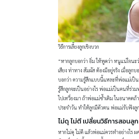
วิธีการเลี้ยงลูกเชิงบวก
“หากลูกบอกว่า อิ่ม ให้พูดว่า หนูแน่ใจนะว่า
เสียง ท่าทาง สัมผัส ต้องมีอยู่จริง เมื่อลู
บอกว่า ความรู้สึกแบบนี้แหละที่พ่อแม่เป็นห่ว
รู้สึกลูกจะเป็นอย่างไร พ่อแม่เป็นคนที่ร่ว
ไปเหวี่ยงมา ถ้าพ่อแม่ซ้ำเติม ในอนาคตถ้าล
ประจำวัน ทำให้ลูกมีตัวตน พ่อแม่รับฟังลู
ไม่ดุ ไม่ตี เปลี่ยนวิธีการสอนลูก
หากไม่ดุ ไม่ตี แล้วพ่อแม่ควรทำอย่างไร 