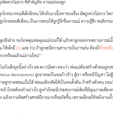
ว ถูกผิดควรไม่ควร ที่สำคัญคือ อารมณ์ของลูก
ูกโกรธมากจนตีเด็กอีกคน ให้กลับมาเนื้อหาของเรื่อง ผิดถูกควรไม่ควร โดยห
าลูกโกรธเลยตีเพื่อน เป็นการสอนให้ลูกรู้จักชื่ออารมณ์ ความรู้สึก พฤติกรร
กอีกฝ่าย ขอโทษคุณพ่อคุณแม่ก่อนก็ได้ แล้วพาลูกออกจากสถานการณ์นั้น ถ้
 ให้เด็กมี
EQ
และ PQ ถ้าลูกจะมีความสามารถในการเล่น ต้องมี
ทักษะสั
เดี๋ยวพร้อมแล้วแม่ถามใหม่”
็นกับเด็กยุคนี้อย่างไร ผศ.ดร.ปนัดดา ตอบว่า พ่อแม่ต้องสร้างตัวตนลูกเพราะ
efense Mechanisms) ลูกอาจจะเป็นคนก้าวร้าว สู้เรา หรือหนีปัญหา ไม
ะลูกขาดพ่อแม่ไม่ได้ พ่อแม่ต้องคิดให้เป็นคนตั้งต้น ถ้าสร้างตัวตน ยอมรั
ั้งหน้าโกรธต้องทำอย่างไร ลูกกำลังจะมีประสบการณ์เดิมที่มีคุณภาพเพีย
าก แล้วความคิดสร้างสรรค์ก็ยากมากที่จะเกิดขึ้น เพราะเด็กจะใช้พลังงานท