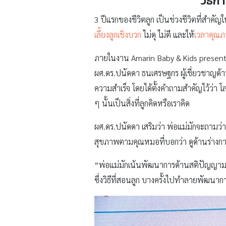
วิธีก
3 ปีแรกของชีวิตลูก เป็นช่วงชีวิตที่สำคัญ
เลี้ยงลูกเชิงบวก
ไม่ดุ ไม่ตี และให้
เวลาคุณ
ภายในงาน Amarin Baby & Kids presents 
ผศ.ดร.ปนัดดา ธนเศรษฐกร ผู้เชี่ยวชาญด้า
ความสำเร็จ โดยได้ตั้งคำถามสำคัญไว้ว่า
ๆ นั้นเป็นสิ่งที่ลูกคิดหรือเราคิด
ผศ.ดร.ปนัดดา เสริมว่า พ่อแม่มักจะถามว่า เ
สุขภาพตามคุณหมอที่บอกว่า ดูด้านร่างก
“พ่อแม่มักเน้นพัฒนาการด้านสติปัญญามาก
ซึ่งวิธีที่สอนลูก บางครั้งไปทำลายพัฒนา