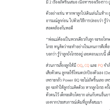
มี 2 เรื่องเกิดขึ้นเสมอ เนื้อหาของเรื่องรา
ตัวอย่างเช่น หากพาลูกไปเดินเล่นในห้าง ล
อารมณ์ลูกก่อน ไปด้วยวิธีการปลอบว่า รู้ว่
สอดคล้องกันพอดี
“พ่อแม่ต้องเป็นพวกเดียวกับลูก จะขอโทษลู
โกรธ หนูคิดว่าจะทำอย่างไรแทนการตีเพื่อน
บอกว่า รู้ว่าลูกยังโกรธอยู่ เลยตอบแบบนี้ 
ส่วนการเลี้ยงลูกให้มี
OQ
,
CQ
และ
PQ
จำเป
เสียตัวตน ลูกจะใช้โหมดปกป้องตัวเอง (D
เพราะกลัว Power BQ จะไม่เกิดขึ้นเลย เพรา
ลูก จะทำให้ลูกร่วมคิดด้วย หากลูกโกรธ คร
ตัวตนไว้ เด็กจะเติบโตยาก เล่นกับคนอื่นย
เองจากประสบการณ์เดิมที่ถูกสั่งสมมา