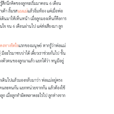
รู้สึกนึกคิดของลูกจะเริ่มมาตอน 6 เดือน
้าเต้า ลิ้มรส
นมแม่
แล้วอิ่มท้อง แต่เมื่อพ่อ
เดินมาให้เห็นหน้า เมื่อลูกมองเห็นก็คือการ
ุ่นใจ จน 6 เดือนผ่านไป แค่ส่งเสียงมา ลูก
นคงทางจิตใจ
แรกของมนุษย์ หากรู้ว่าพ่อแม่
่ มีอะไรมาซบบ่าได้ เดี๋ยวเราช่วยกันไป ขั้น
่วงตัวตนของลูกมาแล้ว แยกได้ว่า หนูมีอยู่
ูกเดินไปแล้วมองกลับมาว่า พ่อแม่อยู่ตรง
อ คนละคนกัน แยกหน่วยจากกัน แล้วต้องใช้
วิตลูก เมื่อลูกทำผิดพลาดอะไรไป ลูกห่างจาก