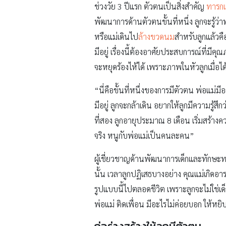
ช่วงวัย 3 ปีแรก ตัวตนเป็นสิ่งสำคัญ
ทารกแ
พัฒนาการด้านตัวตนขั้นที่หนึ่ง ลูกจะรู้ว่าพ่
หรือแม่เดินไป
ล้างขวดนม
สำหรับลูกแล้วคื
มีอยู่ เรื่องนี้ต้องอาศัยประสบการณ์ที่มีค
จะหยุดร้องไห้ได้ เพราะภาพในหัวลูกเมื่อได
“นี่คือขั้นที่หนึ่งของการมีตัวตน พ่อแม่
มีอยู่ ลูกจะกล้าเดิน อยากให้ลูกมีความรู้สึกว
ที่สอง ลูกอายุประมาณ 8 เดือน เริ่มสร้างค
จริง หนูกับพ่อแม่เป็นคนละคน”
ผู้เชี่ยวชาญด้านพัฒนาการเด็กและทักษะท
นั้น เวลาลูกปฏิเสธบางอย่าง คุณแม่เกิดอ
รูปแบบนี้ไปตลอดชีวิต เพราะลูกจะไม่ใช่เด็ก
พ่อแม่ ติดเพื่อน มีอะไรไม่ค่อยบอก ให้หยิ