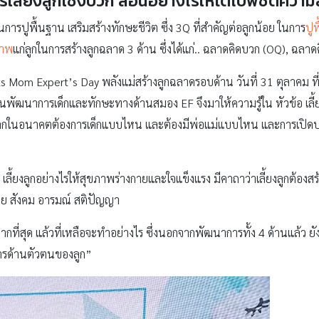
ารเลี้ยงลูกเชิงบวก สอนอย่างไรให้โตไปพิชิตความ
ในการปูพื้นฐาน เสริมสร้างทักษะชีวิต ซึ่ง 3Q ที่สำคัญต่อลูกน้อย ในการ
ปู
ภาพ
แก่ลูกในการสร้างลูกฉลาด 3 ด้าน ซึ่งได้แก่.. ฉลาดคิดบวก (OQ), ฉลา
Mom Expert’s Day พลังแม่สร้างลูกฉลาดรอบด้าน วันที่ 31 ตุลาคม ที่
นพัฒนาการเด็กและทักษะทางด้านสมอง EF จึงมาให้ความรู้ใน หัวข้อ เลี้ย
 โลกในอนาคตต้องการเด็กแบบไหน และต้องมีพ่อแม่แบบไหน และการเปิดประส
ลี้ยงลูกอย่างไรให้สุขภาพร่างกายและใจแข็งแรง มีคาถาว่าเลี้ยงลูกต้องสร้า
าย สังคม อารมณ์ สติปัญญา
ที่สุด แล้วที่เหลือจะทำอย่างไร ซึ่งนอกจากพัฒนาการทั้ง 4 ด้านแล้ว 
การด้านตัวตนของลูก”