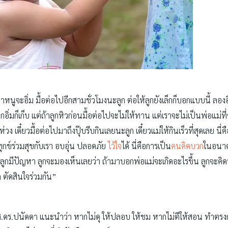
หนูจะอิ่ม มื้อต่อไปอีกสามชั่วโมงนะลูก ต่อให้ลูกยังเล็กก็บอกแบบนี้ ลองอีก
กบอกอิ่มก็เก็บ แต่ถ้าลูกหิวก่อนมื้อต่อไปจะไม่ให้ทาน แต่เราจะไม่เป็นพ่อแม่ท
ง เดี๋ยวมื้อต่อไปมาถึงปุ๊บรีบกินเลยนะลูก เดี๋ยวแม่ให้กินเร็วที่สุดเลย นี่ค
มทุกข์ร่วมสุขกับเรา อบอุ่น ปลอดภัย
ไว้ใจ
ได้ นี่คือการเป็น
คนคิดบวก
ในอนาค
ูกมีปัญหา ลูกจะมองเห็นเลยว่า ถ้ามาบอกพ่อแม่จะเกิดอะไรขึ้น ลูกจะคิดบวกไ
ก ตัดสินใจร่วมกัน”
ผศ.ดร.ปนัดดา แนะนำว่า หากไม่ดุ ให้ปลอบ ให้ชม หากไม่ตีให้สอน ทำตรงก