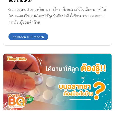
อันตรายไหม?
Craniosynostosis หรือภาวะกะโหลกศีรษะเกยกันในเด็กทารก ทำให้
ศีรษะและอวัยวะบนใบหน้ามีรูปร่างผิดปกติ ทั้งยังส่งผลต่อสมองและ
การเรียนรู้ของเด็กด้วย
Newborn 0-3 month