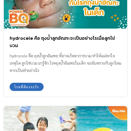
hydrocele คือ ถุงน้ำลูกอัณฑะจะเป็นอย่างไรเมื่อลูกไข่
บวม
hydrocele คือ ถุงน้ำลูกอัณฑะ ที่อาจเกิดอาการบวม ทำให้แม่ตกใจ
เหตุใด ลูกไข่บวม มารู้จัก โรคถุงน้ำอัณฑะในเด็ก จะอันตรายกับลูกไหม
หากเป็นทำอย่างไร
โรคที่ต้องระวัง