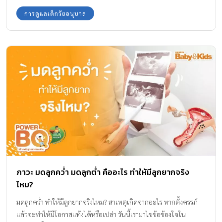
การดูแลเด็กวัยอนุบาล
ภาวะ มดลูกคว่ำ มดลูกต่ำ คืออะไร ทำให้มีลูกยากจริง
ไหม?
มดลูกคว่ำ ทำให้มีลูกยากจริงไหม? สาเหตุเกิดจากอะไร หากตั้งครรภ์
แล้วจะทำให้มีโอกาสแท้งได้หรือเปล่า วันนี้เรามาไขข้อข้องใจใน