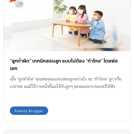
“ลูกทำผิด” เทคนิคสอนลูก แบบไม่ต้อง “ทำโทษ” โดยพ่อ
เอก
เมื่อ "ลูกทำผิด" คุณพ่อคุณแม่จะสอนลูกอย่างไร จะ "ทำโทษ" ลูก หรือ
เปล่าฮะ ผมมีวิธีการหนึ่งที่ผมใช้กับลูกๆ ของผมอยากจะแชร์ให้ฟัง
Family Blogger