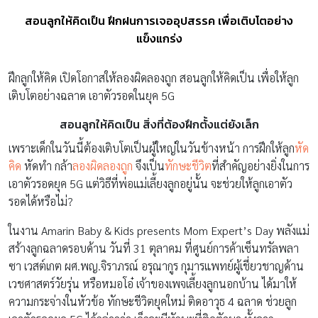
สอนลูกให้คิดเป็น ฝึกฝนการเจออุปสรรค เพื่อเติบโตอย่าง
แข็งแกร่ง
ฝึกลูกให้คิด เปิดโอกาสให้ลองผิดลองถูก สอนลูกให้คิดเป็น เพื่อให้ลูก
เติบโตอย่างฉลาด เอาตัวรอดในยุค 5G
สอนลูกให้คิดเป็น สิ่งที่ต้องฝึกตั้งแต่ยังเล็ก
เพราะเด็กในวันนี้ต้องเติบโตเป็นผู้ใหญ่ในวันข้างหน้า การฝึกให้ลูก
หัด
คิด
หัดทำ กล้า
ลองผิดลองถูก
จึงเป็น
ทักษะชีวิต
ที่สำคัญอย่างยิ่งในการ
เอาตัวรอดยุค 5G แต่วิธีที่พ่อแม่เลี้ยงลูกอยู่นั้น จะช่วยให้ลูกเอาตัว
รอดได้หรือไม่?
ในงาน Amarin Baby & Kids presents Mom Expert’s Day พลังแม่
สร้างลูกฉลาดรอบด้าน วันที่ 31 ตุลาคม ที่ศูนย์การค้าเซ็นทรัลพลา
ซา เวสต์เกต ผศ.พญ.จิราภรณ์ อรุณากูร กุมารแพทย์ผู้เชี่ยวชาญด้าน
เวชศาสตร์วัยรุ่น หรือหมอโอ๋ เจ้าของเพจเลี้ยงลูกนอกบ้าน ได้มาให้
ความกระจ่างในหัวข้อ ทักษะชีวิตยุคใหม่ ติดอาวุธ 4 ฉลาด ช่วยลูก