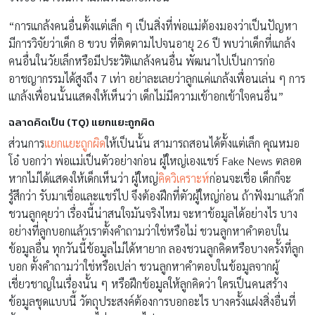
“การแกล้งคนอื่นตั้งแต่เล็ก ๆ เป็นสิ่งที่พ่อแม่ต้องมองว่าเป็นปัญหา
มีการวิจัยว่าเด็ก 8 ขวบ ที่ติดตามไปจนอายุ 26 ปี พบว่าเด็กที่แกล้ง
คนอื่นในวัยเล็กหรือมีประวัติแกล้งคนอื่น พัฒนาไปเป็นการก่อ
อาชญากรรมได้สูงถึง 7 เท่า อย่าละเลยว่าลูกแค่แกล้งเพื่อนเล่น ๆ การ
แกล้งเพื่อนนั้นแสดงให้เห็นว่า เด็กไม่มีความเข้าอกเข้าใจคนอื่น”
ฉลาดคิดเป็น (TQ) แยกแยะถูกผิด
ส่วนการ
แยกแยะถูกผิด
ให้เป็นนั้น สามารถสอนได้ตั้งแต่เล็ก คุณหมอ
โอ๋ บอกว่า พ่อแม่เป็นตัวอย่างก่อน ผู้ใหญ่เองแชร์ Fake News ตลอด
หากไม่ได้แสดงให้เด็กเห็นว่า ผู้ใหญ่
คิดวิเคราะห์
ก่อนจะเชื่อ เด็กก็จะ
รู้สึกว่า รับมาเชื่อและแชร์ไป จึงต้องฝึกที่ตัวผู้ใหญ่ก่อน ถ้าฟังมาแล้วก็
ชวนลูกคุยว่า เรื่องนี้น่าสนใจมันจริงไหม จะหาข้อมูลได้อย่างไร บาง
อย่างที่ลูกบอกแล้วเราตั้งคำถามว่าใช่หรือไม่ ชวนลูกหาคำตอบใน
ข้อมูลอื่น ทุกวันนี้ข้อมูลไม่ได้หายาก ลองชวนลูกคิดหรือบางครั้งที่ลูก
บอก ตั้งคำถามว่าใช่หรือเปล่า ชวนลูกหาคำตอบในข้อมูลจากผู้
เชี่ยวชาญในเรื่องนั้น ๆ หรือฝึกข้อมูลให้ลูกคิดว่า ใครเป็นคนสร้าง
ข้อมูลชุดแบบนี้ วัตถุประสงค์ต้องการบอกอะไร บางครั้งแฝงสิ่งอื่นที่