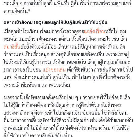
ของเด็ก ๆ การเล่นกับลูกเป็นพื้นที่ปฏิสัมพันธ์ การแชร์ความสุข แชร์
ความคิดเห็น”
ฉลาดเข้าสังคม (SQ) สอนลูกให้มีปฏิสัมพันธ์ที่ดีกับผู้อื่น
เมื่อลูกเข้าโรงเรียน พ่อแม่อาจกังวลว่าลูกจะ
แกล้งเพื่อน
หรือไม่ คุณ
หมอโอ๋ แนะนำว่า ต้องมองว่าเด็กแกล้งเพื่อนเกิดจากอะไร เช่น เด็ก
สมาธิสั้น
ยับยั้งตัวเองได้น้อย เด็กบางคนมีปัญหาการเข้าสังคม คิด
ว่าการแหย่เป็นเรื่องสนุก สาเหตุที่เด็กชอบแกล้งคนอื่น เพราะเราอยู่
ในสังคมที่เรียนรู้ว่า การแกล้งคือการแหย่เล่น เด็กถูกผู้ใหญ่แกล้งเยอะ
มาก เอาของไปซ่อน
แย่งของเล่น
เด็กก็ซึมซับว่า การเล่นคือการเข้าไป
แหย่ พ่อแม่บางคนเล่นกับลูกไม่เป็น เข้าไปแหย่ลูก สิ่งนี้เราต้องระวัง
เพราะเด็กซึมซับจากสภาพแวดล้อม
นอกจากนี้ เด็กที่ชอบแกล้งคนอื่นบ่อย ๆ มาจากเซลฟ์ที่ไม่ค่อยดี เด็ก
ไม่ได้รู้สึกว่าตัวเองดีพอ หรือมีคุณค่า การรู้สึกว่าตัวเองไม่ดีพอจะ
แสวงหาอำนาจ คือการเข้าไปแกล้งคนอื่น ข่มคนอื่น ใช้กำลังกับคน
อื่น มาจากการเลี้ยงดูที่ทำให้รู้สึกว่าไม่มีคุณค่า เช่น เด็กได้รับแรงกดดัน
ถูกพ่อแม่กดขี่ ไม่มีอำนาจที่บ้าน จึงต้องไปหาอำนาจใหม่ ๆ ในชีวิต
จึงใช้อำนาจในความสัมพันธ์กับเพื่อน