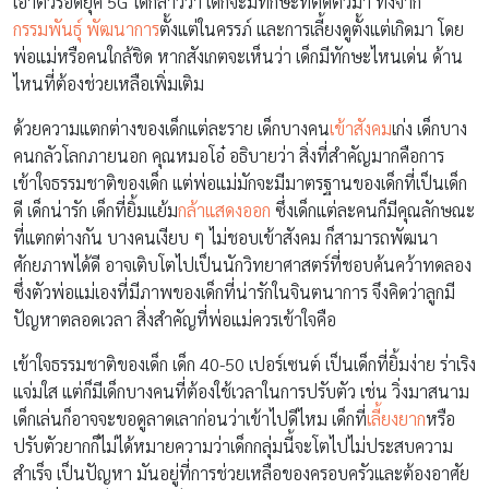
เอาตัวรอดยุค 5G ได้กล่าวว่า เด็กจะมีทักษะที่ติดตัวมา ทั้งจาก
กรรมพันธุ์
พัฒนาการ
ตั้งแต่ในครรภ์ และการเลี้ยงดูตั้งแต่เกิดมา โดย
พ่อแม่หรือคนใกล้ชิด หากสังเกตจะเห็นว่า เด็กมีทักษะไหนเด่น ด้าน
ไหนที่ต้องช่วยเหลือเพิ่มเติม
ด้วยความแตกต่างของเด็กแต่ละราย เด็กบางคน
เข้าสังคม
เก่ง เด็กบาง
คนกลัวโลกภายนอก คุณหมอโอ๋ อธิบายว่า สิ่งที่สำคัญมากคือการ
เข้าใจธรรมชาติของเด็ก แต่พ่อแม่มักจะมีมาตรฐานของเด็กที่เป็นเด็ก
ดี เด็กน่ารัก เด็กที่ยิ้มแย้ม
กล้าแสดงออก
ซึ่งเด็กแต่ละคนก็มีคุณลักษณะ
ที่แตกต่างกัน บางคนเงียบ ๆ ไม่ชอบเข้าสังคม ก็สามารถพัฒนา
ศักยภาพได้ดี อาจเติบโตไปเป็นนักวิทยาศาสตร์ที่ชอบค้นคว้าทดลอง
ซึ่งตัวพ่อแม่เองที่มีภาพของเด็กที่น่ารักในจินตนาการ จึงคิดว่าลูกมี
ปัญหาตลอดเวลา สิ่งสำคัญที่พ่อแม่ควรเข้าใจคือ
เข้าใจธรรมชาติของเด็ก เด็ก 40-50 เปอร์เซนต์ เป็นเด็กที่ยิ้มง่าย ร่าเริง
แจ่มใส แต่ก็มีเด็กบางคนที่ต้องใช้เวลาในการปรับตัว เช่น วิ่งมาสนาม
เด็กเล่นก็อาจจะขอดูลาดเลาก่อนว่าเข้าไปดีไหม เด็กที่
เลี้ยงยาก
หรือ
ปรับตัวยากก็ไม่ได้หมายความว่าเด็กกลุ่มนี้จะโตไปไม่ประสบความ
สำเร็จ เป็นปัญหา มันอยู่ที่การช่วยเหลือของครอบครัวและต้องอาศัย