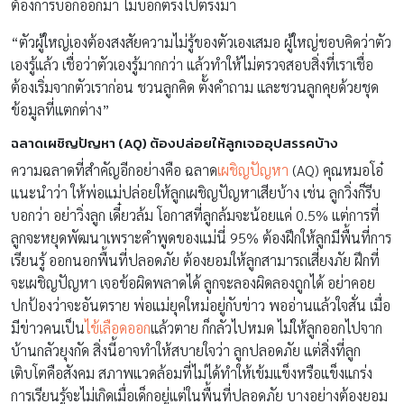
ต้องการบอกออกมา ไม่บอกตรงไปตรงมา
“ตัวผู้ใหญ่เองต้องสงสัยความไม่รู้ของตัวเองเสมอ ผู้ใหญ่ชอบคิดว่าตัว
เองรู้แล้ว เชื่อว่าตัวเองรู้มากกว่า แล้วทำให้ไม่ตรวจสอบสิ่งที่เราเชื่อ
ต้องเริ่มจากตัวเราก่อน ชวนลูกคิด ตั้งคำถาม และชวนลูกคุยด้วยชุด
ข้อมูลที่แตกต่าง”
ฉลาดเผชิญปัญหา (AQ) ต้องปล่อยให้ลูกเจออุปสรรคบ้าง
ความฉลาดที่สำคัญอีกอย่างคือ ฉลาด
เผชิญปัญหา
(AQ) คุณหมอโอ๋
แนะนำว่า ให้พ่อแม่ปล่อยให้ลูกเผชิญปัญหาเสียบ้าง เช่น ลูกวิ่งก็รีบ
บอกว่า อย่าวิ่งลูก เดี๋ยวล้ม โอกาสที่ลูกล้มจะน้อยแค่ 0.5% แต่การที่
ลูกจะหยุดพัฒนาเพราะคำพูดของแม่นี่ 95% ต้องฝึกให้ลูกมีพื้นที่การ
เรียนรู้ ออกนอกพื้นที่ปลอดภัย ต้องยอมให้ลูกสามารถเสี่ยงภัย ฝึกที่
จะเผชิญปัญหา เจอข้อผิดพลาดได้ ลูกจะลองผิดลองถูกได้ อย่าคอย
ปกป้องว่าจะอันตราย พ่อแม่ยุคใหม่อยู่กับข่าว พออ่านแล้วใจสั่น เมื่อ
มีข่าวคนเป็น
ไข้เลือดออก
แล้วตาย ก็กลัวไปหมด ไม่ให้ลูกออกไปจาก
บ้านกลัวยุงกัด สิ่งนี้อาจทำให้สบายใจว่า ลูกปลอดภัย แต่สิ่งที่ลูก
เติบโตคือสังคม สภาพแวดล้อมที่ไม่ได้ทำให้เข้มแข็งหรือแข็งแกร่ง
การเรียนรู้จะไม่เกิดเมื่อเด็กอยู่แต่ในพื้นที่ปลอดภัย บางอย่างต้องยอม