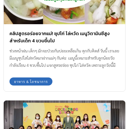
คลิปสูตรอร่อยจากแม่! ซุปไก่ ไล่หวัด เมนูวิตามินซีสูง
สำหรับเด็ก 4 ขวบขึ้นไป
ช่วงหน้าฝน เด็กๆ มักจะป่วยกันบ่อยเหลือเกิน คุกกับคิดส์ วันนี้ เราเลย
มีเมนูซุปใสไล่หวัดมาฝากแม่ๆ กันค่ะ เมนูนี้เหมาะสำหรับลูกน้อยวัย
กำลังเรียน 4 ขวบขึ้นไป แจกสูตรอร่อย ซุปไก่ ไล่หวัด เพราะลูกวัยนี้มี
ฟันที่แข็งแรงแล้ว อีกทั้งยังให้พลังงานและสร้างเสริมภูมิคุ้มกันได้ดี อุดม
ไปด้วยวิตามิน A และ C จากมะเขือเทศและหอมหัวใหญ่ แถมได้
อาหาร & โภชนาการ
โปรตีนจากเนื้อไก่ และคาร์โบไฮเดรตล้นๆ จากมันเทศหรือมันฝรั่ง อย่า
ลืมเพิ่มพาสต้ารูปโบว์น่ารักๆ ช่วยให้อิ่มท้องมากขึ้นหรือคุณแม่ๆ มีเส้น
แบบไหนก็ใส่เพิ่มความอร่อยให้เด็กๆ ได้เลยนะคะ วัตถุดิบ ซุปไก่ ไล่
หวัด – ไก่น่องเล็ก 250 กรัม – กระเทียมจีน 1 กลีบ – รากผักชี 1 ต้น –
หอมใหญ่ 2 หัว – มะเขือเทศ 2 ลูก – มันเทศ หรือมันฝรั่ง 2 หัว […]