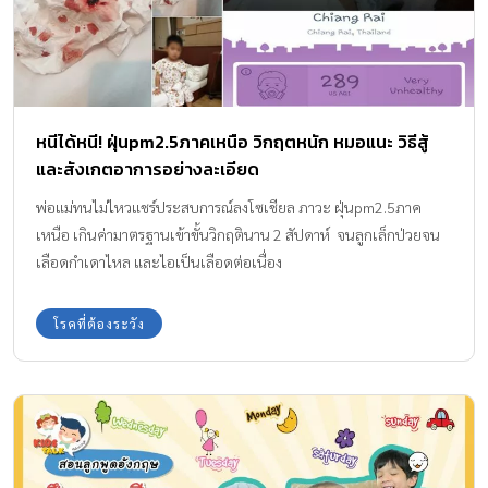
หนีได้หนี! ฝุ่นpm2.5ภาคเหนือ วิกฤตหนัก หมอแนะ วิธีสู้
และสังเกตอาการอย่างละเอียด
พ่อแม่ทนไม่ไหวแชร์ประสบการณ์ลงโซเชียล ภาวะ ฝุ่นpm2.5ภาค
เหนือ เกินค่ามาตรฐานเข้าขั้นวิกฤตินาน 2 สัปดาห์ จนลูกเล็กป่วยจน
เลือดกำเดาไหล และไอเป็นเลือดต่อเนื่อง
โรคที่ต้องระวัง