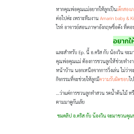
หากคุณพ่อคุณแม่อยากให้ลูกเป็น
เด็กสอง
ต่อไปค่ะ เพราะทีมงาน
Amarin baby & K
ไรท์ อาจารย์สอนภาษาอังกฤษชื่อดัง ที่ตอน
อยากให
และสำหรับ Ep. นี้ อ.คริส กับ น้องวิน
คุณพ่อคุณแม่ ต้องการชวนลูกให้ช่วยทำงา
หน้าบ้าน นอกเหนือจากการวิ่งเล่น ไม่ว่าจ
กิจกรรมที่จะช่วยให้ลูกมี
ความรับผิดชอบ
ไป
…ว่าแต่การชวนลูกทำสวน รดน้ำต้นไม้ หรื
ตามมาดูกันเล้ย
ชมคลิป อ.คริส กับ น้องวิน จะมาชวนคุ