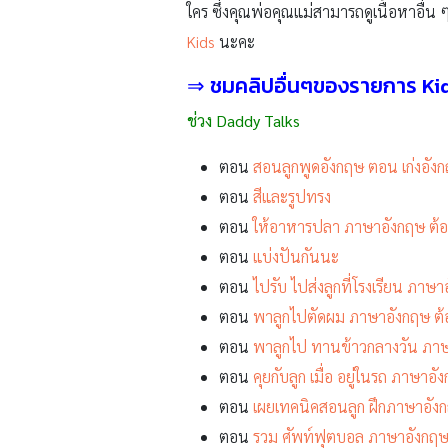
ใคร ซึ่งคุณพ่อคุณแม่สามารถดูเนื้อหาอื่น ๆ
Kids
นะคะ
⇒ ชมคลิปอื่นๆของรายการ Kid
ช่วง Daddy Talks
ตอน
สอนลูกพูดอังกฤษ ตอน เก่งอังก
ตอน
สีและรูปทรง
ตอน
ให้อาหารปลา ภาษาอังกฤษ ต้อง
ตอน
แบ่งปันกันนะ
ตอน
ไปรับ ไปส่งลูกที่โรงเรียน ภาษา
ตอน
พาลูกไปตัดผม ภาษาอังกฤษ ต้
ตอน
พาลูกไป ทานข้าวกลางวัน ภาษา
ตอน
คุยกับลูก เมื่อ อยู่ในรถ ภาษาอั
ตอน
เผยเทคนิคสอนลูก ฝึกภาษาอังก
ตอน
รวม ศัพท์ฟุตบอล ภาษาอังกฤษ ง