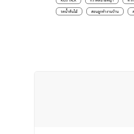
KIDS TALK
กวาดสนามหญ้า
ทำก
รดน้ำต้นไม้
สอนลูกทำงานบ้าน