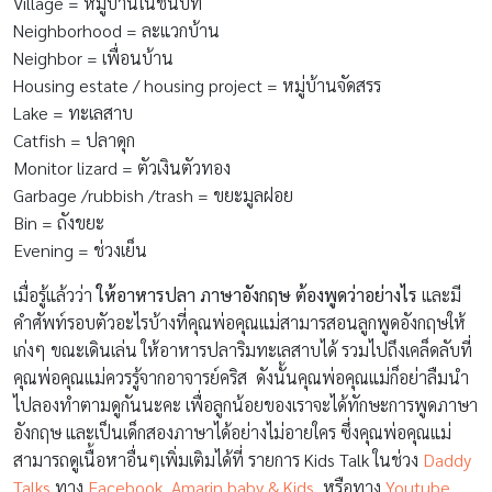
Village = หมู่บ้านในชนบท
Neighborhood = ละแวกบ้าน
Neighbor = เพื่อนบ้าน
Housing estate / housing project = หมู่บ้านจัดสรร
Lake = ทะเลสาบ
Catfish = ปลาดุก
Monitor lizard = ตัวเงินตัวทอง
Garbage /rubbish /trash = ขยะมูลฝอย
Bin = ถังขยะ
Evening = ช่วงเย็น
เมื่อรู้แล้วว่า
ให้อาหารปลา ภาษาอังกฤษ ต้องพูดว่าอย่างไร
และมี
คำศัพท์รอบตัวอะไรบ้างที่คุณพ่อคุณแม่สามารสอนลูกพูดอังกฤษให้
เก่งๆ ขณะเดินเล่น ให้อาหารปลาริมทะเลสาบได้ รวมไปถึงเคล็ดลับที่
คุณพ่อคุณแม่ควรรู้จากอาจารย์คริส ดังนั้นคุณพ่อคุณแม่ก็อย่าลืมนำ
ไปลองทำตามดูกันนะคะ เพื่อลูกน้อยของเราจะได้ทักษะการพูดภาษา
อังกฤษ และเป็นเด็กสองภาษาได้อย่างไม่อายใคร ซึ่งคุณพ่อคุณแม่
สามารถดูเนื้อหาอื่นๆเพิ่มเติมได้ที่ รายการ Kids Talk ในช่วง
Daddy
Talks
ทาง
Facebook Amarin baby & Kids
หรือทาง
Youtube