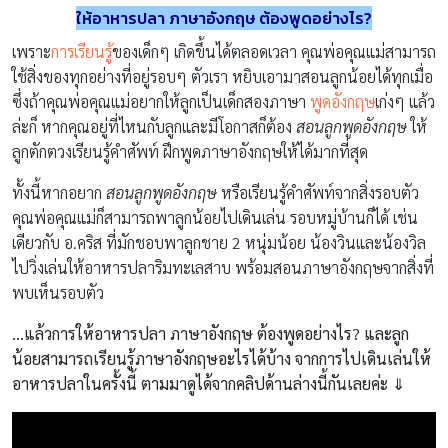
ให้อาหารปลา ภาษาอังกฤษ ต้องพูดอย่างไร?
เพราะ
การเรียนรู้
ของเด็กๆ เกิดขึ้นได้ตลอดเวลา คุณพ่อคุณแม่สามารถ
ใช้สิ่งของทุกอย่างที่อยู่รอบๆ ตัวเรา หยิบเอามาสอนลูกน้อยได้ทุกเมื่อ
ซึ่งถ้าคุณพ่อคุณแม่อยากให้ลูกเป็นเด็กสองภาษา
พูดอังกฤษ
เก่งๆ แล้ว
ล่ะก็ หากคุณอยู่ที่ไหนกับลูกและมีโอกาสก็ต้อง
สอนลูกพูดอังกฤษ
ให้
ลูกตักตวงเรียนรู้คำศัพท์ ฝึกพูดภาษาอังกฤษให้ได้มากที่สุด
ทั้งนี้หากอยาก
สอนลูกพูดอังกฤษ
หรือเรียนรู้คําศัพท์จากสิ่งรอบตัว
คุณพ่อคุณแม่ก็สามารถพาลูกน้อยไปเดินเล่น รอบหมู่บ้านก็ได้ เช่น
เดียวกับ อ.คริส ที่มักชอบพาลูกชาย 2 หนุ่มน้อย น้องวินและน้องวิล
ไปวิ่งเล่นให้อาหารปลาริมทะเลสาบ พร้อมสอนภาษาอังกฤษจากสิ่งที่
พบเห็นรอบตัว
…แล้วการให้อาหารปลา ภาษาอังกฤษ ต้องพูดอย่างไร? และลูก
น้อยสามารถเรียนรู้ภาษาอังกฤษอะไรได้บ้าง จากการไปเดินเล่นให้
อาหารปลาในครั้งนี้ ตามมาดูได้จาก
คลิปด้านล่างนี้กันเลยค่ะ ⇓