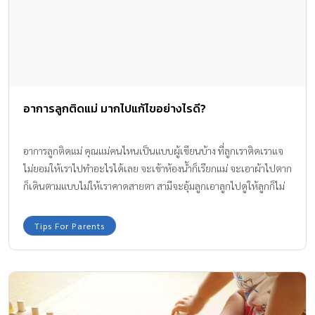
อาการลูกติดแม่ มากไปแก้ไขอย่างไรดี?
อาการลูกติดแม่ คุณแม่คนไหนเป็นแบบผู้เขียนบ้าง ที่ลูกเราติดเราแจ
ไม่ยอมให้เราไปทำอะไรได้เลย จะเข้าห้องน้ำก็เรียกแม่ จะเอาผ้าไปตาก
ก็เดินตามแบบไม่ให้เราคาดสายตา สามีจะอุ้มลูกเอาลูกไปดูให้ลูกก็ไม่
เอาพ่อซะนี่ ลูกตัวติดกับแม่เป็นตังเมเลย แบบนี้เขาเรียกอาการติดแม่
ใช่ไหมเนี่ย ทีมงาน Amarin Baby & Kids มีเคล็ดลับช่วยปรับพฤติกรรม
Tips For Parents
อาการลูกติดแม่ มาฝากค่ะ