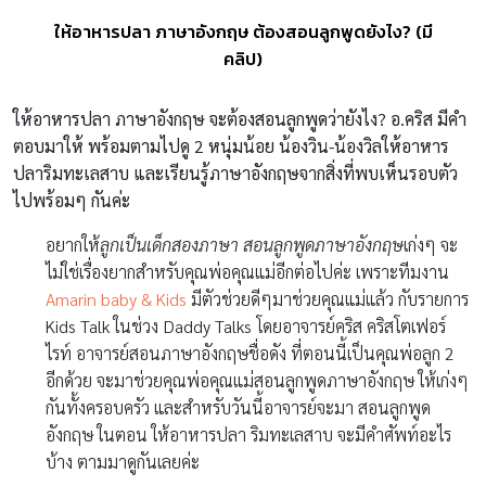
ให้อาหารปลา ภาษาอังกฤษ ต้องสอนลูกพูดยังไง? (มี
คลิป)
ให้อาหารปลา ภาษาอังกฤษ จะต้องสอนลูกพูดว่ายังไง? อ.คริส มีคำ
ตอบมาให้ พร้อมตามไปดู 2 หนุ่มน้อย น้องวิน-น้องวิลให้อาหาร
ปลาริมทะเลสาบ และเรียนรู้ภาษาอังกฤษจากสิ่งที่พบเห็นรอบตัว
ไปพร้อมๆ กันค่ะ
อยากให้
ลูกเป็นเด็กสองภาษา สอนลูกพูดภาษาอังกฤษ
เก่งๆ จะ
ไม่ใช่เรื่องยากสำหรับคุณพ่อคุณแม่อีกต่อไปค่ะ เพราะทีมงาน
Amarin baby & Kids
มีตัวช่วยดีๆมาช่วยคุณแม่แล้ว กับรายการ
Kids Talk ในช่วง Daddy Talks โดยอาจารย์คริส คริสโตเฟอร์
ไรท์ อาจารย์สอนภาษาอังกฤษชื่อดัง ที่ตอนนี้เป็นคุณพ่อลูก 2
อีกด้วย จะมาช่วยคุณพ่อคุณแม่สอนลูกพูดภาษาอังกฤษ ให้เก่งๆ
กันทั้งครอบครัว และสำหรับวันนี้อาจารย์จะมา สอนลูกพูด
อังกฤษ ในตอน ให้อาหารปลา ริมทะเลสาบ จะมีคำศัพท์อะไร
บ้าง ตามมาดูกันเลยค่ะ