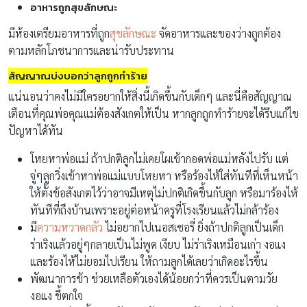
อาหารถูกสุขลักษณะ
มีห้องเตรียมอาหารที่ถูก
สุขลักษณะ
จัดอาหารและของว่างถูกต้อง
ตามหลักโภชนาการและน่ารับประทาน
สัญญาณบ่งบอกว่าลูกถูกทำร้าย
แน่นอนว่าคงไม่มีใครอยากให้สิ่งนี้เกิดขึ้นกับเด็กๆ และนี่คือสัญญาณ
เตือนที่คุณพ่อคุณแม่ต้องสังเกตให้เป็น หากลูกถูกทำร้ายจะได้รีบแก้ไข
ปัญหาได้ทัน
โหยหาพ่อแม่ ถ้าปกติลูกไม่เคยโผเข้ากอดพ่อแม่หลังไปรับ แต่
จู่ๆลูกวิ่งเข้าหาพ่อแม่แบบโหยหา หรือร้องไห้ใส่ทันทีที่เห็นหน้า
ให้ตั้งข้อสังเกตไว้ว่าอาจมีเหตุไม่ปกติเกิดขึ้นกับลูก หรือมาร้องไห้
ทันทีที่ถึงบ้านเพราะอยู่ต่อหน้าครูที่โรงเรียนแล้วไม่กล้าร้อง
มี
ความหวาดกลัว
ไม่อยากไปเนอสเซอรี่ ยิ่งถ้าปกติลูกเป็นเด็ก
ร่าเริงแล้วอยู่ๆกลายเป็นไม่พูด เงียบ ไม่ร่าเริงเหมือนเก่า งอแง
และร้องไห้ไม่ยอมไปเรียน ให้ถามลูกได้เลยว่าเกิดอะไรขึ้น
พัฒนาการช้า ช่วยเหลือตัวเองได้น้อยกว่าที่ควรเป็นตามวัย
งอแง ขี้ตกใจ