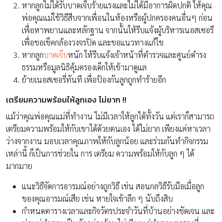
หากลูกไม่ได้รับบาดเจ็บร้ายแรงและไม่ได้มีอาการผิดปกติ ให้คุณ
พ่อคุณแม่ใช้วิธีสืบจากเพื่อนในห้องหรือผู้ปกครองคนอื่นๆ ก่อน
เพื่อหาพยานและหลักฐาน จากนั้นให้รีบแจ้งผู้บริหารเนอสเซอรี
เพื่อขอเช็คกล้องวงจรปิด และขอแนวทางแก้ไข
หากลูก
บาดเจ็บ
หนัก ให้รีบแจ้งเจ้าหน้าที่ตำรวจและศูนย์ดำรง
ธรรมหรือมูลนิธิคุ้มครองเด็กให้เข้ามาดูแล
ย้ายเนอสเซอรี่ทันที เพื่อป้องกันลูกถูกทำร้ายอีก
เตรียมความพร้อมให้ลูกเอง ไม่ยาก !!
แม้ว่าคุณพ่อคุณแม่ที่ทำงาน ไม่มีเวลาให้ลูกได้ทั้งวัน แต่เราก็สามารถ
เตรียมความพร้อมให้กับเขาได้ด้วยตนเอง ได้ไม่ยาก เพียงแค่หาเวลา
ว่างจากงาน มอบเวลาคุณภาพให้กับลูกน้อย และร่วมกันทำกิจกรรม
เหล่านี้ ก็เป็นการช่วยใน การ เตรียม ความพร้อมให้กับลูก ๆ ได้
มากมาย
แนะวิธีจัดการอารมณ์อย่างถูกวิธี เช่น สอนกลวิธีรับมือเมื่อลูก
ของคุณอารมณ์เสีย เช่น หายใจเข้าลึก ๆ นับถึงสิบ
กำหนดตารางเวลาและกิจวัตรประจำวันที่บ้านอย่างชัดเจน และ