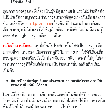
ได้ทั่วถึงหรือไม่
คุณภาพของครู และพี่เลี้ยง เป็นผู้ที่มีสุขภาพแข็งแรง ไม่มีโรคติดต่อ
ไม่มีประวัติอาชญากรรม ผ่านการอบรมหลักสูตรเกี่ยวกับเด็ก และการ
ช่วยเหลือชีวิต
การปฐมพยาบาล
เบื้องต้น มีโปรแกรมในการพัฒนา
ศักยภาพครูหรือไม่ และที่สำคัญมีบุคลิกภาพรักเด็ก ใจเย็น มีความรู้
ความชำนาญในการดูแลเด็กมากแค่ไหน
เคล็ดลับควรสังเกต :
ครู พี่เลี้ยงในโรงเรียนนั้น ใช้ทีวีในการดูแลเด็ก
มากแค่ไหน เพราะผลเสียจากการดูทีวีมีมากมาย หากใช้ทีวีเลี้ยงเด็ก
ควบคุมความสงบเรียบร้อยในห้องเพียงอย่างเดียว อาจทำให้ลูกได้ผลก
ระทบจากการดูทีวีตั้งแต่เด็ก เช่น เป็นโรคสมาธิสั้น ออทิสติกเทียม
เป็นต้น
มีเบอร์โทรศัพท์ฉุกเฉินของโรงพยาบาล สถานีตำรวจ สถานีดับ
เพลิง อยู่ในที่เห็นได้ง่าย
ในกรณีที่เด็กมีอาการป่วยเฉียบพลันและจำเป็นต้องได้รับการตรวจ
รักษาทันที ทางโรงเรียนควรมีระบบการนำส่งให้เด็กได้รับการตรวจได้
ทันทีโดยไม่ต้องรอผู้ปกครอง เพราะอาจไม่ทันการณ์