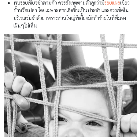
พบรอยเขียวช้ำตามตัว ควรสังเกตตามตัวลูกว่ามี
รอยแผล
เขียว
ช้ำหรือเปล่า โดยเฉพาะหากเกิดขึ้นเป็นประจำ และควรเช็คใน
บริเวณร่มผ้าด้วย เพราะส่วนใหญ่พี่เลี้ยงมักทำร้ายในที่ที่มอง
เผินๆไม่เห็น