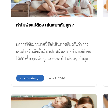
ทำไมพ่อแม่ต้อง เล่นสนุกกับลูก ?
ผลการวิจัยมากมายชี้ชัดไปในทางเดียวกันว่า การ
เล่นสำหรับเด็กนั้นมีประโยชน์หลายอย่าง แต่ถ้าจะ
ให้ดียิ่งขึ้น คุณพ่อคุณแม่ควรลงไป เล่นสนุกกับลูก
ด้วย
เทคนิคเลี้ยงลูก
June 1, 2020