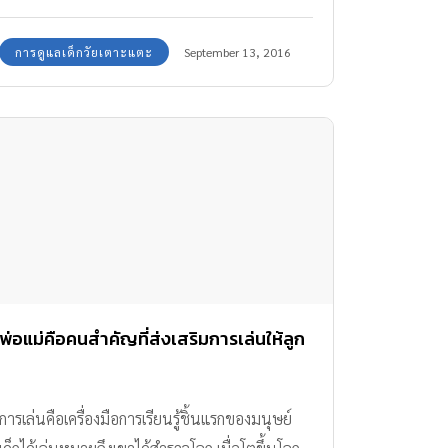
รู้สึกผิด จะแก้ปัญหานี้อย่างไรดี?
การดูแลเด็กวัยเตาะแตะ
September 13, 2016
พ่อแม่คือคนสำคัญที่ส่งเสริมการเล่นให้ลูก
การเล่นคือเครื่องมือการเรียนรู้ชิ้นแรกของมนุษย์