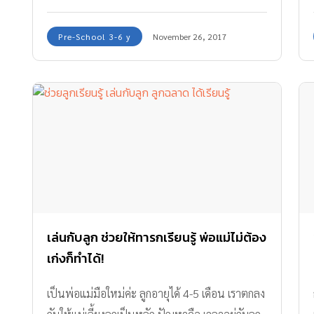
Pre-School 3-6 y
November 26, 2017
เล่นกับลูก ช่วยให้ทารกเรียนรู้ พ่อแม่ไม่ต้อง
เก่งก็ทำได้!
เป็นพ่อแม่มือใหม่ค่ะ ลูกอายุได้ 4-5 เดือน เราตกลง