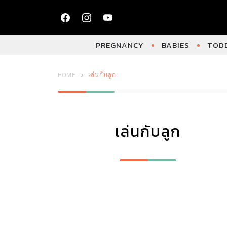
PREGNANCY
BABIES
TODD
HOME
เล่นกับลูก
เล่นกับลูก