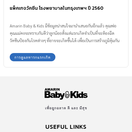
แพ็คเกจวัคซีน โรงพยาบาลในกรุงเทพฯ ปี 2560
Amarin Baby & Kids มีข้อมูลน่าสนใจมานำเสนอกันอีกแล้ว คุณพ่อ
คุณแม่คงจะทราบกันดีว่าลูกน้อยตั้งแต่แรกเกิดจำเป็นที่จะต้องฉีด
วัคซีนป้องกันโรคต่างๆ ที่อาจจะเกิดขึ้นได้ เพื่อเป็นการสร้างภูมิคุ้มกัน
ให้ลูกน้อย มาดู รวมแพ็คเกจค่าฉีดวัคซีนเหมาจ่าย ของโรงพยาบาล
ต่างๆ กันค่ะ
การดูแลทารกแรกเกิด
เพื่อลูกฉลาด ดี และ มีสุข
USEFUL LINKS