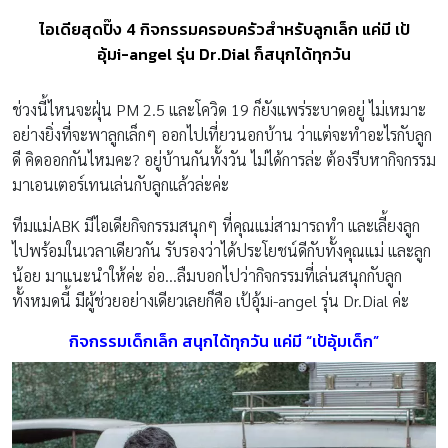
ไอเดียสุดปิ๊ง 4 กิจกรรมครอบครัวสำหรับลูกเล็ก แค่มี เป้
อุ้มi-angel รุ่น Dr.Dial ก็สนุกได้ทุกวัน
ช่วงนี้ไหนจะฝุ่น PM 2.5 และโควิด 19 ก็ยังแพร่ระบาดอยู่ ไม่เหมาะ
อย่างยิ่งที่จะพาลูกเล็กๆ ออกไปเที่ยวนอกบ้าน ว่าแต่จะทำอะไรกับลูก
ดี คิดออกกันไหมคะ? อยู่บ้านกันทั้งวัน ไม่ได้การล่ะ ต้องรีบหากิจกรรม
มาเอนเตอร์เทนเล่นกับลูกแล้วล่ะค่ะ
ทีมแม่ABK มีไอเดียกิจกรรมสนุกๆ ที่คุณแม่สามารถทำ และเลี้ยงลูก
ไปพร้อมในเวลาเดียวกัน รับรองว่าได้ประโยชน์ดีกับทั้งคุณแม่ และลูก
น้อย มาแนะนำให้ค่ะ อ่อ…ลืมบอกไปว่ากิจกรรมที่เล่นสนุกกับลูก
ทั้งหมดนี้ มีผู้ช่วยอย่างเดียวเลยก็คือ เป้อุ้มi-angel รุ่น Dr.Dial ค่ะ
กิจกรรมเด็กเล็ก
สนุกได้ทุกวัน แค่มี
“เป้อุ้มเด็ก”