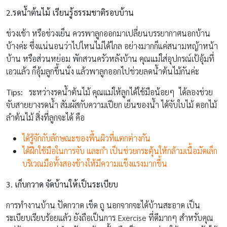
2.รดน้ำต้นไม้ เรียนรู้ธรรมชาติรอบบ้าน
ช่วงเช้า หรือช่วงเย็น ควรพาลูกออกมาเปลี่ยนบรรยากาศนอกบ้าน
บ้างค่ะ ซึ่งแน่นอนว่าไปไหนไม่ได้ไกล อย่างมากก็แค่สนามหญ้าหน้า
บ้าน หรือส่วนหย่อม พักสวนครัวหลังบ้าน คุณแม่ใส่อุปกรณ์เป้อุ้มที่
เอวแล้ว ก็อุ้มลูกขึ้นนั่ง แล้วพาลูกออกไปช่วยลดน้ำต้นไม้กันค่ะ
Tips
:
ระหว่างรดน้ำต้นไม้ คุณแม่ให้ลูกได้ใช้มือน้อยๆ ได้ลองช่วย
จับสายยางรดน้ำ สัมผัสกับความเปียก เย็นของน้ำ ได้จับใบไม้ ดอกไม้
ลำต้นไม้ สิ่งที่ลูกจะได้ คือ
ได้รู้จักกับลักษณะของพื้นผิวที่แตกต่างกัน
ได้ฝึกใช้มือในการจับ และกำ เป็นช่วยกระตุ้นให้กล้ามเนื้อมัดเล็ก
บริเวณมือทั้งสองข้างให้มีความแข็งแรงมากขึ้น
3. เก็บกวาด จัดบ้านให้เป็นระเบียบ
การทำงานบ้าน ปัดกวาด เช็ด ถู นอกจากจะได้บ้านสะอาด เป็น
ระเบียบเรียบร้อยแล้ว ยังถือเป็นการ Exercise ที่ดีมากๆ สำหรับคุณ