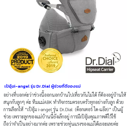
เป้อุ้มi-angel รุ่น Dr.Dial ผู้ช่วยที่ดีของแม่
อย่างที่บอกค่ะว่าช่วงนี้ออกนอกบ้านไปเที่ยวกันไม่ได้ ก็ต้องอยู่บ้านให้
สนุกกับลูกๆ ค่ะ ทีมแม่ABK ทำกิจกรรมครอบครัวทุกอย่างกับลูก ด้วย
การเลือกให้ “เป้อุ้ม i-angel รุ่น Dr.Dial (ด็อกเตอร์ ได-แอ๊ล)” เป็นผู้
ช่วย เพราะลูกของแม่บ้านนี้ยังเล็กอยู่ การมีเป้อุ้มคุณภาพดีไว้ใช้
ถือว่าจำเป็นอย่างมากค่ะ เพราะช่วยทุ่นแรงของแม่ได้เยอะเลยค่ะ