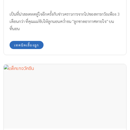
เป็นที่น่าสลดหดหู่ใจอีกครั้งกับข่าวคราวการจากไปของทารกวัยเพียง 3
เดือนกว่า ที่คุณแม่จับให้ลูกนอนคว่ำจน "ลูกขาดอากาศหายใจ" บน
ที่นอน
เทคนิคเลี้ยงลูก