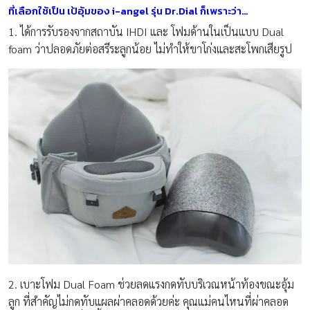
ที่เลือกใช้เป็น เป้อุ้มของ
i-angel รุ่น Dr.Dial ก็เพราะว่า…
1. ได้การรับรองจากสถาบัน IHDI และ โฟมด้านในเป็นแบบ Dual
foam ว่าปลอดภัยต่อสรีระลูกน้อย ไม่ทำให้ขาโก่งและสะโพกเสียรูป
2. เบาะโฟม Dual Foam ช่วยลดแรงกดทับบริเวณหน้าท้องขณะอุ้ม
ลูก ที่สำคัญไม่กดทับแผลผ่าคลอดด้วยค่ะ คุณแม่คนไหนที่ผ่าคลอด