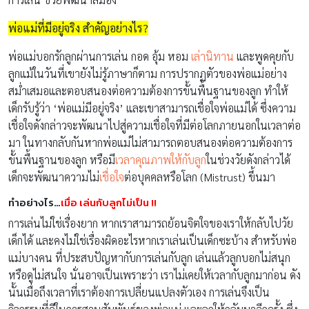
พ่อแม่ที่มีอยู่จริง สำคัญอย่างไร?
พ่อแม่บอกรักลูกผ่านการเล่น กอด อุ้ม หอม
เล่านิทาน
และพูดคุยกับ
ลูกแม้ในวันที่เขายังไม่รู้ภาษาก็ตาม การปรากฏตัวของพ่อแม่อย่าง
สม่ำเสมอและตอบสนองต่อความต้องการขั้นพื้นฐานของลูก ทำให้
เด็กรับรู้ว่า ‘พ่อแม่มีอยู่จริง’ และเขาสามารถเชื่อใจพ่อแม่ได้ ซึ่งความ
เชื่อใจดังกล่าวจะพัฒนาไปสู่ความเชื่อใจที่มีต่อโลกภายนอกในเวลาต่อ
มา ในทางกลับกันหากพ่อแม่ไม่สามารถตอบสนองต่อความต้องการ
ขั้นพื้นฐานของลูก หรือมี
เวลาคุณภาพให้กับลูก
ในช่วงวัยดังกล่าวได้
เด็กจะพัฒนาความไม่
เชื่อใจ
ต่อบุคคลหรือโลก (Mistrust) ขึ้นมา
ทำอย่างไร…
เมื่อ เล่นกับลูกไม่เป็น !!
การเล่นไม่ใช่เรื่องยาก หากเราสามารถย้อนจิตใจของเราให้กลับไปวัย
เด็กได้ และคงไม่ใช่เรื่องผิดอะไรหากเราเล่นเป็นเด็กซะบ้าง สำหรับพ่อ
แม่บางคน ที่ประสบปัญหากับการเล่นกับลูก เล่นแล้วลูกบอกไม่สนุก
หรือดูไม่สนใจ นั่นอาจเป็นเพราะว่า เราไม่เคยให้เวลากับลูกมาก่อน ดัง
นั้นเมื่อถึงเวลาที่เราต้องการเปลี่ยนแปลงตัวเอง การเล่นจึงเป็น