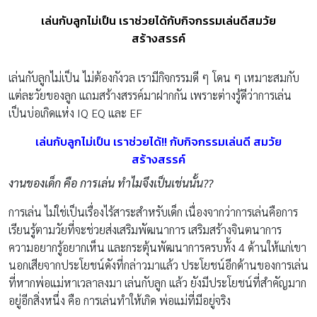
เล่นกับลูกไม่เป็น เราช่วยได้กับกิจกรรมเล่นดีสมวัย
สร้างสรรค์
เล่นกับลูกไม่เป็น ไม่ต้องกังวล เรามีกิจกรรมดี ๆ โดน ๆ เหมาะสมกับ
แต่ละวัยของลูก แถมสร้างสรรค์มาฝากกัน เพราะต่างรู้ดีว่าการเล่น
เป็นบ่อเกิดแห่ง IQ EQ และ EF
เล่นกับลูกไม่เป็น เราช่วยได้!! กับกิจกรรมเล่นดี สมวัย
สร้างสรรค์
งานของเด็ก คือ การเล่น ทำไมจึงเป็นเช่นนั้น??
การเล่น ไม่ใช่เป็นเรื่องไร้สาระสำหรับเด็ก เนื่องจากว่าการเล่นคือการ
เรียนรู้ตามวัยที่จะช่วยส่งเสริมพัฒนาการ เสริมสร้างจินตนาการ
ความอยากรู้อยากเห็น และกระตุ้นพัฒนาการครบทั้ง 4 ด้านให้แก่เขา
นอกเสียจากประโยชน์ดังที่กล่าวมาแล้ว ประโยชน์อีกด้านของการเล่น
ที่หากพ่อแม่หาเวลาลงมา เล่นกับลูก แล้ว ยังมีประโยชน์ที่สำคัญมาก
อยู่อีกสิ่งหนึ่ง คือ การเล่นทำให้เกิด พ่อแม่ที่มีอยู่จริง