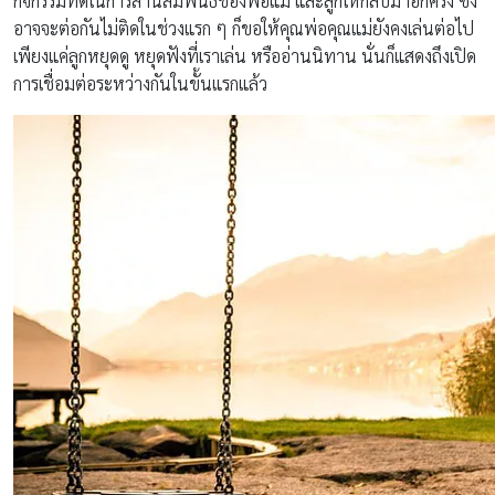
กิจกรรมที่ดีในการสานสัมพันธ์ของพ่อแม่ และลูกให้กลับมาอีกครั้ง ซึ่ง
อาจจะต่อกันไม่ติดในช่วงแรก ๆ ก็ขอให้คุณพ่อคุณแม่ยังคงเล่นต่อไป
เพียงแค่ลูกหยุดดู หยุดฟังที่เราเล่น หรืออ่านนิทาน นั่นก็แสดงถึงเปิด
การเชื่อมต่อระหว่างกันในขั้นแรกแล้ว