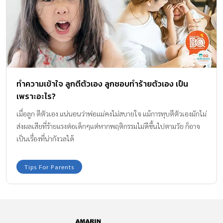
ทำความเข้าใจ ลูกตีตัวเอง ลูกชอบทำร้ายตัวเอง เป็น
เพราะอะไร?
เมื่อลูก ตีตัวเอง แน่นอนว่าพ่อแม่คงไม่สบายใจ แม้การทุบตีตัวเองมักไม่
ส่งผลเสียที่ร้ายแรงต่อเด็กๆแต่หากพฤติกรรมไม่ดีขึ้นไปตามวัย ก็อาจ
เป็นเรื่องที่น่ากังวลได้
Tips For Parents