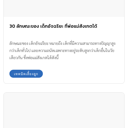
30 ลักษณะของ เด็กอัจฉริยะ ที่พ่อแม่สังเกตได้
ลักษณะของ เด็กอัจฉริยะ หมายถึง เด็กที่มีความสามารถทางปัญญาสูง
กว่าเด็กทั่วไป และความถนัดเฉพาะทางอยู่ระดับสูงกว่าเด็กอื่นในวัย
เดียวกัน ซึ่งพ่อแม่สังเกตได้ดังนี้
เทคนิคเลี้ยงลูก