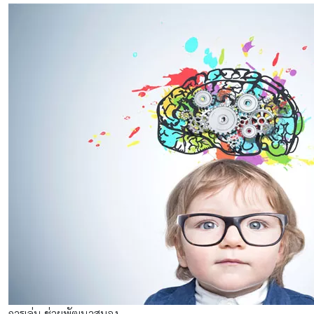
การเล่น ช่วยพัฒนาสมอง