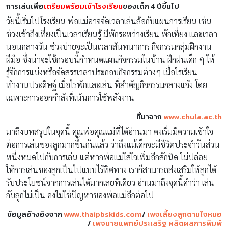
การเล่นเพื่อ
เตรียมพร้อมเข้าโรงเรียน
ของเด็ก 4 ปีขึ้นไป
วัยนี้เริ่มไปโรงเรียน พ่อแม่อาจจัดเวลาเล่นล้อกับแผนการเรียน เช่น
ช่วงเช้าถึงเที่ยงเป็นเวลาเรียนรู้ มีพักระหว่างเรียน พักเที่ยง และเวลา
นอนกลางวัน ช่วงบ่ายจะเป็นเวลาสันทนาการ กิจกรรมกลุ่มฝึกงาน
ฝีมือ ซึ่งน่าจะใช้กรอบนี้กำหนดแผนกิจกรรมในบ้าน ฝึกฝนเด็ก ๆ ให้
รู้จักการแบ่งหรือจัดสรรเวลาประกอบกิจกรรมต่างๆ เมื่อไรเรียน
ทำงานประดิษฐ์ เมื่อไรพักและเล่น ที่สำคัญกิจกรรมกลางแจ้ง โดย
เฉพาะการออกกำลังที่เน้นการใช้พลังงาน
ที่มาจาก
www.chula.ac.th
มาถึงบทสรุปในจุดนี้ คุณพ่อคุณแม่ที่ได้อ่านมา คงเริ่มมีความเข้าใจ
ต่อการเล่นของลูกมากขึ้นกันแล้ว ว่าถึงแม้เด็กจะมีชีวิตประจำวันส่วน
หนึ่งหมดไปกับการเล่น แต่หากพ่อแม่ใส่ใจเพิ่มอีกสักนิด ไม่ปล่อย
ให้การเล่นของลูกเป็นไปแบบไร้ทิศทาง เราก็สามารถส่งเสริมให้ลูกได้
รับประโยชน์จากการเล่นได้มากเลยทีเดียว อ่านมาถึงจุดนี้คำว่า เล่น
กับลูกไม่เป็น คงไม่ใช่ปัญหาของพ่อแม่อีกต่อไป
ข้อมูลอ้างอิงจาก
www.thaipbskids.com
/
เพจเลี้ยงลูกตามใจหมอ
/
เพจนายแพทย์ประเสริฐ ผลิตผลการพิมพ์