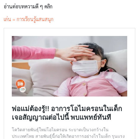
อ่านต่อบทความดี ๆ คลิก
เล่น = การเรียนรู้แสนสนุก