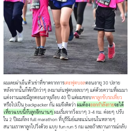
ผมเคยผ่าเอ็นหัวเข่าที่ขาดจากการ
เตะฟุตบอล
ตอนอายุ 30 ปลาย
หลังจากนั้นก็พักปีกว่าๆ ลงมาเล่นฟุตบอลเบาๆ แต่ด้วยความที่ผมมา
แต่งงานและมีลูกตอนอายุเกือบ 40 ปี แต่ผมชอบ
พาลูกขับรถเที่ยว
หรือไปเป็น backpacker กัน ผมจึงคิดว่า
ผมต้อง
ออกกำลังกาย
จะได้
เที่ยวแบบนี้กับลูกอีกนานๆ
ผมเริ่มจากวิ่งเบาๆ 3-4 กม. ค่อยๆ ปรับ
ใน 2 ปีผมก็ลง full marathon ที่บุรีรัมย์และแน่นอนในหลายๆ
สนามเราพาลูกไปวิ่งด้วย แบบ fun run 5 กม และถ้าสถานการณ์กลับ