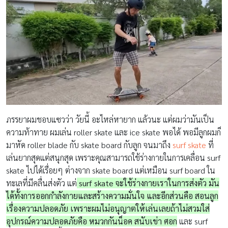
ภรรยาผมชอบแซวว่า วัยนี้ อะไหล่หายาก แล้วนะ แต่ผมว่ามันเป็น
ความท้าทาย ผมเล่น roller skate และ ice skate พอได้ พอมีลูกผมก็
มาหัด roller blade กับ skate board กับลูก จนมาถึง
surf skate
ที่
เล่นยากสุดแต่สนุกสุด เพราะคุณสามารถใช้ร่างกายในการเคลื่อน surf
skate ไปได้เรื่อยๆ ต่างจาก skate board แต่เหมือน surf board ใน
ทะเลที่มีคลื่นส่งตัว แต่
surf skate จะใช้ร่างกายเราในการส่งตัว มัน
ได้ทั้งการออกกำลังกายและสร้างความมั่นใจ และอีกส่วนคือ สอนลูก
เรื่องความปลอดภัย เพราะผมไม่อนุญาตให้เล่นเลยถ้าไม่สวมใส่
อุปกรณ์ความปลอดภัยคือ หมวกกันน็อค สนับเข่า ศอก
และ surf