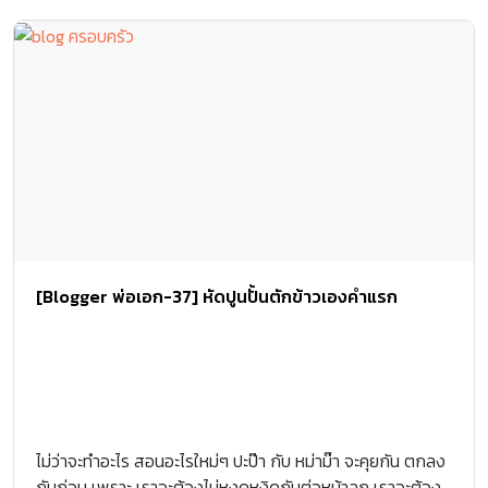
[Blogger พ่อเอก-37] หัดปูนปั้นตักข้าวเองคำแรก
ไม่ว่าจะทำอะไร สอนอะไรใหม่ๆ ปะป๊า กับ หม่าม๊า จะคุยกัน ตกลง
กันก่อน เพราะ เราจะต้องไม่หงุดหงิดกันต่อหน้าลูก เราจะต้อง