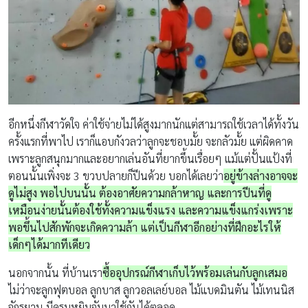
อีกหนึ่งกีฬาวัดใจ ค่าใช้จ่ายไม่ได้สูงมากนักแต่สามารถใช้เวลาได้ทั้งวัน
ครั้งแรกที่พาไป เราก็แอบกังวลว่าลูกจะชอบมั้ย จะกลัวมั้ย แต่ผิดคาด
เพราะลูกสนุกมากและอยากเล่นอันที่ยากขึ้นเรื่อยๆ แม้แต่ปั้นแป้งที่
ตอนนั้นเพิ่งจะ 3 ขวบปลายก็ปีนด้วย บอกได้เลยว่า
อยู่ข้างล่างอาจจะ
ดูไม่สูง พอไปบนนั้น ต้องอาศัยความกล้าหาญ และการปีนที่ดู
เหมือนง่ายนั้นต้องใช้ทั้งความแข็งแรง และความแข็งแกร่งเพราะ
พอขึ้นไปสักพักจะเกิดความล้า แต่เป็นกีฬาอีกอย่างที่ฝึกอะไรให้
เด็กๆได้มากทีเดียว
นอกจากนั้น ที่บ้านเรา
ซื้ออุปกรณ์กีฬาเก็บไว้พร้อมเล่นกับลูกเสมอ
ไม่ว่าจะลูกฟุตบอล ลูกบาส ลูกวอลเลย์บอล ไม้แบดมินตัน ไม้เทนนิส
จักรยาน มีครบหยิบจับมาใช้กันได้ตลอด