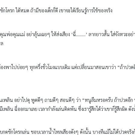
 ชักโครก ได้หมด ถ้ามีของเด็กก็ดี เขาจะได้เรียนรู้การใช้ของจริง
่ง คุณพ่อคุณแม่ อย่าลุ้นเฉยๆ ให้ส่งเสียง ‘ฉี่……..’ ลากยาวสั้น ใส่จังหว
หล
ม่ต้องพาไปบ่อยๆ ทุกครึ่งชั่วโมงแบบเดิม แต่เปลี่ยนมาสอนเขาว่า “ถ้าปวดฉ
เพลิน อย่าไปดุ พูดดีๆ ถามดีๆ สอนดีๆ ว่า “หนูลืมหรอครับ ถ้าปวดอีก
มีเพลิน ฉี่ออกมาเลย เวลากำลังเล่นติดพัน ซึ่งเรารู้สึกได้ว่าเขาก็รู้สึกผิด ดั
กดชักโครกเล่น ชอบเวลาน้ำไหลเสียงดังๆ ดังนั้น บางทีแม้ไม่ได้ปวดจริงก็บอก