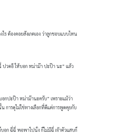
ะอย่างไร ต้องคอยสังเกตเอง ว่าลูกชอบแบบไหน
ี่ ปวดอึ ให้บอก หม่าม๊า ปะป๊า นะ” แล้ว
 บอกปะป๊า หม่าม๊านะครับ” เพราะแม้ว่า
งนั้น การดุไม่ใช่ทางเลือกที่ดีแต่การพูดคุยกับ
 ฉี่ฉี่ พอพาไปนั่ง ก็ไม่มีฉี่ เจ้าตัวแสบก็