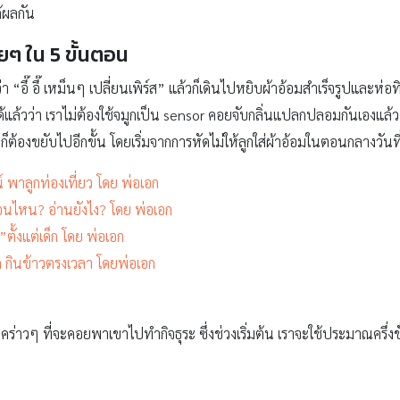
ด้ผลกัน
ายๆ ใน 5 ขั้นตอน
อึ๊ อึ๊ เหม็นๆ เปลี่ยนเพิร์ส” แล้วก็เดินไปหยิบผ้าอ้อมสำเร็จรูปและห่อทิช
้วว่า เราไม่ต้องใช้จมูกเป็น sensor คอยจับกลิ่นแปลกปลอมกันเองแล้ว ซึ่ง
ต้องขยับไปอีกขั้น โดยเริ่มจากการหัดไม่ให้ลูกใส่ผ้าอ้อมในตอนกลางวันที่
์ พาลูกท่องเที่ยว โดย พ่อเอก
มตอนไหน? อ่านยังไง? โดย พ่อเอก
ตั้งแต่เด็ก โดย พ่อเอก
ก กินข้าวตรงเวลา โดยพ่อเอก
าวๆ ที่จะคอยพาเขาไปทำกิจธุระ ซึ่งช่วงเริ่มต้น เราจะใช้ประมาณครึ่งชั่ว