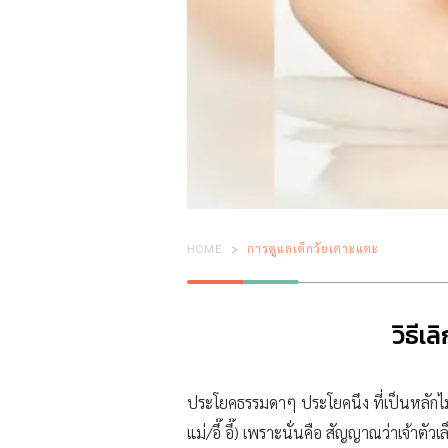
HOME
การดูแลเด็กวัยเตาะแตะ
วิธีเ
ประโยคธรรมดาๆ ประโยคนึง ที่เป็นหลักไมล์
แม่/อึ๊ อึ๊) เพราะนั่นคือ สัญญาณว่าเจ้าตัว