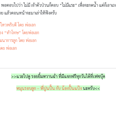
กั๊บ” พอตอบไปว่า ไม่มี เจ้าตัวป่วนก็ตอบ “ไม่มีแระ” เพื่อจะกดน้ำ แต่ก็เ
าย แล้วตอนหน้าจะมาเล่าให้ฟังครับ
ไหวพริบดี โดย พ่อเอก
้อง “ทำโทษ” โดยพ่อเอก
ัฒนาการลูก โดย พ่อเอก
โดย พ่อเอก
>>แวะไปดู รอยยิ้มหวานฉ่ำ ที่มีแจกฟรีทุกวันได้ที่เฟซบุ๊ค
หมุนรอบลูก – พี่ปูนปั้น กับ น้องปั้นแป้ง
นะครับ<<