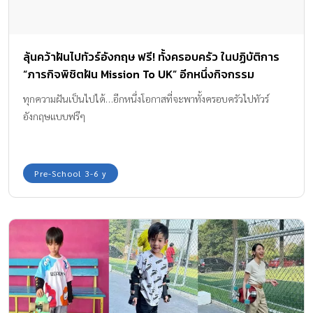
ลุ้นคว้าฝันไปทัวร์อังกฤษ ฟรี! ทั้งครอบครัว ในปฏิบัติการ
“ภารกิจพิชิตฝัน Mission To UK” อีกหนึ่งกิจกรรม
ออนไลน์กับ Hi-Q UHT
ทุกความฝันเป็นไปได้…อีกหนึ่งโอกาสที่จะพาทั้งครอบครัวไปทัวร์
อังกฤษแบบฟรีๆ
Pre-School 3-6 y