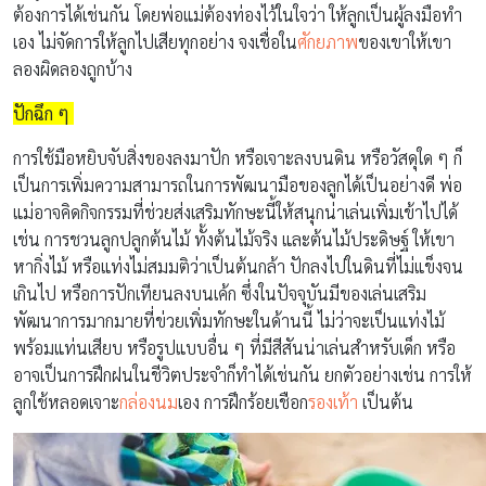
ต้องการได้เช่นกัน โดยพ่อแม่ต้องท่องไว้ในใจว่า ให้ลูกเป็นผู้ลงมือทำ
เอง ไม่จัดการให้ลูกไปเสียทุกอย่าง จงเชื่อใน
ศักยภาพ
ของเขาให้เขา
ลองผิดลองถูกบ้าง
ปักฉึก ๆ
การใช้มือหยิบจับสิ่งของลงมาปัก หรือเจาะลงบนดิน หรือวัสดุใด ๆ ก็
เป็นการเพิ่มความสามารถในการพัฒนามือของลูกได้เป็นอย่างดี พ่อ
แม่อาจคิดกิจกรรมที่ช่วยส่งเสริมทักษะนี้ให้สนุกน่าเล่นเพิ่มเข้าไปได้
เช่น การชวนลูกปลูกต้นไม้ ทั้งต้นไม้จริง และต้นไม้ประดิษฐ์ ให้เขา
หากิ่งไม้ หรือแท่งไม่สมมติว่าเป็นต้นกล้า ปักลงไปในดินที่ไม่แข็งจน
เกินไป หรือการปักเทียนลงบนเค้ก ซึ่งในปัจจุบันมีของเล่นเสริม
พัฒนาการมากมายที่ข่วยเพิ่มทักษะในด้านนี้ ไม่ว่าจะเป็นแท่งไม้
พร้อมแท่นเสียบ หรือรูปแบบอื่น ๆ ที่มีสีสันน่าเล่นสำหรับเด็ก หรือ
อาจเป็นการฝึกฝนในชีวิตประจำก็ทำได้เช่นกัน ยกตัวอย่างเช่น การให้
ลูกใช้หลอดเจาะ
กล่องนม
เอง การฝึกร้อยเชือก
รองเท้า
เป็นต้น