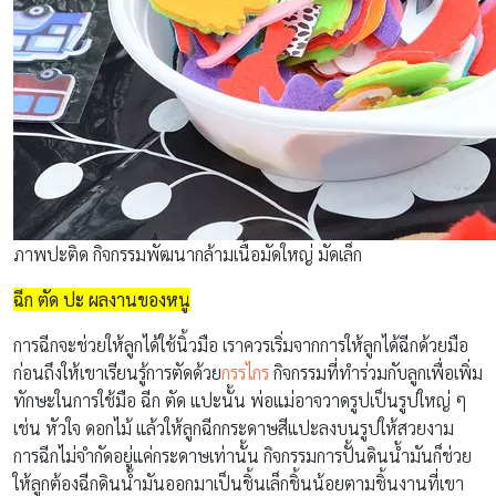
ภาพปะติด กิจกรรมพัฒนากล้ามเนื้อมัดใหญ่ มัดเล็ก
ฉีก ตัด ปะ ผลงานของหนู
การฉีกจะช่วยให้ลูกได้ใช้นิ้วมือ เราควรเริ่มจากการให้ลูกได้ฉีกด้วยมือ
ก่อนถึงให้เขาเรียนรู้การตัดด้วย
กรรไกร
กิจกรรมที่ทำร่วมกับลูกเพื่อเพิ่ม
ทักษะในการใช้มือ ฉีก ตัด แปะนั้น พ่อแม่อาจวาดรูปเป็นรูปใหญ่ ๆ
เช่น หัวใจ ดอกไม้ แล้วให้ลูกฉีกกระดาษสีแปะลงบนรูปให้สวยงาม
การฉีกไม่จำกัดอยู่แค่กระดาษเท่านั้น กิจกรรมการปั้นดินน้ำมันก็ช่วย
ให้ลูกต้องฉีกดินน้ำมันออกมาเป็นชิ้นเล็กชิ้นน้อยตามชิ้นงานที่เขา