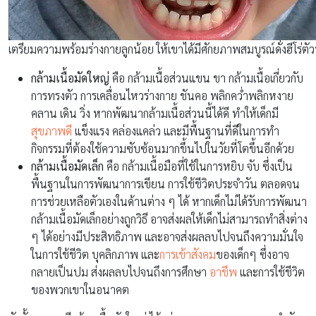
เตรียมความพร้อมร่างกายลูกน้อย ให้เขาได้มีศักยภาพสมบูรณ์ดั่งฮีโร่ตั
กล้ามเนื้อมัดใหญ่
คือ กล้ามเนื้อส่วนแขน ขา กล้ามเนื้อเกี่ยวกับ
การทรงตัว การเคลื่อนไหวร่างกาย ชันคอ พลิกคว่ำพลิกหงาย
คลาน เดิน วิ่ง หากพัฒนากล้ามเนื้อส่วนนี้ได้ดี ทำให้เด็กมี
สุขภาพดี
แข็งแรง คล่องแคล่ว และมีพื้นฐานที่ดีในการทำ
กิจกรรมที่ต้องใช้ความซับซ้อนมากขึ้นไปในวัยที่โตขึ้นอีกด้วย
กล้ามเนื้อมัดเล็ก
คือ กล้ามเนื้อมือที่ใช้ในการหยิบ จับ ซึ่งเป็น
พื้นฐานในการพัฒนาการเขียน การใช้ชีวิตประจำวัน ตลอดจน
การช่วยเหลือตัวเองในด้านต่าง ๆ ได้ หากเด็กไม่ได้รับการพัฒนา
กล้ามเนื้อมัดเล็กอย่างถูกวิธี อาจส่งผลให้เด็กไม่สามารถทำสิ่งต่าง
ๆ ได้อย่างมีประสิทธิภาพ และอาจส่งผลลบไปจนถึงความมั่นใจ
ในการใช้ชีวิต บุคลิกภาพ และ
การเข้าสังคม
ของเด็กๆ ซึ่งอาจ
กลายเป็นปม ส่งผลลบไปจนถึงการศึกษา
อาชีพ
และการใช้ชีวิต
ของพวกเขาในอนาคต