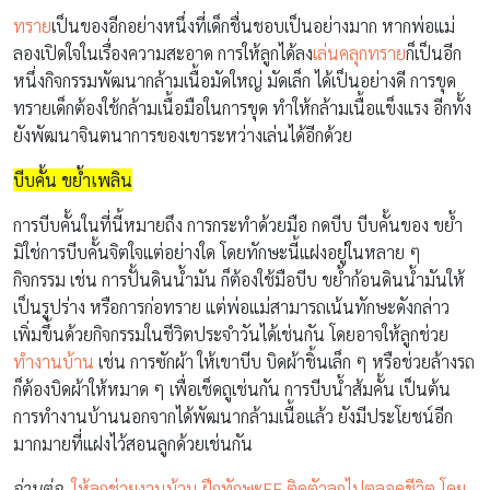
ทราย
เป็นของอีกอย่างหนึ่งที่เด็กชื่นชอบเป็นอย่างมาก หากพ่อแม่
ลองเปิดใจในเรื่องความสะอาด การให้ลูกได้ลง
เล่นคลุกทราย
ก็เป็นอีก
หนึ่งกิจกรรมพัฒนากล้ามเนื้อมัดใหญ่ มัดเล็ก ได้เป็นอย่างดี การขุด
ทรายเด็กต้องใช้กล้ามเนื้อมือในการขุด ทำให้กล้ามเนื้อแข็งแรง อีกทั้ง
ยังพัฒนาจินตนาการของเขาระหว่างเล่นได้อีกด้วย
บีบคั้น ขย้ำเพลิน
การบีบคั้นในที่นี้หมายถึง การกระทำด้วยมือ กดบีบ บีบคั้นของ ขย้ำ
มิใช่การบีบคั้นจิตใจแต่อย่างใด โดยทักษะนี้แฝงอยู่ในหลาย ๆ
กิจกรรม เช่น การปั้นดินน้ำมัน ก็ต้องใช้มือบีบ ขย้ำก้อนดินน้ำมันให้
เป็นรูปร่าง หรือการก่อทราย แต่พ่อแม่สามารถเน้นทักษะดังกล่าว
เพิ่มขึ้นด้วยกิจกรรมในชีวิตประจำวันได้เช่นกัน โดยอาจให้ลูกช่วย
ทำงานบ้าน
เช่น การซักผ้า ให้เขาบีบ บิดผ้าชิ้นเล็ก ๆ หรือช่วยล้างรถ
ก็ต้องบิดผ้าให้หมาด ๆ เพื่อเช็ดถูเช่นกัน การบีบน้ำส้มคั้น เป็นต้น
การทำงานบ้านนอกจากได้พัฒนากล้ามเนื้อแล้ว ยังมีประโยชน์อีก
มากมายที่แฝงไว้สอนลูกด้วยเช่นกัน
อ่านต่อ
ให้ลูกช่วยงานบ้าน ฝึกทักษะEF ติดตัวลูกไปตลอดชีวิต โดย