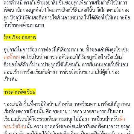
ควรตำหนิ ตรงกันข้ามอย่าลืมชื่นชอบลูกเพื่อการเสริมกำลังใจในการ
พัฒนามือของลูกต่อไป โดยการเลือกใช้ดินสอสีนั้น ก็เลือกตามวัยของ
ลูก ปัจจุบันมีดินสอสีหลายไซส์ หลายขนาด ให้ได้เลือกใช้ให้เหมาะมือ
กับวัยของเด็กมากมาย
ร้อยเรียง ต่อภาพ
อุปกรณ์ในการร้อย การต่อ มีให้เลือกมากมาย ทั้งของเล่นดึงดูดใจ เช่น
ต่อจิ๊กซอ
ต่อโซ่เป็นห่วงยาว ต่อตัวต่อเลโก้ ร้อยลูกปัดสี หรือแม้แต่
สิ่งของใกล้ตัว ก็นำมาประยุกต์ใช้ได้เช่นกัน การเรียงหมอนเก็บที่นอน
ตอนเช้า การร้อยเข็มกับด้าย การช่วยจัดเก็บของเล่นใส่ตู้เก็บของ
เป็นต้น
กระดานขีดเขียน
ของเล่นอีกชิ้นที่ควรมีติดบ้านสำหรับการเตรียมความพร้อมให้ลูกก่อน
เริ่มทักษะการเขียนนั้น คือ กระดาน ปากกา หากสามารถเป็นแบบ
เขียนแล้วลบได้ก็จะช่วยเพิ่มความสนุกไม่น้อย การเขียนสำหรับ
เด็ก
ก่อนวัยเรียน
นั้น ความคาดหวังของพ่อแม่ควรอิงต่อพัฒนาการของลูก
ด้วยเช่นกัน การให้ลูกได้จับดินสอขีดเขียนเป็นการฝึกให้เขาคุ้นเคย แต่