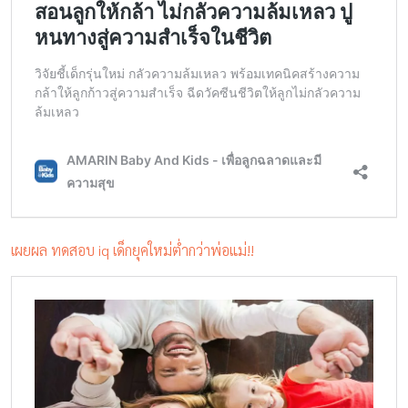
เผยผล ทดสอบ iq เด็กยุคใหม่ต่ำกว่าพ่อแม่!!