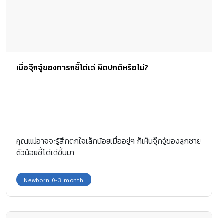
เมื่อจุ๊กจู๋ของทารกชี้โด่เด่ ผิดปกติหรือไม่?
คุณแม่อาจจะรู้สึกตกใจเล็กน้อยเมื่ออยู่ๆ ก็เห็นจุ๊กจู๋ของลูกชาย
ตัวน้อยชี้โด่เด่ขึ้นมา
Newborn 0-3 month