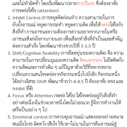
และไม่ทำผิดซ้ำ โดยเริ่มพัฒนาปลาย
ขวบปีแรก
ซึ่งต้องอาศัย
การจดจ่อใส่ใจ (attention)
Inhibit Control (การหยุดคิดก่อนทำ) ความสามารถในการ
ยับยั้งอารมณ์ หยุดการกระทำ หยุดความคิด เพื่อให้
จดจ่อ
ใส่ใจกับ
สิ่งที่ทำ การเอาชนะความต้องการความอยากจากภายในหรือ
เอาชนะสิ่งล่อใจจากภายนอก เพื่อเลือกทำสิ่งที่จำเป็นและสำคัญ
ต่อความสำเร็จ โดยพัฒนาช่วงขวบปีที่ 3-3.5 ปี
Shift/Cognitive flexibility (การยืดหยุ่นของความคิด) คือ ความ
สามารถในการเปลี่ยนมุมมองความคิด
คิดนอกกรอบ
ไม่ยึดติดกับ
ความคิดและการทำเดิม ๆ แก้ปัญหาด้วยวิธีที่หลากหลาย
เปลี่ยนความสนใจจดจ่อจากกิจกรรมหนึ่งไปยังอีก กิจกรรมหนึ่ง
ได้อย่างอิสระ (Shift พัฒนาช้ากว่า 4-4.5 ปี ต้องอาศัย WM และ
Inhibit ที่ดี)
Focus หรือ Attention (จดจ่อ ใส่ใจ) ใส่ใจจดจ่ออยู่กับสิ่งที่ทำ
อย่างต่อเนื่องในช่วงเวลาหนึ่งโดยไม่วอกแวก รู้จักการทำงานให้
เสร็จเป็นอย่าง ๆ ไป
Emotional control (การควบคุมอารมณ์) แสดงออกอย่างเหมาะ
สมเมื่อโกรธ ผิดหวัง เสียใจ ใช้เวลาไม่นานในการคืนอารมณ์สู่