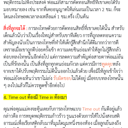
พฤติกรรมไม่พึงประสงค์ พ่อแม่ก็สามารตัดทอนสิทธิ์ที่เขาเคยได้รับ
มอบหมายลง เช่น จากที่เคยอนุญาตให้เล่นเกมเป็นเวลา 2 ชม. ก็จะ
โดนลงโทษลดเวลาลงเหลือแค่ 1 ชม.ครึ่ง เป็นต้น
สิ่งที่ลูกจะได้ :
การลงโทษด้วยการตัดทอนสิทธิ์ที่เขาเคยได้นั้น สำหรับ
เด็กแล้วนับว่าเป็นเรื่องใหญ่สำหรับเขาทีเดียว การที่ถูกลดทอนความ
สำคัญลงนับเป็นการลงโทษที่ทำให้เด็กรู้สึกสำนึกได้ดีมากกว่าการตี
เพราะเมื่อเขาถูกตีบ่อยครั้งเข้า ความเคยชินย่อมทำให้ลูกไม่รู้สึกกลัว
ต่อบทลงโทษนั้นอีกต่อไป แต่การลดความสำคัญต่อสายตาพ่อแม่อัน
เป็นที่รักลงนั้น เป็นสิ่งที่ลูกทุกคนย่อมกังวล แต่ควรมีการ
พูดคุย
หลัง
จากเขาได้ปรับพฤติกรรมไม่ดีนั้นออกไปแล้วด้วย เพื่อมิให้ลูกเข้าใจว่า
พ่อแม่ยังคงเห็นว่าเขาไม่เก่ง
รับผิดชอบ
ไม่ได้อยู่ เมื่อจบบทลงโทษนั้น
ๆ ลงไปแล้วก็ไม่ควรพูดซ้ำอีกต่อไป
4. Time out ต้องมี Time in ต้องมา
คุณพ่อคุณแม่คงจะคุ้นเคยกับการลงโทษแบบ
Time out
กันดีอยู่แล้ว
กล่าวคือ การหยุดพฤติกรรมก้าวร้าว รุนแรงด้วยการให้ไปนั่งสงบสติ
อารมณ์เพื่อเรียกสติกลับมาที่มุมใดมุมหนึ่งของห้อง เมื่อลูกเย็นลงถึง