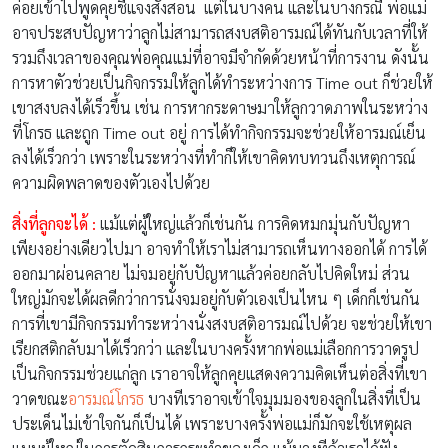
ค่อยเข้าไปพูดคุยชี้แจงสั่งสอน แต่ในบางคน และในบางกรณี พ่อแม่
อาจประสบปัญหาว่าลูกไม่สามารถสงบสติอารมณ์ได้ทันกับเวลาที่ให้
รวมถึงเวลาของคุณพ่อคุณแม่ที่อาจมีจำกัดด้วยหน้าที่การงาน ดังนั้น
การหาตัวช่วยเป็นกิจกรรมให้ลูกได้ทำระหว่างการ Time out ก็ช่วยให้
เขาสงบลงได้เร็วขึ้น เช่น การหากระดาษมาให้ลูกวาดภาพในระหว่าง
ที่โกรธ และถูก Time out อยู่ การได้ทำกิจกรรมจะช่วยให้อารมณ์เย็น
ลงได้เร็วกว่า เพราะในระหว่างที่ทำก็ให้เขาคิดทบทวนถึงเหตุการณ์
ความผิดพลาดของตัวเองไปด้วย
สิ่งที่ลูกจะได้ :
แม้แต่ผู้ใหญ่แล้วก็เช่นกัน การคิดหมกมุ่นกับปัญหา
เพียงอย่างเดียวไปมา อาจทำให้เราไม่สามารถเห็นทางออกได้ การได้
ออกมาผ่อนคลาย ไม่จมอยู่กับปัญหาแล้วค่อยกลับไปคิดใหม่ ส่วน
ใหญ่มักจะได้ผลดีกว่าการนั่งจมอยู่กับตัวเองเป็นไหน ๆ เด็กก็เช่นกัน
การที่เขามีกิจกรรมทำระหว่างนั่งสงบสติอารมณ์ไปด้วย จะช่วยให้เขา
เรียกสติกลับมาได้เร็วกว่า และในบางครั้งหากพ่อแม่เลือกการวาดรูป
เป็นกิจกรรมช่วยแก่ลูก เราอาจให้ลูกคุยแสดงความคิดเห็นต่อสิ่งที่เขา
วาดขณะ
อารมณ์โกรธ
บางทีเราอาจเข้าใจมุมมองของลูกในสิ่งที่เป็น
ประเด็นไม่เข้าใจกันก็เป็นได้ เพราะบางครั้งพ่อแม่ก็มักจะใช้เหตุผล