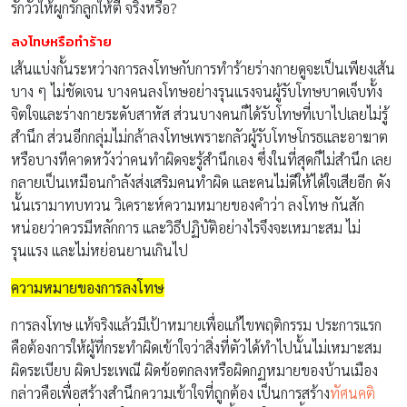
รักวัวให้ผูกรักลูกให้ตี จริงหรือ?
ลงโทษหรือทำร้าย
เส้นแบ่งกั้นระหว่างการลงโทษกับการทำร้ายร่างกายดูจะเป็นเพียงเส้น
บาง ๆ ไม่ชัดเจน บางคนลงโทษอย่างรุนแรงจนผู้รับโทษบาดเจ็บทั้ง
จิตใจและร่างกายระดับสาหัส ส่วนบางคนก็ได้รับโทษที่เบาไปเลยไม่รู้
สำนึก ส่วนอีกกลุ่มไม่กล้าลงโทษเพราะกลัวผู้รับโทษโกรธและอาฆาต
หรือบางทีคาดหวังว่าคนทำผิดจะรู้สำนึกเอง ซึ่งในที่สุดก็ไม่สำนึก เลย
กลายเป็นเหมือนกำลังส่งเสริมคนทำผิด และคนไม่ดีให้ได้ใจเสียอีก ดัง
นั้นเรามาทบทวน วิเคราะห์ความหมายของคำว่า ลงโทษ กันสัก
หน่อยว่าควรมีหลักการ และวิธีปฏิบัติอย่างไรจึงจะเหมาะสม ไม่
รุนแรง และไม่หย่อนยานเกินไป
ความหมายของการลงโทษ
การลงโทษ แท้จริงแล้วมีเป้าหมายเพื่อแก้ไขพฤติกรรม ประการแรก
คือต้องการให้ผู้ที่กระทำผิดเข้าใจว่าสิ่งที่ตัวได้ทำไปนั้นไม่เหมาะสม
ผิดระเบียบ ผิดประเพณี ผิดข้อตกลงหรือผิดกฏหมายของบ้านเมือง
กล่าวคือเพื่อสร้างสำนึกความเข้าใจที่ถูกต้อง เป็นการสร้าง
ทัศนคติ