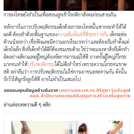
การลงโทษยังจำเป็นเพื่อสอนลูกเข้าใจกติกาสังคมก่อนสายเกิน
หลักการในการปรับพฤติกรรมเด็กด้วยการลงโทษนั้นหากจะทำให้ได้
ผลดี ต้องทำด้วยพื้นฐานของ
ความสัมพันธ์ที่ดีระหว่างกัน
เด็กจะต่อ
ต้านน้อยกว่า เชื่อฟังและมีความเกรงใจมากกว่า และต้องเริ่มทำตั้งแต่
เด็กยังเล็ก สิ่งที่เด็กทำได้ดีก็ต้องชมเชยด้วย ใช่ว่าจะมองหาสิ่งที่เด็กทำ
ผิดอย่างเดียวและผู้ใหญ่ต้องจัดการอารมณ์ให้ดี บางครั้งผู้ใหญ่ก็โกรธ
มากจนทำให้
ปรับพฤติกรรม
ได้ไม่ดีเทำไหร่ เพราะความโกรธจนขาด
สติ อย่าลืมว่า การปรับพฤติกรรมไม่ใช่การเอาชนะคะคานกัน ดังนั้น
รักวัวให้ผูกรักลูกให้ตี อาจไม่จำเป็นเสมอไป
ขอขอบคุณข้อมูลอ้างอิงจาก
บทความของรศ.ดร.ศิริยุพา รุ่งเริงสุข
/
สสส. สำนักงานกองทุนสนับสนุนการสร้างเสริมสุขภาพ
อ่านต่อบทความดี ๆ คลิก