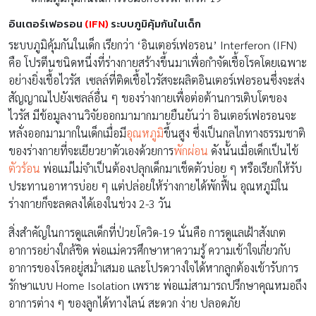
อินเตอร์เฟอรอน
(IFN)
ระบบภูมิคุ้มกันในเด็ก
ระบบภูมิคุ้มกันในเด็ก เรียกว่า ‘อินเตอร์เฟอรอน’ Interferon (IFN)
คือ โปรตีนชนิดหนึ่งที่ร่างกายสร้างขึ้นมาเพื่อกำจัดเชื้อโรคโดยเฉพาะ
อย่างยิ่งเชื้อไวรัส เซลล์ที่ติดเชื้อไวรัสจะผลิตอินเตอร์เฟอรอนซึ่งจะส่ง
สัญญาณไปยังเซลล์อื่น ๆ ของร่างกายเพื่อต่อต้านการเติบโตของ
ไวรัส มีข้อมูลงานวิจัยออกมามากมายยืนยันว่า อินเตอร์เฟอรอนจะ
หลั่งออกมามากในเด็กเมื่อมี
อุณหภูมิ
ขึ้นสูง ซึ่งเป็นกลไกทางธรรมชาติ
ของร่างกายที่จะเยียวยาตัวเองด้วยการ
พักผ่อน
ดังนั้นเมื่อเด็กเป็นไข้
ตัวร้อน
พ่อแม่ไม่จำเป็นต้องปลุกเด็กมาเช็ดตัวบ่อย ๆ หรือเรียกให้รับ
ประทานอาหารบ่อย ๆ แต่ปล่อยให้ร่างกายได้พักฟื้น อุณหภูมิใน
ร่างกายก็จะลดลงได้เองในช่วง 2-3 วัน
สิ่งสำคัญในการดูแลเด็กที่ป่วยโควิด-19 นั่นคือ การดูแลเฝ้าสังเกต
อาการอย่างใกล้ชิด พ่อแม่ควรศึกษาหาความรู้ ความเข้าใจเกี่ยวกับ
อาการของโรคอยู่สม่ำเสมอ และโปรดวางใจได้หากลูกต้องเข้ารับการ
รักษาแบบ Home Isolation เพราะ พ่อแม่สามารถปรึกษาคุณหมอถึง
อาการต่าง ๆ ของลูกได้ทางไลน์ สะดวก ง่าย ปลอดภัย