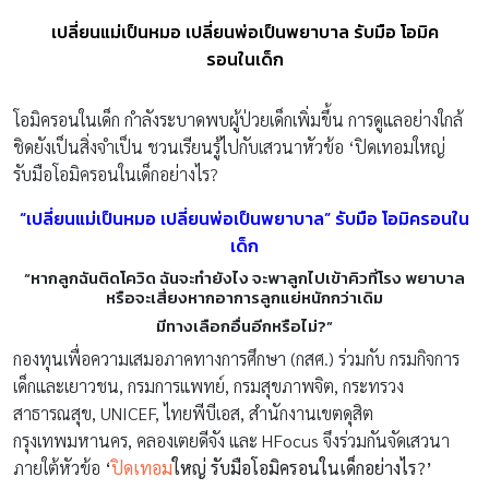
เปลี่ยนแม่เป็นหมอ เปลี่ยนพ่อเป็นพยาบาล รับมือ โอมิค
รอนในเด็ก
โอมิครอนในเด็ก กำลังระบาดพบผู้ป่วยเด็กเพิ่มขึ้น การดูแลอย่างใกล้
ชิดยังเป็นสิ่งจำเป็น ชวนเรียนรู้ไปกับเสวนาหัวข้อ ‘ปิดเทอมใหญ่
รับมือโอมิครอนในเด็กอย่างไร?
“เปลี่ยนแม่เป็นหมอ เปลี่ยนพ่อเป็นพยาบาล” รับมือ โอมิครอนใน
เด็ก
“หากลูกฉันติดโควิด ฉันจะทำยังไง จะพาลูกไปเข้าคิวที่โรง พยาบาล
หรือจะเสี่ยงหากอาการลูกแย่หนักกว่าเดิม
มีทางเลือกอื่นอีกหรือไม่?”
กองทุนเพื่อความเสมอภาคทางการศึกษา (กสศ.) ร่วมกับ กรมกิจการ
เด็กและเยาวชน, กรมการแพทย์, กรมสุขภาพจิต, กระทรวง
สาธารณสุข, UNICEF, ไทยพีบีเอส, สํานักงานเขตดุสิต
กรุงเทพมหานคร, คลองเตยดีจัง และ HFocus จึงร่วมกันจัดเสวนา
ภายใต้หัวข้อ
‘
ปิดเทอม
ใหญ่ รับมือโอมิครอนในเด็กอย่างไร?’