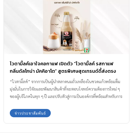
ไวตามิ้ลค์เอาใจคอกาแฟ เปิดตัว “ไวตามิ้ลค์ รสกาแฟ
กลิ่นดัลโกน่า มัคคิอาโต” สูตรพิเศษสุดเทรนด์ดี้ส่งตรง
จากเกาหลี
“ไวตามิ้ลค์” จากการเป็นผู้นำตลาดนมถั่วเหลืองในขวดแก้วพร้อมดื่ม
มุ่งมั่นในการวิจัยและพัฒนาสินค้าที่จะตอบโจทย์ความต้องการใหม่ ๆ
ของผู้บริโภคในทุก ๆ ปี และปรับตัวสู่การเป็นองค์กรที่พร้อมสำหรับการ
เข้าถึงพฤติกรรมของผู้บริโภคที่เปลี่ยนไป ด้วยอินไซท์ตั้งต้นบนพื้นฐาน
ความต้องการในยุคดิจิทัล 5G กับการสรรหารสชาติใหม่ ๆ หรือ Limited
ข่าวประชาสัมพันธ์
Edition เพื่อเข้ามาสร้างความตื่นเต้นเป็นสีสันในการบริโภคให้กับผู้
บริโภคในแต่ละปี