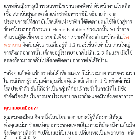
แพทย์หญิงวารุณี พรรณพานิช
วานเดอพิทท์
หัวหน้างานโรคติด
เชื้อ สถาบันสุขภาพเด็กแห่งชาติมหาราชินี
อธิบายว่า จาก
ประสบการณ์ที่สถาบันโรคเด็กแห่งชาติฯ ได้ติดตามคนไข้ที่เข้าสู่การ
รักษาในระบบบริการแบบ Home Isolation ช่วงแรกนั้น พบว่าจาก
จำนวนผู้ติดเชื้อ 900 ราย มีเพียง 12 รายที่ต้องกลับมารักษาใน
โรง
พยาบาล
คิดเป็นตัวเลขเฉลี่ยอยู่ที่ 1.3 เปอร์เซ็นต์เท่านั้น ส่วนใหญ่
การสังเกตอาการนั้น เด็กจะอยู่โรงพยาบาลไม่เกิน 2-3 คืนแรก เมื่อไข้
ลดลงก็สามารถกลับไปสังเกตติดตามอาการต่อได้ที่บ้าน
“จริงๆ แล้วค่อนข้างวางใจได้ เพียงแต่เราก็ไม่ประมาท หมายความว่า
ในกรณีที่เรารู้ว่าเป็นเด็กกลุ่มเสี่ยง คือเด็กเล็กต่ำกว่า 1 ปี หรือเด็กที่มี
โรคประจำตัว อันนี้ถือว่าเป็นกลุ่มที่ต้องเฝ้าระวัง ในกรณีที่ไม่มีข้อ
จำกัดเรื่องเตียงในการนอนโรงพยาบาล เราก็จะแอดมิทสังเกตอาการ”
คุณหมอเสมือน??
คุณหมอเสมือน คือ หนึ่งในนโยบายจากภาครัฐที่ต้องการให้คุณ
พ่อคุณแม่มาช่วยแบ่งเบาภาระของแพทย์ในภาวะที่ยังคงมีงานล้นมือ
จึงเกิดความคิดว่า “เปลี่ยนแม่เป็นหมอ เปลี่ยนพ่อเป็นพยาบาล” เกิด