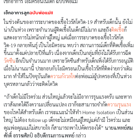
เช็กอาการ โอมิครอนในเด็ก ฉบับพ่อแม่
เช็กอาการลูก
ฉบับพ่อแม่!!
ในช่วงต้นของการระบาดของเชื้อไวรัสโควิด-19 สำหรับเด็กนั้น ยังไม่
น่าเป็นห่วง เพราะจำนวนผู้ติดเชื้อในเด็กมีไม่มาก และถึง
ติดเชื้อ
ก็
แสดงอาการไม่หนักเท่าผู้ใหญ่ แต่เมื่อการระบาดของเชื้อไวรัสโค
วิด-19 กลายพันธุ์ เป็นโอมิครอน พบว่า สถานการณ์เด็กที่ติดเชื้อเพิ่ม
ขึ้นมาตั้งแต่ปลายปีที่แล้ว เนื่องจากเด็กเป็นกลุ่มที่ยังไม่ได้รับการฉีด
วัคซีน
อีกเป็นจำนวนมาก เพราะวัคซีนสำหรับเด็กเพิ่งได้รับการอนุมัติ
เมื่อไม่นานมานี้ ประกอบกับโอมิครอนเป็นเชื้อไวรัสที่ติดง่ายกว่าเดิม
มาก ทำให้ในปัจจุบันเกิด
ความกังวลใจ
ต่อพ่อแม่ผู้ปกครองที่เป็นห่วง
บุตรหลานกลัวว่าจะติดโควิด
“ถ้าเด็กไม่มีโรคร่วม ส่วนใหญ่แล้วจะไม่มีอาการรุนแรงครับ และหาก
เราสังเกตได้ถึงความเปลี่ยนแปลง เราก็จะสามารถจำกัด
ความรุนแรง
ของโรคได้สำหรับเด็ก เราจะแนะนำให้ทำ Home Isolation เป็นส่วน
ใหญ่ ไม่ต้อง follow up เด็กจะไม่เหมือนผู้ใหญ่แต่ถ้ามี โรคร่วม และ
คุณพ่อคุณแม่ไม่สบายใจ ก็สามารถพาไปคัดกรองได้”
นายแพทย์สม
ศักดิ์ อรรฆศิลป์ อธิบดีกรมการแพทย์
กล่าว