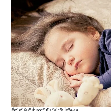
เด็กมีภูมิคุ้มกันในการรับมือกับไวรัส โควิด-19