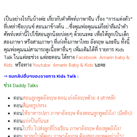
เป็นอย่างไรกันบ้างค่ะ เกี่ยวกับคำศัพท์ภาษาจีน เรื่อง “การแต่งตัว”
ที่เหล่าซือเบนซ์ สอนมาข้างต้น …ซึ่งคุณพ่อคุณแม่ก็อย่าลืมนำคำ
ศัพท์เหล่านี้ไปใช้สอนลูกน้อยบ่อยๆ ด้วยนะคะ เพื่อให้ลูกเป็นเด็ก
สองภาษา หรือสามภาษา ที่เก่งทั้งภาษาไทย อังกฤษ และจีน ทั้งนี้
คุณพ่อคุณแม่สามารถดูเนื้อหาอื่นๆ เพิ่มเติมได้ที่ รายการ Kids
Talk ในแต่ละช่วง แต่ละตอน ได้ทาง
Facebook Amarin baby &
Kids
หรือทาง
Youtube Amarin Baby & Kids
นะคะ
⇒ ชมคลิปอื่นๆของรายการ Kids Talk :
ช่วง Daddy Talks
ตอน
สอนลูกพูดอังกฤษ ตอน เก่งอังกฤษด้วย 4 เสาหลัก
ตอน
สีและรูปทรง
ตอน
ให้อาหารปลา ภาษาอังกฤษ ต้องสอนลูกพูดยังไง? (มีคลิป)
ตอน
แบ่งปันกันนะ
ตอน
ไปรับ ไปส่งลูกที่โรงเรียน ภาษาอังกฤษ ต้องพูดยังไง?
ตอน
พาลูกไปตัดผม ภาษาอังกฤษ ต้องสอนลูกพูดอย่างไร?