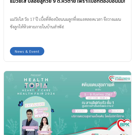
แม่วัยใส ปล่อยลูกวัย 9 ด.หิวตาย เพราะเบื่อที่ต้องป้อนนม!
แม่วัยใส วัย 17 ปี เบื่อที่ต้องป้อนนมลูกที่งอแงตลอดเวลา จึงวางแผน
ขังลูกให้หิวตายภายในบ้านลำพัง!
News & Event