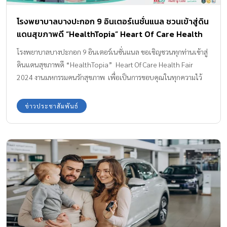
โรงพยาบาลบางปะกอก 9 อินเตอร์เนชั่นแนล ชวนเข้าสู่ดิน
แดนสุขภาพดี “HealthTopia” Heart Of Care Health
Fair 2024
โรงพยาบาลบางปะกอก 9 อินเตอร์เนชั่นแนล ขอเชิญชวนทุกท่านเข้าสู่
ดินแดนสุขภาพดี “HealthTopia” Heart Of Care Health Fair
2024 งานมหกรรมคนรักสุขภาพ เพื่อเป็นการขอบคุณในทุกความไว้
วางใจที่ให้เราดูแลตลอดเวลาที่ผ่านมา ภายใต้ Concept… Happy /
Healthy / Helpful Happy “ส่งมอบความสุข”​ ไปกับเสียงดนตรี หลาก
ข่าวประชาสัมพันธ์
หลายกิจกรรม​สุดสนุก ลุ้นรับของรางวัลสุดพิเศษและของสมนาคุณอีก
มากมาย Healthy “ส่งมอบสุขภาพดี”​ ไปกับสาระความรู้หลากหลาย
หัวข้อโดยแพทย์เฉพาะทาง และยังมีบริการตรวจสุขภาพ​เบื้องต้นไม่มี
ค่าใช้จ่าย นอกจากนี้ยังสามารถเลือกช็อปหลากหลายแพ็กเกจสุดคุ้ม ใน
ราคาสบายกระเป๋า Helpful “ส่งมอบความห่วงใย”​ ไปกับ “บางปะกอก
บอกรัก…ปันรักสู่ชุมชน” ซึ่งจะเป็นการนำรายได้ส่วนหนึ่ง นำไปสร้าง
ประโยชน์คืนสู่สังคม ​ ภายในงานสามารถเลือกช็อปแพ็กเกจสุดคุ้มราคา
สบายกระเป๋า ลดสูงสุดมากกว่า 70% ยิ่งซื้อยิ่งคุ้ม นอกจากนี้ยังมีบริการ
ตรวจสุขภาพเบื้องต้นโดยไม่มีค่าใช้จ่าย (จำนวนจำกัด) หลากหลาย