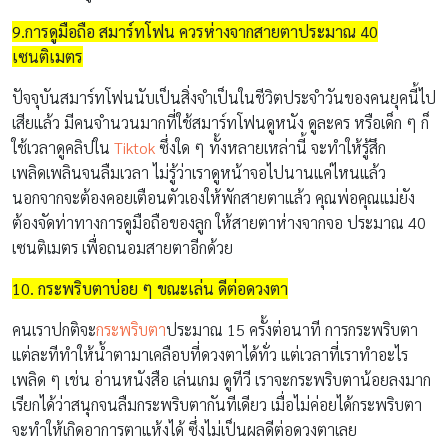
9.การดูมือถือ สมาร์ทโฟน ควรห่างจากสายตาประมาณ 40
เซนติเมตร
ปัจจุบันสมาร์ทโฟนนับเป็นสิ่งจำเป็นในชีวิตประจำวันของคนยุคนี้ไป
เสียแล้ว มีคนจำนวนมากที่ใช้สมาร์ทโฟนดูหนัง ดูละคร หรือเด็ก ๆ ก็
ใช้เวลาดูคลิปใน
Tiktok
ซึ่งใด ๆ ทั้งหลายเหล่านี้ จะทำให้รู้สึก
เพลิดเพลินจนลืมเวลา ไม่รู้ว่าเราดูหน้าจอไปนานแค่ไหนแล้ว
นอกจากจะต้องคอยเตือนตัวเองให้พักสายตาแล้ว คุณพ่อคุณแม่ยัง
ต้องจัดท่าทางการดูมือถือของลูก ให้สายตาห่างจากจอ ประมาณ 40
เซนติเมตร เพื่อถนอมสายตาอีกด้วย
10. กระพริบตาบ่อย ๆ ขณะเล่น ดีต่อดวงตา
คนเราปกติจะ
กระพริบตา
ประมาณ 15 ครั้งต่อนาที การกระพริบตา
แต่ละทีทำให้น้ำตามาเคลือบที่ดวงตาได้ทั่ว แต่เวลาที่เราทำอะไร
เพลิด ๆ เช่น อ่านหนังสือ เล่นเกม ดูทีวี เราจะกระพริบตาน้อยลงมาก
เรียกได้ว่าสนุกจนลืมกระพริบตากันทีเดียว เมื่อไม่ค่อยได้กระพริบตา
จะทำให้เกิดอาการตาแห้งได้ ซึ่งไม่เป็นผลดีต่อดวงตาเลย