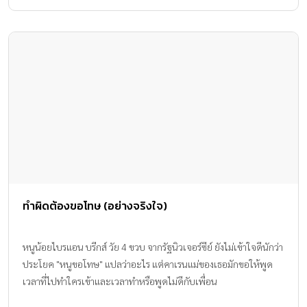
ทำผิดต้องขอโทษ (อย่างจริงใจ)
หนูน้อยไบรแอน บรีกส์ วัย 4 ขวบ จากรัฐนิวเจอร์ซีย์ ยังไม่เข้าใจดีนักว่า
ประโยค "หนูขอโทษ" แปลว่าอะไร แต่คาเรนแม่ของเธอมักขอให้พูด
เวลาที่ไปทำใครเข้าและเวลาทำหรือพูดไม่ดีกับเพื่อน