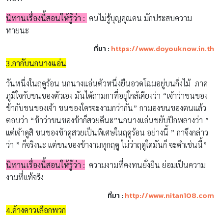
นิทานเรื่องนี้สอนให้รู้ว่า :
คนไม่รู้บุญคุณคน มักประสบความ
หายนะ
ที่มา :
https://www.doyouknow.in.th
3.กากับนกนางแอ่น
วันหนึ่งในฤดูร้อน นกนางแอ่นตัวหนึ่งยืนอวดโฉมอยู่บนกิ่งไม้ ภาค
ภูมิใจกับขนของตัวเอง มันได้ถามกาที่อยู่ใกล้เคียงว่า “เจ้าว่าขนของ
ข้ากับขนของเจ้า ขนของใครจะงามกว่ากัน” กามองขนของตนแล้ว
ตอบว่า “ข้าว่าขนของข้าก็สวยดีนะ”นกนางเเอ่นขยับปีกพลางว่า ”
เเต่เจ้าดูสิ ขนของข้าดูสวยเป็นพิเศษในฤดูร้อน อย่างนี้ ” กาจึงกล่าว
ว่า ” ก็จริงนะ เเต่ขนของข้างามทุกฤดู ไม่ว่าฤดูใดมันก็ จะดำเช่นนี้”
นิทานเรื่องนี้สอนให้รู้ว่า
:
ความงามที่คงทนยั่งยืน ย่อมเป็นความ
งามที่เเท้จริง
ที่มา :
http://www.nitan108.com
4.ค้างคาวเลือกพวก