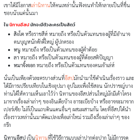
เขาได้มีโอกาส
เล่านิทาน
ให้คนเหล่านั้นฟังจนทำให้กลายเป็นที่ชื่น
ชอบนับแต่นั้นมา
ใน
นิทานอีสป
มักจะมีตัวละครเป็นสัตว์
สิงโต
หรือราชสีห์ หมายถึง หรือเป็นตัวแทนของผู้ที่มีอำนาจ
คนบุญหนักศักดิ์ใหญ่ ผู้ปกครอง
หนู
หมายถึง หรือเป็นตัวแทนของผู้ต่ำต้อย
ลา
หมายถึง หรือเป็นตัวแทนของผู้ที่ด้อยสติปัญญา
หมาจิ้งจอก
หมายถึง หรือเป็นตัวแทนของคนเจ้าเล่ห์
นั่นเป็นเพียงตัวละครบางส่วนที่
อีสป
มักนำมาใช้ดำเนินเรื่องราว และ
ได้มีการเปรียบเทียบในเชิงอุปมา อุปไมยเพื่อใช้สอน นักปราชญ์บาง
ท่านได้ให้ความเห็นเอาไว้ว่า นิทานของอีสปส่วนใหญ่มักมีเค้าโครง
มาจากเรื่องเล่าเก่าๆ ของอินเดียบ้าง อาระเบียบ้าง หรืออาจจะมาจาก
เปอร์เซีย ไม่ก็เป็นแถบดินแดนอื่นๆ ผสมผสานกัน โดยที่อีสปได้นำ
เรื่องราวเหล่านั้นมาดัดแปลงเพื่อเล่าใหม่ รวมถึงเรื่องเล่าเก่าๆ ของ
กรีก
นิทานอีสป
เป็น
นิทาน
ที่ใช้วิธีการแบบเล่าปากต่อปาก ไม่มีการจด