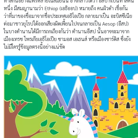
ทาสกันอย่างแพร่หลายในสมัยนั้น อาจกล่าวได้ว่า อีสป ก็เป็นทาสคน
หนึ่ง มีสมญานามว่า Ethiop (เอธิออป) หมายถึง คนผิวดำ เชื่อกัน
ว่าที่มาของชื่อมาจากชื่อประเทศเอธิโอเปีย กลายมาเป็น อะบิสซีเนีย
ต่อมาชาวยุโรปได้ออกเสียงผิดเพี้ยนไปจนกลายเป็น Aesop (อีสป)
ในบางตำนานได้มีการถกเถียงกันว่า ตำนานอีสป นั้นอาจจะมาจาก
เมืองเทรซ ไพรเกียเอธิโอเปีย ซามอส เอเธนส์ หรือเมืองซาร์ดิส ซึ่งยัง
ไม่มีใครรู้ข้อมูลตรงนี้อย่างแน่ชัด