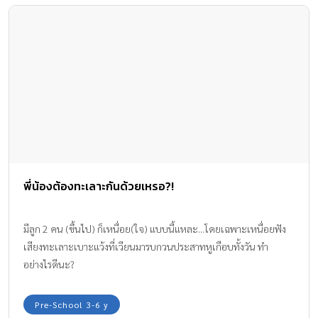
พี่น้องต้องทะเลาะกันด้วยเหรอ?!
มีลูก 2 คน (ขึ้นไป) ก็เหนื่อย(ใจ) แบบนี้แหละ...โดยเฉพาะเหนื่อยฟัง
เสียงทะเลาะเบาะแว้งที่เวียนมารบกวนประสาทหูเกือบทั้งวัน ทำ
อย่างไรดีนะ?
Pre-School 3-6 y