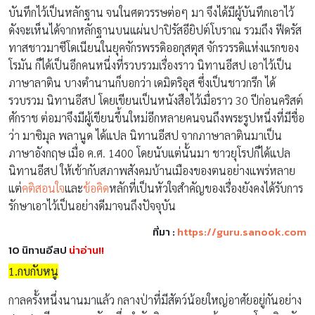
บันทึกไว้เป็นหลักฐาน จนในศตวรรษต่อๆ มา จึงได้มีผู้บันทึกเอาไว้
ดังจะเห็นได้จากหลักฐานบนแผ่นปาปิรัสอียิปต์โบราณ รวมถึง ฟีดรัส
ทาสชาวมาซีโดเนียนในยุคจักรพรรดิออกุสตุส จักรวรรดิแห่งแรกของ
โรมัน ก็ได้เป็นอีกคนหนึ่งที่รวบรวมเรื่องราว นิทานอีสป เอาไว้เป็น
ภาษาลาติน บางตำนานก็บอกว่า เดมิตริอุส ซึ่งเป็นชาวกรีก ได้
รวบรวม นิทานอีสป โดยเขียนเป็นหนังสือไว้เมื่อราว 30 ปีก่อนคริสต์
ศักราช ต่อมาจึงมีผู้เขียนขึ้นใหม่อีกหลายคนจนถึงพระรูปหนึ่งที่มีชื่อ
ว่า มาซิมุล พลานูด ได้แปล นิทานอีสป จากภาษาลาตินมาเป็น
ภาษาอังกฤษ เมื่อ ค.ศ. 1400 โดยนับแต่นั้นมา ชาวยุโรปก็ได้แปล
นิทานอีสป ให้เข้ากับสภาพสังคมบ้านเมืองของตนอย่างแพร่หลาย
แต่
คติสอนใจ
และ
ข้อคิด
หลักที่เป็นหัวใจสำคัญของเรื่องยังคงได้รับการ
รักษาเอาไว้เป็นอย่างดีมาจนถึงปัจจุบัน
ที่มา :
https://guru.sanook.com
10 นิทานอีสป
น่าอ่าน!!
1.กบกับหนู
กาลครั้งหนึ่งนานมาแล้ว กลางป่าที่มีสัตว์น้อยใหญ่อาศัยอยู่กันอย่าง