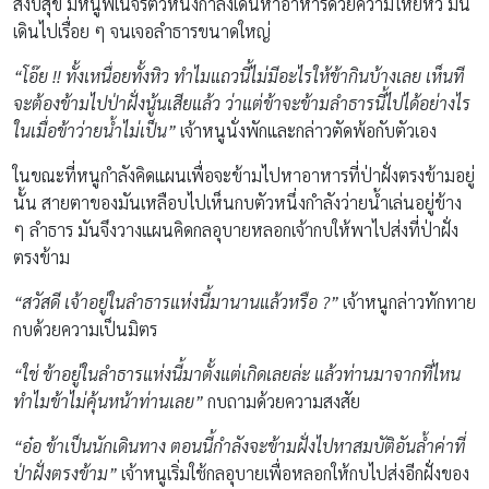
สงบสุข มีหนูพเนจรตัวหนึ่งกำลังเดินหาอาหารด้วยความโหยหิว มัน
เดินไปเรื่อย ๆ จนเจอลำธารขนาดใหญ่
“โอ๊ย !! ทั้งเหนื่อยทั้งหิว ทำไมแถวนี้ไม่มีอะไรให้ข้ากินบ้างเลย เห็นที
จะต้องข้ามไปป่าฝั่งนู้นเสียแล้ว ว่าแต่ข้าจะข้ามลำธารนี้ไปได้อย่างไร
ในเมื่อข้าว่ายน้ำไม่เป็น”
เจ้าหนูนั่งพักและกล่าวตัดพ้อกับตัวเอง
ในขณะที่หนูกำลังคิดแผนเพื่อจะข้ามไปหาอาหารที่ป่าฝั่งตรงข้ามอยู่
นั้น สายตาของมันเหลือบไปเห็นกบตัวหนึ่งกำลังว่ายน้ำเล่นอยู่ข้าง
ๆ ลำธาร มันจึงวางแผนคิดกลอุบายหลอกเจ้ากบให้พาไปส่งที่ป่าฝั่ง
ตรงข้าม
“สวัสดี เจ้าอยู่ในลำธารแห่งนี้มานานแล้วหรือ ?”
เจ้าหนูกล่าวทักทาย
กบด้วยความเป็นมิตร
“ใช่ ข้าอยู่ในลำธารแห่งนี้มาตั้งแต่เกิดเลยล่ะ แล้วท่านมาจากที่ไหน
ทำไมข้าไม่คุ้นหน้าท่านเลย”
กบถามด้วยความสงสัย
“อ๋อ ข้าเป็นนักเดินทาง ตอนนี้กำลังจะข้ามฝั่งไปหาสมบัติอันล้ำค่าที่
ป่าฝั่งตรงข้าม”
เจ้าหนูเริ่มใช้กลอุบายเพื่อหลอกให้กบไปส่งอีกฝั่งของ