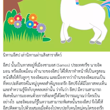
นิทานอีสป เล่านิทานผ่านสิงสาราสัตว์
อีสป นั้นเป็นทาสอยู่ที่เมืองซามอส (Samos) ประเทศกรีซ นายอิด
มอน หรือเอียดม็อน เจ้านายของอีสป ได้ให้เขาทำหน้าที่เป็นครูสอน
หนังสือให้กับลูกๆ ของอิดมอน และเนื่องจากว่าบ้านของอิดมอนเป็น
ที่พบปะสังสรรค์ในหมู่บุคคลสำคัญของกรีก อีสปจึงได้มีโอกาสพบเห็น
และทำความรู้จักกับบุคคลเหล่านั้น ว่ากันว่า อีสป มีความสามารถ
พิเศษในการมองคนด้วยการสังเกตรู้ได้โดยวิจารณญาณว่าใครเป็น
อย่างไร และอิดมอนก็รู้ในความสามารถพิเศษนั้นของอีสป จึงได้ให้
อีสปติดตามไปด้วยเสมอเมื่อต้องไปพบปะกับคนใหญ่คนโตของกรีก