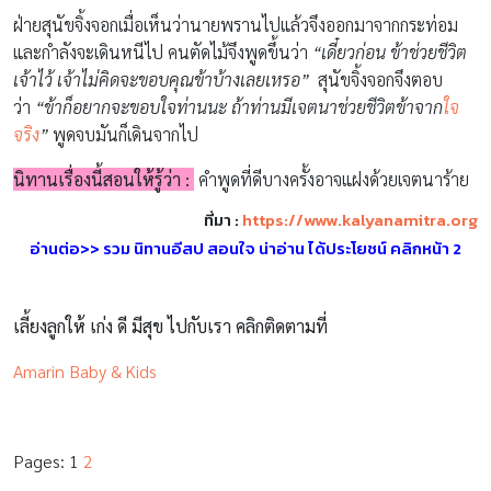
ฝ่ายสุนัขจิ้งจอกเมื่อเห็นว่านายพรานไปแล้วจึงออกมาจากกระท่อม
และกำลังจะเดินหนีไป คนตัดไม้จึงพูดขึ้นว่า
“เดี๋ยวก่อน ข้าช่วยชีวิต
เจ้าไว้ เจ้าไม่คิดจะขอบคุณข้าบ้างเลยเหรอ”
สุนัขจิ้งจอกจึงตอบ
ว่า
“ข้าก็อยากจะขอบใจท่านนะ ถ้าท่านมีเจตนาช่วยชีวิตข้าจาก
ใจ
จริง
”
พูดจบมันก็เดินจากไป
นิทานเรื่องนี้สอนให้รู้ว่า :
คำพูดที่ดีบางครั้งอาจแฝงด้วยเจตนาร้าย
ที่มา :
https://www.kalyanamitra.org
อ่านต่อ>> รวม นิทานอีสป สอนใจ น่าอ่าน ได้ประโยชน์ คลิกหน้า 2
เลี้ยงลูกให้ เก่ง ดี มีสุข ไปกับเรา คลิกติดตามที่
Amarin Baby & Kids
Pages:
1
2