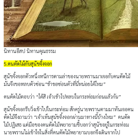
นิทานอีสป นิทานคุณธรรม
5.คนตัดไม้กับสุนัขจิ้งจอก
สุนัขจิ้งจอกตัวหนึ่งหนีการตามล่าของนายพรานมาเจอกับคนตัดไม้
มันจึงขอหลบตัวซ่อน
“ข้าขอซ่อนตัวที่นี่หน่อยได้ไหม”
คนตัดไม้ตอบว่า
“ได้สิ เจ้าเข้าไปหลบในกระท่อมก่อนแล้วกัน”
สุนัขจิ้งจอกรีบวิ่งเข้าไปในกระท่อม สักครู่นายพรานตามมาทันเจอคน
ตัดไม้จึงถามว่า
“เจ้าเห็นสุนัขจิ้งจอกผ่านมาทางนี้บ้างไหม”
คนตัด
ไม้ปฏิเสธ แต่มือของคนตัดไม้พยายามชี้บอกว่าสุนัขอยู่ในกระท่อม
นายพรานไม่เข้าใจในสิ่งที่คนตัดไม้พยายามบอกจึงเดินจากไป