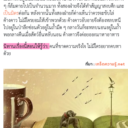
ๆ ก็ล้มตายไปเป็นจำนวนมาก ทั้งสองฝ่ายจึงได้ทำสัญญาสงบศึก และ
เป็นมิตร
ต่อกัน หลังจากนั้นทั้งสองฝ่ายก็ต่างเห็นว่าควรจะขับไล่
ค้างคาว ไม่มีใครยอมให้เข้าพวกด้วย ค้างคาวอับอายจึงต้องหลบหนี
ไปอยู่ในป่าลึกซ่อนตัวอยู่ในถ้ำมืด ๆ กลางวันก็จะหลบนอนอยู่ในถ้ำ
พอกลางคืนเมื่อสัตว์อื่นหลับนอน ค้างคาวจึงค่อยออกมาหาอาหาร
นิทานเรื่องนี้สอนให้รู้ว่า:
คนที่ขาดความจริงใจ ไม่มีใครอยากคบหา
ด้วย
ที่มา :
เกร็ดความรู้.net