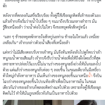
ดัก
หลังจากที่ตกลงกันเสร็จเรียบร้อย ทั้งคู่ก็ใช้เชือกผูกติดที่เท้าของตัวเอง
แล้วเจ้ากบจึงเริ่มว่ายน้ำไปเรื่อย ๆ จนมาถึงบริเวณกลางลำธาร มัน
รู้สึกเหนื่อยล้า ว่ายน้ำต่อไปไม่ไหว จึงขอหยุดพักสักครู่หนึ่ง
“แฮก ๆ ข้าขอหยุดพักหายใจสักครู่นะท่าน ข้าจะไม่ไหวแล้ว เหนื่อย
เหลือเกิน”
เจ้ากบกล่าวด้วยน้ำเสียงที่เหนื่อยล้า
แต่ทว่าไม่มีเสียงตอบรับจากเจ้าหนู มันจึงหันหลังกลับไปดูก็พบว่าเจ้า
หนูจมน้ำตายเสียแล้ว เจ้ากบจึงรีบว่ายน้ำต่อเพื่อให้ถึงฝั่งโดยเร็วที่สุด
เพราะหากปล่อยไว้แบบนี้ไม่นานร่างของหนูจะยิ่งถ่วงให้มันจมลงไป
ด้วย แต่แล้วร่างของหนูกลับค่อย ๆ ลอยขึ้น ในขณะเดียวกันมีเหยี่ยว
ตัวใหญ่กำลังหาอาหาร มันเห็นร่างของหนูลอยขึ้นมาเหนือ
น้ำ
จึงบิน
โฉบร่างของหนูลอยขึ้นไปบนท้องฟ้าเพื่อเป็นอาหารเย็น ในขณะ
เดียวกันร่างของเจ้ากบก็พลอยติดร่างแหไปด้วย เพราะทั้งคู่ใช้เชือกผูก
ติดกันไว้ ทำให้มันถูกเหยี่ยวจับกินเป็นอาหารไปด้วย