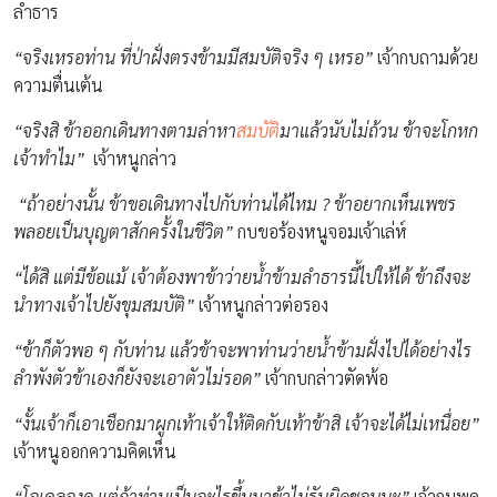
ลำธาร
“จริงเหรอท่าน ที่ป่าฝั่งตรงข้ามมีสมบัติจริง ๆ เหรอ”
เจ้ากบถามด้วย
ความตื่นเต้น
“จริงสิ ข้าออกเดินทางตามล่าหา
สมบัติ
มาแล้วนับไม่ถ้วน ข้าจะโกหก
เจ้าทำไม”
เจ้าหนูกล่าว
“ถ้าอย่างนั้น ข้าขอเดินทางไปกับท่านได้ไหม ? ข้าอยากเห็นเพชร
พลอยเป็นบุญตาสักครั้งในชีวิต”
กบขอร้องหนูจอมเจ้าเล่ห์
“ได้สิ แต่มีข้อแม้ เจ้าต้องพาข้าว่ายน้ำข้ามลำธารนี้ไปให้ได้ ข้าถึงจะ
นำทางเจ้าไปยังขุมสมบัติ”
เจ้าหนูกล่าวต่อรอง
“ข้าก็ตัวพอ ๆ กับท่าน แล้วข้าจะพาท่านว่ายน้ำข้ามฝั่งไปได้อย่างไร
ลำพังตัวข้าเองก็ยังจะเอาตัวไม่รอด”
เจ้ากบกล่าวตัดพ้อ
“งั้นเจ้าก็เอาเชือกมาผูกเท้าเจ้าให้ติดกับเท้าข้าสิ เจ้าจะได้ไม่เหนื่อย”
เจ้าหนูออกความคิดเห็น
“โอเคลองดู แต่ถ้าท่านเป็นอะไรขึ้นมาข้าไม่รับผิดชอบนะ”
เจ้ากบพูด