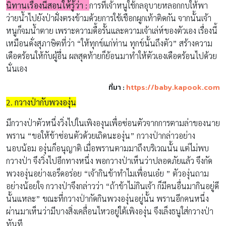
นิทานเรื่องนี้สอนให้รู้ว่า :
การที่เจ้าหนูใช้กลอุบายหลอกกบให้พา
ว่ายน้ำไปยังป่าฝั่งตรงข้ามด้วยการใช้เชือกผูกเท้าติดกัน จากนั้นเจ้า
หนูก็จมน้ำตาย เพราะความดื้อรั้นและความเจ้าเล่ห์ของตัวเอง เรื่องนี้
เหมือนดั่งสุภาษิตที่ว่า “ให้ทุกข์แก่ท่าน ทุกข์นั้นถึงตัว” สร้างความ
เดือดร้อนให้กับผู้อื่น ผลสุดท้ายก็ย้อนมาทำให้ตัวเองเดือดร้อนไปด้วย
นั่นเอง
ที่มา :
https://baby.kapook.com
2. กวางป่ากับพวงองุ่น
มีกวางป่าตัวหนึ่งวิ่งไปในเพิงองุนเพื่อซ่อนตัวจากการตามล่าของนาย
พราน “ขอให้ข้าซ่อนตัวด้วยเถิดนะองุ่น” กวางป่ากล่าวอย่าง
นอบน้อม องุ่นก็อนุญาติ เมื่อพรานตามมาถึงบริเวณนั้น แต่ไม่พบ
กวางป่า จึงวิ่งไปอีกทางหนึ่ง พอกวางป่าเห็นว่าปลอดภัยแล้ว จึงกัด
พวงองุ่นอย่างเอร็ดอร่อย “เจ้ากินข้าทำไมเพื่อนเอ๋ย ” ตัวองุ่นถาม
อย่างน้อยใจ กวางป่าจึงกล่าวว่า “ถ้าข้าไม่กินเจ้า ก็มีคนอื่นมากินอยู่ดี
นั้นแหละ” ขณะที่กวางป่ากัดกินพวงองุ่นอยู่นั้น พรานอีกคนหนึ่ง
ผ่านมาเห็นว่ามีบางสิ่งเคลื่อนไหวอยู่ใต้เพิงองุ่น จึงเล็งธนูใส่กวางป่า
ทันที