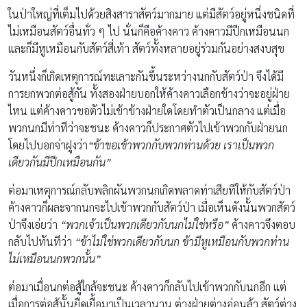
ในป่าใหญ่ที่เต็มไปด้วยสิงสาราสัตว์มากมาย แต่มีสัตว์อยู่หนึ่งชนิดที่
ไม่เหมือนสัตว์อื่นทั่ว ๆ ไป นั่นก็คือค้างคาว ค้างคาวมีปีกเหมือนนก
และก็มีหูเหมือนกับสัตว์สี่เท้า สัตว์ทั้งหลายอยู่ร่วมกันอย่างสงบสุข
วันหนึ่งก็เกิดเหตุการณ์ทะเลาะกันขึ้นระหว่างนกกับสัตว์ป่า จึงได้มี
การยกพวกต่อสู้กัน ทั้งสองฝ่ายบอกให้ค้างคาวเลือกข้างว่าจะอยู่ฝ่าย
ไหน แต่ค้างคาวขอตัวไม่เข้าข้างฝ่ายใดโดยทำตัวเป็นกลาง แต่เมื่อ
พวกนกมีท่าทีว่าจะชนะ ค้างคาวก็ประกาศตัวไปเข้าพวกกับฝ่ายนก
โดยไปบอกจ่าฝูงว่า
“ข้าขอเข้าพวกกับพวกท่านด้วย เราเป็นพวก
เดียวกันมีปีกเหมือนกัน”
ต่อมาเหตุการณ์กลับพลิกผันพวกนกเกิดพลาดท่าเสียทีให้กับสัตว์ป่า
ค้างคาวก็ผละจากนกจะไปเข้าพวกกับสัตว์ป่า เมื่อเห็นดังนั้นพวกสัตว์
ป่าจึงเอ่ยว่า
“พวกเจ้าเป็นพวกเดียวกับนกไม่ใช่หรือ”
ค้างคาวจึงตอบ
กลับไปทันทีว่า
“ข้าไม่ใช่พวกเดียวกับนก ข้ามีหูเหมือนกับพวกท่าน
ไม่เหมือนนกพวกนั้น”
ต่อมาเมื่อนกต่อสู้ใกล้จะชนะ ค้างคาวก็กลับไปเข้าพวกกับนกอีก แต่
เมื่อการต่อสู้นั้นยืดเยื้อมาเป็นเวลานาน ต่างฝ่ายต่างอ่อนล้า สัตว์ต่าง