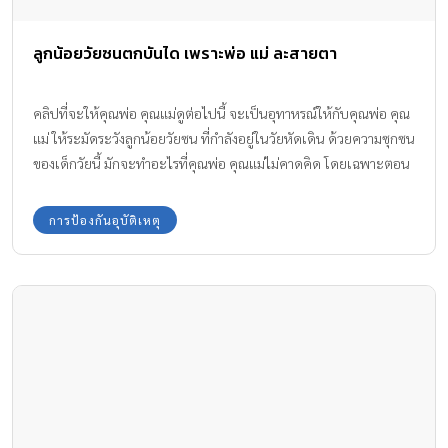
ลูกน้อยวัยซนตกบันได เพราะพ่อ แม่ ละสายตา
คลิปที่จะให้คุณพ่อ คุณแม่ดูต่อไปนี้ จะเป็นอุทาหรณ์ให้กับคุณพ่อ คุณ
แม่ ให้ระมัดระวังลูกน้อยวัยซน ที่กำลังอยู่ในวัยหัดเดิน ด้วยความซุกซน
ของเด็กวัยนี้ มักจะทำอะไรที่คุณพ่อ คุณแม่ไม่คาดคิด โดยเฉพาะตอน
เผลอ หรือไม่อยู่ในสายตา ทำให้พลาดพลั้งได้ เมื่อ ลูกตกบันได เช่นนี้
การป้องกันอุบัติเหตุ