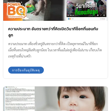
ความประมาท อันตรายกว่าที่คิดเปิดวินาทีช็อกที่นอนทับ
ลูก
ความประมาท เพียงชั่วครู่อันตรายกว่าที่คิด เปิดอุทาหรณ์วินาทีช็อก
เมื่อที่นอนใหญ่ล้มทับลูกน้อย ในเวลาที่แม่ไม่อยู่เพียงไม่นาน เกือบเกิด
เหตุร้ายที่น่าเศร้า
การป้องกันอุบัติเหตุ