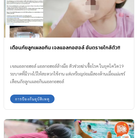
เตือนภัยลูกเผลอกิน เจลแอลกอฮอล์ อันตรายใกล้ตัว!!
เจลแอลกอฮอล์ แอลกอฮอล์ล้างมือ ตัวช่วยฆ่าเชื้อโรค ในยุคโควิด19
ระบาดที่มีวางไว้ให้สะดวกใช้งาน แต่เหรียญย่อมมีสองด้านเมื่อแม่แชร์
เตือนภัยลูกเผลอกินแอลกอฮอล์
การป้องกันอุบัติเหตุ