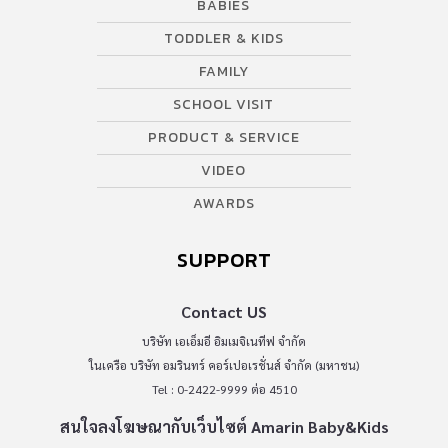
BABIES
รถยนต์ หากเกิดอุบัติเหตุขึ้นระหว่างการเดินทาง ควรติดตั้งคาร์ซีทและ
ให้ลูกนั่งคาร์ซีททุกครั้งที่ออกเดินทางเพื่อความปลอดภัย ทาง Amarin
TODDLER & KIDS
Baby & Kids ก็ขอแสดงความเสียใจกับครอบครัวนี้ด้วยที่ต้องเสีย
FAMILY
ลูกสาวตัวน้อยไปอย่างไม่มีวันกลับมา อ่านบทความที่น่าสนใจต่อ คลิก
SCHOOL VISIT
>> ติดตั้งคาร์ซีทให้เบบี๋อย่างถูกต้อง […]
PRODUCT & SERVICE
VIDEO
AWARDS
SUPPORT
Contact US
บริษัท เอเอ็มอี อิมเมจิเนทีฟ จำกัด
ในเครือ บริษัท อมรินทร์ คอร์เปอเรชั่นส์ จำกัด (มหาชน)
Tel : 0-2422-9999 ต่อ 4510
สนใจลงโฆษณากับเว็บไซต์ Amarin Baby&Kids