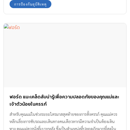
อุทาหรณ์ให้กับครอบครัวอื่นๆ อย่างไรได้บ้าง เช่น พ่อแม่ฝากลูกให้ตา
การป้องกันอุบัติเหตุ
ยายเลี้ยง แต่ไม่ค่อยมาหาลูก แต่วันหนึ่งจะรับลูกกลับไปเลี้ยงเอง
เป็นต้น
ฟอร์ด แนะเคล็ดลับน่ารู้เพื่อความปลอดภัยของคุณแม่และ
เจ้าตัวน้อยในครรภ์
สำหรับคุณแม่ในช่วงระยะไตรมาสสุดท้ายของการตั้งครรภ์ คุณแม่ควร
หลีกเลี่ยงการขับรถและเดินทางคนเดียวหากมีความจำเป็นต้องเดิน
ทาง คุณแม่ควรนั่งที่เบาะหลัง ซึ่งเป็นตำแหน่งที่ปลอดภัยมากที่สุดใน