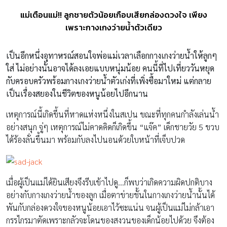
แม่เตือนแม่!! ลูกชายตัวน้อยเกือบเสียกล่องดวงใจ เพียง
เพราะกางเกงว่ายน้ำตัวเดียว
เป็นอีกหนึ่งอุทาหรณ์สอนใจพ่อแม่เวลาเลือกกางเกงว่ายน้ำให้ลูกๆ
ใส่ ไม่อย่างนั้นอาจได้ลงเอยแบบหนุ่มน้อย คนนี้ที่ไปเที่ยววันหยุด
กับครอบครัวพร้อมกางเกงว่ายน้ำตัวเก่งที่เพิ่งซื้อมาใหม่ แต่กลาย
เป็นเรื่องสยองในชีวิตของหนูน้อยไปอีกนาน
เหตุการณ์นี้เกิดขึ้นที่หาดแห่งหนึ่งในสเปน ขณะที่ทุกคนกำลังเล่นน้ำ
อย่างสนุก จู่ๆ เหตุการณ์ไม่คาดคิดก็เกิดขึ้น “แจ๊ค” เด็กชายวัย 5 ขวบ
ได้ร้องลั่นขึ้นมา พร้อมกับลงไปนอนด้วยใบหน้าที่เจ็บปวด
เมื่อผู้เป็นแม่ได้ยินเสียงจึงรีบเข้าไปดู…ก็พบว่าเกิดความผิดปกติบาง
อย่างกับกางเกงว่ายน้ำของลูก เมื่อตาข่ายชั้นในกางเกงว่ายน้ำนั้นได้
พันกับกล่องดวงใจของหนูน้อยเอาไว้ซะแน่น จนผู้เป็นแม่ไม่กล้าเอา
กรรไกรมาตัดเพราะกลัวจะโดนของสงวนของเด็กน้อยไปด้วย จึงต้อง