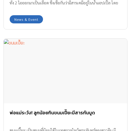
ทั้ง 2 ไอออกมาเป็นเลือด ซึ่งเชื่อกันว่ามีสารเคมีอยู่ในน้ำแอปเปิ้ล โดย
น้องสาวตัวน้อยดื่มน้ำผลไม้นี้ก่อนแล้วมีอาการป่วยขึ้นมาทันที
News & Event
พ่อแม่ระวัง! ลูกน้อยกินขนมเปี๊ยะมีสารกันบูด
ขนมเปี๊ยะ เป็นขนมที่นิยมใช้ในเทศกาลไหว้พระจันทร์ของชาวจีน มี