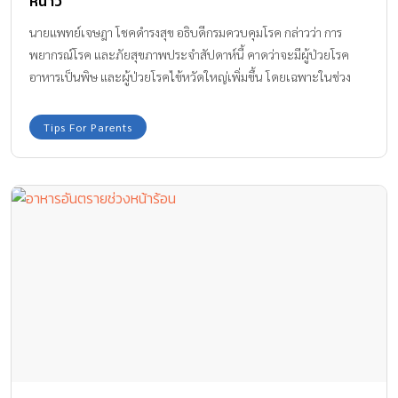
หนาว
นายแพทย์เจษฎา โชคดำรงสุข อธิบดีกรมควบคุมโรค กล่าวว่า การ
พยากรณ์โรค และภัยสุขภาพประจำสัปดาห์นี้ คาดว่าจะมีผู้ป่วยโรค
อาหารเป็นพิษ และผู้ป่วยโรคไข้หวัดใหญ่เพิ่มขึ้น โดยเฉพาะในช่วง
หน้าหนาว จึงอยากเตือนทุกครอบครัวให้ระวัง โรคที่มากับหน้าหนาว นี้
ด้วย
Tips For Parents