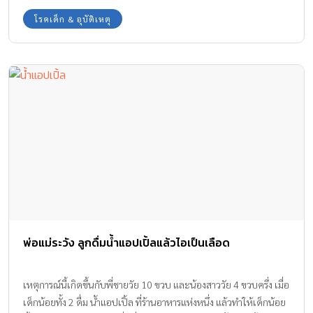
ทีมงาน Amarin Baby & Kids จะพาไปทำความรู้จักกับโรคอาหารเป็น
โรคเด็ก & อุบัติเหตุ
พิษกันค่ะ
พ่อแม่ระวัง ลูกดื่มน้ำแอปเปิ้ลแล้วไอเป็นเลือด
เหตุการณ์นี้เกิดขึ้นกับพี่ชายวัย 10 ขวบ และน้องสาววัย 4 ขวบครึ่ง เมื่อ
เด็กน้อยทั้ง 2 ดื่ม น้ำแอปเปิ้ล ที่ร้านอาหารแห่งหนึ่ง แล้วทำให้เด็กน้อย