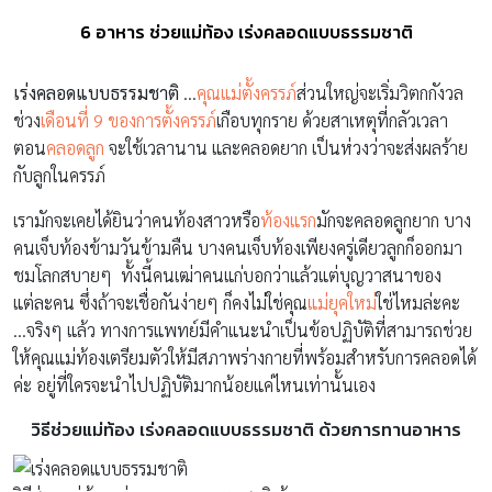
6 อาหาร ช่วยแม่ท้อง เร่งคลอดแบบธรรมชาติ
เร่งคลอดแบบธรรมชาติ
…
คุณแม่ตั้งครรภ์
ส่วนใหญ่จะเริ่มวิตกกังวล
ช่วง
เดือนที่ 9 ของการตั้งครรภ์
เกือบทุกราย ด้วยสาเหตุที่กลัวเวลา
ตอน
คลอดลูก
จะใช้เวลานาน และคลอดยาก เป็นห่วงว่าจะส่งผลร้าย
กับลูกในครรภ์
เรามักจะเคยได้ยินว่าคนท้องสาวหรือ
ท้องแรก
มักจะคลอดลูกยาก บาง
คนเจ็บท้องข้ามวันข้ามคืน บางคนเจ็บท้องเพียงครู่เดียวลูกก็ออกมา
ชมโลกสบายๆ ทั้งนี้คนเฒ่าคนแก่บอกว่าแล้วแต่บุญวาสนาของ
แต่ละคน ซึ่งถ้าจะเชื่อกันง่ายๆ ก็คงไม่ใช่คุณ
แม่ยุคใหม่
ใช่ไหมล่ะคะ
…จริงๆ แล้ว ทางการแพทย์มีคำแนะนำเป็นข้อปฏิบัติที่สามารถช่วย
ให้คุณแม่ท้องเตรียมตัวให้มีสภาพร่างกายที่พร้อมสำหรับการคลอดได้
ค่ะ อยู่ที่ใครจะนำไปปฏิบัติมากน้อยแค่ไหนเท่านั้นเอง
วิธีช่วยแม่ท้อง เร่งคลอดแบบธรรมชาติ ด้วยการทานอาหาร