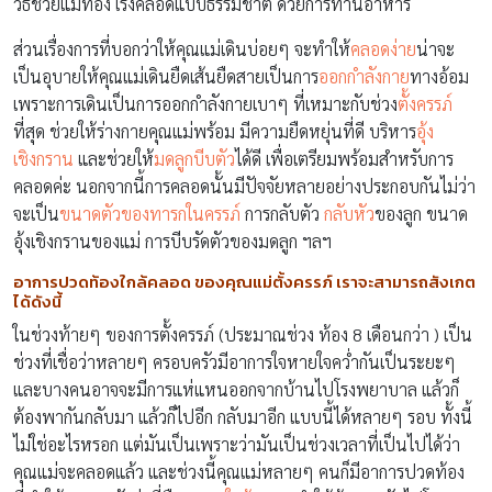
วิธีช่วยแม่ท้อง เร่งคลอดแบบธรรมชาติ ด้วยการทานอาหาร
ส่วนเรื่องการที่บอกว่าให้คุณแม่เดินบ่อยๆ จะทำให้
คลอดง่าย
น่าจะ
เป็นอุบายให้คุณแม่เดินยืดเส้นยืดสายเป็นการ
ออกกำลังกาย
ทางอ้อม
เพราะการเดินเป็นการออกกำลังกายเบาๆ ที่เหมาะกับช่วง
ตั้งครรภ์
ที่สุด ช่วยให้ร่างกายคุณแม่พร้อม มีความยืดหยุ่นที่ดี บริหาร
อุ้ง
เชิงกราน
และช่วยให้
มดลูกบีบตัว
ได้ดี เพื่อเตรียมพร้อมสำหรับการ
คลอดค่ะ นอกจากนี้การคลอดนั้นมีปัจจัยหลายอย่างประกอบกันไม่ว่า
จะเป็น
ขนาดตัวของทารกในครรภ์
การกลับตัว
กลับหัว
ของลูก ขนาด
อุ้งเชิงกรานของแม่ การบีบรัดตัวของมดลูก ฯลฯ
อาการปวดท้องใกล้คลอด ของคุณแม่ตั้งครรภ์ เราจะสามารถสังเกต
ได้ดังนี้
ในช่วงท้ายๆ ของการตั้งครรภ์ (ประมาณช่วง ท้อง 8 เดือนกว่า ) เป็น
ช่วงที่เชื่อว่าหลายๆ ครอบครัวมีอาการใจหายใจคว่ำกันเป็นระยะๆ
และบางคนอาจจะมีการแห่แหนออกจากบ้านไปโรงพยาบาล แล้วก็
ต้องพากันกลับมา แล้วก็ไปอีก กลับมาอีก แบบนี้ได้หลายๆ รอบ ทั้งนี้
ไม่ใช่อะไรหรอก แต่มันเป็นเพราะว่ามันเป็นช่วงเวลาที่เป็นไปได้ว่า
คุณแม่จะคลอดแล้ว และช่วงนี้คุณแม่หลายๆ คนก็มีอาการปวดท้อง