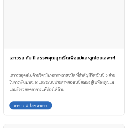
เสาวรส กับ 11 สรรพคุณสุดเริ่ดเพื่อแม่และลูกโดยเฉพาะ!
เสาวรสอุดมไปด้วยวิตามินหลากหลายชนิด ที่สำคัญมีวิตามินบี 6 ช่วย
ในการพัฒนาสมองและระบบประสาทของเบบี๋ขณะอยู่ในท้องคุณแม่
แถมยังช่วยลดอาการแพ้ท้องได้ด้วย
อาหาร & โภชนาการ