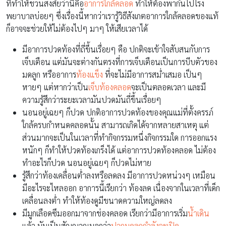
ที่ทำให้ชวนสงสัยว่านี่คือ
อาการใกล้คลอด
ทำให้ต้องพากันไปโรง
พยาบาลบ่อยๆ ซึ่งเรื่องนี้หากว่าเรารู้วิธีสังเกตอาการใกล้คลอดของแท้
ก็อาจจะช่วยให้ไม่ต้องไปๆ มาๆ ให้เสียเวลาได้
มีอาการปวดท้องที่ถี่ขึ้นเรื่อยๆ คือ ปกติจะเข้าใจสับสนกับการ
เจ็บเตือน แต่มันจะต่างกันตรงที่การเจ็บเตือนเป็นการบีบตัวของ
มดลูก หรืออาการ
ท้องแข็ง
ที่จะไม่มีอาการสม่ำเสมอ เป็นๆ
หายๆ แต่หากว่าเป็น
เจ็บท้องคลอด
จะเป็นตลอดเวลา และมี
ความรู้สึกว่าระยะเวลามันปวดมันถี่ขึ้นเรื่อยๆ
นอนอยู่เฉยๆ ก็ปวด ปกติอาการปวดท้องของคุณแม่ที่ตั้งครรภ์
ใกล้ครบกำหนดคลอดนั้น สามารถเกิดได้จากหลายสาเหตุ แต่
ส่วนมากจะเป็นในเวลาที่ทำกิจกรรมหนึ่งกิจกรรมใด การออกแรง
หนักๆ ก็ทำให้ปวดท้องเกร็งได้ แต่อาการปวดท้องคลอด ไม่ต้อง
ทำอะไรก็ปวด นอนอยู่เฉยๆ ก็ปวดไม่หาย
รู้สึกว่าท้องเคลื่อนต่ำลงหรือลดลง มีอาการปวดหน่วงๆ เหมือน
มีอะไรจะไหลออก อาการนี้เรียกว่า ท้องลด เนื่องจากในเวลาที่เด็ก
เคลื่อนลงต่ำ ทำให้ท้องดูมีขนาดความใหญ่ลดลง
มีมูกเลือดซึมออกมาจากช่องคลอด เรียกว่ามีอาการเริ่ม
น้ำเดิน
แล้ว มันเป็นสัญญาณบอกว่า
ปากมดลูกกำลังจะเปิด