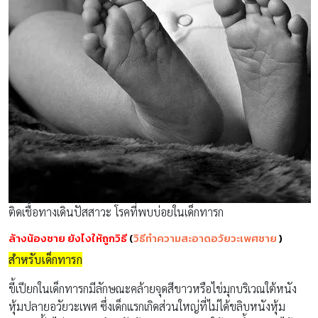
ติดเชื้อทางเดินปัสสาวะ โรคที่พบบ่อยในเด็กทารก
ล้างน้องชาย ยังไงให้ถูกวิธี
(
วิธีทำความสะอาดอวัยวะเพศชาย
)
สำหรับเด็กทารก
ขี้เปียกในเด็กทารกมีลักษณะคล้ายจุดสีขาวหรือไข่มุกบริเวณใต้หนัง
หุ้มปลายอวัยวะเพศ ซึ่งเด็กแรกเกิดส่วนใหญ่ที่ไม่ได้ขลิบหนังหุ้ม