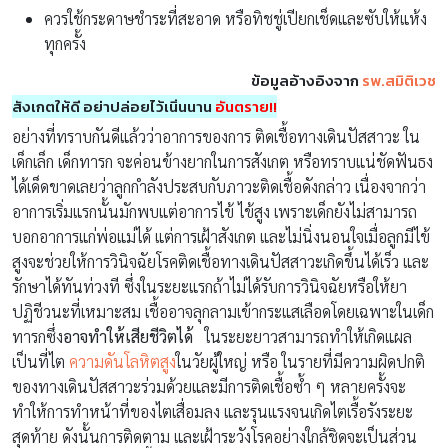
ควรใช้กระดาษชำระที่สะอาด หรือทิชชู่เปียกเช็ดและซับให้แห้ง
ทุกครั้ง
ข้อมูลอ้างอิงจาก
รพ.สมิติเวช
สังเกตให้ดี อย่าปล่อยไว้เนิ่นนาน
อันตราย!!
อย่างที่ทราบกันดีแล้วว่าอาการของการ ติดเชื้อทางเดินปัสสาวะ ใน
เด็กเล็ก เด็กทารก จะค่อนข้างยากในการสังเกต หรือทราบแน่ชัดฟันธง
ได้เด็ดขาดเลยว่าลูกกำลังประสบกับภาวะติดเชื้อดังกล่าว เนื่องจากว่า
อาการเริ่มแรกนั้นมักพบแต่อาการไข้ ไข้สูง เพราะเด็กยังไม่สามารถ
บอกอาการแก่พ่อแม่ได้ แต่การเฝ้าสังเกต และไม่นิ่งนอนใจเมื่อลูกมีไข้
สูงจะช่วยให้การวินิจฉัยโรคติดเชื้อทางเดินปัสสาวะเกิดขึ้นได้เร็ว และ
รักษาได้ทันท่วงที ซึ่ง
ในระยะแรกถ้าไม่ได้รับการวินิจฉัยหรือให้ยา
ปฏิชีวนะที่เหมาะสม เชื้ออาจลุกลามเข้ากระแสเลือดโดยเฉพาะในเด็ก
ทารกซึ่ง
อาจทำให้เสียชีวิตได้
ในระยะยาวสามารถทำให้เกิดแผล
เป็นที่ไต
ความดันโลหิตสูง
ในวัยผู้ใหญ่ หรือ ในรายที่มีความผิดปกติ
ของทางเดินปัสสาวะร่วมด้วยและมีการติดเชื้อซ้ำ ๆ หลายครั้งจะ
ทำให้การทำหน้าที่ของไตเสื่อมลง และรุนแรงจนเกิดไตเรื้อรังระยะ
สุดท้าย ดังนั้นการติดตาม และเฝ้าระวังโรคอย่างใกล้ชิดจะเป็นส่วน