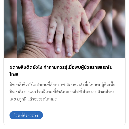
ฝีดาษลิงติดยังไง คำถามควรรู้เมื่อพบผู้ป่วยรายแรกใน
ไทย!
ฝีดาษลิงติดยังไง คำถามที่ต้องการคำตอบด่วน! เมื่อไทยพบผู้ติดเชื้อ
ฝีดาษลิง รายแรก โรคฝีดาษ ที่กำลังระบาดไปทั่วโลก น่ากลัวแค่ไหน
เคย ปลูกฝี แล้วจะรอดไหมนะ
โรคที่ต้องระวัง