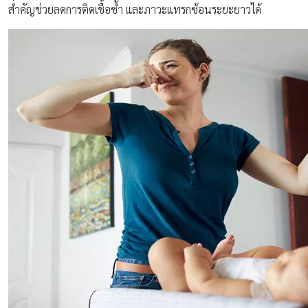
สำคัญช่วยลดการติดเชื้อซ้ำ และภาวะแทรกซ้อนระยะยาวได้