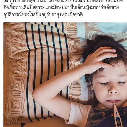
เด็กที่พบบ่อยที่สุด ประมาณร้อยละ 3-7 ในเด็กที่มีไข้จะพบว่าเป็นโรค
ติดเชื้อทางเดินปัสสาวะ และมักพบมากในเด็กหญิงมากกว่าเด็กชาย
อุบัติการณ์ของโรคขึ้นอยู่กับอายุ เพศ เชื้อชาติ