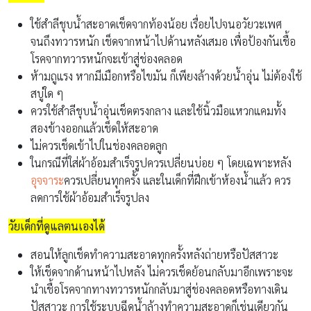
ใช้สำลีชุบน้ำสะอาดเช็ดจากท้องน้อย เรื่อยไปจนอวัยวะเพศ
จนถึงทวารหนัก เช็ดจากหน้าไปด้านหลังเสมอ เพื่อป้องกันเชื้อ
โรคจากทวารหนักจะเข้าสู่ช่องคลอด
ห้ามถูแรง หากมีเมือกหรือไขมัน ก็เพียงล้างด้วยน้ำอุ่น ไม่ต้องใช้
สบู่ใด ๆ
ควรใช้สำลีชุบน้ำอุ่นเช็ดตรงกลาง และใช้นิ้วมือแหวกแคมทั้ง
สองข้างออกแล้วเช็ดให้สะอาด
ไม่ควรเช็ดเข้าไปในช่องคลอดลูก
ในกรณีที่ใส่ผ้าอ้อมสำเร็จรูปควรเปลี่ยนบ่อย ๆ โดยเฉพาะหลัง
อุจจาระ
ควรเปลี่ยนทุกครั้ง และในเด็กที่ฝึกเข้าห้องน้ำแล้ว ควร
ลดการใช้ผ้าอ้อมสำเร็จรูปลง
วัยเด็กที่ดูแลตนเองได้
สอนให้ลูกเช็ดทำความสะอาดทุกครั้งหลังถ่ายหรือปัสสาวะ
ให้เช็ดจากด้านหน้าไปหลัง ไม่ควรเช็ดย้อนกลับมาอีกเพราะจะ
นำเชื้อโรคจากทางทวารหนักกลับมาสู่ช่องคลอดหรือทางเดิน
ปัสสาวะ การใช้ระบบฉีดน้ำล้างทำความสะอาดก็เช่นเดียวกัน