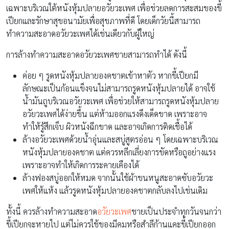
เฉพาะบริเวณใต้หนังหุ้มปลายอวัยวะเพศ เพื่อช่วยลดการสะสมของขี้
เปียกและรักษาสุขอนามัยเพื่อสุขภาพที่ดี โดยเด็กวัยนี้สามารถ
ทำความสะอาดอวัยวะเพศได้เช่นเดียวกับผู้ใหญ่
การล้างทำความสะอาดอวัยวะเพศชายสามารถทำได้ ดังนี้
ค่อย ๆ รูดหนังหุ้มปลายองคชาตเข้าหาตัว หากขี้เปียกมี
ลักษณะเป็นก้อนแข็งจนไม่สามารถรูดหนังหุ้มปลายได้ อาจใช้
น้ำมันถูบริเวณอวัยวะเพศ เพื่อช่วยให้สามารถรูดหนังหุ้มปลาย
อวัยวะเพศได้ง่ายขึ้น แต่ห้ามออกแรงดึงเด็ดขาด เพราะอาจ
ทำให้รู้สึกเจ็บ ผิวหนังฉีกขาด และอาจเกิดการติดเชื้อได้
ล้างอวัยวะเพศด้วยน้ำอุ่นและสบู่สูตรอ่อน ๆ โดยเฉพาะบริเวณ
หนังหุ้มปลายองคชาต แต่ควรหลีกเลี่ยงการขัดหรือถูอย่างแรง
เพราะอาจทำให้เกิดการระคายเคืองได้
ล้างฟองสบู่ออกให้หมด จากนั้นใช้ผ้าขนหนูสะอาดซับอวัยวะ
เพศให้แห้ง แล้วรูดหนังหุ้มปลายองคชาตกลับลงไปเช่นเดิม
ทั้งนี้ ควรล้างทำความสะอาด
อวัยวะเพศ
ชายเป็นประจำทุกวันจนกว่า
ขี้เปียกจะหายไป แต่ไม่ควรใช้ของมีคมหรือสำลีก้านแคะขี้เปียกออก