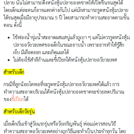
ปลาย นั้นไม่สามารถดึงหนังหุ้มปลายองคชาตให้เปิดขึ้นจนสุดได้
โดยเด็กแต่ละคนก็อาจแตกต่างกันไป แต่มักสามารถรูดหนังหุ้มปลาย
ได้จนสุดเมื่อมีอายุประมาณ 5 ปี โดยสามารถทำความสะอาดตามขั้น
ตอน ดังนี้
ใช้ฟองน้ำจุ่มน้ำสะอาดผสมสบู่แล้วถูเบา ๆ แต่ไม่ควรรูดหนังหุ้ม
ปลายอวัยวะเพศของเด็กในขณะอาบน้ำ เพราะอาจทำให้รู้สึก
เจ็บ มีเลือดออก และเกิดแผลได้
ไม่ต้องใช้สำลีก้านแคะขี้เปียกใต้หนังหุ้มปลายอวัยวะเพศ
สำหรับเด็ก
กรณีที่ลูกน้อยโตพอที่จะรูดหนังหุ้มปลายอวัยวะเพศได้แล้ว การ
ทำความสะอาดบริเวณใต้หนังหุ้มปลายองคชาตจะช่วยลดปริมาณ
ของ
ขี้เปียก
ได้
สำหรับเด็กวัยรุ่น
เมื่อเด็กเริ่มเข้าสู่วัยแรกรุ่นหรือวัยเจริญพันธ์ุ พ่อแม่ควรสอนวิธี
ทำความสะอาดอวัยวะเพศอย่างถูกวิธีและทำเป็นประจำทุกวัน โดย