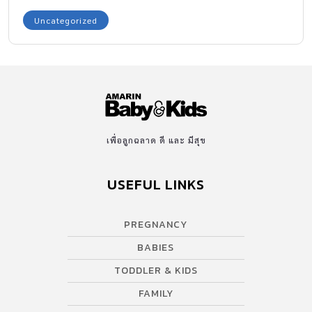
ยากประมาณ 400 ล้านคนทั่วโลก1 โดยกว่า 3.5 ล้านคนเป็นผู้ป่วยใน
Uncategorized
ประเทศไทย แต่มีเพียง 20,000 คน2 เท่านั้นที่ได้รับการวินิจฉัยและ
เข้าสู่กระบวนการรักษาอย่างถูกวิธี และ โรคหนึ่งที่น่าสนใจในกลุ่มโรค
หายากนั้นคือ โรคโกเช่ร์ (Gaucher Disease) ที่เกิดการความผิดปกติ
ทางพันธุกรรมชนิดหนึ่ง ซึ่งผู้ป่วย จะมีอาการเช่น อยู่ดีๆก็เกล็ดเลือดต่ำ
บางคนมาด้วยอวัยวะภายใน เช่น ตับโต ม้ามโต และที่น่ากังวลใจคือ
บางคนเป็นตั้งแต่เด็ก แต่ไม่ได้รับการวินิจฉัยตั้งแต่ต้น เพราะกลุ่มโรค
เหล่านี้ ต้องใช้เวลาในการตรวจและวินิจฉัย เพราะ เด็กมักป่วยเหมือน
เพื่อลูกฉลาด ดี และ มีสุข
โรคทั่วๆไป แต่เป็นซ้ำไม่หายขาด ต้องใช้เครื่องมือที่ล้ำสมัย เพื่อถอด
ลำดับสารพันธุกรรมได้ทั้งจีโนมในเวลาอันรวดเร็ว ที่เป็นสาเหตุหลัก
USEFUL LINKS
ของกลุ่มโรคหายาก และจะสามารถรักษาที่ตรงเหตุอย่างทันท่วงที ทำให้
ผู้ป่วยมีโอกาสรอดชีวิตและมีคุณภาพชีวิตดีขึ้นได้ วันนี้เราได้มีโอกาส
PREGNANCY
ได้พูดคุยกับคุณหมอศ.นพ.วรศักดิ์ โชติเลอศักดิ์ ผู้อำนวยการศูนย์
เชี่ยวชาญเฉพาะทางด้านเวชพันธุศาสตร์ จุฬาลงกรณ์มหาวิทยาลัยมา
BABIES
ทำความรู้จัก โรคโกเช่ร์ (Gaucher Disease) กันค่ะ กลุ่มโรคหายาก
TODDLER & KIDS
โรคโกเช่ร์ (Gaucher […]
FAMILY