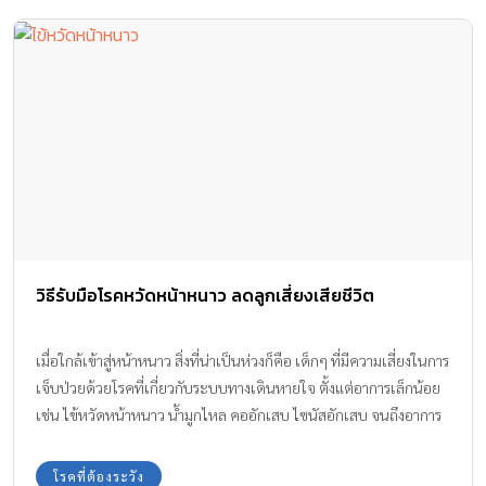
วิธีรับมือโรคหวัดหน้าหนาว ลดลูกเสี่ยงเสียชีวิต
เมื่อใกล้เข้าสู่หน้าหนาว สิ่งที่น่าเป็นห่วงก็คือ เด็กๆ ที่มีความเสี่ยงในการ
เจ็บป่วยด้วยโรคที่เกี่ยวกับระบบทางเดินหายใจ ตั้งแต่อาการเล็กน้อย
เช่น ไข้หวัดหน้าหนาว น้ำมูกไหล คออักเสบ ไซนัสอักเสบ จนถึงอาการ
รุนแรง เช่น หลอดลมอักเสบ และปอดอักเสบ ที่อาจเกิดขึ้นได้ทุกเมื่อ
โรคที่ต้องระวัง