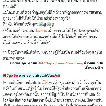
แถมได้เอฟเฟกต์ กรวยไตบวม ต้องติดตามอาการยัน 1 ขวบ ถึงจะ
หายปกติ
แม่ได้แต่โทษตัวเอง ว่าดูแลลูกไม่ดี หลังจากที่ลูกออกจากรพ พยายาม
ทุกอย่าง ไม่ให้เจ็บไม่ให้ป่วย กลัวต้องห่างลูกอีก
ที่สุดในชีวิตแล้วจริงๆค่ะ
**น้องติดเชื้อทางเดิน
ปัสสาวะ
เนื่องจาก แม่ไม่ได้รูดปลายจู๋เพื่อล้าง
เลยทำให้เกิดการหมักหมมและติดเชื้อได้(ไม่ได้เกิดขึ้นกับเด็กทุกคน
มันเป็นแค่ความเสี่ยงที่ทำให้เกิด)
***ปัจจุบันหายดีแล้วค้าบ แต่ปลายจู๋ยังไม่เปิด หมอให้ระวังๆ และให้
ยามาทาตลอด
ขอขอบคุณ คุณแม่
Kib”Napapraew Chomrung
ที่ร่วมแบ่งปัน
เรื่องราวดี ๆ
มีไข้สูง ซึม
อาการอาจไม่ใช่แค่เป็น
หวัด!!
โดยปกติเมื่อทารกไม่สบาย
มีไข้
คุณพ่อคุณแม่คงต้องนึกถึงว่าลูกเป็น
หวัดกันเป็นแน่ แต่รู้หรือไม่ว่าการมีไข้สูง ซึมใช่ว่าจะเป็นเพียงอาการ
แสดงของโรคหวัดเท่านั้น อาการไข้สูงก็เป็นอีกหนึ่งอาการที่แสดงถึง
โรคติดเชื้อทางเดินปัสสาวะ
ซึ่งเป็นโรคของระบบทางเดินปัสสาวะใน