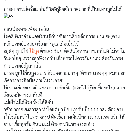
ประสบการณ์ครั้งแรกในชีวิตที่รู้สึกเจ็บปวดมาก ที่เป็นแทนลูกไม่ได้
ตอนน้องอายุเพียง 16วัน
โชคดี ที่เราอ่านและเรียนรู้เกี่ยวกับการเลี้ยงเด็กทารก มาเยอะ(ตาม
หลักแพทย์แหละ) เรื่องการดูแลเมื่อเป็นไข้
อยู่ดีๆ ลูกมีไข้
ไข้สูง
ตัวแดง ซึมๆ ตัดสินใจพาหาหมอทันที ไม่รอ ไม่
กินยาใดๆ เพราะลูกพึ่ง16วัน เด็กทารกไม่ควรกินยาเอง ต้องกินภาย
ตามแพทย์สั่งเท่านั้น
มารพ ลูกไข้ขึ้นสูง 38.6 ตัวแดงลายมากๆ (ตัวลายแดงๆๆ หมอบอก
เกิดจากการติดเชื้อภายในร่างกาย)
ได้เจาะเลือดตรวจฉี่ ผลออก มา ติดเชื้อ (แต่ยังไม่รู้ติดเชื้ออะไร ) หมอ
สั่งแอดมิด nicu ทันที
แม่เฝ้าไม่ได้ด้วย ร้องไห้สิคับ
กลัวมากกก สงสารลูก ทำได้แต่มาเยี่ยมทุกวัน ปั๊มนมมาส่ง ต้องเจาะ
น้ำไขสันหลังไปตรวจสรุป ติดเชื้อทางเดินปัสสาวะ นอนรพ 8วัน ให้
ยาฆ่าเชื้อทุกวัน กินนมแม่ ด้วยการกินขวด (งดเต้า)