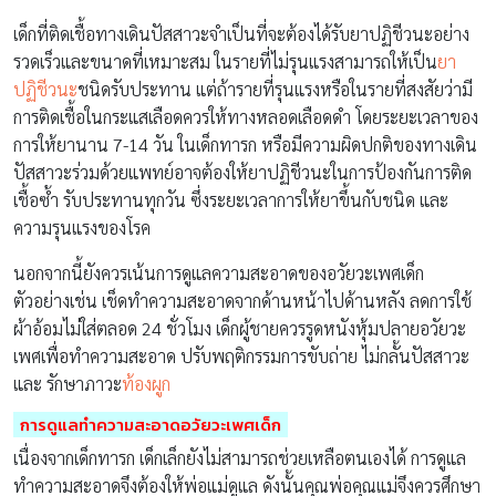
เด็กที่ติดเชื้อทางเดินปัสสาวะจำเป็นที่จะต้องได้รับยาปฏิชีวนะอย่าง
รวดเร็วและขนาดที่เหมาะสม ในรายที่ไม่รุนแรงสามารถให้เป็น
ยา
ปฏิชีวนะ
ชนิดรับประทาน แต่ถ้ารายที่รุนแรงหรือในรายที่สงสัยว่ามี
การติดเชื้อในกระแสเลือดควรให้ทางหลอดเลือดดำ โดยระยะเวลาของ
การให้ยานาน 7-14 วัน ในเด็กทารก หรือมีความผิดปกติของทางเดิน
ปัสสาวะร่วมด้วยแพทย์อาจต้องให้ยาปฏิชีวนะในการป้องกันการติด
เชื้อซ้ำ รับประทานทุกวัน ซึ่งระยะเวลาการให้ยาขึ้นกับชนิด และ
ความรุนแรงของโรค
นอกจากนี้ยังควรเน้นการดูแลความสะอาดของอวัยวะเพศเด็ก
ตัวอย่างเช่น เช็ดทำความสะอาดจากด้านหน้าไปด้านหลัง ลดการใช้
ผ้าอ้อมไม่ใส่ตลอด 24 ชั่วโมง เด็กผู้ชายควรรูดหนังหุ้มปลายอวัยวะ
เพศเพื่อทำความสะอาด ปรับพฤติกรรมการขับถ่าย ไม่กลั้นปัสสาวะ
และ รักษาภาวะ
ท้องผูก
การดูแลทำความสะอาดอวัยวะเพศเด็ก
เนื่องจากเด็กทารก เด็กเล็กยังไม่สามารถช่วยเหลือตนเองได้ การดูแล
ทำความสะอาดจึงต้องให้พ่อแม่ดูแล ดังนั้นคุณพ่อคุณแม่จึงควรศึกษา