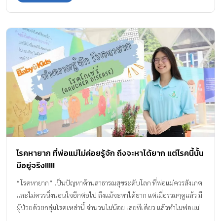
โรคหายาก ที่พ่อแม่ไม่ค่อยรู้จัก ถึงจะหาได้ยาก แต่โรคนี้นั้น
มีอยู่จริง!!!!!
“โรคหายาก” เป็นปัญหาด้านสาธารณสุขระดับโลก ที่พ่อแม่ควรสังเกต
และไม่ควรนิ่งนอนใจอีกต่อไป ถึงแม้จะหาได้ยาก แต่เมื่อรวมๆดูแล้ว มี
ผู้ป่วยด้วยกลุ่มโรคเหล่านี้ จำนวนไม่น้อย เลยทีเดียว แล้วทำไมพ่อแม่
อย่างเราถึงต้องใส่ใจเป็นพิเศษ แน่นอนว่า ซึ่งในปัจจุบันมีผู้ป่วยโรคหา