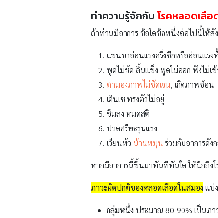
ทำความรู้จักกับ
โรคหลอดเลือด
ถ้าท่านมีอาการ ข้อใดข้อหนึ่งต่อไปนี้ให้
แขนขาอ่อนแรงครึ่งซีกหรืออ่อนแรงทั
พูดไม่ชัด ลิ้นแข็ง พูดไม่ออก ฟังไม่เข้
ตามองภาพไม่ชัดเจน
, เกิดภาพซ้อน
เดินเซ ทรงตัวไม่อยู่
ซึมลง หมดสติ
ปวดศรีษะรุนแรง
เวียนหัว
บ้านหมุน
ร่วมกับอาการดังกล
หากมีอาการนี้ขึ้นมาทันทีทันใด ให้นึก
ภาวะผิดปกติของหลอดเลือดในสมอง
แบ่ง
กลุ่มหนึ่ง
ประมาณ 80-90% เป็นภาวะที