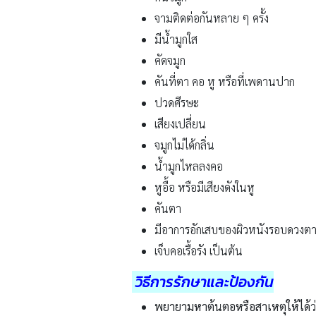
จามติดต่อกันหลาย ๆ ครั้ง
มีน้ำมูกใส
คัดจมูก
คันที่ตา คอ หู หรือที่เพดานปาก
ปวดศีรษะ
เสียงเปลี่ยน
จมูกไม่ได้กลิ่น
น้ำมูกไหลลงคอ
หูอื้อ หรือมีเสียงดังในหู
คันตา
มีอาการอักเสบของผิวหนังรอบดวงตาก
เจ็บคอเรื้อรัง เป็นต้น
วิธีการรักษาและป้องกัน
พยายามหาต้นตอหรือสาเหตุให้ได้
ว