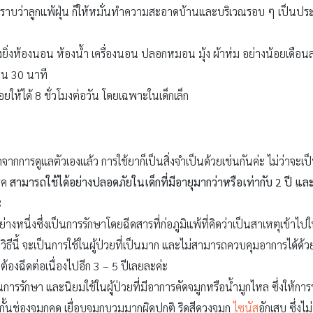
ากทราบว่าลูกแพ้ฝุ่น ก็ให้หมั่นทำความสะอาดบ้านและบริเวณรอบ ๆ เป็น
ิ่งห้องนอน ห้องน้ำ เครื่องนอน ปลอกหมอน มุ้ง ผ้าห่ม อย่างน้อยเดือน
าน 30 นาที
อยให้ได้ 8 ชั่วโมงต่อวัน โดยเฉพาะในเด็กเล็ก
ากการดูแลตัวเองแล้ว การใช้ยาก็เป็นสิ่งจำเป็นด้วยเช่นกันค่ะ ไม่ว่าจะเ
รค
สามารถใช้ได้อย่างปลอดภัยในเด็กที่มีอายุมากว่าหรือเท่ากับ 2 ปี และถ
ะ
่างหนึ่งซึ่งเป็นการรักษาโดยฉีดสารที่ก่อภูมิแพ้ที่คิดว่าเป็นสาเหตุเข้า
ับวิธีนี้ จะเป็นการใช้ในผู้ป่วยที่เป็นมาก และไม่สามารถควบคุมอาการได้ด้ว
จต้องฉีดต่อเนื่องไปอีก 3 – 5 ปีเลยละค่ะ
นการรักษา และนิยมใช้ในผู้ป่วยที่มีอาการคัดจมูกหรือน้ำมูกไหล ซึ่งให้การร
กั้นช่องจมูกคด เยื่อบุจมูกบวมมากผิดปกติ ริดสีดวงจมูก
ไซนัส
อักเสบ ซึ่งไ