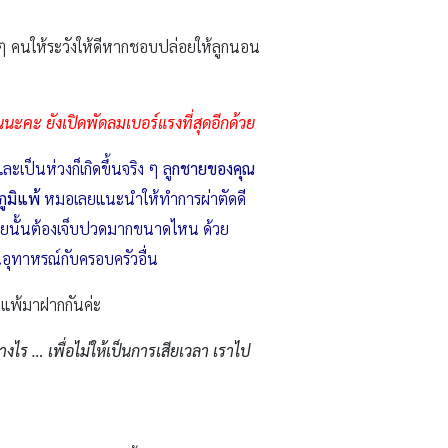
ุก ๆ คนให้ระวังให้ดีหากชอบปล่อยให้ลูกนอน
นนะคะ ยังเปิดพัดลมเบอร์แรงที่สุดอีกด้วย
ะเป็นห่วงก็เกิดขึ้นจริง ๆ ลู
กชายของคุณ
ูมิแพ้
หมอเลยแนะนำให้ทำการผ่าตัดดี
ูกชายนั้นต้องเจ็บปวดมากขนาดไหน ด้วย
ป็นอุทาหรณ์กับครอบครัวอื่น
ิแพ้มาฝากกันค่ะ
งไร … เพื่อไม่ให้เป็นการเสียเวลา เราไป