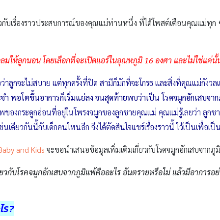
่ยวกับเรื่องราวประสบการณ์ของคุณแม่ท่านหนึ่ง ที่ได้โพสต์เตือนคุณแม่ท
ลมให้ลูกนอน โดยเลือกที่จะเปิดแอร์ในอุณหภูมิ 16 องศา และไม่ใช่แค่นั้
กจะไม่สบาย แต่ทุกครั้งที่ปิด สามีก็มักที่จะโกรธ และสิ่งที่คุณแม่กังวลแล
ะจำ พอโตขึ้นอาการก็เริ่มแย่ลง จนสุดท้ายพบว่าเป็น โรคจมูกอักเสบจากภ
นภาพของกระดูกอ่อนที่อยู่ในโพรงจมูกของลูกชายคุณแม่ คุณแม่รู้เลยว่า ล
นเดียวกันนี้กับเด็กคนไหนอีก จึงได้ตัดสินใจแชร์เรื่องราวนี้ ไว้เป็นเพื่อเ
Baby and Kids
จะขอนำเสนอข้อมูลเพิ่มเติมเกี่ยวกับโรคจมูกอักเสบจากภูม
ยวกับโรคจมูกอักเสบจากภูมิแพ้คืออะไร อันตรายหรือไม่ แล้วมีอาการอย่า
ะไร?