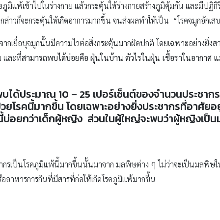
่อภูมิแพ้เข้าไปในร่างกาย แล้วกระตุ้นให้ร่างกายสร้างภูมิคุ้มกัน และมีป
ันดังกล่าวก็จะกระตุ้นให้เกิดอาการมากขึ้น จนส่งผลทำให้เป็น “โรคจมูกอักเส
ดจากเยื่อบุจมูกนั้นมีความไวต่อสิ่งกระตุ้นมากผิดปกติ โดยเฉพาะอย่างยิ่งสาร
 และที่
สามารถพบได้บ่อยคือ ฝุ่นในบ้าน ตัวไรในฝุ่น เชื้อราในอากาศ 
 พบได้ประมาณ 10 – 25 เปอร์เซ็นต์ของจำนวนประชากรท
ู้ป่วยโรคนี้มากขึ้น โดยเฉพาะอย่างยิ่งประชากรที่อาศัยอ
คนี้บ่อยกว่าเด็กผู้หญิง ส่วนในผู้ใหญ่จะพบว่าผู้หญิงเป็
ชากรเป็นโรคภูมิแพ้นี้มากขึ้นนั้นมาจาก มลพิษต่าง ๆ ไม่ว่าจะเป็นมลพ
ออาหารการกินที่มีสารที่ก่อให้เกิดโรคภูมิแพ้มากขึ้น