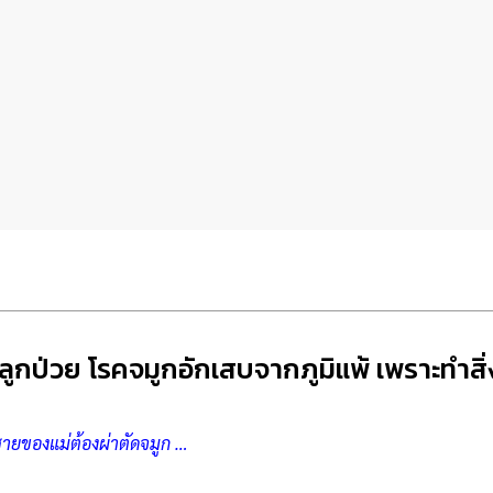
 ลูกป่วย โรคจมูกอักเสบจากภูมิแพ้ เพราะทำสิ่ง
กชายของแม่ต้องผ่าตัดจมูก …