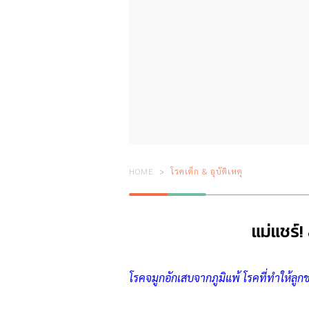
HOME
โรคเด็ก & อุบัติเหตุ
แม่แชร์!
โรคจมูกอักเสบจากภูมิแพ้ โรคที่ทำให้ลู