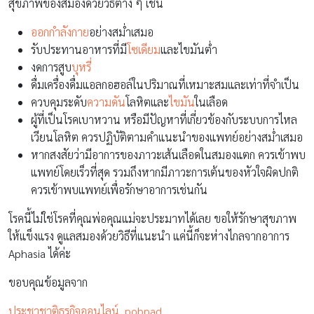
สุขภาพของสมองด้วยวิธีต่าง ๆ เช่น
ออกกำลังกาย
อย่างสม่ำเสมอ
รับประทานอาหารที่มี
โซเดียม
และไขมันต่ำ
งดการสูบ
บุหรี่
ดื่มเครื่องดื่มแอลกอฮอล์ในปริมาณที่เหมาะสมและเท่าที่จำเป็น
ควบคุมระดับ
ความดัน
โลหิตและ
ไขมัน
ในเลือด
ผู้ที่เป็นโรคเบาหวาน หรือมีปัญหาที่เกี่ยวข้องกับระบบการไหล
เวียนโลหิต ควรปฏิบัติตามคำแนะนำของแพทย์อย่างสม่ำเสมอ
หากสงสัยว่ามีอาการของภาวะเส้นเลือดในสมองแตก ควรเข้าพบ
แพทย์โดยเร็วที่สุด รวมถึงหากมีภาวะการเต้นของหัวใจผิดปกติ
ควรเข้าพบแพทย์เพื่อรักษาอาการเช่นกัน
โรคนี้ไม่ใช่โรคที่คุณพ่อคุณแม่จะประมาทได้เลย ขอให้รักษาสุขภาพ
ให้แข็งแรง ดูแลสมองด้วยวิธีที่แนะนำ แค่นี้ก็จะห่างไกลจากอาการ
Aphasia ได้ค่ะ
ขอบคุณข้อมูลจาก
ประชาชาติธุรกิจออนไลน์ ,
pobpad