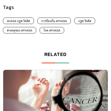
Tags
AHASIA บรูซ วิลลิส
การป้องกัน APHASIA
บรูซ วิลลิส
สาเหตุของ APHASIA
โรค APHASIA
RELATED