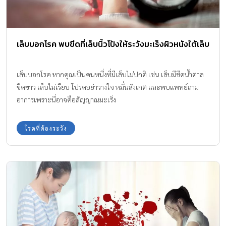
เล็บบอกโรค พบขีดที่เล็บนิ้วโป้งให้ระวังมะเร็งผิวหนังใต้เล็บ
เล็บบอกโรค หากคุณเป็นคนหนึ่งที่มีเล็บไม่ปกติ เช่น เล็บมีขีดน้ำตาล
ขีดขาว เล็บไม่เรียบ โปรดอย่าวางใจ หมั่นสังเกต และพบแพทย์ถาม
อาการเพราะนี่อาจคือสัญญาณมะเร็ง
โรคที่ต้องระวัง