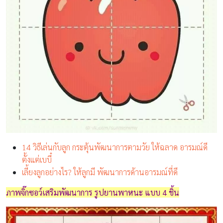
14 วิธีเล่นกับลูก กระตุ้นพัฒนาการตามวัย ให้ฉลาด อารมณ์ดี
ตั้งแต่เบบี๋
เลี้ยงลูกอย่างไร? ให้ลูกมี พัฒนาการด้านอารมณ์ที่ดี
ภาพ
จิ๊กซอว์เสริมพัฒนาการ
รูปยานพาหนะ แบบ 4 ชิ้น