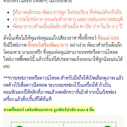
ครอบครัว และทำให้เด็กๆ ไม่เบื่ออีกด้วย
รู้ทัน! พฤติกรรม พัฒนาการลูก วัยก่อนเรียน ที่พ่อแม่ต้องรับมือ
10 ประโยชน์จาก ของเล่นทำอาหาร และการเล่นบทบาทสมมุติ
พัฒนาการ กล้ามเนื้อมัดเล็ก กล้ามเนื้อ ตา มือ ปาก ในวัย 0-3 ปี
ดังนั้นเพื่อไม่ให้คุณพ่อคุณแม่ไปเสียเวลาหาซื้อจิ๊กซอว์
ทีมแม่ ABK
จึงมีไฟล์ภาพ
จิ๊กซอว์เสริมพัฒนาการ
อย่างง่าย คัดมาสำหรับเด็กเล็ก
โดยฉพาะ มาแจกฟรี!! ซึ่งคุณพ่อคุแม่สามารถเซฟหรือดาวน์โหลด
ไฟล์ภาพ
จิ๊กซอว์
นี้ แล้วปริ้นท์ใส่ประดาษแข็งออกมาให้ลูกน้อยเล่นได้
เลย
***การเซฟภาพหรือดาวน์โหลด สำหรับมือถือให้เปิดเลือกดุภาพ แล้ว
กดค้างไว้เพื่อดาวนืดหลด ระบบจะเซฟลงไว้ในเครื่องให้ ถ้าเป้น
คอมพิวเตอร์ให้คลิกที่ภาพแล้วกดคลิกขวาที่เม้าส์ จากนั้นก้เซฟลง
เครื่อง แล้วสั่งปริ้นทืได้ทันที
ภาพจิ๊กซอว์ เสริมพัฒนาการ รูปสัตว์น่ารัก แบบ 4 ชิ้น