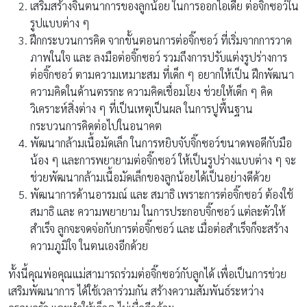
เสริมสร้างจินตนาการของลูกน้อย ในการออกไอเดีย ต่อจิ๊กซอว์ใน
รูปแบบต่าง ๆ
ฝึกกระบวนการคิด จากขั้นตอนการต่อจิ๊กซอว์ ที่เริ่มจากการวาด
ภาพในใจ และ ลงมือต่อจิ๊กซอว์ รวมถึงการปรับแต่งรูปร่างการ
ต่อจิ๊กซอว์ ตามความเหมาะสม ที่เด็ก ๆ อยากให้เป็น ฝึกพัฒนา
ความคิดในด้านตรรกะ ความคิดเชื่อมโยง ช่วยให้เด็ก ๆ คิด
วิเคราะห์สิ่งต่าง ๆ ที่เป็นเหตุเป็นผล ในการปูพื้นฐาน
กระบวนการคิดต่อไปในอนาคต
พัฒนากล้ามเนื้อมัดเล็ก ในการหยิบจับจิ๊กซอว์ขนาดพอดีกับมือ
น้อง ๆ และการพยายามต่อจิ๊กซอว์ ให้เป็นรูปร่างแบบต่าง ๆ จะ
ช่วยพัฒนากล้ามเนื้อมัดเล็กของลูกน้อยได้เป็นอย่างดีด้วย
พัฒนาการด้านอารมณ์ และ สมาธิ เพราะการต่อจิ๊กซอว์ ต้องใช้
สมาธิ และ ความพยายาม ในการประกอบจิ๊กซอว์ แต่ละตัวให้
สำเร็จ ลูกจะจดจ่อกับการต่อจิ๊กซอว์ และ เมื่อต่อสำเร็จก็จะสร้าง
ความภูมิใจ ในตนเองอีกด้วย
ทั้งนี้คุณพ่อคุณแม่สามารถร่วมต่อจิ๊กซอว์กับลูกได้ เพื่อเป็นการช่วย
เสริมพัฒนาการ ได้ใช้เวลาร่วมกัน สร้างความสัมพันธ์ระหว่าง