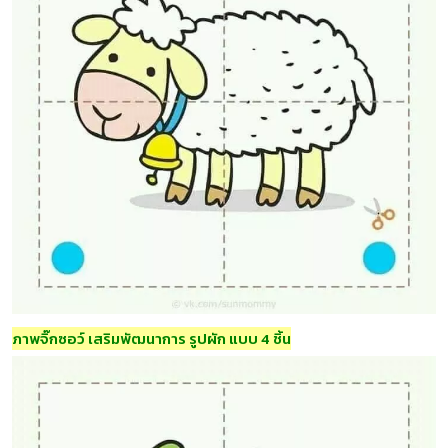
ภาพจิ๊กซอว์ เสริมพัฒนาการ รูปผัก แบบ 4 ชิ้น