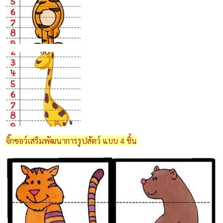
จิ๊กซอว์เสริมพัฒนาการรูปสัตว์ แบบ 4 ชิ้น