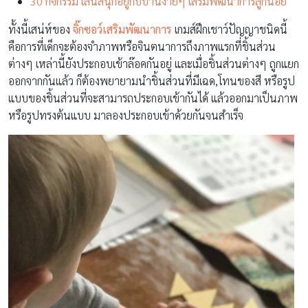
30 กิจกรรม เล่นสนุกอยู่กับบ้านง่ายๆ เสริมพัฒนาการลูกน้อย
ทั้งนี้เสน่ห์ของ
จิ๊กซอว์เสริมพัฒนาการ
เกมส์ฝึกเชาว์ปัญญาชนิดนี้
คือการที่เด็กจะต้องจำภาพหรือจินตนาการถึงภาพแรกที่ชิ้นส่วน
ต่างๆ เหล่านี้ยังประกอบเข้าล๊อคกันอยู่ และเมื่อชิ้นส่วนต่างๆ ถูกแยก
ออกจากกันแล้ว ก็ต้องพยายามนำชิ้นส่วนที่มีเฉด,โทนของสี หรือรูป
แบบของชิ้นส่วนที่จะสามารถประกอบเข้ากันได้ แล้วออกมาเป็นภาพ
หรือรูปทรงต้นแบบ มาลองประกอบเข้าด้วยกันจนสำเร็จ