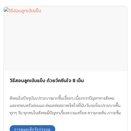
วิธีสอนลูกเข้มแข็ง ด้วยวัคซีนใจ 8 เข็ม
สังคมในปัจจุบันเปราะบางมากขึ้นเรื่อยๆ เนื่องจากปัญหาทางสังคม
และครอบครัวอ่อนแอ ส่งผลต่อสภาพจิตใจที่นับวันจะยิ่งเปราะบางขึ้น
ทุกๆ วัน ทุกคนในสังคมมีปัญหาเรื่องความเครียด ความกดดัน ภาวะซึม
เศร้า ยิ่งเพิ่มมากขึ้น เราจะมี วิธีสอนลูกเข้มแข็ง ได้อย่างไร
การดูแลเด็กวัยประถม