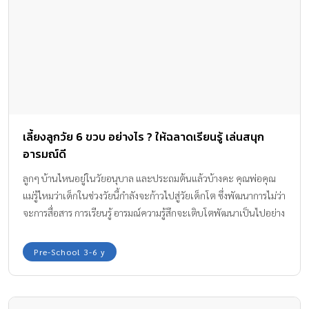
เลี้ยงลูกวัย 6 ขวบ อย่างไร ? ให้ฉลาดเรียนรู้ เล่นสนุก
อารมณ์ดี
ลูกๆ บ้านไหนอยู่ในวัยอนุบาล และประถมต้นแล้วบ้างคะ คุณพ่อคุณ
แม่รู้ไหมว่าเด็กในช่วงวัยนี้กำลังจะก้าวไปสู่วัยเด็กโต ซึ่งพัฒนาการไม่ว่า
จะการสื่อสาร การเรียนรู้ อารมณ์ความรู้สึกจะเติบโตพัฒนาเป็นไปอย่าง
ก้าวกระโดด เด็กๆ จะเริ่มเป็นตัวของตัวเองมากขึ้น ชอบอะไร ไม่ชอบ
อะไร จะบอกแสดงออกมาอย่างชัดเจน ตรงนี้แหละค่ะที่พ่อแม่ต้อง
Pre-School 3-6 y
สังเกตลูก เพื่อจะได้ส่งเสริมและสนับสนุนพวกเขาได้ถูกทางค่ะ