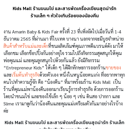
Kids Mall ร้านขนมไข่ และสารพัดเครื่องเขียนสุดน่ารัก
ร้านเล็ก ๆ หัวใจเกินร้อยของน้องคีน
งาน Amarin Baby & Kids Fair ครั้งที่ 23 ที่เพิ่งจัดไปเมื่อวันที่ 1-4
ธันวาคม 2565 ที่ผ่านมา ที่ไบเทค บางนา นอกจากจะมีบูธจำหน่าย
สินค้าสำหรับแม่และเด็ก
ที่ขนผลิตภัณฑ์คุณภาพดีแบรนด์ดัง มาให้
เลือกชม เลือกช็อปปิ้งกันอย่างจุใจ รวมไปถึงกิจกรรมสุดสนุกให้คุณ
พ่อคุณแม่ และคุณลูกสนุกไปด้วยกันแล้ว ยังมีกิจกรรม
“Entrepreneur Kids” ให้เด็ก ๆ ได้ฝึกทักษะการออกร้าน
ขายของ
และ
เริ่มต้นทำธุรกิจ
ด้วยตัวเอง หนึ่งในหนูน้อยคนเก่ง ที่อยากพาทุก
คนไปทำความรู้จัก คือ “น้องคีน” ที่มาพร้อมร้าน Kids Mall
เป็น
ร้านที่คุณแม่พาน้องคีนออกมาเรียนรู้การทำธุรกิจ ด้วยการออกร้าน
โดยนำขนมไข่ และของใช้เล็ก ๆ น้อย ๆ เช่น ดินสอ ปากกา และ
Slime เรามาดูกันว่าน้องคีนและคุณแม่เตรียมตัวกันมาอย่างไรบ้าง
ค่ะ
Kids Mall ร้านขนมไข่ และสารพัดเครื่องเขียนสุดน่ารัก ร้านเล็ก