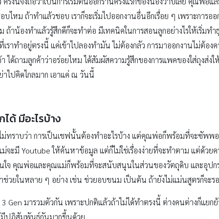
รั้งนี้จึงถือว่าเป็นการเริ่มต้นออกร้านครั้งแรกของน้องวาบิเลย คุณพ่อแล
บไหม ถ้าทำแล้วชอบ เราก็จะเริ่มไปออกงานอื่นอีกเรื่อย ๆ เพราะการออกบู
หม ถ้าน้องทำแล้วรู้สึกดีก็จะทำต่อ มีเทคนิคในการสอนลูกอย่างไรให้เริ่มทำ
งที่เราทำอยู่ตรงนี้ แค่เข้าไปลองทำมัน ไม่ต้องกลัว การมาออกงานไม่ต้องค
ค้า ได้ถามลูกค้าว่าอร่อยไหม ได้สัมผัสความรู้สึกของการแพคของใส่ถุงส่งให้ลูกค
ย่าไปคิดไกลมาก เอาแค่ ณ วันนี้
กได้ มีอะไรบ้าง
ไม่ทราบว่า การเป็นเชฟนั้นต้องทำอะไรบ้าง แต่คุณพ่อก็พร้อมที่จะซัพพอร์
ม่จะมี Youtube ให้ค้นหาข้อมูล แต่ก็ไม่ใช่เรื่องง่ายที่จะทำตาม แต่ด้วยควา
เองสนใจ คุณพ่อและคุณแม่ก็พร้อมที่จะสนับสนุนในส่วนของวัตถุดิบ และอุ
ก็มาช่วยในหลาย ๆ อย่าง เช่น ช่วยอบขนม เป็นต้น ถ้ายังไม่แม่นสูตรก็จะ
ง 3 Gen มารวมตัวกัน เพราะปกติแล้วถ้าไม่ได้ทำตรงนี้ ต่างคนต่างก็แยกย้าย
มีปฏิสัมพันธ์กันมากขึ้นด้วย