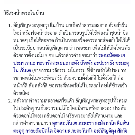
วิธีสรงน้ำพระในบ้าน
อัญเชิญพระพุทธรูปในบ้าน มาเช็ดทำความสะอาด ด้วยผ้าผืน
ใหม่ หรือฟองน้ำสะอาด ถ้าเป็นกรอบรูปให้ใช้ฟองน้ำชุบน้ำบิด
หมาดๆ เช็ดให้สะอาด ถ้าเป็นพระเครื่องควรหากล่องเก็บใส่ไว้ให้
เป็นระเบียบ ก่อนอัญเชิญควรกล่าวขอขมา เพื่อไม่ให้เกิดโทษภัย
ด้วยการตั้งนะโม 3 จบ แล้วกล่าวคำขอขมาว่า
ระตะนัตตะเย
ปะมาเทนะ ทะวารัตตะเยนะ กะตัง สัพพัง อะปะราธัง ขะมะตุ
โน ภันเต
(กายกรรม วจีกรรม มโนกรรม ที่ข้าพเจ้าได้ประมาท
พลาดพลั้งในพระรัตนตรัย ด้วยความตั้งใจก็ดี ไม่ตั้งใจก็ดี ต่อ
หน้าก็ดี ลับหลังก็ดี ขอพระรัตนตรัยได้โปรดยกโทษให้ข้าพเจ้า
ด้วยเถิด)
หลังจากทำความสะอาดเสร็จแล้ว อัญเชิญพระพุทธรูปทั้งหมด
ไปประดิษฐานชั่วคราวบนโต๊ะ โดยมีจานหรือถาดรอง ประดับ
ด้วยดอกไม้หอม กลีบดอกไม้ หรือพวงมาลัยให้สวยงาม และ
กล่าวคำอาราธนาว่า
อุกาสะ ภันเต ภะคะวา อะยัง กาโล คิมหัน
ตะอุตุ กาละสัมปัตโต อิจฉามะ ภะคะวันตัง อะภิสิญจิตุง สักกัจ