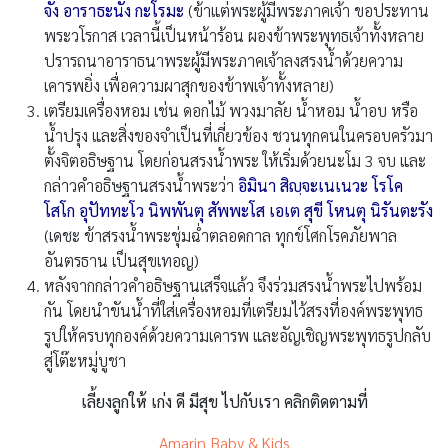
จัง อาราธะนัง กะโรมะ
(ข้าแต่พระผู้มีพระภาคเจ้า ขอประทาน
พระวโรกาส เวลานี้เป็นหน้าร้อน ผองข้าพระพุทธเจ้าทั้งหลาย
ปรารถนาอาราธนาพระผู้มีพระภาคเจ้าลงสรงน้ำด้วยความ
เคารพยิ่ง เพื่อความผาสุกของข้าพเจ้าทั้งหลาย)
เตรียมเครื่องหอม เช่น ดอกไม้ พวงมาลัย น้ำหอม น้ำอบ หรือ
น้ำปรุง และสิ่งของจำเป็นที่เกี่ยวข้อง ชวนทุกคนในครอบครัวมา
ตั้งจิตอธิษฐาน โดยก่อนสรงน้ำพระ ให้เริ่มด้วยนะโม 3 จบ และ
กล่าวคำอธิษฐานสรงน้ำพระว่า
อิมินา สิญฺจะเนเนวะ โรโค
โสโก อุปัททะโว นิพพันตุ สัพพะโส เอเต สุขี โหนตุ นิรันตะรัง
(เดชะ ข้าสรงน้ำพระชุ่มฉ่ำตลอดกาล ทุกข์โศกโรคภัยพาล
อันตรธาน เป็นสุขเทอญ)
หลังจากกล่าวคำอธิษฐานเสร็จแล้ว จึงร่วมสรงน้ำพระไปพร้อม
กัน โดยนำขันน้ำที่ใส่เครื่องหอมที่เตรียมไว้สรงที่องค์พระพุทธ
รูปให้ครบทุกองค์ด้วยความเคารพ และอัญเชิญพระพุทธรูปกลับ
สู่โต๊ะหมู่บูชา
เลี้ยงลูกให้ เก่ง ดี มีสุข ไปกับเรา คลิกติดตามที่
Amarin Baby & Kids