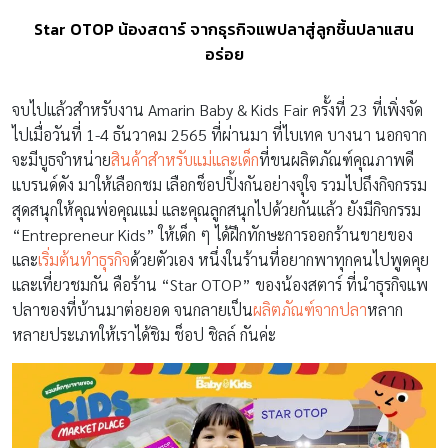
Star OTOP น้องสตาร์ จากธุรกิจแพปลาสู่ลูกชิ้นปลาแสน
อร่อย
จบไปแล้วสำหรับงาน Amarin Baby & Kids Fair ครั้งที่ 23 ที่เพิ่งจัด
ไปเมื่อวันที่ 1-4 ธันวาคม 2565 ที่ผ่านมา ที่ไบเทค บางนา นอกจาก
จะมีบูธจำหน่าย
สินค้าสำหรับแม่และเด็ก
ที่ขนผลิตภัณฑ์คุณภาพดี
แบรนด์ดัง มาให้เลือกชม เลือกช็อปปิ้งกันอย่างจุใจ รวมไปถึงกิจกรรม
สุดสนุกให้คุณพ่อคุณแม่ และคุณลูกสนุกไปด้วยกันแล้ว ยังมีกิจกรรม
“Entrepreneur Kids” ให้เด็ก ๆ ได้ฝึกทักษะการออกร้านขายของ
และ
เริ่มต้นทำธุรกิจ
ด้วยตัวเอง หนึ่งในร้านที่อยากพาทุกคนไปพูดคุย
และเที่ยวชมกัน คือร้าน “Star OTOP” ของน้องสตาร์ ที่นำธุรกิจแพ
ปลาของที่บ้านมาต่อยอด จนกลายเป็น
ผลิตภัณฑ์จากปลา
หลาก
หลายประเภทให้เราได้ชิม ช็อป ชิลล์ กันค่ะ