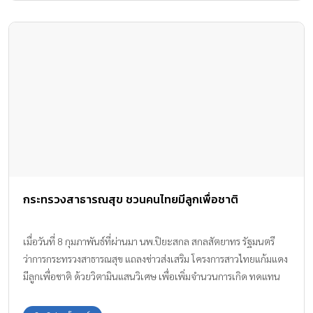
กระทรวงสาธารณสุข ชวนคนไทยมีลูกเพื่อชาติ
เมื่อวันที่ 8 กุมภาพันธ์ที่ผ่านมา นพ.ปิยะสกล สกลสัตยาทร รัฐมนตรี
ว่าการกระทรวงสาธารณสุข แถลงข่าวส่งเสริม โครงการสาวไทยแก้มแดง
มีลูกเพื่อชาติ ด้วยวิตามินแสนวิเศษ เพื่อเพิ่มจำนวนการเกิด ทดแทน
จำนวนประชากร โดยส่งเสริมให้เกิดในผู้หญิง 20-34 ปี ที่มีความพร้อม