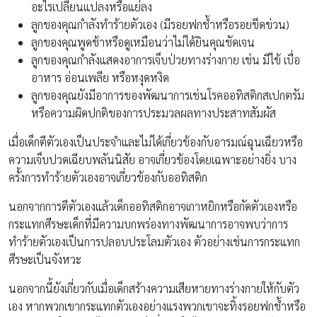
อะไรเปลี่ยนแปลงหรือแย่ลง
ลูกของคุณกำลังทำร้ายตัวเอง (มีรอยฟกช้ำหรือรอยขีดข่วน)
ลูกของคุณพูดช้าหรือดูเหมือนว่าไม่ได้ยินคุณชัดเจน
ลูกของคุณกำลังแสดงอาการเจ็บป่วยทางร่างกาย เช่น มีไข้ เบื่อ
อาหาร อ่อนเพลีย หรือหงุดหงิด
ลูกของคุณยังมีอาการของพัฒนาการเช่นโรคออทิสติกสเปกตรัม
หรือความผิดปกติของการประมวลผลทางประสาทสัมผัส
เมื่อเด็กตีตัวเองเป็นประจำและไม่ได้เกี่ยวข้องกับอารมณ์ฉุนเฉียวหรือ
ความเจ็บปวดเฉียบพลันนิสัย อาจเกี่ยวข้องโดยเฉพาะอย่างยิ่ง บาง
ครั้งการทำร้ายตัวเองอาจเกี่ยวข้องกับออทิสติก
นอกจากการตีตัวเองแล้วเด็กออทิสติกอาจเกาหยิกหรือกัดตัวเองหรือ
กระแทกศีรษะเด็กที่มีความบกพร่องทางพัฒนาการอาจพบว่าการ
ทำร้ายตัวเองเป็นการปลอบประโลมตัวเอง ตัวอย่างเช่นการกระแทก
ศีรษะเป็นจังหวะ
นอกจากนี้ยังเกี่ยวกับเมื่อเด็กสร้างความเสียหายทางร่างกายให้กับตัว
เอง หากพวกเขากระแทกตัวเองอย่างแรงพวกเขาจะทิ้งรอยฟกช้ำหรือ