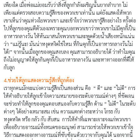
เพียงใด เมื่อพ่อแม่ยอมรับว่าสิ่งที่ลูกกำลังเผชิญนั้นยากลำบาก ไม่
เพียงแต่ตรวจสอบความรู้สึกของพวกเขาเท่านั้น แต่ยังแสดงให้พวก
เขาเห็นว่าคุณห่วงใยพวกเขา และเข้าใจว่าพวกเขารู้สึกอย่างไร ครั้งต่อ
ไปที่ลูกของคุณตีตัวเองเพราะคุณบอกพวกเขาว่าพวกเขาไม่มีคุกกี้เป็น
อาหารกลางวัน ให้หันมาสนใจพวกเขาและพูดด้วยน้ำเสียงหนักแน่น
ว่า “แม่รู้นะ! มันน่าหงุดหงิดใช่ไหม ที่กินคุกกี้เป็นอาหารกลางวันไม่
ได้!” จากนั้นเมื่อลูกของคุณสงบลง คุณสามารถอธิบายได้ ว่าทำไมคุณ
ถึงไม่อนุญาตให้ลูกกินคุกกี้เป็นอาหารกลางวัน และหาทางออกที่ดีให้
กับลูก
4.ช่วยให้ลูกแสดงความรู้สึกที่ถูกต้อง
เราทุกคนมักจะแบ่งความรู้สึกเป็นสองส่วน คือ “ ดี” และ “ไม่ดี” การ
ให้คำอธิบายให้ลูกเข้าใจความหมายของระดับอารมณ์ต่างๆ ที่ชัดเจน
จะช่วยทำให้ลูกของคุณตอบสนองกับความรู้สึก ด้าน “ ไม่ดี” ในระดับ
ต่างๆ ได้อย่างเหมาะสม เช่น ความแตกต่างระหว่าง โกรธ กับ
หงุดหงิด หรือ กลัว กับ สับสน การให้คำที่เฉพาะเจาะจงแก่พวกเขา
เพื่ออธิบายอารมณ์ทั้งหมดของมนุษย์ สามารถช่วยให้พวกเขาเข้าใจ
วิธีการแสดงออกทางอารมณ์ที่ซับซ้อนด้วยวาจากับคุณได้ นอกจากนี้