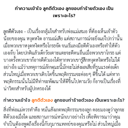
ทำความเข้าใจ ลูกตีตัวเอง ลูกชอบทำร้ายตัวเอง เป็น
เพราะอะไร?
ลูกตีตัวเอง
– เป็นเรื่องกลุ้มใจสำหรับพ่อแม่เสมอ ที่ต้องเห็นเจ้าตัว
น้อยของคุณ หงุดหงิด อารมณ์เสีย แต่สถานการณ์จะยิ่งแย่ไปกว่านั้น
เมื่อพวกเขาหงุดหงิดหรือโกรธจัด จนเริ่มลงมือตีตัวเองหรือทำให้ตัว
เองเจ็บ โดยปกติแล้วเด็กวัยเตาะแตะจะตีคนอื่นเมื่อพวกเขาโกรธ แต่
บางครั้งพวกเขาก็อาจตีตัวเองได้หากพวกเขารู้สึกหงุดหงิดหรือไม่ได้
อย่างใจ แม้ว่าเหตุการณ์ลักษณะนี้มักจะไม่ส่งผลเสียที่รุนแรงต่อเด็ก
ส่วนใหญ่เมื่อพวกเขาเติบโตขึ้นพฤติกรรมจะค่อยๆ ดีขึ้นได้ แต่หาก
พฤติกรรมนั่นไม่มีทีท่าจะพัฒนาให้ดีขึ้นไปตามวัย ก็อาจเป็นเรื่องที่
น่าวิตกสำหรับผู้ปกครองได้
ทำความเข้าใจ
ลูกตีตัวเอง
ลูกชอบทำร้ายตัวเอง เป็นเพราะอะไร?
สิ่งที่พ่อแม่ควรทำคือ หมั่นสังเกตพฤติกรรมของลูก คอยมองดูว่าลูกจะ
ตีตัวเองเมื่อใด และสถานการณ์หนักเบาอย่างไร เพื่อพิจารณาว่าคุณ
จำเป็นต้องพูดถึงเรื่องนี้กับกุมารแพทย์ของคุณหรือไม่ ส่วนใหญ่เมื่อ