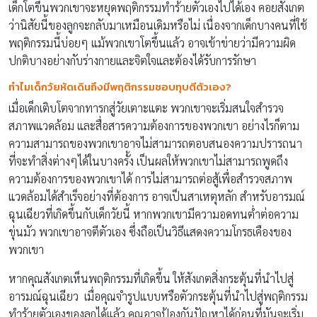
เด็กโตขึ้นพวกเขาจะหยุดพฤติกรรมทำร้ายตัวเองไปได้เอง คอยสังเกต
ว่านิสัยนี้ของลูกจะกลับมาเหมือนเดิมหรือไม่ เนื่องจากเด็กบางคนที่ใช้
พฤติกรรมนี้บ่อยๆ แม้พวกเขาโตขึ้นแล้ว อาจเข้าข่ายว่ามีความผิด
ปกติบางอย่างกับร่างกายและจิตใจและต้องได้รับการรักษา
ทำไมเด็กวัยหัดเดินถึงมีพฤติกรรมชอบทุบตีตัวเอง?
เมื่อเด็กเติบโตจากทารกสู่วัยเตาะแตะ พวกเขาจะเริ่มสนใจสำรวจ
สภาพแวดล้อม และสื่อสารความต้องการของพวกเขา อย่างไรก็ตาม
ความสามารถของพวกเขาอาจไม่สามารถตอบสนองความปรารถนา
ที่จะทำสิ่งต่างๆได้ในบางครั้ง เป็นผลให้พวกเขาไม่สามารถพูดถึง
ความต้องการของพวกเขาได้ การไม่สามารถต่อสู้เพื่อสำรวจสภาพ
แวดล้อมได้สำเร็จอย่างที่ต้องการ อาจเป็นสาเหตุหลัก สำหรับอารมณ์
ฉุนเฉียวที่เกิดขึ้นกับเด็กวัยนี้ หากพวกเขามีความอดทนต่ำต่อความ
ขุ่นมัว พวกเขาอาจตีตัวเอง ซึ่งถือเป็นวิธีแสดงความโกรธเคืองของ
พวกเขา
หากคุณสังเกตเห็นพฤติกรรมที่เกิดขึ้น ให้สังเกตสิ่งกระตุ้นที่นำไปสู่
อารมณ์ฉุนเฉียว เมื่อคุณจำรูปแบบหรือตัวกระตุ้นที่นำไปสู่พฤติกรรม
ทำร้ายตัวเองของลูกได้แล้ว คุณอาจป้องกันปัญหาได้ก่อนที่มันจะเริ่ม