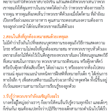
พยายามทำให้พวกเขาสบายใจขึ้น แล้วแสดงให้พวกเขาเห็นว่าพวก
เขาจะแจ้งให้คุณทราบในอนาคตได้อย่างไร ว่าพวกเขาต้องการอะไร
จากคุณ หากคุณสังเกตเห็นว่าพวกเขาตีตัวเองเมื่อใดก็ตาม ที่ผ้าอ้อม
เปียกหรือล่วงเลยเวลาอาหาร คุณสามารถตอบสนองความต้องการ
ของลูกล่วงหน้าได้ก่อนที่พวกเขาจะเริ่มตีตัวเอง
2.สอนในสิ่งที่ถูกต้องเหมาะสมด้วยเหตุผล
ไม่มีคำว่าเร็วเกินไปที่จะสอนบุตรหลานของคุณถึงวิธีการแสดงความ
โกรธ หรือความไม่พอใจที่ถูกต้องเหมาะสม หากพวกเขาทุบหัวตัวเอง
เพราะบล็อกไม้ที่ต่อไว้เป็นตึกสูงของพวกเขาล้มลง ให้สอนลูกแสดงวิธี
ที่เหมาะสมในการระบาย พวกเขาสามารถตีหมอน หรือตุ๊กตาสัตว์
หรือบีบตุ๊กตาที่ส่งเสียงปี๊ดๆ ได้อย่างแรง ๆ หรือออกจากห้องไปสงบ
อารมณ์ คุณอาจแนะนำเทคนิคการฝึกสติที่เหมาะกับเด็ก ๆ ได้เช่นการ
หายใจลึก ๆ เพื่อสงบสติอารมณ์ในช่วงเวลาที่น่าหงุดหงิด ทั้งนี้ขึ้นอยู่
กับวัยและความสามารถในการเรียนรู้ของลูกด้วย
3.รับรู้ว่าพวกเขากำลังเผชิญกับอะไร
บางครั้งผู้ใหญ่อย่างเราๆ ก็อยากให้คนอื่นรับรู้ความทุกข์ใจ? และเด็กๆ
ก็เช่นกัน! คุณต้องแปลกใจว่าปฏิกิริยาของเด็กสามารถดำเนินไปได้เร็ว