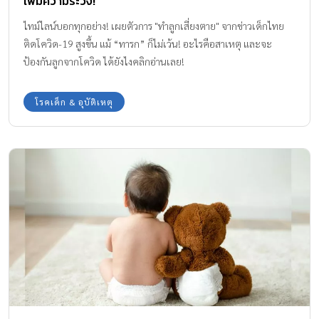
เพิ่มความระวัง!
ไทม์ไลน์บอกทุกอย่าง! เผยตัวการ "ทำลูกเสี่ยงตาย" จากข่าวเด็กไทย
ติดโควิด-19 สูงขึ้น แม้ “ทารก” ก็ไม่เว้น! อะไรคือสาเหตุ และจะ
ป้องกันลูกจากโควิด ได้ยังไงคลิกอ่านเลย!
โรคเด็ก & อุบัติเหตุ