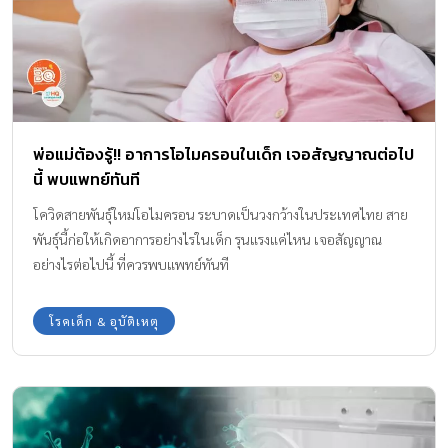
พ่อแม่ต้องรู้!! อาการโอไมครอนในเด็ก เจอสัญญาณต่อไป
นี้ พบแพทย์ทันที
โควิดสายพันธุ์ใหม่โอไมครอน ระบาดเป็นวงกว้างในประเทศไทย สาย
พันธุ์นี้ก่อให้เกิดอาการอย่างไรในเด็ก รุนแรงแค่ไหน เจอสัญญาณ
อย่างไรต่อไปนี้ ที่ควรพบแพทย์ทันที
โรคเด็ก & อุบัติเหตุ