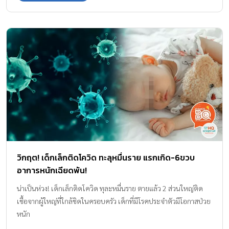
วิกฤต! เด็กเล็กติดโควิด ทะลุหมื่นราย แรกเกิด-6ขวบ
อาการหนักเฉียดพัน!
น่าเป็นห่วง! เด็กเล็กติดโควิด ทุละหมื่นราย ตายแล้ว 2 ส่วนใหญ่ติด
เชื้อจากผู้ใหญ่ที่ใกล้ชิดในครอบครัว เด็กที่มีโรคประจำตัวมีโอกาสป่วย
หนัก