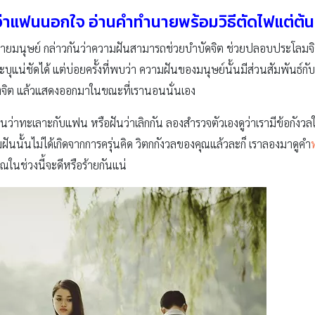
ว่าแฟนนอกใจ อ่านคำทำนายพร้อมวิธีตัดไฟแต่ต้น
กายมนุษย์ กล่าวกันว่าความฝันสามารถช่วยบำบัดจิต ช่วยปลอบประโลมจ
ะบุแน่ชัดได้ แต่บ่อยครั้งที่พบว่า ความฝันของมนุษย์นั้นมีส่วนสัมพันธ์กับค
องจิต แล้วแสดงออกมาในขณะที่เรานอนนั่นเอง
ว่าทะเลาะกับแฟน หรือฝันว่าเลิกกัน ลองสำรวจตัวเองดูว่าเรามีข้อกังวลใจ
ามฝันนั้นไม่ได้เกิดจากการครุ่นคิด วิตกกังวลของคุณแล้วละก็ เราลองมาดูคำ
ณในช่วงนี้จะดีหรือร้ายกันแน่