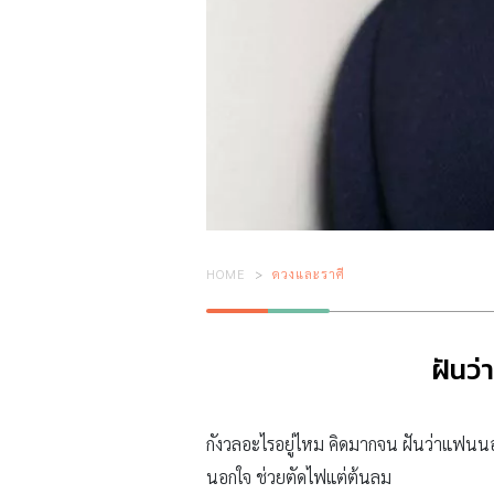
HOME
ดวงและราศี
ฝันว
กังวลอะไรอยู่ไหม คิดมากจน ฝันว่าแฟนน
นอกใจ ช่วยตัดไฟแต่ต้นลม