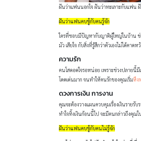
ฝันว่าแฟนนอกใจ ฝันว่าทะเลาะกับแฟน ฝั
ฝันว่าแฟนคบชู้กับคนรู้จัก
ใครที่ชอบมีปัญหากับญาติผู้ใหญ่ในบ้าน ช่
มัว เสียใจ กับสิ่งที่รู้สึกว่าตัวเองไม่ได้คาด
ความรัก
คนโสดอดใจรอหน่อย เพราะช่วงปลายนี้มีแววไ
โดดเด่นมาก จนทำให้คนรักของคุณเริ่ม
หึง
ดวงการเงิน การงาน
คุณจะต้องวางแผนควบคุมเรื่องเงินรายรับรา
ทำใจทิ้งเงินก้อนนี้ไป จะมีคนกล่าวถึงคุณ
ฝันว่าแฟนคบชู้กับคนไม่รู้จัก