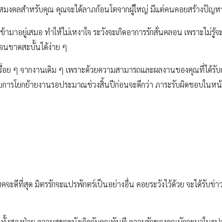
ทิศมงคลสำหรับคุณ คุณจะได้ลาภก้อนโตจากผู้ใหญ่ มีแต่คนคอยสร้างปัญหา
ามาอยู่เสมอ ทำให้ไม่เหงาใจ ระวังจะเกิดอาการรักสั่นคลอน เพราะไม่รู้จะ
นขาดสะบั้นได้ง่าย ๆ
าเรื่อย ๆ จากงานเดิม ๆ เพราะด้วยความสามารถและผลงานของคุณที่ได้
ะกับการโยกย้ายงานรอประมาณช่วงสิ้นปีก่อนจะดีกว่า ภาระรับผิดชอบในห
โชคจะดีที่สุด มิตรรักจะแปรพักตร์เป็นอย่างอื่น คอยระวังไว้ด้วย จะได้รับข่
ันทั้งสองฝ่าย ความสุขจะบังเกิดกับคุณทันที ความรักของคุณมักจะมาในรูป