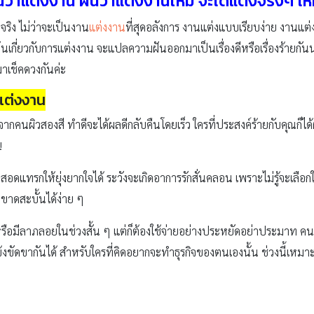
นว่าแต่งงาน ฝันว่าแต่งงานใหม่ จะได้แต่งจริงๆ ไ
ริง ไม่ว่าจะเป็นงาน
แต่งงาน
ที่สุดอลังการ งานแต่งแบบเรียบง่าย งานแ
นเกี่ยวกับการแต่งงาน จะแปลความฝันออกมาเป็นเรื่องดีหรือเรื่องร้ายกัน
าเช็คดวงกันค่ะ
้แต่งงาน
กคนผิวสองสี ทำดีจะได้ผลดีกลับคืนโดยเร็ว ใครที่ประสงค์ร้ายกับคุณก็ได
!
สอดแทรกให้ยุ่งยากใจได้ ระวังจะเกิดอาการรักสั่นคลอน เพราะไม่รู้จะเลือก
าดสะบั้นได้ง่าย ๆ
ือมีลาภลอยในช่วงสั้น ๆ แต่ก็ต้องใช้จ่ายอย่างประหยัดอย่าประมาท ค
้งขัดขากันได้ สำหรับใครที่คิดอยากจะทำธุรกิจของตนเองนั้น ช่วงนี้เหม