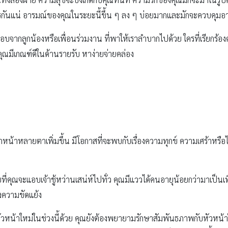
งสารกันแน่ อารมณ์ของคุณในระยะนี้ขึ้น ๆ ลง ๆ บ่อยมากและมักจะควบคุมอา
อบจากลูกน้องหรือเพื่อนร่วมงาน ที่พาให้เราลำบากไปด้วย ใครที่เรียกร้องค
 คุณมีเกณฑ์ดีในด้านรายรับ หาง่ายจ่ายคล่อง
น้าหลายตาเพิ่มขึ้น มีโอกาสที่จะพบกับเรื่องความทุกข์ ความเศร้าหรือ
ี่คุณจะแอบเจ้าชู้หว่านเสน่ห์ไปทั่ว คุณมีแววได้คนอายุน้อยกว่ามาเป
งความขัดแย้ง
ัวหน้าใหม่ในช่วงนี้ด้วย คุณยังต้องพยายามรักษาสัมพันธภาพกับหัวหน้าให