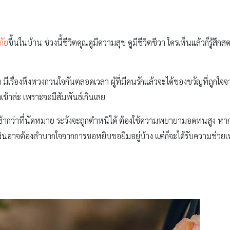
ภัย
ขึ้นในบ้าน ช่วงนี้ชีวิตคุณดูมีความสุข ดูมีชีวิตชีวา ใครเห็นแล้วก็รู้สึก
ีเรื่องหึงหวงกวนใจกันตลอดเวลา ผู้ที่มีคนรักแล้วจะได้ของขวัญที่ถูกใจจา
าเข้าล่ะ เพราะจะมีสัมพันธ์เกินเลย
้ากว่าที่นัดหมาย ระวังจะถูกตำหนิได้ ต้องใช้ความพยายามอดทนสูง หากท
ารเงินอาจต้องลำบากใจจากการขอหยิบขอยืมอยู่บ้าง แต่ก็จะได้รับความช่วย