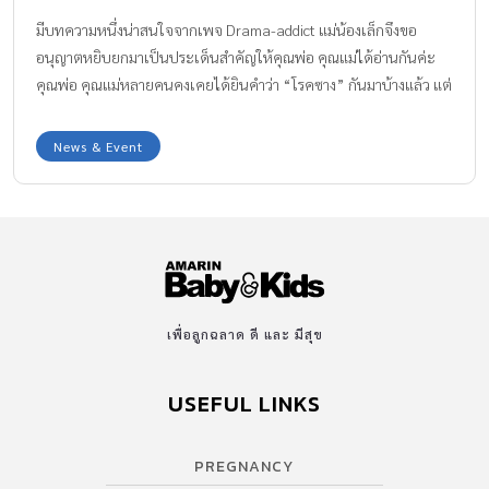
มีบทความหนึ่งน่าสนใจจากเพจ Drama-addict แม่น้องเล็กจึงขอ
อนุญาตหยิบยกมาเป็นประเด็นสำคัญให้คุณพ่อ คุณแม่ได้อ่านกันค่ะ
คุณพ่อ คุณแม่หลายคนคงเคยได้ยินคำว่า “โรคซาง” กันมาบ้างแล้ว แต่
ยังไม่รู้ว่า ซางอันตราย มากน้อยแค่ไหน แล้วคืออะไรกันแน่ เราลองไป
อ่านกันเลยค่ะ
News & Event
เพื่อลูกฉลาด ดี และ มีสุข
USEFUL LINKS
PREGNANCY