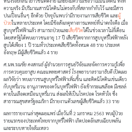
หนึ่งร้อยกลิ่น เยาวชนติดง่าย และยังมีความเชื่อว่าไม่มีนิโคติน ทั้งที่
ความจริง มีปริมาณสารนิโคตินไม่ตรงกับที่สลากกำกับไว้ และมีสาร
ปนเปื้อนอื่นๆ อีกด้วย ปัจจุบันพบว่ามีรายงานการเสียชีวิต และ
ผู้
ป่วย
ในหลายประเทศ โดยมีข้อสังเกตุทางการแพทย์ที่น่าตกใจคือ เมื่อ
สูบบุหรี่ไฟฟ้าแล้ว สามารถป่วยและ
เสียชีวิต
ได้ในช่วงเวลาไม่กี่เดือน
โดยสหรัฐได้พบเยาวชนอายุ 17 ปี เสียชีวิตจากการสูบบุหรี่ไฟฟ้าหลัง
สูบได้เพียง 1 ปี รวมทั่วประเทศเสียชีวิตทั้งหมด 48 ราย ประเทศ
อังกฤษ มีผู้เสียชีวิตแล้ว 4 ราย
ศ.นพ.รณชัย คงสกนธ์ ผู้อำนวยการศูนย์วิจัยและจัดการความรู้เพื่อ
การควบคุมยาสูบ คณะแพทยศาสตร์ โรงพยาบาลรามาธิบดี
เปิดเผย
ผลวิจัยว่า พบเยาวชนสูบบุหรี่ไฟฟ้าเพิ่มขึ้น และติดนิโคตินเช่นเดียว
กับบุหรี่มวน อานุภาพของควันบุหรี่ไฟฟ้า ยังเข้ากระแสเลือด มีเซลล์
ตายในเลือดเหมือนบุหรี่มวน ส่งผลให้เป็นโรคปอด โรคหัวใจ ซึ่ง
สาธารณสุขสหรัฐอเมริกา มีรายงานตัวเลขผู้เสียชีวิตแล้ว 33 ราย
ผลการรายงานล่าสุดเผยแพร่ เมื่อวันที่ 2 มกราคม 2563 พบผู้ป่วย
รายแรกของประเทศไทยจากบุหรี่ไฟฟ้า เกิดปอดอักเสบเฉียบพลัน
และระบบหายใจล้มเหลว