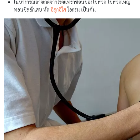
ในบางกรณีอาจเกิดจากโรคแทรกซ้อนของไข้หวัด ไข้หวัดใหญ่
ทอนซิลอักเสบ หัด
อีสุกอีใส
ไอกรน เป็นต้น