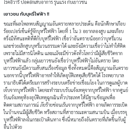
โรคอีวารี่ ปอดอักเสบอาการ รุนแรง กับเยาวชน
เยาวชน กับบุหรี่ไฟฟ้า !!
ขณะที่ผลโพลพบสัญญาณอันตรายหลายประเด็น คือนักศึกษาเกือบ
ร้อยเปอร์เซ็นต์รู้จักบุหรี่ไฟฟ้า โดยที่ 1 ใน 3 อยากลองสูบ และเกือบ
ครึ่งมีทัศนะคติที่ดีกับบุหรี่ไฟฟ้า เชื่อว่าอันตรายน้อยกว่าบุหรี่มวน
และช่วยเลิกสูบบุหรี่มวนธรรมดาได้ และยังมีความเชื่อว่าไม่ทำให้ติด
เพราะไม่มีสารนิโคติน และแม้จะมีข่าวดังทั่วโลกว่ามีผู้เสียชีวิตจาก
บุหรี่ไฟฟ้าแล้ว กลุ่มเยาวชนยังเชื่อว่าบุหรี่ไฟฟ้าไม่อันตราย โดย
เยาวชนยังมีความสับสนเรื่องข้อมูล ซึ่งทั้งหมดนี้คือสัญญาณอันตราย
นอกจากนี้บุหรี่ไฟฟ้าอาจทำให้เกิดอุบัติเหตุเสียชีวิตได้ โรงพยาบาล
รามาธิบดีได้เตรียมการสร้างระบบเครือข่ายเชื่อมโยง ในการดูแลผู้บาด
เจ็บจากบุหรี่ไฟฟ้า โดยจะทำระบบรับแจ้งเหตุจากบุหรี่ไฟฟ้า จากศูนย์
รับแจ้งเหตุห้องอุบัติเหตุฉุกเฉินทั่วประเทศ ให้มีฐานข้อมูลเพื่อ
ติดตามสถานการณ์ ภัยร้ายซ่อนเร้นจากบุหรี่ไฟฟ้า อาจเกิดการระเบิด
ในบ้านจนมีผู้เสียชีวิต หรือสถานที่สาธารณะตามสนามบิน เมื่อบรรจุ
บุหรี่ไฟฟ้าลงในกระเป๋าเดินทาง ซึ่งนี่หมายถึงอันตรายที่เกิดขึ้นกับผู้
อื่นไปด้วย