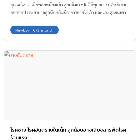
คุณแม่เล่าว่าเมื่อคลอดน้องแล้ว ลูกแข็งแรงปกติดีทุกอย่าง แต่หลังจาก
ออกจากโรงพยาบาลลูกน้อยเริ่มมีอาการหายใจเร็ว และแรง คุณแม่พา
ไปหาหมอหลังจากนั้น พบว่าลูกน้อยมี ภาวะความดันเลือดในปอดสูง
Newborn 0-3 month
โรคซาง โรคอันตรายในเด็ก ลูกน้อยอาจเสี่ยงสารพัดโรค
ร้ายแรง