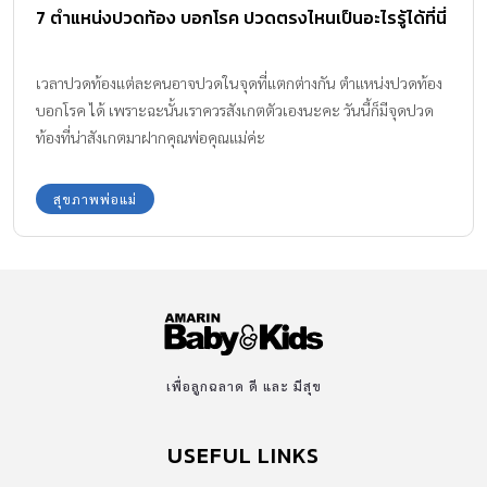
7 ตำแหน่งปวดท้อง บอกโรค ปวดตรงไหนเป็นอะไรรู้ได้ที่นี่
และสะดือ โรคไส้เลื่อน มีอาการอย่างไร? ไส้เลื่อน สังเกตอาการได้จาก
ความผิดปกติที่เกิดขึ้นบริเวณผนังหน้าท้องหรือขาหนีบ ซึ่งอาการของ
คนเป็นไส้เลื่อนมักเริ่มจากอาการเล็กน้อยและค่อย ๆ ชัดเจนขึ้นตาม
เวลาปวดท้องแต่ละคนอาจปวดในจุดที่แตกต่างกัน ตำแหน่งปวดท้อง
เวลา ดังนี้ มีก้อนนูนหรือบวมบริเวณหน้าท้อง ขาหนีบ หรือสะดือ […]
บอกโรค ได้ เพราะฉะนั้นเราควรสังเกตตัวเองนะคะ วันนี้ก็มีจุดปวด
ท้องที่น่าสังเกตมาฝากคุณพ่อคุณแม่ค่ะ
สุขภาพพ่อแม่
เพื่อลูกฉลาด ดี และ มีสุข
USEFUL LINKS