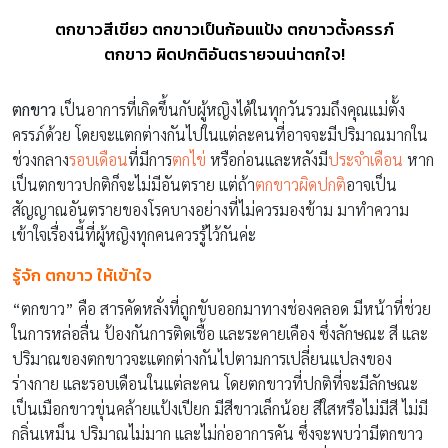
ตกขาวสีเขียว ตกขาวเป็นก้อนแป้ง ตกขาวตั้งครรภ์
ตกขาว ผิดปกติอันตรายจนน่าตกใจ!
ตกขาว
เป็นอาการที่เกิดขึ้นกับผู้หญิงได้ในทุกวันรวมถึงคุณแม่ตั้ง
ครรภ์ด้วย โดยจะแตกต่างกันไปในแต่ละคนที่อาจจะมีปริมาณมากใน
ช่วงกลาง
รอบเดือน
ที่มีการ
ตกไข่
หรือก่อนและหลังมี
ประจำเดือน
หาก
เป็นตกขาวปกติก็จะไม่มีอันตราย แต่ถ้า
ตกขาวผิดปกติ
อาจเป็น
สัญญาณอันตรายของโรคบางอย่างที่ไม่ควรมองข้าม มาทำความ
เข้าใจเรื่องนี้ที่ผู้หญิงทุกคนควรรู้ไว้กันค่ะ
รู้จัก ตกขาว ให้เข้าใจ
“ตกขาว” คือ สารคัดหลั่งที่ถูกขับออกมาทางช่องคลอด มีหน้าที่ช่วย
ในการหล่อลื่น ป้องกันการติดเชื้อ และระคายเคือง ซึ่งลักษณะ สี และ
ปริมาณของตกขาวจะแตกต่างกันไปตามการเปลี่ยนแปลงของ
ร่างกาย และรอบเดือนในแต่ละคน โดยตกขาวที่ปกติที่จะมีลักษณะ
เป็นเมือกขาวขุ่นคล้ายแป้งเปียก มีสีขาวเล็กน้อย สีใสหรือไม่มีสี ไม่มี
กลิ่นเหม็น ปริมาณไม่มาก และไม่ก่ออาการคัน ซึ่งจะพบว่ามีตกขาว