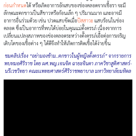
ก่อนกำหนด
ได้ หรือเกิดอาการอักเสบของช่องคลอดจากเชื้อรา จะมี
ลักษณะตกขาวเป็นสีขาวหรือก้อนเล็ก ๆ ปริมาณมาก และอาจมี
อาการอื่นร่วมด้วย เช่น ปวดแสบขัดเมื่อ
ปัสสาวะ
แสบร้อนในช่อง
คลอด ซึ่งเป็นอาการที่พบได้บ่อยในคุณแม่ตั้งครรภ์ เนื่องจากการ
เปลี่ยนแปลงสภาพของช่องคลอดระหว่างตั้งครรภ์เอื้อต่อการเจริญ
เติบโตของเชื้อต่าง ๆ ได้ดีจึงทำให้เกิดการติดเชื้อได้ง่ายขึ้น
ชมคลิปเรื่อง “อย่ามองข้าม..ตกขาวในผู้หญิงตั้งครรภ์” จากรายการ
พบหมอศิริราช โดย ผศ.พญ.เจนจิต ฉายะจินดา ภาควิชาสูติศาสตร์-
นรีเวชวิทยา คณะเเพทยศาสตร์ศิริราชพยาบาล มหาวิทยาลัยมหิดล