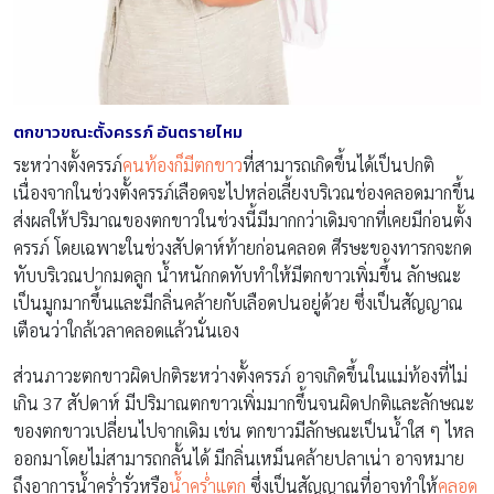
ตกขาวขณะตั้งครรภ์ อันตรายไหม
ระหว่างตั้งครรภ์
คนท้องก็มีตกขาว
ที่สามารถเกิดขึ้นได้เป็นปกติ
เนื่องจากในช่วงตั้งครรภ์เลือดจะไปหล่อเลี้ยงบริเวณช่องคลอดมากขึ้น
ส่งผลให้ปริมาณของตกขาวในช่วงนี้มีมากกว่าเดิมจากที่เคยมีก่อนตั้ง
ครรภ์ โดยเฉพาะในช่วงสัปดาห์ท้ายก่อนคลอด ศีรษะของทารกจะกด
ทับบริเวณปากมดลูก น้ำหนักกดทับทำให้มีตกขาวเพิ่มขึ้น ลักษณะ
เป็นมูกมากขึ้นและมีกลิ่นคล้ายกับเลือดปนอยู่ด้วย ซึ่งเป็นสัญญาณ
เตือนว่าใกล้เวลาคลอดแล้วนั่นเอง
ส่วนภาวะตกขาวผิดปกติระหว่างตั้งครรภ์ อาจเกิดขึ้นในแม่ท้องที่ไม่
เกิน 37 สัปดาห์ มีปริมาณตกขาวเพิ่มมากขึ้นจนผิดปกติและลักษณะ
ของตกขาวเปลี่ยนไปจากเดิม เช่น ตกขาวมีลักษณะเป็นน้ำใส ๆ ไหล
ออกมาโดยไม่สามารถกลั้นได้ มีกลิ่นเหม็นคล้ายปลาเน่า อาจหมาย
ถึงอาการน้ำคร่ำรั่วหรือ
น้ำคร่ำแตก
ซึ่งเป็นสัญญาณที่อาจทำให้
คลอด