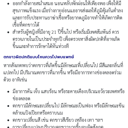
ออกกำลังกายสม่ำเสมอ นอนหลับพักผ่อนให้เพียงพอ เพื่อให้มี
สุขภาพแข็งแรง เมื่อร่างกายอ่อนแออาจส่งผลให้ภูมิคุ้มกันต่ำลง
และการรับประทานยาฆ่าเชื้อหรือยากดภูมิอาจทำให้เกิดการติด
เชื้อที่ตกขาวได้
สำหรับผู้หญิงที่มีอายุ 21 ปีขึ้นไป หรือเริ่มมีเพศสัมพันธ์ ควร
ตรวจภายในเป็นประจำทุกปี เพื่อตรวจหาสิ่งผิดปกติที่อาจเกิด
ขึ้นและทำการรักษาได้ทันท่วงที
ตกขาวผิดปกติแบบไหนควรไปพบแพทย์
หากสังเกตพบว่าตกขาวที่เกิดขึ้นมีลักษณะที่เปลี่ยนไป มีสีและกลิ่นที่
แปลกไป มีปริมาณตกขาวที่มากขึ้น หรือมีอาการทางช่องคลอดร่วม
ด้วย อาทิเช่น
มีอาการคัน เจ็บ แสบร้อน หรือระคายเคืองบริเวณอวัยวะเพศหรือ
ช่องคลอด
ตกขาวมีลักษณะเปลี่ยนไป มีลักษณะเป็นฟอง หรือมีลักษณะข้น
คล้ายแป้งเปียกหรือคราบนม
ตกขาวเปลี่ยนสี เช่น ตกขาวสีเขียว เหลือง เทา ฯลฯ
การเปลี่ยนแปลงปริมาณตกขาวมากขึ้นจนผิดสังเกต