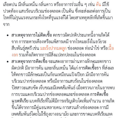
เลือดปน มีกลิ่นเหม็น กลิ่นคาว หรืออาการร่วมอื่น ๆ เช่น
คัน
มีไข้
ปวดท้อง แสบร้อนบริเวณช่องคลอด เป็นต้น ซึ่งจะส่งผลต่อการเป็น
โรคที่ไม่รุนแรงจนกระทั่งโรคที่รุนแรงก็ได้ โดยสาเหตุหลักที่เกิดขึ้นมา
จาก
สาเหตุจากการไม่ติดเชื้อ
ตกขาวผิดปกติประเภทนี้อาจเกิดได้
จาก การระคายเคืองหรือแพ้สารเคมี จากโรคมะเร็งในอวัยวะ
สืบพันธุ์สตรี เช่น
มะเร็งปากมดลูก
ช่องคลอด ท่อนำไข่ หรือ
เนื้อ
งอก
รวมทั้งเกิดจากการมีสิ่งแปลกปลอมในช่องคลอด
สาเหตุจากการติดเชื้อ
จะแสดงอาการผ่านทางลักษณะตกขาว
ผิดปกติ มีอาการคัน และกลิ่นเหม็น ได้แก่
การติดเชื้อรา
ที่ส่งผล
ให้ตกขาวมีลักษณะเป็นก้อนเหมือนแป้งเปียก มักมีอาการคัน
บริเวณปากช่องคลอด หรือมีอาการแสบร้อนในช่องคลอด
ปัสสาวะแสบขัด เจ็บขณะมีเพศสัมพันธ์ เมื่อตรวจภายในอาจพบ
การบวมแดงบริเวณปากช่องคลอดและช่องคลอด
การติดเชื้อ
แบคทีเรีย
แบคทีเรียที่ไม่ดีมีการเจริญเติบโตเพิ่มจำนวน อาจเกิด
ขึ้นได้จากการมีคู่นอนหลายคน การสวนล้างช่องคลอด การมี
เพศสัมพันธ์โดยไม่ใช้ถุงยางอนามัย และการขาดแบคทีเรียแลค