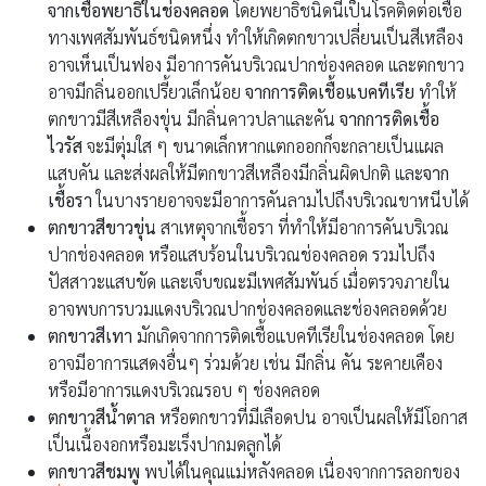
จากเชื้อพยาธิในช่องคลอด
โดยพยาธิชนิดนี้เป็นโรคติดต่อเชื้อ
ทางเพศสัมพันธ์ชนิดหนึ่ง ทำให้เกิดตกขาวเปลี่ยนเป็นสีเหลือง
อาจเห็นเป็นฟอง มีอาการคันบริเวณปากช่องคลอด และตกขาว
อาจมีกลิ่นออกเปรี้ยวเล็กน้อย
จากการ
ติดเชื้อแบคทีเรีย
ทำให้
ตกขาวมีสีเหลืองขุ่น มีกลิ่นคาวปลาและคัน
จากการติดเชื้อ
ไวรัส
จะมีตุ่มใส ๆ ขนาดเล็กหากแตกออกก็จะกลายเป็นแผล
แสบคัน และส่งผลให้มีตกขาวสีเหลืองมีกลิ่นผิดปกติ และ
จาก
เชื้อรา
ในบางรายอาจจะมีอาการคันลามไปถึงบริเวณขาหนีบได้
ตกขาวสีขาวขุ่น
สาเหตุจากเชื้อรา ที่ทำให้มีอาการคันบริเวณ
ปากช่องคลอด หรือแสบร้อนในบริเวณช่องคลอด รวมไปถึง
ปัสสาวะแสบขัด และเจ็บขณะมีเพศสัมพันธ์ เมื่อตรวจภายใน
อาจพบการบวมแดงบริเวณปากช่องคลอดและช่องคลอดด้วย
ตกขาวสีเทา
มักเกิดจากการติดเชื้อแบคทีเรียในช่องคลอด โดย
อาจมีอาการแสดงอื่นๆ ร่วมด้วย เช่น มีกลิ่น คัน ระคายเคือง
หรือมีอาการแดงบริเวณรอบ ๆ ช่องคลอด
ตกขาวสีน้ำตาล
หรือตกขาวที่มีเลือดปน อาจเป็นผลให้มีโอกาส
เป็นเนื้องอกหรือมะเร็งปากมดลูกได้
ตกขาวสีชมพู
พบได้ในคุณแม่หลังคลอด เนื่องจากการลอกของ