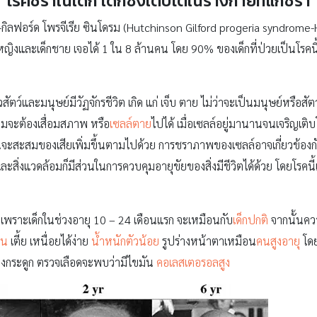
โรคชราในเด็ก เด็กซึ่งเติบโตในร่างกายที่แก่ชรา
น-กิลฟอร์ด โพรจีเรีย ซินโดรม (Hutchinson Gilford progeria syndrome-
งเด็กหญิงและเด็กชาย เจอได้ 1 ใน 8 ล้านคน โดย 90% ของเด็กที่ป่วยเป็นโร
สัตว์และมนุษย์มีวัฏจักรชีวิต เกิด แก่ เจ็บ ตาย ไม่ว่าจะเป็นมนุษย์หรือส
ดิมจะต้องเสื่อมสภาพ หรือ
เซลล์ตาย
ไปได้ เมื่อเซลล์อยู่มานานจนเจริญเต
้นจะสะสมของเสียเพิ่มขึ้นตามไปด้วย การชราภาพของเซลล์อาจเกี่ยวข้องกั
ละสิ่งแวดล้อมก็มีส่วนในการควบคุมอายุขัยของสิ่งมีชีวิตได้ด้วย โดยโรคนี้เ
ที เพราะเด็กในช่วงอายุ 10 – 24 เดือนแรก จะเหมือนกับ
เด็กปกติ
จากนั้นควา
รน
เตี้ย เหนื่อยได้ง่าย
น้ำหนักตัวน้อย
รูปร่างหน้าตาเหมือน
คนสูงอายุ
โดย
องกระดูก ตรวจเลือดจะพบว่ามีไขมัน
คอเลสเตอรอลสูง