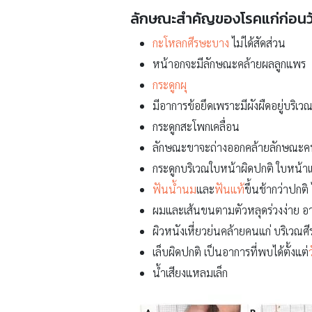
ลักษณะสำคัญของโรคแก่ก่อนว
กะโหลกศีรษะบาง
ไม่ได้สัดส่วน
หน้าอกจะมีลักษณะคล้ายผลลูกแพร
กระดูกผุ
มีอาการข้อยึดเพราะมีผังผืดอยู่บริเว
กระดูกสะโพกเคลื่อน
ลักษณะขาจะถ่างออกคล้ายลักษณะคนข
กระดูกบริเวณใบหน้าผิดปกติ ใบหน้
ฟันน้ำนม
และ
ฟันแท้
ขึ้นช้ากว่าปกติ
ผมและเส้นขนตามตัวหลุดร่วงง่าย อา
ผิวหนังเหี่ยวย่นคล้ายคนแก่ บริเวณ
เล็บผิดปกติ เป็นอาการที่พบได้ตั้งแต่
น้ำเสียงแหลมเล็ก