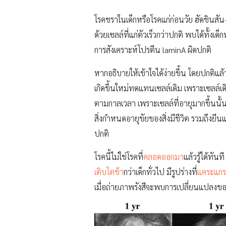
โรคชราในเด็กหรือโรคแก่ก่อนวัย ฮัดชินสั
ด้วยเซลล์ที่แก่ตัวเร็วกว่าปกติ พบได้ทั้
การสังเคราะห์โปรตีน laminA ผิดปกติ
หากอธิบายให้เข้าใจได้ง่ายขึ้น โดยปกติแล้ว
เกิดขึ้นใหม่ทดแทนเซลล์เดิม เพราะเซลล์เ
ตามกาลเวลา เพราะเซลล์ที่อายุมากขึ้นนั
สิ่งกำหนดอายุขัยของสิ่งมีชีวิต รวมถึงยีนแ
ปกติ
โรคนี้ไม่ใช่โรคที่
คลอดออกมา
แล้วรู้ได้ทัน
เติบโตช้า
กว่าเด็กทั่วไป มีรูปร่างที่
แคระแก
เมื่อถ่ายภาพรังสีจะพบการเปลี่ยนแปลงข