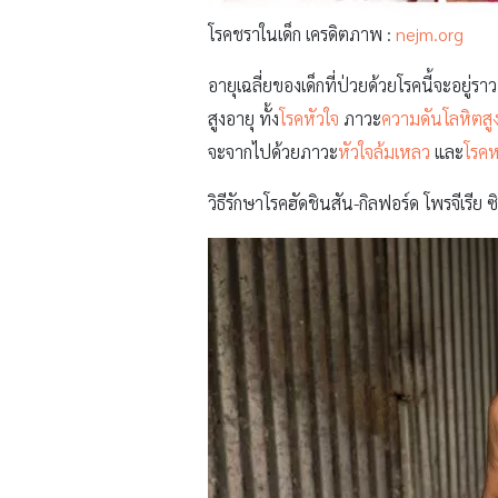
โรคชราในเด็ก เครดิตภาพ :
nejm.org
อายุเฉลี่ยของเด็กที่ป่วยด้วยโรคนี้จะอยู่รา
สูงอายุ ทั้ง
โรคหัวใจ
ภาวะ
ความดันโลหิตสู
จะจากไปด้วยภาวะ
หัวใจล้มเหลว
และ
โรคห
วิธีรักษาโรคฮัดชินสัน-กิลฟอร์ด โพรจีเร