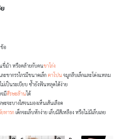
ัย
ณข้อ
ี่ม้า หรือคล้ายกับคน
ขาโก่ง
าและขากรรไกรมีขนาดเล็ก
ตาโปน
จมูกลีบเล็กและโด่งแหลม
 ไม่เป็นระเบียบ ซ้ำยังฟันหลุดได้ง่าย
จมี
ศีรษะล้าน
ได้
ศีรษะจะบางใสจนมองเห็นเส้นเลือด
วัยทารก
เด็กจะเล็บหักง่าย เล็บมีสีเหลือง หรือไม่มีเล็บเลย