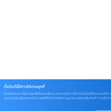
เว็บไซต์นี้มีการใช้งานคุกกี้
เว็บไซต์ของเราใช้งานคุกกี้เพื่อช่วยเพิ่มประสบการณ์การใช้งานเว็บไซต์ให้สามารถใช้งาน
ยอมรับหรือปฏิเสธการใช้งานคุกกี้ได้ง่ายๆ โดยการดูรายละเอียดเพิ่มเติมที่ “การตั้งค่าคุ