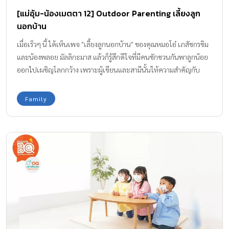
[แม่อุ้ม-น้องเมตตา 12] Outdoor Parenting เลี้ยงลูก
นอกบ้าน
เมื่อเร็วๆ นี้ ได้เห็นเพจ "เลี้ยงลูกนอกบ้าน" ของคุณหมอโอ๋ เภสัชกรขิม
และน้องพลอย มัลลิกะมาส แล้วก็รู้สึกดีใจที่มีคนชักชวนกันพาลูกน้อย
ออกไปเผชิญโลกกว้าง เพราะผู้เขียนและสามีนั้นให้ความสำคัญกับ
การพาลูก "ออกไปข้างนอก" กับเราให้มากที่สุดเท่าที่จะทำได้ตั้งแต่ลูก
ยังเล็กๆ
Family