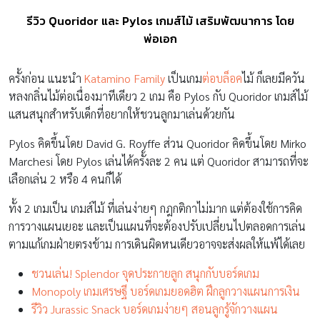
รีวิว Quoridor และ Pylos เกมส์ไม้ เสริมพัฒนาการ โดย
พ่อเอก
ครั้งก่อน แนะนำ
Katamino Family
เป็นเกม
ต่อบล็อค
ไม้ ก็เลยมีควัน
หลงกลิ่นไม้ต่อเนื่องมาทีเดียว 2 เกม คือ Pylos กับ Quoridor เกมส์ไม้
แสนสนุกสำหรับเด็กที่อยากให้ชวนลูกมาเล่นด้วยกัน
Pylos คิดขึ้นโดย David G. Royffe ส่วน Quoridor คิดขึ้นโดย Mirko
Marchesi โดย Pylos เล่นได้ครั้งละ 2 คน แต่ Quoridor สามารถที่จะ
เลือกเล่น 2 หรือ 4 คนก็ได้
ทั้ง 2 เกมเป็น เกมส์ไม้ ที่เล่นง่ายๆ กฎกติกาไม่มาก แต่ต้องใช้การคิด
การวางแผนเยอะ และเป็นแผนที่จะต้องปรับเปลี่ยนไปตลอดการเล่น
ตามแก้เกมฝ่ายตรงข้าม การเดินผิดหนเดียวอาจจะส่งผลให้แพ้ได้เลย
ชวนเล่น! Splendor จุดประกายลูก สนุกกับบอร์ดเกม
Monopoly เกมเศรษฐี บอร์ดเกมยอดฮิต ฝึกลูกวางแผนการเงิน
รีวิว Jurassic Snack บอร์ดเกมง่ายๆ สอนลูกรู้จักวางแผน