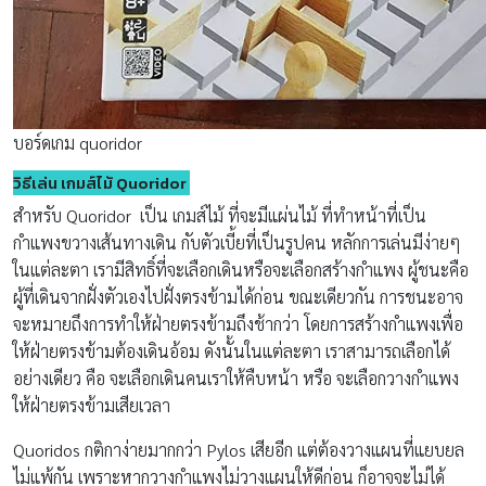
บอร์ดเกม quoridor
วิธีเล่น เกมส์ไม้ Quoridor
สำหรับ Quoridor เป็น เกมส์ไม้ ที่จะมีแผ่นไม้ ที่ทำหน้าที่เป็น
กำแพงขวางเส้นทางเดิน กับตัวเบี้ยที่เป็นรูปคน หลักการเล่นมีง่ายๆ
ในแต่ละตา เรามีสิทธิ์ที่จะเลือกเดินหรือจะเลือกสร้างกำแพง ผู้ชนะคือ
ผู้ที่เดินจากฝั่งตัวเองไปฝั่งตรงข้ามได้ก่อน ขณะเดียวกัน การชนะอาจ
จะหมายถึงการทำให้ฝ่ายตรงข้ามถึงช้ากว่า โดยการสร้างกำแพงเพื่อ
ให้ฝ่ายตรงข้ามต้องเดินอ้อม ดังนั้นในแต่ละตา เราสามารถเลือกได้
อย่างเดียว คือ จะเลือกเดินคนเราให้คืบหน้า หรือ จะเลือกวางกำแพง
ให้ฝ่ายตรงข้ามเสียเวลา
Quoridos กติกาง่ายมากกว่า Pylos เสียอีก แต่ต้องวางแผนที่แยบยล
ไม่แพ้กัน เพราะหากวางกำแพงไม่วางแผนให้ดีก่อน ก็อาจจะไม่ได้