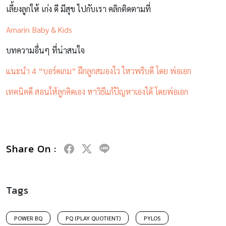
เลี้ยงลูกให้ เก่ง ดี มีสุข ไปกับเรา คลิกติดตามที่
Amarin Baby & Kids
บทความอื่นๆ ที่น่าสนใจ
แนะนำ 4 “บอร์ดเกม” ฝึกลูกสมองไว ไหวพริบดี โดย พ่อเอก
เทคนิคดี สอนให้ลูกคิดเอง หาวิธีแก้ปัญหาเองได้ โดยพ่อเอก
Share On :
Tags
POWER BQ
PQ (PLAY QUOTIENT)
PYLOS